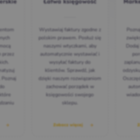
erskie
Łatwa księgowość
Marke
ientom
Wystawiaj faktury zgodne z
Pozna
nych
polskim prawem. Posłuż się
zwięk
omocą
naszymi wtyczkami, aby
Dodaj
h przez
automatycznie wystawiać i
por
kich.
wysyłać faktury do
zaplan
matyzuj
klientów. Sprawdź, jak
odzysku
. Poznaj
dzięki naszym rozwiązaniom
Oszczęd
 do
zachować porządek w
auto
tóre
księgowości swojego
wiado
dzaniu
sklepu.
j
Zobacz więcej
Z