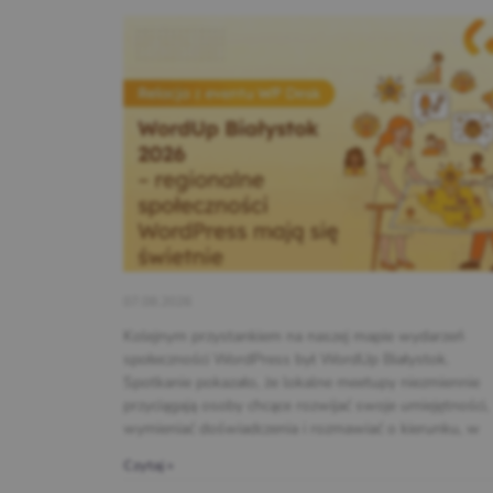
07.08.2026
Kolejnym przystankiem na naszej mapie wydarzeń
społeczności WordPress był WordUp Białystok.
Spotkanie pokazało, że lokalne meetupy niezmiennie
przyciągają osoby chcące rozwijać swoje umiejętności,
wymieniać doświadczenia i rozmawiać o kierunku, w
Czytaj »