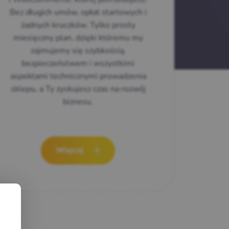
Bez długich umów, opłat startowych i
żadnych kruczków. Tylko prosty
miesięczny plan, dzięki któremu my
zajmujemy się szybkością,
bezpieczeństwem i wszystkimi
aspektami technicznymi prowadzenia
sklepu, a Ty zyskujesz czas na rozwój
biznesu.
Więcej