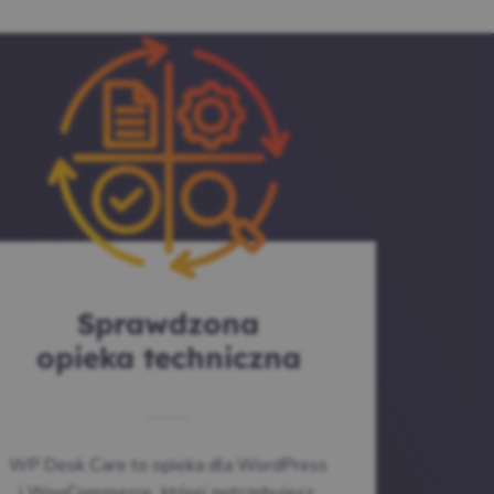
Sprawdzona
opieka techniczna
WP Desk Care to opieka dla WordPress
i WooCommerce, której potrzebujesz.