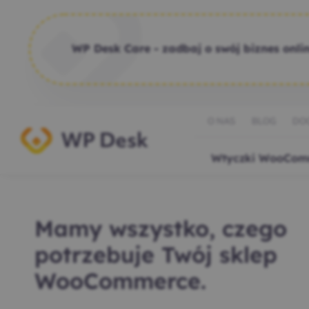
WP Desk Care - zadbaj o swój biznes onlin
O NAS
BLOG
DO
Wtyczki WooCom
Mamy wszystko, czego
potrzebuje Twój sklep
WooCommerce.