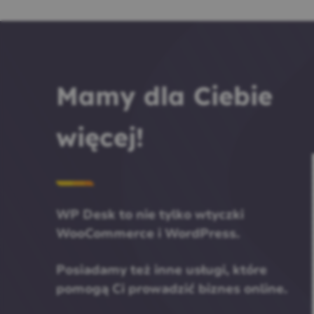
Mamy dla Ciebie
więcej!
WP Desk to nie tylko wtyczki
WooCommerce i WordPress.
Posiadamy też inne usługi, które
pomogą Ci prowadzić biznes online.