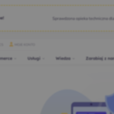
Sprawdzona opieka techniczna dl
e!
CS
MOJE KONTO
merce
Usługi
Wiedza
Zarabiaj z na