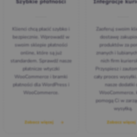
Szybkie płatności
Integracje kuri
Klienci chcą płacić szybko i
Zaoferuj swoim kl
bezpiecznie. Wprowadź w
dostawę zakupio
swoim sklepie płatności
produktów za p
online, które są już
znanych i lubianyc
standardem. Sprawdź nasze
nich firm kuriers
płatnicze wtyczki
Przyspiesz i zauto
WooCommerce i bramki
cały proces wysyłki
płatności dla WordPress i
nasze dodatki
WooCommerce.
WooCommerce, k
pomogą Ci w zarzą
wysyłką.
Zobacz więcej
Zobacz więce