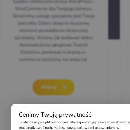
Szybka i efektywna strona WordPress i
WooCommerce dla Twojego biznesu.
Skroiliśmy usługę specjalnie pod Twoje
potrzeby. Dobry sklep to kluczowy
element prowadzenia skutecznej
sprzedaży. Wiemy, jak budować dobre
doświadczenia zakupowe Twoich
Klientów, ponieważ w branży e-
commerce jesteśmy od wielu lat.
Więcej
Cenimy Twoją prywatność
Ta strona używa plików cookies, aby zapewnić jej prawidłowe działanie
oraz analizować ruch. Możesz zarządzać swoimi ustawieniami w