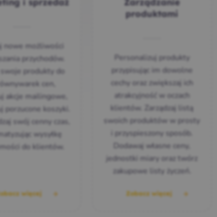
ting i sprzedaż
Zarządzanie
produktami
j nowe możliwości
Personalizuj produkty
szania przychodów.
przypisując im dowolne
 swoje produkty do
cechy oraz zwiększaj ich
ównywarek cen,
atrakcyjność w oczach
uj akcje mailingowe,
klientów. Zarządzaj listą
j porzucone koszyki.
swoich produktów w prosty
zaj swój cenny czas,
i przyspieszony sposób.
matyzując wysyłkę
Dodawaj własne ceny,
mości do klientów.
jednostki miary oraz twórz
zakupowe listy życzeń.
obacz więcej
Zobacz więcej