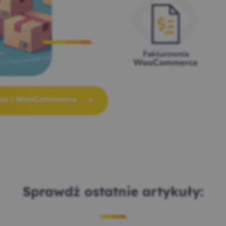
ess i WooCommerce
Sprawdź ostatnie artykuły: