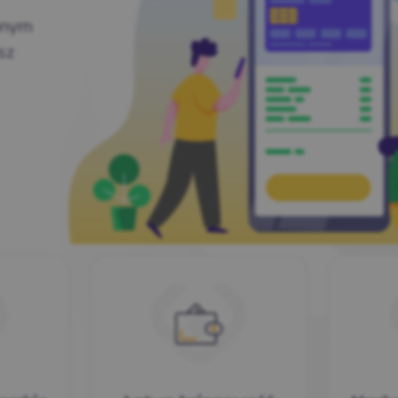
nnym
sz