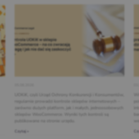
05.08.2026
03
UOKiK, czyli Urząd Ochrony Konkurencji i Konsumentów,
Wi
regularnie prowadzi kontrole sklepów internetowych –
po
zarówno dużych platform, jak i małych, jednoosobowych
in
sklepów WooCommerce. Wyniki tych kontroli są
ba
publikowane na stronie urzędu.
we
Czytaj »
Czy