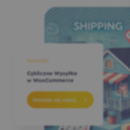
NOWOŚĆ!
Cykliczna Wysyłka
w WooCommerce
Dowiedz się więcej