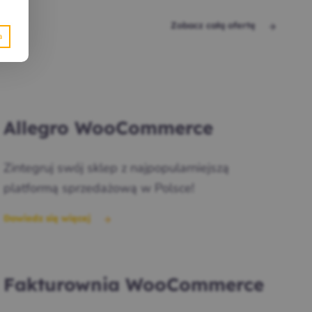
ry
Zobacz całą ofertę
Allegro WooCommerce
Zintegruj swój sklep z najpopularniejszą
platformą sprzedażową w Polsce!
Dowiedz się więcej
Fakturownia WooCommerce