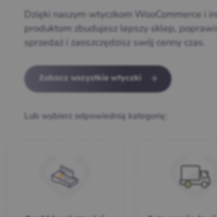
Dzięki naszym wtyczkom WooCommerce i i
produktom zbudujesz lepszy sklep, poprawi
sprzedaż i zaoszczędzisz swój cenny czas.
Zobacz wszystkie wtyczki
Lub wybierz odpowiednią kategorię: