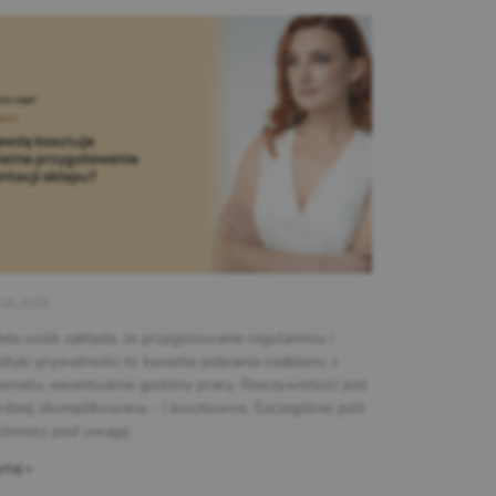
.08.2026
ele osób zakłada, że przygotowanie regulaminu i
lityki prywatności to kwestia pobrania szablonu z
ternetu, ewentualnie godziny pracy. Rzeczywistość jest
rdziej skomplikowana – i kosztowna. Szczególnie jeśli
źmiesz pod uwagę
taj »