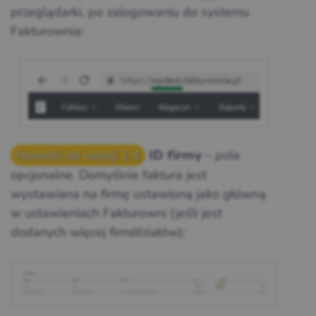
przeglądarki, po zalogowaniu do systemu
Fakturownia:
Nowość od wersji 1.4
– pole
ID firmy
opcjonalne. Domyślnie faktura jest
wystawiana na firmę ustawioną jako główną
w ustawieniach Fakturowni (jeśli jest
dodanych więcej firm/działów):