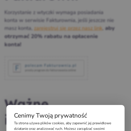
Korzystanie z wtyczki wymaga posiadania
konta w serwisie Fakturownia, jeśli jeszcze nie
masz konta,
zarejestruj się przez nasz link
,
aby
otrzymać 20% rabatu na opłacenie
konta!
Ważne
Cenimy Twoją prywatność
informacje
Ta strona używa plików cookies, aby zapewnić jej prawidłowe
działanie oraz analizować ruch. Możesz zarządzać swoimi