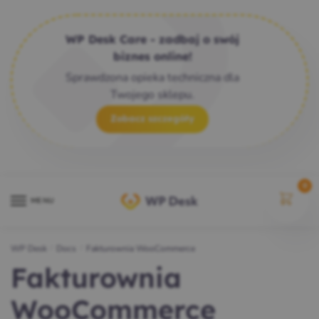
WP Desk Care - zadbaj o swój
biznes online!
Sprawdzona opieka techniczna dla
Twojego sklepu.
Zobacz szczegóły
0
MENU
WP Desk
/
Docs
/
Fakturownia WooCommerce
Fakturownia
WooCommerce