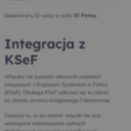
Skopiowany ID wklej w pole
.
ID Firmy
Integracja z
KSeF
Wtyczka nie posiada własnych ustawień
związanych z Krajowym Systemem e-Faktur
(KSeF). Obsługa KSeF odbywa się w całości
po stronie serwisu księgowego Fakturownia.
Oznacza to, że po stronie wtyczki nie jest
wymagane wykonywanie żadnych