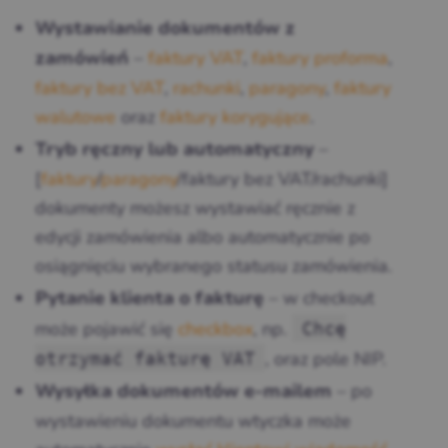
Wystawianie dokumentów z
–
faktury VAT
,
faktury proforma
,
zamówień
faktury bez VAT
,
rachunki
,
paragony
,
faktury
walutowe
oraz
faktury korygujące
.
–
Tryb ręczny lub automatyczny
[
faktury
/
paragony
/faktury bez VAT/rachunki]
dokumenty możesz wystawiać ręcznie z
edycji zamówienia albo automatycznie po
osiągnięciu wybranego statusu zamówienia.
– w checkout
Pytanie klienta o fakturę
może pojawić się
checkbox
, np.
Chcę
, oraz pole NIP.
otrzymać fakturę VAT
– po
Wysyłka dokumentów e-mailem
wystawieniu dokumentu wtyczka może