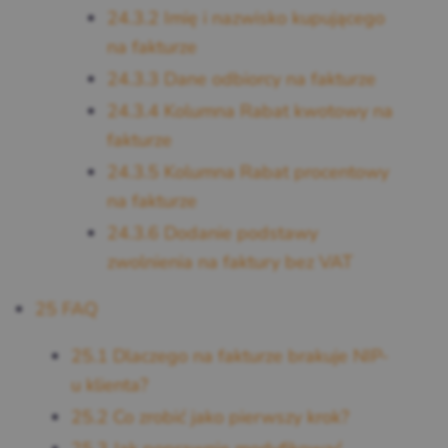
24.3.2
Imię i nazwisko kupującego
na fakturze
24.3.3
Dane odbiorcy na fakturze
24.3.4
Kolumna Rabat kwotowy na
fakturze
24.3.5
Kolumna Rabat procentowy
na fakturze
24.3.6
Dodanie podstawy
zwolnienia na faktury bez VAT
25
FAQ
25.1
Dlaczego na fakturze brakuje NIP-
u klienta?
25.2
Co zrobić jako pierwszy krok?