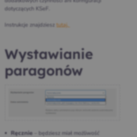
dodatkowych czynności ani konfiguracji
dotyczących KSeF.
Instrukcje znajdziesz
tutaj.
Wystawianie
paragonów
– będziesz miał możliwość
Ręcznie