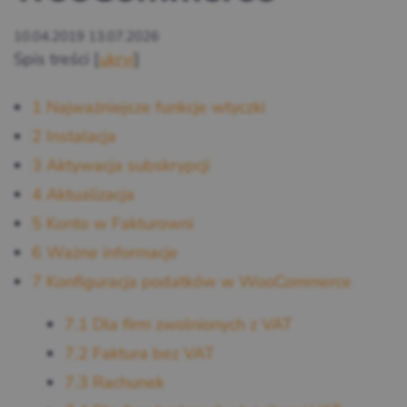
10.04.2019
13.07.2026
Spis treści
[
ukryj
]
1
Najważniejsze funkcje wtyczki
2
Instalacja
3
Aktywacja subskrypcji
4
Aktualizacja
5
Konto w Fakturowni
6
Ważne informacje
7
Konfiguracja podatków w WooCommerce
7.1
Dla firm zwolnionych z VAT
7.2
Faktura bez VAT
7.3
Rachunek