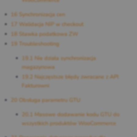
WooCommerce
16
Synchronizacja cen
17
Walidacja NIP w checkout
18
Stawka podatkowa ZW
19
Troubleshooting
19.1
Nie działa synchronizacja
magazynowa
19.2
Najczęstsze błędy zwracane z API
Fakturowni
20
Obsługa parametru GTU
20.1
Masowe dodawanie kodu GTU do
wszystkich produktów WooCommerce