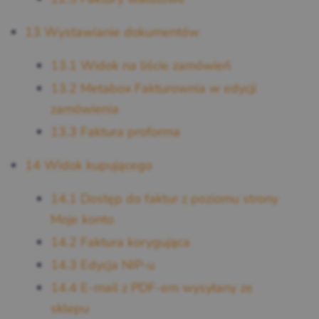
13
Wystawianie dokumentów
13.1
Widok na liście zamówień
13.2
Metabox Fakturownia w edycji
zamówienia
13.3
Faktura proforma
14
Widok kupującego
14.1
Dostęp do faktur z poziomu strony
Moje konto
14.2
Faktura korygująca
14.3
Edycja NIP-u
14.4
E-mail z PDF-em wysyłany ze
sklepu