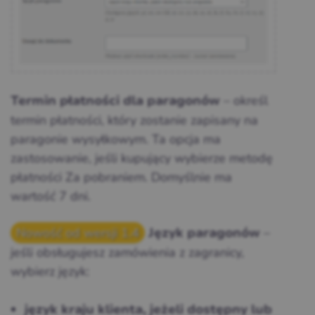
– określ
Termin płatności dla paragonów
termin płatności, który zostanie zapisany na
paragonie wysyłkowym. Ta opcja ma
zastosowanie, jeśli kupujący wybierze metodę
płatności Za pobraniem. Domyślnie ma
wartość 7 dni.
Nowość od wersji 1.4
–
Język paragonów
jeśli obsługujesz zamówienia z zagranicy,
wybierz język:
język kraju klienta, jeżeli dostępny lub