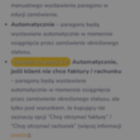
manualnego wystawienia paragonu w
edycji zamówienia,
– paragony będą
Automatycznie
wystawiane automatycznie w momencie
osiągnięcia przez zamówienie określonego
statusu,
Nowość od wersji 1.4
Automatycznie,
jeśli klient nie chce faktury / rachunku
– paragony będą wystawiane
automatycznie w momencie osiągnięcia
przez zamówienie określonego statusu, ale
tylko pod warunkiem, że kupujący nie
zaznaczy opcji “Chcę otrzymać fakturę” /
“Chcę otrzymać rachunek” (więcej informacji
poniżej
).