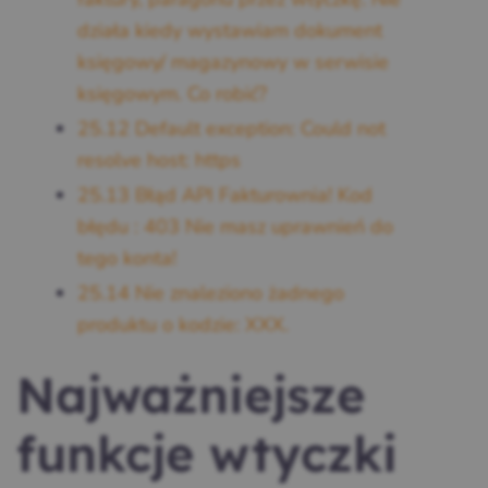
działa kiedy wystawiam dokument
księgowy/ magazynowy w serwisie
księgowym. Co robić?
25.12
Default exception: Could not
resolve host: https
25.13
Błąd API Fakturownia! Kod
błędu : 403 Nie masz uprawnień do
tego konta!
25.14
Nie znaleziono żadnego
produktu o kodzie: XXX.
Najważniejsze
funkcje wtyczki