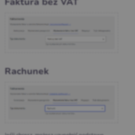
Faktura bez VAT
Rachunek
Jeśli chcesz, możesz uzupełnić podstawę