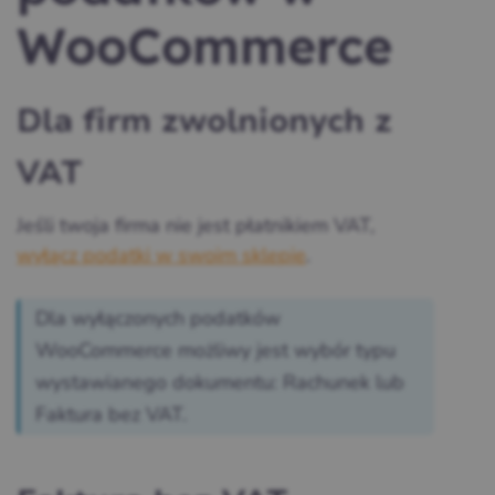
WooCommerce
Dla firm zwolnionych z
VAT
Jeśli twoja firma nie jest płatnikiem VAT,
wyłącz podatki w swoim sklepie
.
Dla wyłączonych podatków
WooCommerce możliwy jest wybór typu
wystawianego dokumentu: Rachunek lub
Faktura bez VAT.