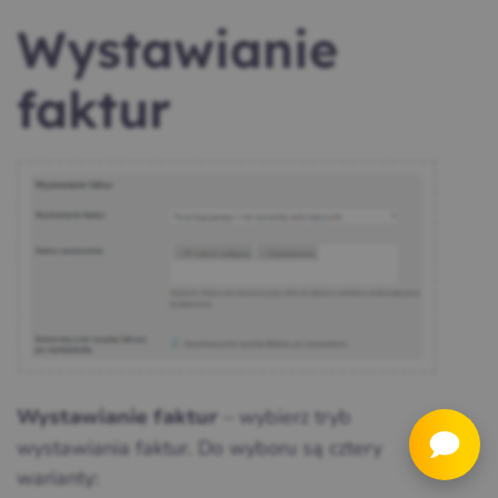
Wystawianie
faktur
– wybierz tryb
Wystawianie faktur
wystawiania faktur. Do wyboru są cztery
warianty: