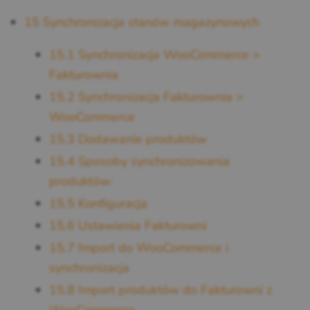
15
Synchronizacja stanów magazynowych
15.1
Synchronizacja WooCommerce >
Fakturownia
15.2
Synchronizacja Fakturownia >
WooCommerce
15.3
Dodawanie produktów
15.4
Sposoby synchronizowania
produktów:
15.5
Konfiguracja
15.6
Ustawienia Fakturowni
15.7
Import do WooCommerce i
synchronizacja
15.8
Import produktów do Fakturowni z