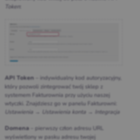
Token
:
– indywidualny kod autoryzacyjny,
API Token
który pozwoli zintegrować twój sklep z
systemem Fakturownia przy użyciu naszej
wtyczki. Znajdziesz go w panelu Fakturowni:
Ustawienia → Ustawienia konta → Integracja
– pierwszy człon adresu URL
Domena
wyświetlony w pasku adresu twojej