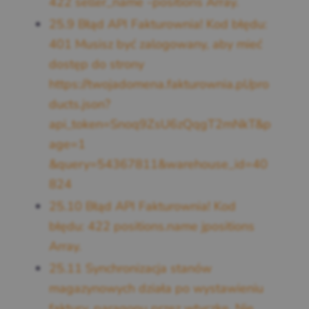
422 seller_name -positions Array.
25.9
Błąd API Fakturownia! Kod błędu:
401 Musisz być zalogowany, aby mieć
dostęp do strony
https://twojadomena.fakturownia.pl/pro
ducts.json?
api_token=Snoq9ZsU6zQqgT2mNkT&p
age=1
&query=54367811&warehouse_id=40
824
25.10
Błąd API Fakturownia! Kod
błędu: 422 positions.name jpositions
Array.
25.11
Synchronizacja stanów
magazynowych działa po wystawieniu
faktury, paragonu przez wtyczkę. Nie