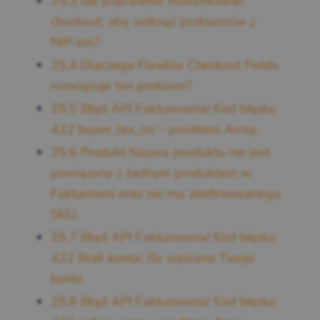
25.3
Jak poprawnie modyfikować
checkout, aby uniknąć problemów z
NIP-em?
25.4
Dlaczego Flexible Checkout Fields
rozwiązuje ten problem?
25.5
Błąd API Fakturownia! Kod błędu:
422 buyer_tax_no – positions Array.
25.6
Produkt Nazwa produktu nie jest
powiązany z żadnym produktem w
Fakturowni oraz nie ma zdefiniowanego
SKU.
25.7
Błąd API Fakturownia! Kod błędu:
422 Brak konta: źle wpisane Twoje
konto
25.8
Błąd API Fakturownia! Kod błędu: