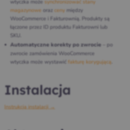
wtyczka może
synchronizować stany
magazynowe
oraz
ceny
między
WooCommerce i Fakturownią. Produkty są
łączone przez ID produktu Fakturowni lub
SKU.
– po
Automatyczne korekty po zwrocie
zwrocie zamówienia WooCommerce
wtyczka może wystawić
fakturę korygującą
.
Instalacja
Instrukcja instalacji →