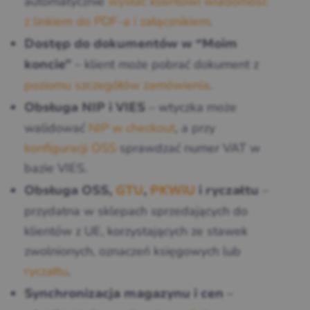
automatycznie
wysłać klientowi wiadomość
z linkiem do PDF-a i załącznikiem
.
Dostęp do dokumentów w “Moim
– klient może pobrać dokument z
koncie”
poziomu szczegółów zamówienia
.
– wtyczka może
Obsługa NIP i VIES
walidować
NIP w checkout
, a przy
konfiguracji OSS
sprawdzać numer VAT w
bazie VIES.
–
Obsługa OSS,
GTU
,
PKWiU
i ryczałtu
przydatna w sklepach sprzedających do
klientów z UE, korzystających ze stawek
zwolnionych, oznaczeń księgowych lub
ryczałtu
.
–
Synchronizacja magazynu i cen