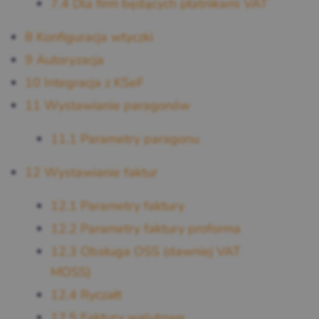
7.4
Dla firm będących płatnikami VAT
8
Konfiguracja wtyczki
9
Autoryzacja
10
Integracja z KSeF
11
Wystawianie paragonów
11.1
Parametry paragonu
12
Wystawianie faktur
12.1
Parametry faktury
12.2
Parametry faktury proforma
12.3
Obsługa OSS (dawniej VAT
MOSS)
12.4
Ryczałt
12.5
Faktury walutowe