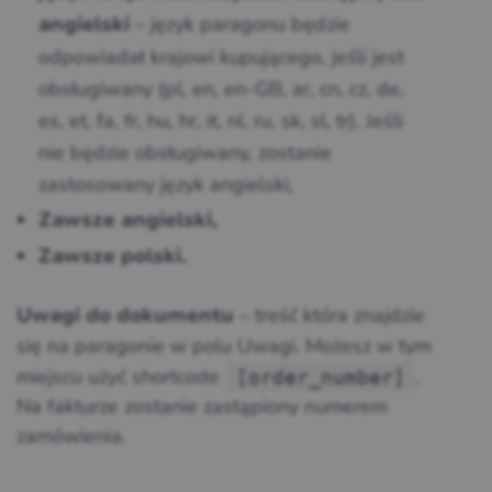
– język paragonu będzie
angielski
odpowiadał krajowi kupującego, jeśli jest
obsługiwany (pl, en, en-GB, ar, cn, cz, de,
es, et, fa, fr, hu, hr, it, nl, ru, sk, sl, tr). Jeśli
nie będzie obsługiwany, zostanie
zastosowany język angielski,
Zawsze angielski,
Zawsze polski.
– treść która znajdzie
Uwagi do dokumentu
się na paragonie w polu Uwagi. Możesz w tym
miejscu użyć shortcode
.
[order_number]
Na fakturze zostanie zastąpiony numerem
zamówienia.