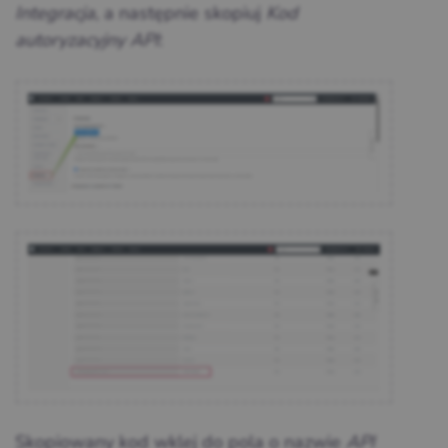
Integracja
, a następnie skopiuj
Kod
autoryzacyjny API
:
Skopiowany kod wklej do pola o nazwie
API