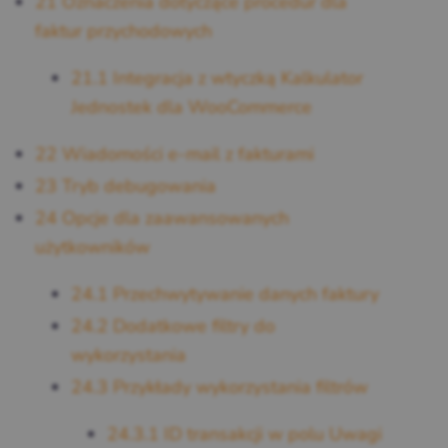
21
Oznaczenia dotyczące procedur dla
faktur przychodowych
21.1
Integracja z wtyczką Kalkulator
Jednostek dla WooCommerce
22
Wiadomości e-mail z fakturami
23
Tryb debugowania
24
Opcje dla zaawansowanych
użytkowników
24.1
Przechwytywanie danych faktury
24.2
Dodatkowe filtry do
wykorzystania
24.3
Przykłady wykorzystania filtrów
24.3.1
ID transakcji w polu Uwagi