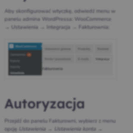
Aby skonfigurować wtyczkę, odwiedź menu w
panelu admina WordPressa: WooCommerce
→ Ustawienia → Integracja → Fakturownia:
Autoryzacja
Przejdź do panelu Fakturowni, wybierz z menu
opcję
Ustawienia → Ustawienia konta →