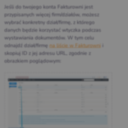
Jeśli do twojego konta Fakturowni jest
przypisanych więcej firm/działów, możesz
wybrać konkretny dział/firmę, z którego
danych będzie korzystać wtyczka podczas
wystawiania dokumentów. W tym celu
odnajdź dział/firmę
na liście w Fakturowni
i
skopiuj ID z jej adresu URL, zgodnie z
obrazkiem poglądowym: