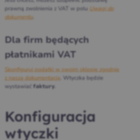
prawną zwolnienia z VAT w polu
Uwagi do
dokumentu
.
Dla firm będących
płatnikami VAT
Skonfiguruj podatki w swoim sklepie zgodnie
z naszą dokumentacją
. Wtyczka będzie
wystawiać
.
faktury
Konfiguracja
wtyczki