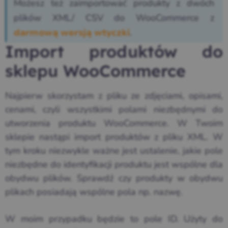
Możesz też zaimportować produkty z dwóch
plików XML/ CSV do WooCommerce z
.
darmową wersją wtyczki
Import produktów do
sklepu WooCommerce
Najpierw skorzystam z pliku ze zdjęciami, opisami,
cenami, czyli wszystkimi polami niezbędnymi do
utworzenia produktu WooCommerce. W Twoim
sklepie nastąpi import produktów z pliku XML. W
tym kroku niezwykle ważne jest ustalenie, jakie pole
niezbędne do identyfikacji produktu jest wspólne dla
obydwu plików. Sprawdź czy produkty w obydwu
plikach posiadają wspólne pola np. nazwę.
W moim przypadku będzie to pole ID. Użyty do