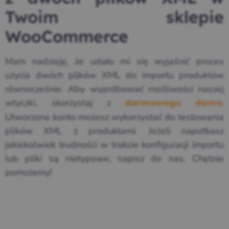
Twoim sklepie
WooCommerce
Mam nadzieję, że udało mi się wyjaśnić proces
użycia dwóch plików XML do importu produktów
równocześnie. Aby wypróbować możliwości naszej
wtyczki, skorzystaj z
.
darmowego demo
Utworzone konto możesz wykorzystać do testowania
plików XML z produktami. Jeżeli napotkasz
jakiekolwiek trudności w trakcie konfiguracji importu
lub pliki są nietypowe, napisz do nas. Chętnie
pomożemy!
Zadaj pytanie przed zakupem →