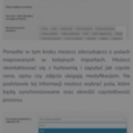
Ponadto w tym kroku możesz zdecydujesz o polach
mapowanych w kolejnych importach. Możesz
skontaktować się z hurtownią i zapytać jak często
cena, opisy czy zdjęcia ulegają modyfikacjom. Na
podstawie tej informacji możesz wybrać pola, które
będą synchronizowane oraz określić częstotliwość
procesu.