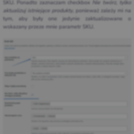
SKU. Ponadto zaznaczam checkbox
Nie twórz, tylko
aktualizuj istniejące produkty
, ponieważ zależy mi na
tym, aby były one jedynie zaktualizowane o
wskazany przeze mnie parametr SKU.