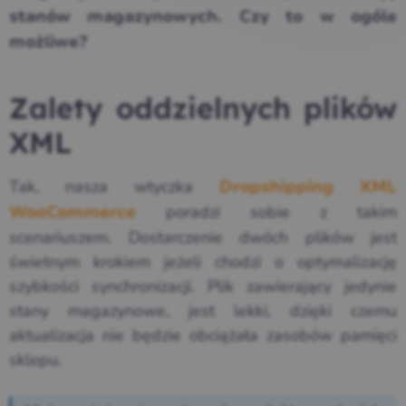
stanów magazynowych. Czy to w ogóle
możliwe?
Zalety oddzielnych plików
XML
Tak, nasza wtyczka
Dropshipping XML
poradzi sobie z takim
WooCommerce
scenariuszem. Dostarczenie dwóch plików jest
świetnym krokiem jeżeli chodzi o optymalizację
szybkości synchronizacji. Plik zawierający jedynie
stany magazynowe, jest lekki, dzięki czemu
aktualizacja nie będzie obciążała zasobów pamięci
sklepu.