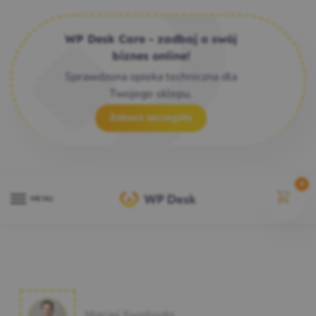
WP Desk Care - zadbaj o swój
biznes online!
Sprawdzona opieka techniczna dla
Twojego sklepu.
Zobacz szczegóły
0
MENU
Maciej Swoboda