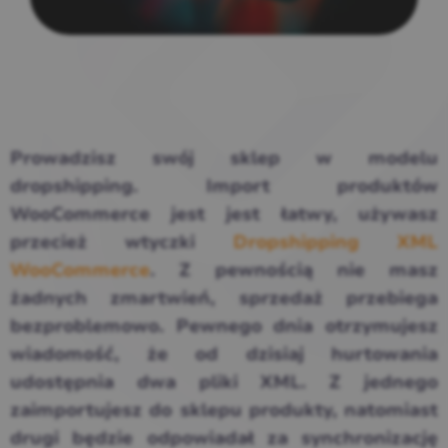
Prowadzisz swój sklep w modelu
dropshipping. Import produktów
WooCommerce jest jest łatwy, używasz
przecież wtyczki
Dropshipping XML
WooCommerce
. Z pewnością nie masz
żadnych zmartwień, sprzedaż przebiega
bezproblemowo. Pewnego dnia otrzymujesz
wiadomość, że od dzisiaj hurtowania
udostępnia dwa pliki XML. Z jednego
zaimportujesz do sklepu produkty, natomiast
drugi będzie odpowiadał za synchronizację