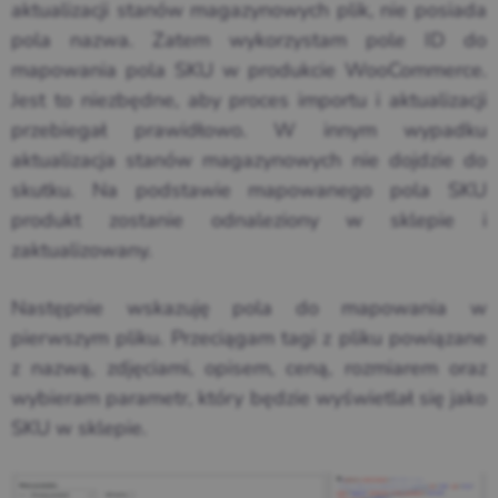
aktualizacji stanów magazynowych plik, nie posiada
pola nazwa. Zatem wykorzystam pole ID do
mapowania pola SKU w produkcie WooCommerce.
Jest to niezbędne, aby proces importu i aktualizacji
przebiegał prawidłowo. W innym wypadku
aktualizacja stanów magazynowych nie dojdzie do
skutku. Na podstawie mapowanego pola SKU
produkt zostanie odnaleziony w sklepie i
zaktualizowany.
Następnie wskazuję pola do mapowania w
pierwszym pliku. Przeciągam tagi z pliku powiązane
z nazwą, zdjęciami, opisem, ceną, rozmiarem oraz
wybieram parametr, który będzie wyświetlał się jako
SKU w sklepie.