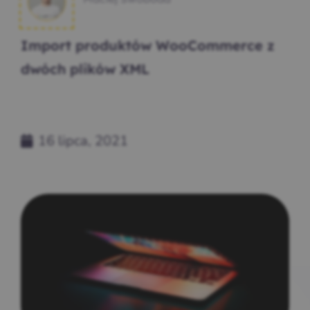
Import produktów WooCommerce z
dwóch plików XML
16 lipca, 2021