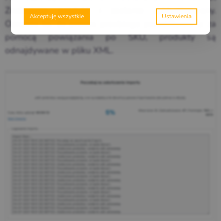
Znaleziono produkt i zostanie zaktualizowany.
Akceptuję wszystkie
Oznacza to, że proces przebiega prawidłowo, a za
pomocą powiązania po SKU, produkty są
odnajdywane w pliku XML.