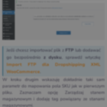
Jeśli chcesz importować plik z
lub dodawać
FTP
go bezpośrednio
, sprawdź wtyczkę
z dysku
Import FTP dla Dropshipping XML
.
WooCommerce
W kroku drugim wskazuję dokładnie taki sam
parametr do mapowania pola SKU jak w pierwszym
pliku. Zaznaczam opcję Zarządzaj stanem
magazynowym i dodaję tag powiązany ze stanami
magazynowymi.