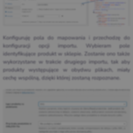
Konfiguruję pola do mapowania i przechodzę do
konfiguracji opcji importu. Wybieram pole
identyfikujące produkt w sklepie. Zostanie ono także
wykorzystane w trakcie drugiego importu, tak aby
produkty występujące w obydwu plikach, miały
cechę wspólną, dzięki której zostaną rozpoznane.