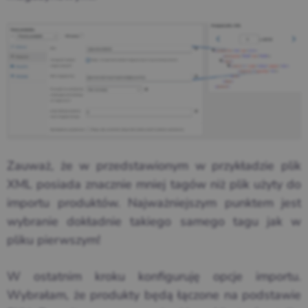
Zauważ, że w przedstawionym w przykładzie plik
XML posiada znacznie mniej tagów niż plik użyty do
importu produktów. Najważniejszym punktem jest
wybranie dokładnie takiego samego tagu jak w
pliku pierwszym!
W ostatnim kroku konfiguruję opcje importu.
Wybrałam, że produkty będą łączone na podstawie