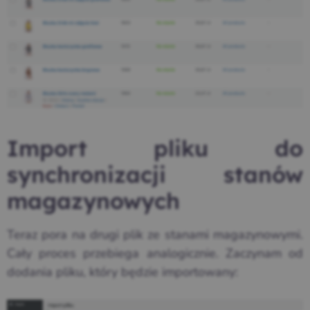
Import pliku do
synchronizacji stanów
magazynowych
Teraz pora na drugi plik ze stanami magazynowymi.
Cały proces przebiega analogicznie. Zaczynam od
dodania pliku, który będzie importowany: