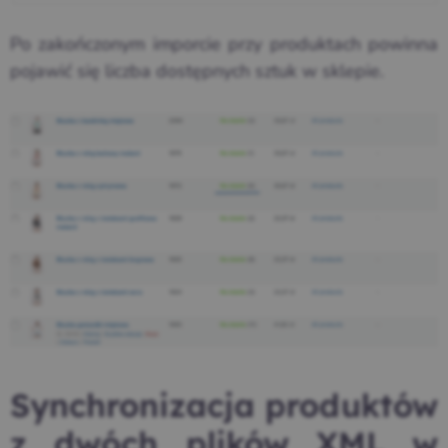
Po zakończonym imporcie przy produktach powinna
pojawić się liczba dostępnych sztuk w sklepie.
Synchronizacja produktów
z dwóch plików XML w