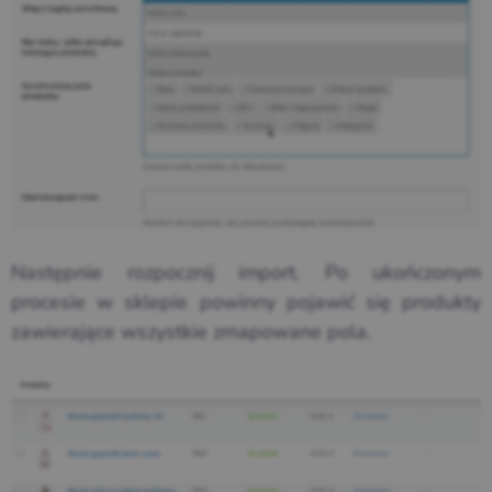
Następnie rozpocznij import. Po ukończonym
procesie w sklepie powinny pojawić się produkty
zawierające wszystkie zmapowane pola.