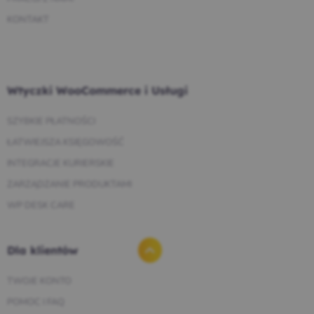
KONTAKT
Wtyczki WooCommerce i Usługi
SZYBKIE PŁATNOŚCI
ŁATWIEJSZA KSIĘGOWOŚĆ
INTEGRACJE KURIERSKIE
ZARZĄDZANIE PRODUKTAMI
WP DESK CARE
Dla klientów
TWOJE KONTO
POMOC I FAQ