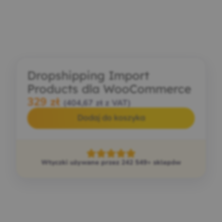
Dropshipping Import
Products dla WooCommerce
329
zł
(
404,67
zł
z VAT)
Dodaj do koszyka
Wtyczki używane przez 242 549+ sklepów