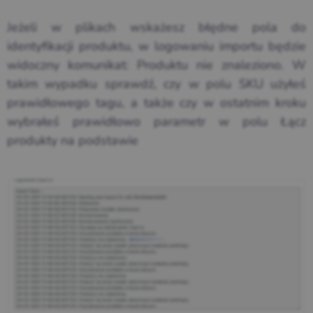
Jeżeli w plikach wskażesz błędne pola do
identyfikacji produktu, w logowaniu importu będzie
widoczny komunikat: Produktu nie znaleziono. W
takim wypadku sprawdź, czy w polu SKU użyłeś
prawidłowego tagu, a także czy w ostatnim kroku
wybrałeś prawidłowo parametr w polu Łącz
produkty na podstawie