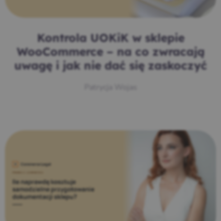
Kontrola UOKiK w sklepie
WooCommerce – na co zwracają
uwagę i jak nie dać się zaskoczyć
Patrycja Wojas