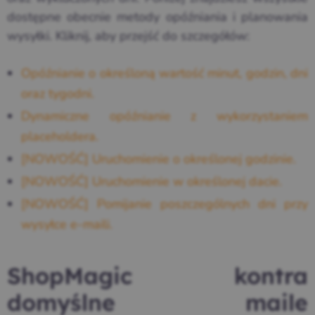
dostępne obecnie metody opóźniania i planowania
wysyłki. Kliknij, aby przejść do szczegółów:
Opóźnianie o określoną wartość minut, godzin, dni
oraz tygodni.
Dynamiczne opóźnianie z wykorzystaniem
placeholdera.
[NOWOŚĆ] Uruchomienie o określonej godzinie.
[NOWOŚĆ] Uruchomienie w określonej dacie.
[NOWOŚĆ] Pomijanie poszczególnych dni przy
wysyłce e-maili.
ShopMagic kontra
domyślne maile