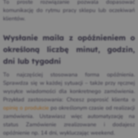
To proste rozwiązanie pozwala dopasować
komunikację do rytmu pracy sklepu lub oczekiwań
klientów.
Wysłanie maila z opóźnieniem o
określoną liczbę minut, godzin,
dni lub tygodni
To najczęściej stosowana forma opóźnienia.
Sprawdza się w każdej sytuacji – także przy ręcznej
wysyłce wiadomości dla konkretnego zamówienia.
Przykład zastosowania: Chcesz poprosić klienta o
opinię o produkcie
po określonym czasie od realizacji
zamówienia. Ustawiasz więc automatyzację na
status Zamówienie zrealizowane i dodajesz
opóźnienie np. 14 dni, wykluczając weekend.