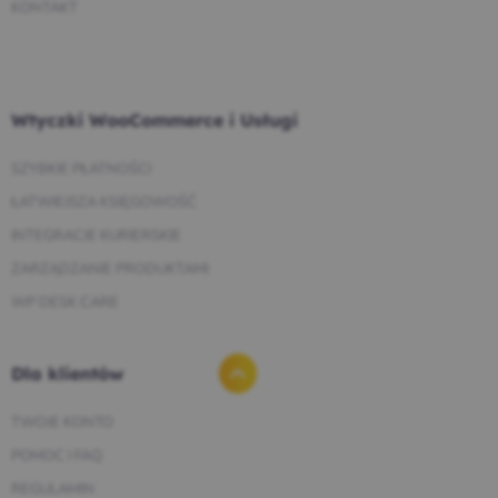
KONTAKT
Wtyczki WooCommerce i Usługi
SZYBKIE PŁATNOŚCI
ŁATWIEJSZA KSIĘGOWOŚĆ
INTEGRACJE KURIERSKIE
ZARZĄDZANIE PRODUKTAMI
WP DESK CARE
Dla klientów
TWOJE KONTO
POMOC I FAQ
REGULAMIN