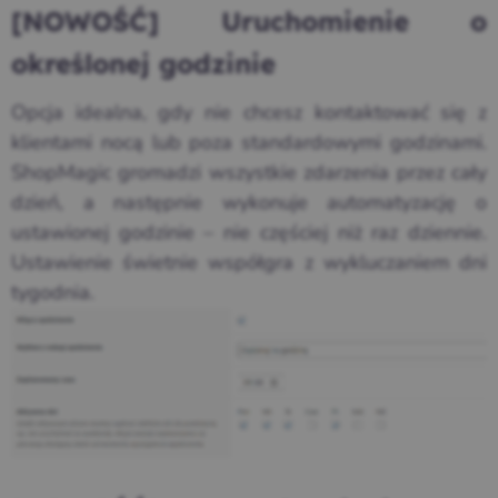
[NOWOŚĆ] Uruchomienie o
określonej godzinie
Opcja idealna, gdy nie chcesz kontaktować się z
klientami nocą lub poza standardowymi godzinami.
ShopMagic gromadzi wszystkie zdarzenia przez cały
dzień, a następnie wykonuje automatyzację o
ustawionej godzinie – nie częściej niż raz dziennie.
Ustawienie świetnie współgra z wykluczaniem dni
tygodnia.