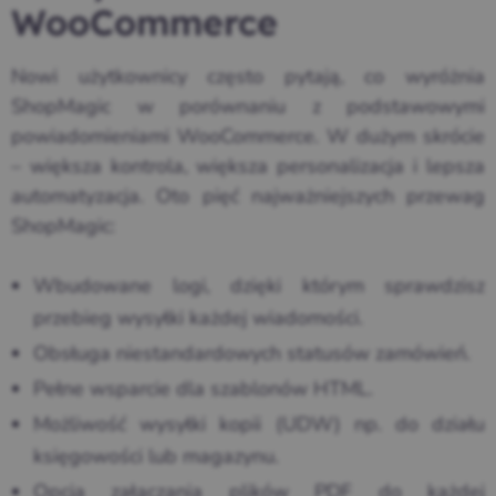
WooCommerce
Nowi użytkownicy często pytają, co wyróżnia
ShopMagic w porównaniu z podstawowymi
powiadomieniami WooCommerce. W dużym skrócie
– większa kontrola, większa personalizacja i lepsza
automatyzacja. Oto pięć najważniejszych przewag
ShopMagic:
Wbudowane logi, dzięki którym sprawdzisz
przebieg wysyłki każdej wiadomości.
Obsługa niestandardowych statusów zamówień.
Pełne wsparcie dla szablonów HTML.
Możliwość wysyłki kopii (UDW) np. do działu
księgowości lub magazynu.
Opcja załączania plików PDF do każdej