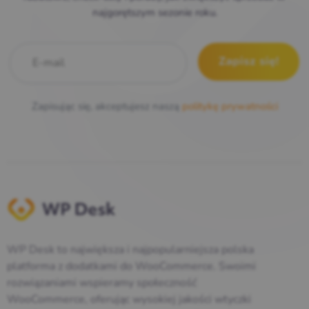
najgorętszym sezonie roku.
E-mail
*
Zapisując się, akceptujesz naszą
politykę prywatności
WP Desk to największa i najpopularniejsza polska
platforma z dodatkami do WooCommerce. Swoimi
rozwiązaniami wspieramy społeczność
WooCommerce, oferując wysokiej jakości wtyczki