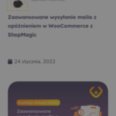
Zaawansowane wysyłanie maila z
opóźnieniem w WooCommerce z
ShopMagic
24 stycznia, 2022