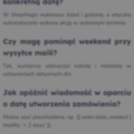
konkretną datę?
W ShopMagic wybierasz dzień i godzinę, a wtyczka
automatycznie wykona akcję w wybranym terminie.
Czy mogę pominąć weekend przy
wysyłce maili?
Tak, wystarczy odznaczyć sobotę i niedzielę w
ustawieniach aktywnych dni.
Jak opóźnić wiadomość w oparciu
o datę utworzenia zamówienia?
Można użyć placeholdera, np. {{ order.date_created |
modify: ‘+ 2 days’ }}.