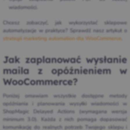
wiadomości.
Chcesz zobaczyć, jak wykorzystać sklepowe
automatyzacje w praktyce? Sprawdź nasz artykuł o
strategii marketing automation dla WooCommerce
.
Jak zaplanować wysłanie
maila z opóźnieniem w
WooCommerce?
Poniżej omawiam wszystkie dostępne metody
opóźniania i planowania wysyłki wiadomości w
ShopMagic Delayed Actions (wymagana wersja
minimum 3.0). Każda z nich pomaga dopasować
komunikację do realnych potrzeb Twojego sklepu i