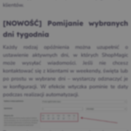
klientów.
[NOWOŚĆ] Pomijanie wybranych
dni tygodnia
Każdy rodzaj opóźnienia można uzupełnić o
ustawienie aktywnych dni, w których ShopMagic
może wysyłać wiadomości. Jeśli nie chcesz
kontaktować się z klientami w weekendy, święta lub
po prostu w wybrane dni – wystarczy odznaczyć je
w konfiguracji. W efekcie wtyczka pominie te daty
podczas realizacji automatyzacji.