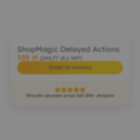
ShopMagic Delayed Actions
199
zł
(
244,77
zł
z VAT)
Dodaj do koszyka
Wtyczki używane przez 242 556+ sklepów