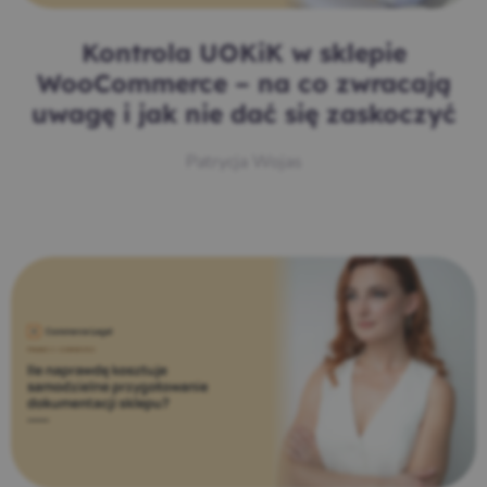
Kontrola UOKiK w sklepie
WooCommerce – na co zwracają
uwagę i jak nie dać się zaskoczyć
Patrycja Wojas