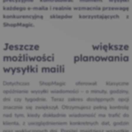
precyzyjnie kontrolować moment wysyłki
każdego e-maila i realnie wzmacnia przewagę
konkurencyjną sklepów korzystających z
ShopMagic.
Jeszcze większe
możliwości planowania
wysyłki maili
Dotychczas ShopMagic oferował klasyczne
opóźnianie wysyłki wiadomości – o minuty, godziny,
dni czy tygodnie. Teraz zakres dostępnych opcji
znacznie się zwiększył. Otrzymujesz pełną kontrolę
nad tym, kiedy dokładnie wiadomość ma trafić do
klienta, z uwzględnieniem konkretnych dat, godzin
oraz wykluczonych dni. Poniżej znajdziesz wszystkie