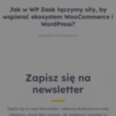
Jak w WP Desk łączymy siły, by
wspierać ekosystem WooCommerce i
WordPress?
Magdalena Magdziarz
Zapisz się na
newsletter
Zapisz się na nasz Newsletter i odbieraj ekskluzywne kody
rabatowe, check-listy i porady, jak zwiększyć sprzedaż w