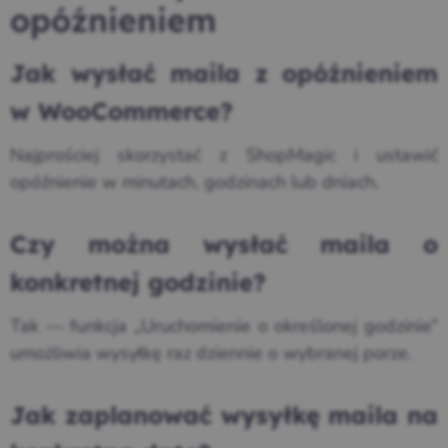
opóźnieniem
Jak wysłać maila z opóźnieniem
w WooCommerce?
Najprościej skorzystać z ShopMagic i ustawić
opóźnienie w minutach, godzinach lub dniach.
Czy można wysłać maila o
konkretnej godzinie?
Tak — funkcja „Uruchomienie o określonej godzinie”
umożliwia wysyłkę raz dziennie o wybranej porze.
Jak zaplanować wysyłkę maila na