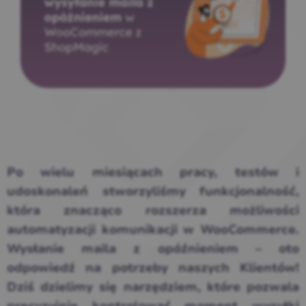
Po wielu miesiącach pracy, testów i
udoskonaleń stworzyliśmy funkcjonalność,
która znacząco rozszerza możliwości
automatyzacji komunikacji w WooCommerce.
Wysłanie maila z opóźnieniem – oto
odpowiedź na potrzeby naszych Klientów!
Dziś dzielimy się narzędziem, które pozwala