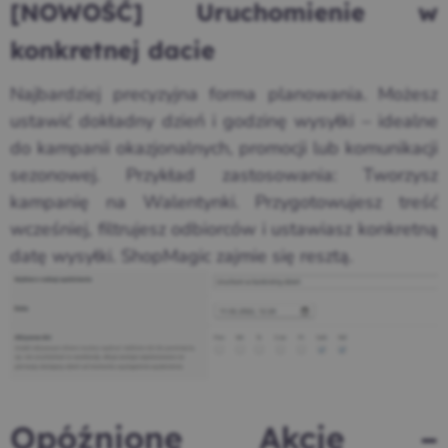
[NOWOŚĆ] Uruchomienie w
konkretnej dacie
Najbardziej precyzyjna forma planowania. Możesz
ustawić dokładny dzień i godzinę wysyłki – idealne
do kampanii okazjonalnych, promocji lub komunikacji
sezonowej. Przykład zastosowania: Tworzysz
kampanię na Walentynki. Przygotowujesz treść
wcześniej, filtrujesz odbiorców i ustawiasz konkretną
datę wysyłki. ShopMagic zajmie się resztą.
Opóźnione Akcje –