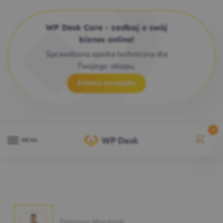
WP Desk Care - zadbaj o swój
biznes online!
Sprawdzona opieka techniczna dla
Twojego sklepu.
Zobacz szczegóły
0
MENU
Damian Machnik