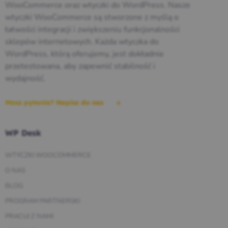
WooCommerce oraz wtyczki do WordPress. Nasze
wtyczki WooCommerce są stworzone z myślą o
łatwości integracji i zwiększeniu funkcjonalności
sklepów internetowych. Każda wtyczka do
WordPress, którą oferujemy, jest dokładnie
przetestowana, aby zapewnić stabilność i
wydajność.
Masz pytania? Napisz do nas
WP Desk
WTYCZKI WOOCOMMERCE
O NAS
BLOG
PROGRAM PARTNERSKI
PRACUJ Z NAMI