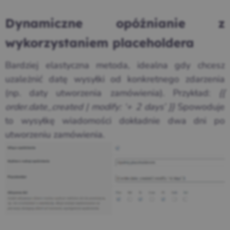
Dynamiczne opóźnianie z
wykorzystaniem placeholdera
Bardziej elastyczna metoda, idealna gdy chcesz
uzależnić datę wysyłki od konkretnego zdarzenia
(np. daty utworzenia zamówienia). Przykład:
{{
order.date_created | modify: ‘+ 2 days’ }}
Spowoduje
to wysyłkę wiadomości dokładnie dwa dni po
utworzeniu zamówienia.