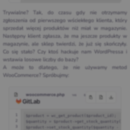
Trywialne? Tak, do czasu gdy nie otrzymamy
zgłoszenia od pierwszego wściekłego klienta, który
sprzedał więcej produktów niż miał w magazynie.
Następny klient zgłasza, że ma jeszcze produkty w
magazynie, ale sklep twierdzi, że już się skończyły.
Co się stało? Czy ktoś hackuje nam WordPressa i
wstawia losowe liczby do bazy?
A może to dlatego, że nie używamy metod
WooCommerce? Spróbujmy:
woocommerce.php
146 B
1
$product
=
wc_get_product
(
$product_id
);
2
$quantity
=
$product
->
get_stock_quantity
();
3
$product
->
set_stock_quantity
(
$quantity
-
1
);