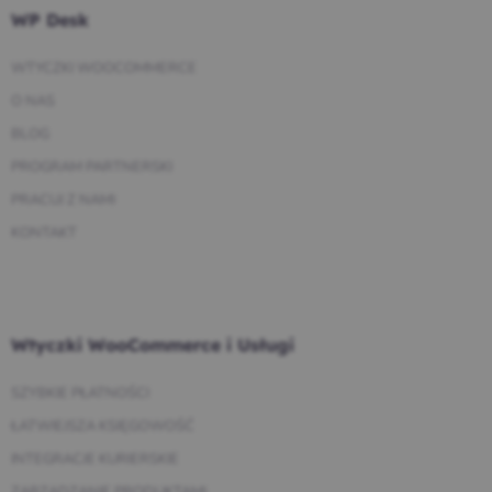
WP Desk
WTYCZKI WOOCOMMERCE
O NAS
BLOG
PROGRAM PARTNERSKI
PRACUJ Z NAMI
KONTAKT
Wtyczki WooCommerce i Usługi
SZYBKIE PŁATNOŚCI
ŁATWIEJSZA KSIĘGOWOŚĆ
INTEGRACJE KURIERSKIE
ZARZĄDZANIE PRODUKTAMI