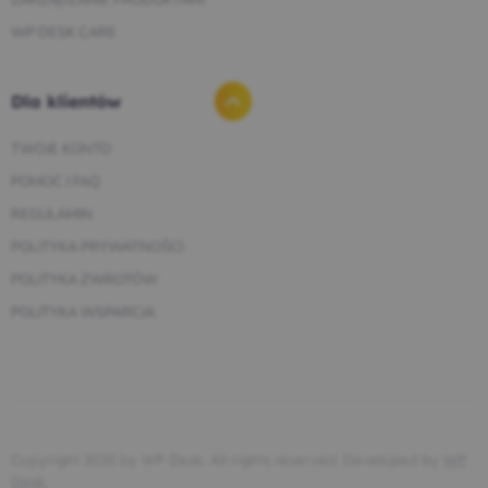
WP DESK CARE
Dla klientów
TWOJE KONTO
POMOC I FAQ
REGULAMIN
POLITYKA PRYWATNOŚCI
POLITYKA ZWROTÓW
POLITYKA WSPARCIA
Copyright 2025 by WP Desk. All rights reserved. Developed by
WP
Desk
.