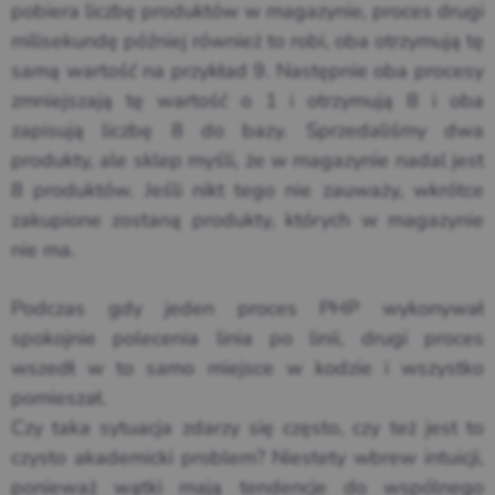
pobiera liczbę produktów w magazynie, proces drugi
milisekundę później również to robi, oba otrzymują tę
samą wartość na przykład 9. Następnie oba procesy
zmniejszają tę wartość o 1 i otrzymują 8 i oba
zapisują liczbę 8 do bazy. Sprzedaliśmy dwa
produkty, ale sklep myśli, że w magazynie nadal jest
8 produktów. Jeśli nikt tego nie zauważy, wkrótce
zakupione zostaną produkty, których w magazynie
nie ma.
Podczas gdy jeden proces PHP wykonywał
spokojnie polecenia linia po linii, drugi proces
wszedł w to samo miejsce w kodzie i wszystko
pomieszał.
Czy taka sytuacja zdarzy się często, czy też jest to
czysto akademicki problem? Niestety wbrew intuicji,
ponieważ wątki mają tendencje do wspólnego