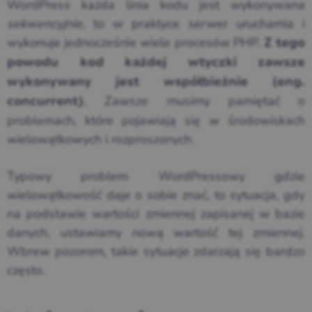
WordPress każda linia kodu jest wykonywana
sekwencyjnie
, to w praktyce serwer uruchamia i
wykonuje jednocześnie wiele procesów PHP.
Z tego
powodu kod każdej wtyczki zawsze
wykonywany jest współbieżnie (eng.
. Zawsze musimy pamiętać o
concurrent)
problemach, które pojawiają się w środowiskach
wielowątkowych i rozproszonych.
Typowy problem WordPressowy gdzie
wielowątkowość daje o sobie znać, to sytuacja, gdy
na podstawie wartości zmiennej zapisanej w bazie
danych, ustawiamy nową wartość tej zmiennej.
Wbrew pozorom, takie sytuacje zdarzają się bardzo
często.