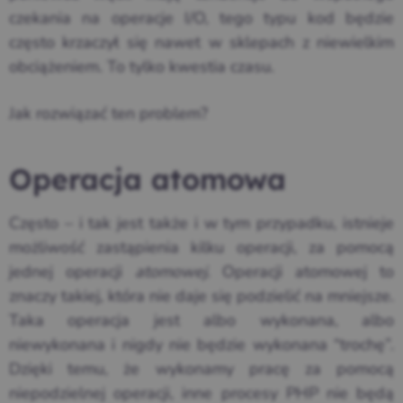
czekania na operacje I/O, tego typu kod będzie
często krzaczył się nawet w sklepach z niewielkim
obciążeniem. To tylko kwestia czasu.
Jak rozwiązać ten problem?
Operacja atomowa
Często – i tak jest także i w tym przypadku, istnieje
możliwość zastąpienia kilku operacji, za pomocą
jednej operacji
atomowej
. Operacji atomowej to
znaczy takiej, która nie daje się podzielić na mniejsze.
Taka operacja jest albo wykonana, albo
niewykonana i nigdy nie będzie wykonana “trochę”.
Dzięki temu, że wykonamy pracę za pomocą
niepodzielnej operacji, inne procesy PHP nie będą