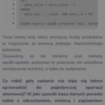
SET 
4
  meta_value = meta_value - 1 
5
WHERE 
6
  meta_key = '_stock' AND post_id = %d"
7
8
$wpdb
->
query
(
$wpdb
->
prepare
(
$sql
,
$product
Teraz mamy kod, który zmniejszy liczbę produktów
w magazynie za pomocą jednego niepodzielnego
polecenia.
Zauważmy, że nie możemy użyć metody
wpdb::update, ponieważ to polecenie nie umożliwia
zmniejszenia wartości, a tylko na nadpisanie.
Co robić gdy zadanie nie daje się łatwo
sprowadzić do pojedynczej operacji
atomowej? W jaki sposób baza danych poradzi
sobie z odczytaniem, zmianą i zapisaniem