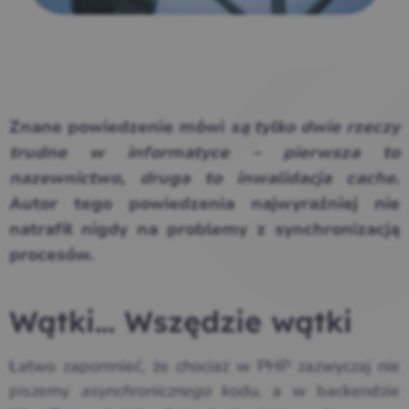
Znane powiedzenie mówi
są tylko dwie rzeczy
trudne w informatyce – pierwsza to
nazewnictwo, druga to inwalidacja cache
.
Autor tego powiedzenia najwyraźniej nie
natrafił nigdy na problemy z synchronizacją
procesów.
Wątki… Wszędzie wątki
Łatwo zapomnieć, że chociaż w PHP zazwyczaj nie
piszemy
asynchronicznego
kodu, a w backendzie