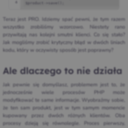
4
$product
->
save
();
Teraz jest PRO. Idziemy spać pewni, że tym razem
wszystko zrobiliśmy wzorcowo. Niestety rano
przywitają nas kolejni smutni klienci. Co się stało?
Jak mogliśmy zrobić krytyczny błąd w dwóch liniach
kodu, który w oczywisty sposób jest poprawny?
Ale dlaczego to nie działa
Jak pewnie się domyślasz, problemem jest to, że
jednocześnie wiele procesów PHP może
modyfikować te same informacje. Wyobraźmy sobie,
że ten sam produkt, jest w tym samym momencie
kupowany przez dwóch różnych klientów. Oba
procesy dzieją się równolegle. Proces pierwszy,