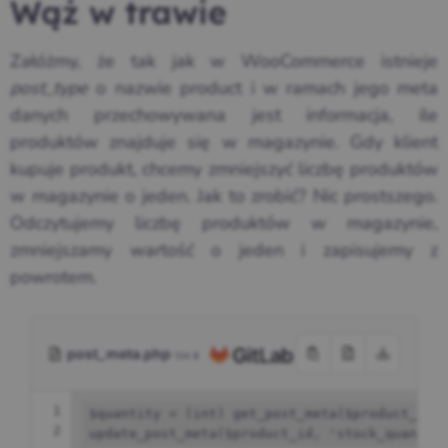
Wąż w trawie
Załóżmy, że tak jak w WooCommerce istnieje
post_type
o nazwie product i w ramach jego meta
danych przechowywana jest informacja, ile
produktów znajduje się w magazynie. Gdy klient
kupuje produkt, chcemy zmniejszyć liczbę produktów
w magazynie o jeden. Jak to zrobić? Nic prostszego.
Odczytujemy liczbę produktów w magazynie,
zmniejszamy wartość o jeden i zapisujemy z
powrotem.
post_meta.php
134 B
1
$quantity
=
(
int
)
get_post_meta
(
$product_id
,
2
update_post_meta
(
$product_id
,
'stock_quantit