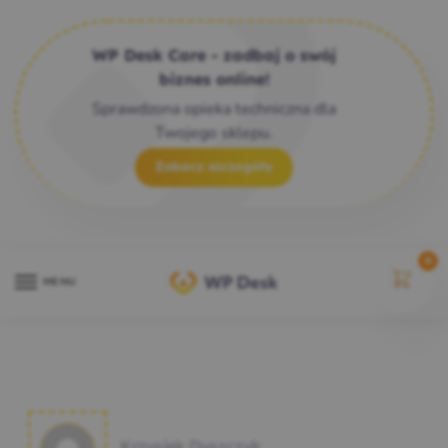
WP Desk Care - zadbaj o swój
biznes online!
Sprawdzona opieka techniczna dla
Twojego sklepu.
Zobacz szczegóły
0
MENU
Krzysiek Dyszczyk