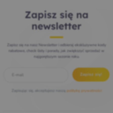
Zapisz się na
newsletter
Zapisz się na nasz Newsletter i odbieraj ekskluzywne kody
rabatowe, check-listy i porady, jak zwiększyć sprzedaż w
najgorętszym sezonie roku.
E-mail
*
Zapisując się, akceptujesz naszą
politykę prywatności