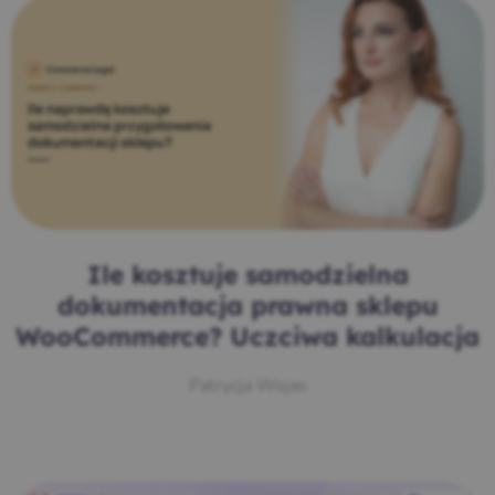
Ile kosztuje samodzielna
dokumentacja prawna sklepu
WooCommerce? Uczciwa kalkulacja
Patrycja Wojas