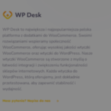
WP Desk to największa i najpopularniejsza polska
platforma z dodatkami do WooCommerce. Swoimi
rozwiązaniami wspieramy społeczność
WooCommerce, oferując wysokiej jakości wtyczki
WooCommerce oraz wtyczki do WordPress. Nasze
wtyczki WooCommerce są stworzone z myślą o
łatwości integracji i zwiększeniu funkcjonalności
sklepów internetowych. Każda wtyczka do
WordPress, którą oferujemy, jest dokładnie
przetestowana, aby zapewnić stabilność i
wydajność.
Masz pytania? Napisz do nas