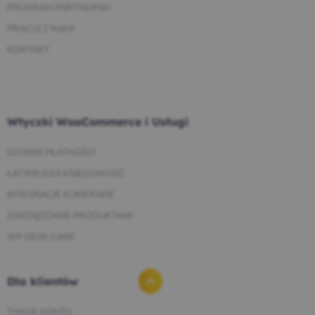
PROGRAM PARTNERSKI
PRACUJ Z NAMI
KONTAKT
Wtyczki WooCommerce i Usługi
SZYBKIE PŁATNOŚCI
ŁATWIEJSZA KSIĘGOWOŚĆ
INTEGRACJE KURIERSKIE
ZARZĄDZANIE PRODUKTAMI
WP DESK CARE
Dla klientów
TWOJE KONTO