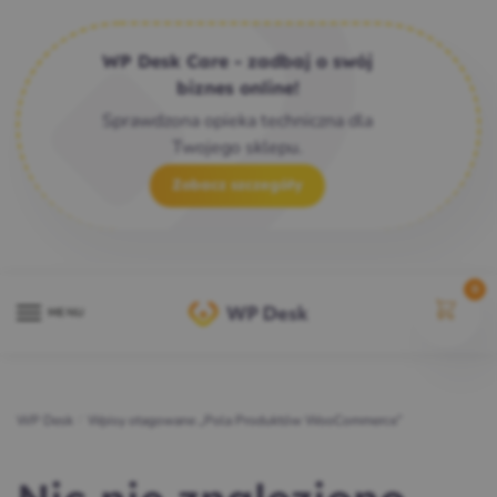
WP Desk Care - zadbaj o swój
biznes online!
Sprawdzona opieka techniczna dla
Twojego sklepu.
Zobacz szczegóły
0
MENU
WP Desk
/
Wpisy otagowane „Pola Produktów WooCommerce”