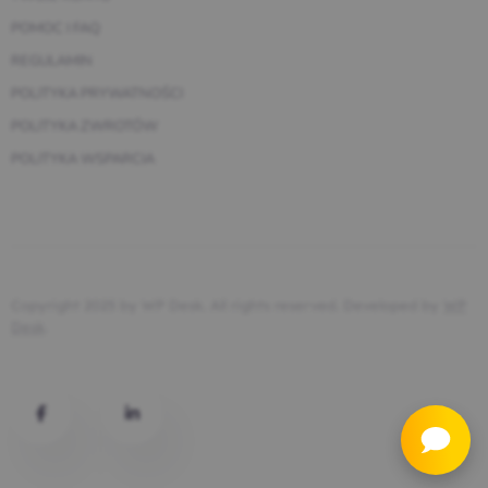
POMOC I FAQ
REGULAMIN
POLITYKA PRYWATNOŚCI
POLITYKA ZWROTÓW
POLITYKA WSPARCIA
Copyright 2025 by WP Desk. All rights reserved. Developed by
WP
Desk
.