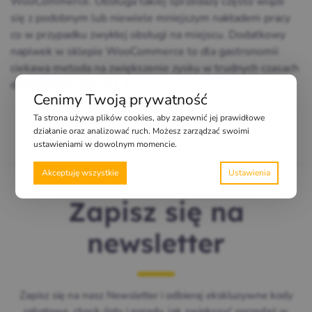
WooCommerce. Obsługa takiej sprzedaży często wiąże
się z podobnym lub niewiele mniejszym nakładem pracy
co w przypadku zwykłej obsługi na miejscu. Dodatkowy
napiwek w sklepie WooCommerce to dla gastronomii
ciekawa metoda na zwiększenie zysku w trudnych czasach
dla tej branży. Nie w […]
Cenimy Twoją prywatność
Ta strona używa plików cookies, aby zapewnić jej prawidłowe
działanie oraz analizować ruch. Możesz zarządzać swoimi
ustawieniami w dowolnym momencie.
Akceptuję wszystkie
Zapisz się na
newsletter
Zapisz się na nasz Newsletter i odbieraj ekskluzywne kody
rabatowe, check-listy i porady, jak zwiększyć sprzedaż w