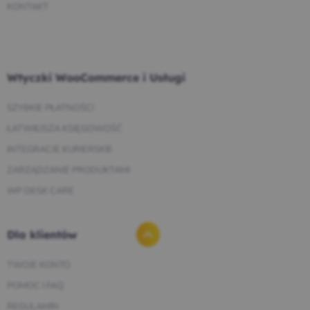
KONTAKT
Wtyczki WooCommerce i Usługi
SZYBKIE PŁATNOŚCI
ŁATWIEJSZA KSIĘGOWOŚĆ
INTEGRACJE KURIERSKIE
ZARZĄDZANIE PRODUKTAMI
WP DESK CARE
Dla klientów
TWOJE KONTO
POMOC I FAQ
REGULAMIN