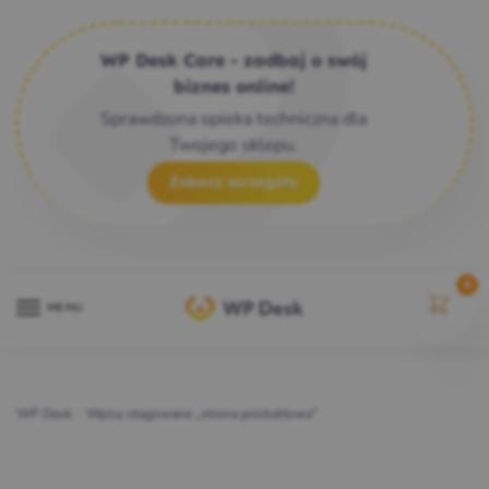
WP Desk Care - zadbaj o swój
biznes online!
Sprawdzona opieka techniczna dla
Twojego sklepu.
Zobacz szczegóły
0
MENU
WP Desk
/
Wpisy otagowane „strona produktowa”