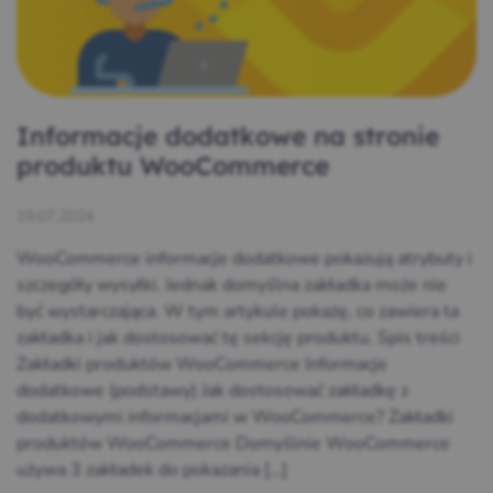
Informacje dodatkowe na stronie
produktu WooCommerce
19.07.2024
WooCommerce informacje dodatkowe pokazują atrybuty i
szczegóły wysyłki. Jednak domyślna zakładka może nie
być wystarczająca. W tym artykule pokażę, co zawiera ta
zakładka i jak dostosować tę sekcję produktu. Spis treści
Zakładki produktów WooCommerce Informacje
dodatkowe (podstawy) Jak dostosować zakładkę z
dodatkowymi informacjami w WooCommerce? Zakładki
produktów WooCommerce Domyślnie WooCommerce
używa 3 zakładek do pokazania […]