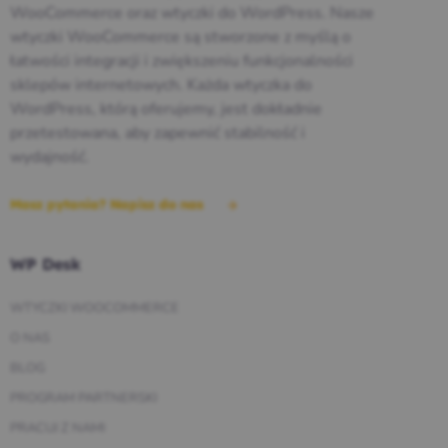
WooCommerce oraz wtyczki do WordPress. Nasze
wtyczki WooCommerce są stworzone z myślą o
łatwości integracji i zwiększeniu funkcjonalności
sklepów internetowych. Każda wtyczka do
WordPress, którą oferujemy, jest dokładnie
przetestowana, aby zapewnić stabilność i
wydajność.
Masz pytania? Napisz do nas
WP Desk
WTYCZKI WOOCOMMERCE
O NAS
BLOG
PROGRAM PARTNERSKI
PRACUJ Z NAMI