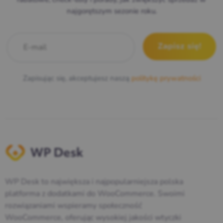
najgorętszym sezonie roku.
E-mail
*
Zapisując się, akceptujesz naszą
politykę prywatności
WP Desk to największa i najpopularniejsza polska
platforma z dodatkami do WooCommerce. Swoimi
rozwiązaniami wspieramy społeczność
WooCommerce, oferując wysokiej jakości wtyczki