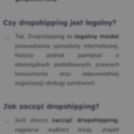
Czy dropshipping jest legalny?
Tak. Dropshipping to
legalny model
prowadzenia sprzedaży internetowej.
Należy jednak pamiętać o
obowiązkach podatkowych, prawach
konsumenta oraz odpowiedniej
organizacji obsługi zamówień.
Jak zacząć dropshipping?
Jeśli chcesz
,
zacząć dropshipping
najpierw wybierz niszę, znajdź