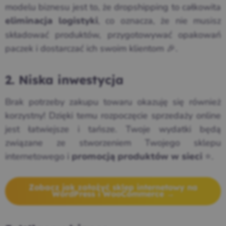
modelu biznesu jest to, że dropshipping to całkowita
, co oznacza, że nie musisz
eliminacja logistyki
składować produktów, przygotowywać opakowań
paczek i dostarczać ich swoim klientom 🎉.
2. Niska inwestycja
Brak potrzeby zakupu towaru okazuję się również
korzystny! Dzięki temu rozpoczęcie sprzedaży online
jest łatwiejsze i tańsze. Twoje wydatki będą
związane ze stworzeniem Twojego sklepu
internetowego i
⭐.
promocją produktów w sieci
Zobacz jak założyć sklep internetowy na
WordPress i WooCommerce →