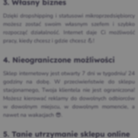
3. Własny biznes
Dzięki dropshipping i statusowi mikroprzedsiębiorcy
możesz zostać swoim własnym szefem i szybko
rozpocząć działalność. Internet daje Ci możliwość
pracy, kiedy chcesz i gdzie chcesz 💪!
4. Nieograniczone możliwości
Sklep internetowy jest otwarty 7 dni w tygodniu/ 24
godziny na dobę. W przeciwieństwie do sklepu
stacjonarnego, Twoja klientela nie jest ograniczona!
Możesz kierować reklamy do dowolnych odbiorców
w dowolnym miejscu, w dowolnym momencie, a
nawet na wakacjach 😎.
5. Tanie utrzymanie sklepu online