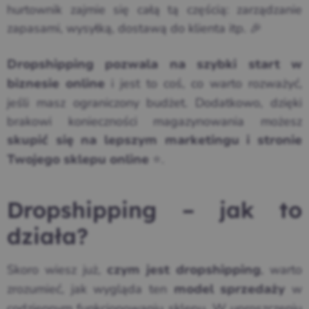
hurtownik zajmie się całą tą częścią: zarządzanie
zapasami, wysyłką, dostawą do klienta itp. 🎉
Dropshipping pozwala na szybki start w
i jest to coś, co warto rozważyć,
biznesie online
jeśli masz ograniczony budżet. Dodatkowo, dzięki
brakowi konieczności magazynowania możesz
skupić się na lepszym marketingu i stronie
⭐.
Twojego sklepu online
Dropshipping – jak to
działa?
Skoro wiesz już,
, warto
czym jest dropshipping
zrozumieć, jak wygląda ten
w
model sprzedaży
codziennym funkcjonowaniu sklepu. W uproszczeniu