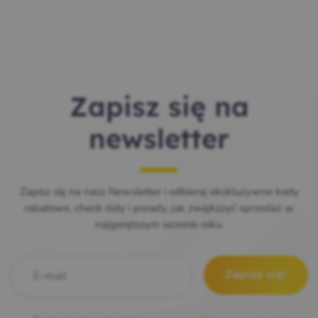
Zapisz się na
newsletter
Zapisz się na nasz Newsletter i odbieraj ekskluzywne kody
rabatowe, check-listy i porady, jak zwiększyć sprzedaż w
najgorętszym sezonie roku.
E-mail
*