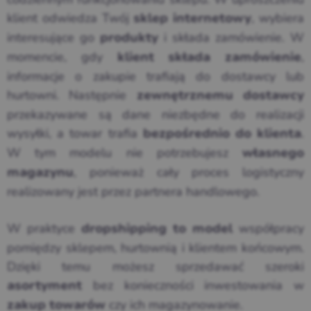
klient odwiedza Twój
, wybiera
sklep internetowy
interesujące go
i składa zamówienie. W
produkty
momencie, gdy
,
klient składa zamówienie
informacje o zakupie trafiają do dostawcy lub
hurtowni. Następnie
zewnętrznemu dostawcy
przekazywane są dane niezbędne do realizacji
wysyłki, a towar trafia
.
bezpośrednio do klienta
W tym modelu nie potrzebujesz
własnego
, ponieważ cały proces logistyczny
magazynu
realizowany jest przez partnera handlowego.
W praktyce
współpracy
dropshipping to model
pomiędzy sklepem, hurtownią i klientem końcowym.
Dzięki temu możesz sprzedawać szeroki
bez konieczności inwestowania w
asortyment
czy ich magazynowanie.
zakup towarów