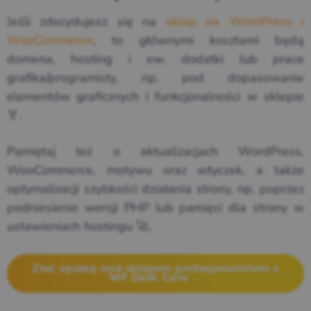
Jeśli zdecydujesz się na
sklep na WordPress i
WooCommerce
, to głównymi kosztami będą
domena, hosting i ew. dodatki lub prace
grafika/programisty, np. pod dopasowanie
elementów graficznych i funkcjonalności w sklepie
🏅.
Pamiętaj też o aktualizacjach WordPress,
WooCommerce, motywu oraz wtyczek, a także
optymalizacji szybkości działania strony, np. poprzez
podniesienie wersji PHP lub pamięci dla strony w
ustawieniach hostingu 🚀.
Zleć opiekę nad sklepem profesjonalistom z
WP Desk Care →