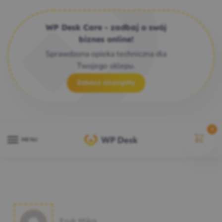
WP Desk Care - zadbaj o swój
biznes online!
Sprawdzona opieka techniczna dla
Twojego sklepu.
Zobacz szczegóły
0
MENU
Eryk Mika