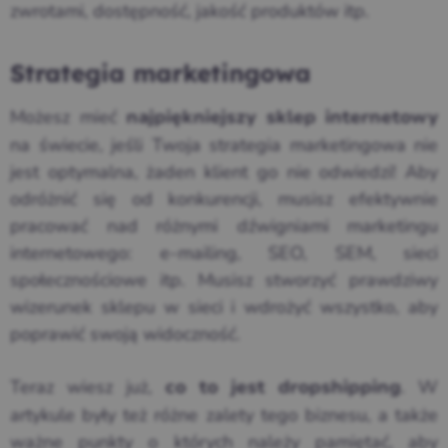
zwrotami, dostępność, jakość produktów itp.
Strategia marketingowa
Możesz mieć
najpiękniejszy sklep internetowy
na świecie, jeśli Twoja strategia marketingowa nie
jest optymalna, żaden klient go nie odwiedzi! Aby
odróżnić się od konkurencji, musisz efektywnie
pracować nad różnymi dźwigniami marketingu
internetowego: e-mailing, SEO, SEM, sieci
społecznościowe itp. Musisz stworzyć prawdziwy
wizerunek sklepu w sieci i wdrożyć wszystko, aby
poprawić swoją widoczność.
Teraz wiesz już,
. W
co to jest dropshipping
artykule były też różne zalety tego biznesu, a także
ważne punkty o których należy pamiętać, aby