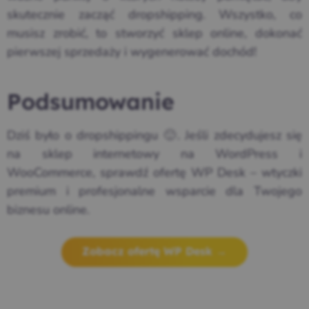
skutecznie zacząć dropshipping. Wszystko, co
musisz zrobić, to stworzyć sklep online, dokonać
pierwszej sprzedaży i wygenerować dochód!
Podsumowanie
Dziś było o dropshippingu 🙂. Jeśli zdecydujesz się
na sklep internetowy na WordPress i
WooCommerce, sprawdź ofertę WP Desk – wtyczki
premium i profesjonalne wsparcie dla Twojego
biznesu online.
Zobacz ofertę WP Desk →