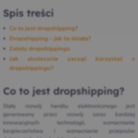
Spis treści
Co to jest dropshipping?
Dropshipping – jak to działa?
Zalety dropshippingu
Jak skutecznie zacząć korzystać z
dropshippingu?
Co to jest dropshipping?
Stały rozwój handlu elektronicznego jest
generowany przez rozwój coraz bardziej
innowacyjnych technologii, wzmacnianie
bezpieczeństwa i wzmacnianie przepisów