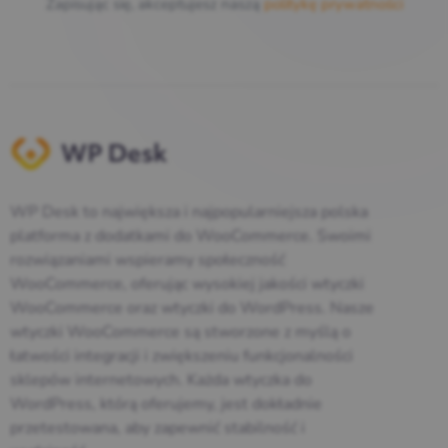
Zapisując się, akceptujesz naszą
politykę prywatności
WP Desk to największa i najpopularniejsza polska
platforma z dodatkami do WooCommerce. Swoimi
rozwiązaniami wspieramy społeczność
WooCommerce, oferując wysokiej jakości wtyczki
WooCommerce oraz wtyczki do WordPress. Nasze
wtyczki WooCommerce są stworzone z myślą o
łatwości integracji i zwiększeniu funkcjonalności
sklepów internetowych. Każda wtyczka do
WordPress, którą oferujemy, jest dokładnie
przetestowana, aby zapewnić stabilność i