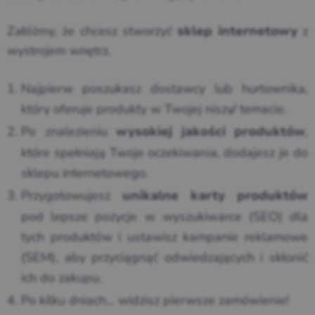
Załóżmy, że chcesz stworzyć
z
sklep internetowy
wystrojem wnętrz.
Najpierw poszukasz dostawcy lub hurtownika,
który oferuje produkty w Twojej niszy/ temacie.
Po znalezieniu
,
wysokiej jakości produktów
które spełniają Twoje oczekiwania, dodajesz je do
sklepu internetowego.
Przygotowujesz
unikalne karty produktów
pod lepsze pozycje w wyszukiwarce (SEO) dla
tych produktów i ustawisz kampanie reklamowe
(SEM), aby przyciągnąć odwiedzających i skłonić
ich do zakupu.
Po kilku dniach… widzisz pierwsze zamówienie!