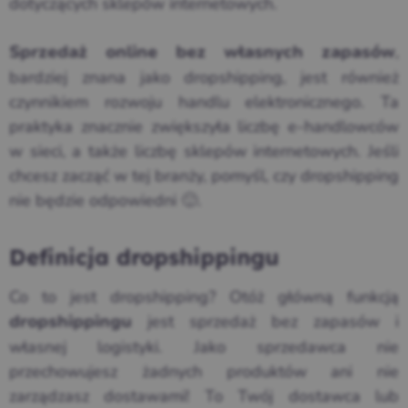
dotyczących sklepów internetowych.
,
Sprzedaż online bez własnych zapasów
bardziej znana jako dropshipping, jest również
czynnikiem rozwoju handlu elektronicznego. Ta
praktyka znacznie zwiększyła liczbę e-handlowców
w sieci, a także liczbę sklepów internetowych. Jeśli
chcesz zacząć w tej branży, pomyśl, czy dropshipping
nie będzie odpowiedni 🙂.
Definicja dropshippingu
Co to jest dropshipping? Otóż główną funkcją
jest sprzedaż bez zapasów i
dropshippingu
własnej logistyki. Jako sprzedawca nie
przechowujesz żadnych produktów ani nie
zarządzasz dostawami! To Twój dostawca lub