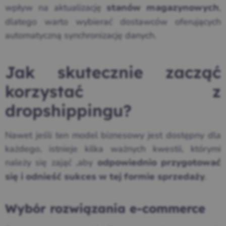
wpływ na aktualizację
,
stanów magazynowych
dlatego warto wybierać dostawców oferujących
automatyczną synchronizację danych.
Jak skutecznie zacząć
korzystać z
dropshippingu?
Nawet jeśli ten model biznesowy jest dostępny dla
każdego, istnieje kilka ważnych kwestii, którymi
należy się zająć ,aby
odpowiednio przygotować
.
się i odnieść sukces w tej formie sprzedaży
Wybór rozwiązania e-commerce