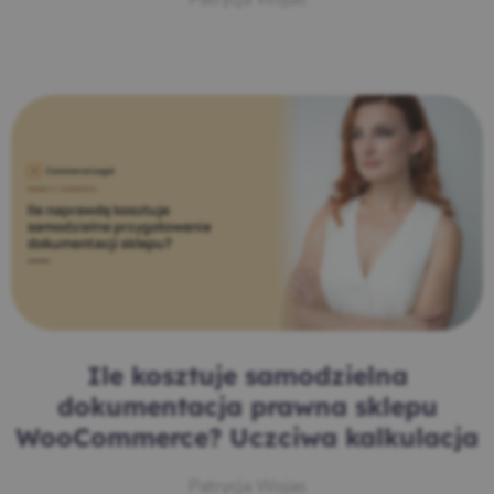
Ile kosztuje samodzielna
dokumentacja prawna sklepu
WooCommerce? Uczciwa kalkulacja
Patrycja Wojas