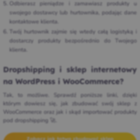
Odbierasz pieniądze i zamawiasz produkty u
swojego dostawcy lub hurtownika, podając dane
kontaktowe klienta.
Twój hurtownik zajmie się wtedy całą logistyką i
dostarczy produkty bezpośrednio do Twojego
klienta.
Dropshipping i sklep internetowy
na WordPress i WooCommerce?
Tak, to możliwe. Sprawdź poniższe linki, dzięki
którym dowiesz się, jak zbudować swój sklep z
WooCommerce oraz jak i skąd importować produkty
pod dropshipping 🚀.
Zobacz jak łatwo zbudować sklep