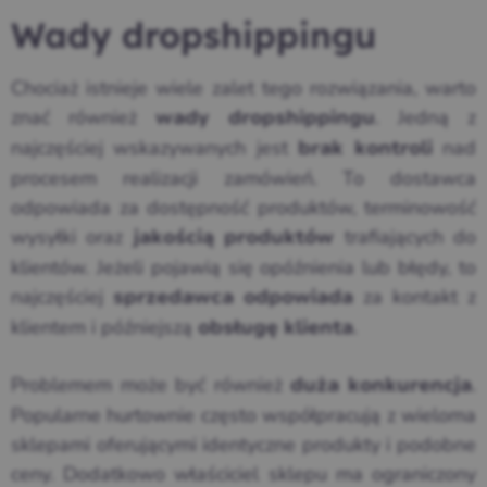
Wady dropshippingu
Chociaż istnieje wiele zalet tego rozwiązania, warto
znać również
. Jedną z
wady dropshippingu
najczęściej wskazywanych jest
nad
brak kontroli
procesem realizacji zamówień. To dostawca
odpowiada za dostępność produktów, terminowość
wysyłki oraz
trafiających do
jakością produktów
klientów. Jeżeli pojawią się opóźnienia lub błędy, to
najczęściej
za kontakt z
sprzedawca odpowiada
klientem i późniejszą
.
obsługę klienta
Problemem może być również
.
duża konkurencja
Popularne hurtownie często współpracują z wieloma
sklepami oferującymi identyczne produkty i podobne
ceny. Dodatkowo właściciel sklepu ma ograniczony