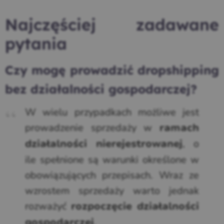
Najczęściej zadawane
pytania
Czy mogę prowadzić dropshipping
bez działalności gospodarczej?
W wielu przypadkach możliwe jest
prowadzenie sprzedaży w
ramach
, o
działalności nierejestrowanej
ile spełnione są warunki określone w
obowiązujących przepisach. Wraz ze
wzrostem sprzedaży warto jednak
rozważyć
rozpoczęcie działalności
.
gospodarczej