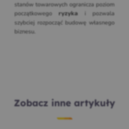
stanów towarowych ogranicza poziom
początkowego
i pozwala
ryzyka
szybciej rozpocząć budowę własnego
biznesu.
Zobacz inne artykuły