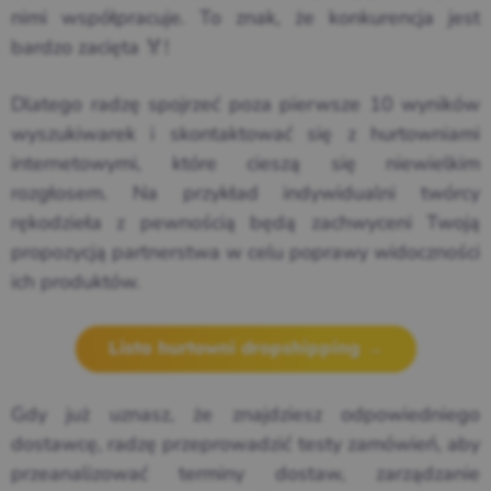
nimi współpracuje. To znak, że konkurencja jest
bardzo zacięta 🏅!
Dlatego radzę spojrzeć poza pierwsze 10 wyników
wyszukiwarek i skontaktować się z hurtowniami
internetowymi, które cieszą się niewielkim
rozgłosem. Na przykład indywidualni twórcy
rękodzieła z pewnością będą zachwyceni Twoją
propozycją partnerstwa w celu poprawy widoczności
ich produktów.
Lista hurtowni dropshipping →
Gdy już uznasz, że znajdziesz odpowiedniego
dostawcę, radzę przeprowadzić testy zamówień, aby
przeanalizować terminy dostaw, zarządzanie