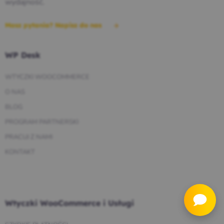
wydajność.
Masz pytania? Napisz do nas
WP Desk
WTYCZKI WOOCOMMERCE
O NAS
BLOG
PROGRAM PARTNERSKI
PRACUJ Z NAMI
KONTAKT
Wtyczki WooCommerce i Usługi