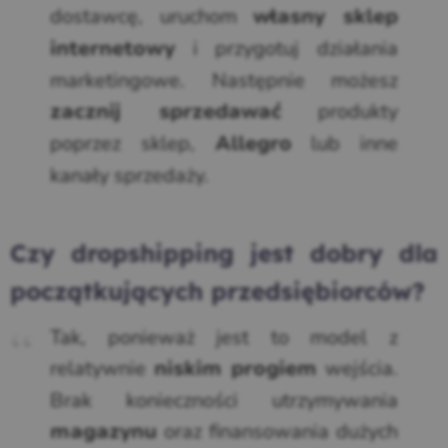
dostawcę, uruchom
własny sklep
i przygotuj działania
internetowy
marketingowe. Następnie możesz
produkty
zacznij sprzedawać
poprzez sklep,
lub inne
Allegro
kanały sprzedaży.
Czy dropshipping jest dobry dla
początkujących przedsiębiorców?
Tak, ponieważ jest to model z
relatywnie
wejścia.
niskim progiem
Brak konieczności utrzymywania
oraz finansowania dużych
magazynu