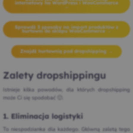
internetowy na WordPress i WooCommerce
→
Sprawdź 3 sposoby na import produktów z
hurtowni do sklepu WooCommerce →
Znajdź hurtownię pod dropshipping →
Zalety dropshippingu
Istnieje kilka powodów, dla których dropshipping
może Ci się spodobać 🙂.
1. Eliminacja logistyki
To niespodzianka dla każdego. Główną zaletą tego