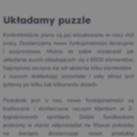
Układamy puzzle
Konkretniejsze plany są już wbudowane w nasz styl
pracy. Dostarczamy nowe funkcjonalności iteracyjnie
i przyrostowo. Można to sobie wyobrazić jak
układanie puzzli składających się z 6000 elementów.
Najczęściej zaczyna się od ułożenia kilku elementów
z czasem dokładając pozostałe i cały obraz jest
gotowy po kilku lub kilkunastu dniach.
Podobnie jest u nas, nowe funkcjonalności są
budowane i dostarczane naszym klientom w 2-
tygodniowych sprintach. Dzięki feedbackom
jesteśmy w stanie odpowiadać na Wasze potrzeby
na bieżąco, dostarczając nowe produkty