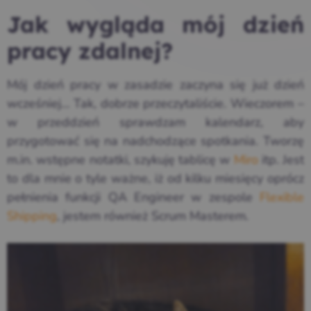
Jak wygląda mój dzień
pracy zdalnej?
Mój dzień pracy w zasadzie zaczyna się już dzień
wcześniej… Tak, dobrze przeczytaliście. Wieczorem –
w przeddzień sprawdzam kalendarz, aby
przygotować się na nadchodzące spotkania. Tworzę
m.in. wstępne notatki, szykuję tablicę w
Miro
itp. Jest
to dla mnie o tyle ważne, iż od kilku miesięcy oprócz
pełnienia funkcji QA Engineer w zespole
Flexible
Shipping
, jestem również Scrum Masterem.