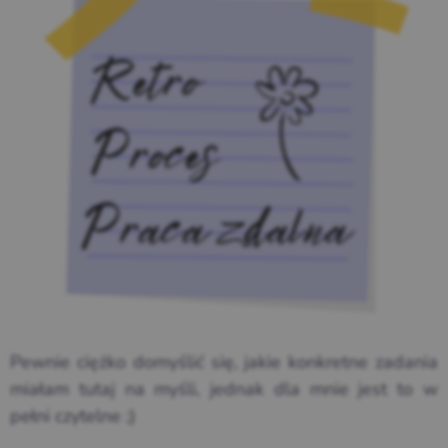
Pewnie ciężko domyślić się, jakie konkretne zadania
miałam tutaj na myśli, jednak dla mnie jest to w
pełni czytelne ;)