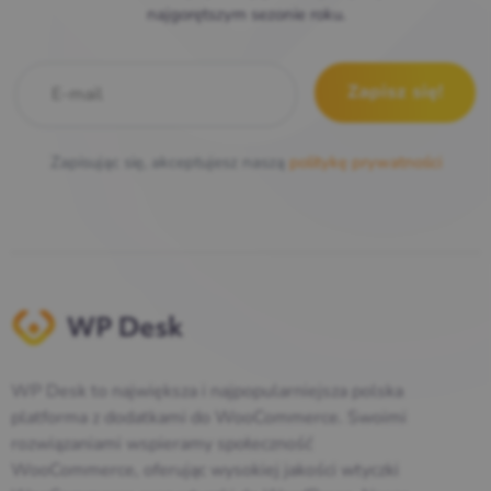
najgorętszym sezonie roku.
E-mail
*
Zapisując się, akceptujesz naszą
politykę prywatności
WP Desk to największa i najpopularniejsza polska
platforma z dodatkami do WooCommerce. Swoimi
rozwiązaniami wspieramy społeczność
WooCommerce, oferując wysokiej jakości wtyczki