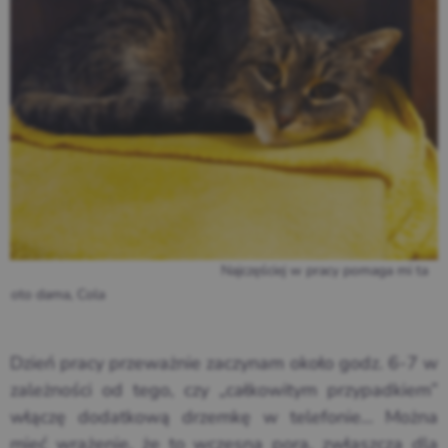
Najczęściej w pracy pomaga mi ta
oto dama, Cola
Dzień pracy przeważnie zaczynam około godz. 6-7 w
zależności od tego, czy „całkowitym przypadkiem”
włączę dodatkową drzemkę w telefonie… Można
mieć wrażenie, że to wczesna pora, zwłaszcza dla