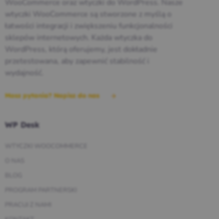
WooCommerce oraz wtyczki do WordPress. Nasze
wtyczki WooCommerce są stworzone z myślą o
łatwości integracji i zwiększeniu funkcjonalności
sklepów internetowych. Każda wtyczka do
WordPress, którą oferujemy, jest dokładnie
przetestowana, aby zapewnić stabilność i
wydajność.
Masz pytania? Napisz do nas
WP Desk
WTYCZKI WOOCOMMERCE
O NAS
BLOG
PROGRAM PARTNERSKI
PRACUJ Z NAMI