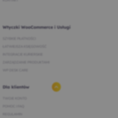
KONTAKT
Wtyczki WooCommerce i Usługi
SZYBKIE PŁATNOŚCI
ŁATWIEJSZA KSIĘGOWOŚĆ
INTEGRACJE KURIERSKIE
ZARZĄDZANIE PRODUKTAMI
WP DESK CARE
Dla klientów
TWOJE KONTO
POMOC I FAQ
REGULAMIN