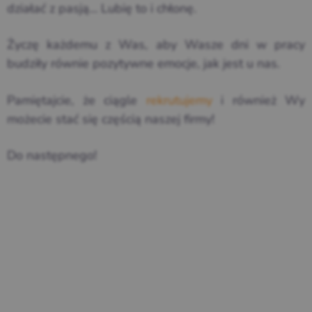
działać z pasją… Lubię to i chłonę.
Życzę każdemu z Was, aby Wasze dni w pracy
budziły równie pozytywne emocje, jak jest u nas.
Pamiętajcie, że ciągle
rekrutujemy
i również Wy
możecie stać się częścią naszej firmy!
Do następnego!