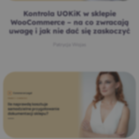
Kontrola UOKiK w sklepie
WooCommerce – na co zwracają
uwagę i jak nie dać się zaskoczyć
Patrycja Wojas