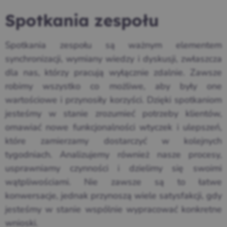
Spotkania zespołu
Spotkania zespołu są ważnym elementem
synchronizacji, wymiany wiedzy i dyskusji, zwłaszcza
dla nas, którzy pracują
wyłącznie
zdalnie. Zawsze
robimy wszystko co możliwe, aby były one
wartościowe i przynosiły korzyści. Dzięki spotkaniom
jesteśmy w stanie zrozumieć potrzeby klientów,
omawiać nowe funkcjonalności wtyczek i ulepszeń,
które zamierzamy dostarczyć w kolejnych
tygodniach. Analizujemy również nasze procesy,
usprawniamy czynności i dzielimy się swoimi
wątpliwościami. Nie zawsze są to łatwe
konwersacje, jednak przynoszą wiele satysfakcji, gdy
jesteśmy w stanie wspólnie wypracować konkretne
wnioski.