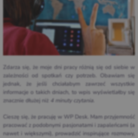
Zdarza się, że moje dni pracy różnią się od siebie w
zależności od spotkań czy potrzeb. Obawiam się
jednak, że jeśli chciałabym zawrzeć wszystkie
informacje o takich dniach, to wpis wyświetlałby się
znacznie dłużej niż
4 minuty czytania.
Cieszę się, że pracuję w WP Desk. Mam przyjemność
pracować z podobnymi pasjonatami
i zapaleńcami (a
nawet i większymi), prowadzić inspirujące rozmowy,