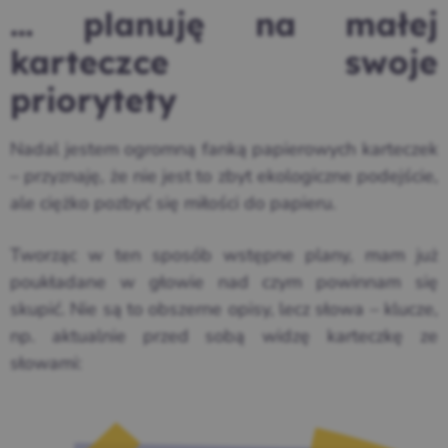
… planuję na małej
karteczce swoje
priorytety
Nadal jestem ogromną fanką papierowych karteczek
– przyznaję, że nie jest to zbyt ekologiczne podejście,
ale ciężko pozbyć się miłości do papieru.
Tworząc w ten sposób wstępne plany, mam już
poukładane w głowie nad czym powinnam się
skupić. Nie są to obszerne opisy, lecz słowa – klucze,
np. aktualnie przed sobą widzę karteczkę ze
słowami: