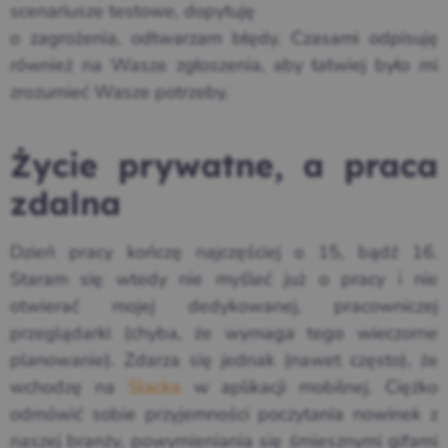
scenariusze testowe, dopytuję
o zagrożenia, odtwarzam błędy. Czasami odpisuję
również na Wasze zgłoszenia, aby łatwiej było mi
zrozumieć Wasze potrzeby.
Życie prywatne, a praca
zdalna
Dzień pracy kończę najczęściej o 15, bądź 16.
Staram się wtedy nie myśleć już o pracy i nie
otwierać mojej dedykowanej, pracowniczej
przeglądarki (chyba, że wymaga tego wieczorne
planowanie). Zdarza się jednak (nawet często), że
wchodzę na
Slacka
w aplikacji mobilnej. Ciężko
odmówić sobie przyjemności poczytania nowinek z
naszej branży, powymieniania się śmiesznymi gifami