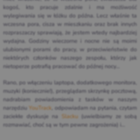
kogoś, kto pracuje zdalnie i ma możliwość
wylegiwania się w łóżku do późna. Lecz właśnie ta
wczesna pora, cisza w mieszkaniu oraz brak innych
rozpraszaczy sprawiają, że jestem wtedy najbardziej
wydajna. Godziny wieczorne i nocne nie są moimi
ulubionymi porami do pracy, w przeciwieństwie do
niektórych członków naszego zespołu, którzy jak
nietoperze potrafią pracować do późnej nocy…
Rano, po włączeniu laptopa, dodatkowego monitora,
muzyki (koniecznie!), przeglądam skrzynkę pocztową,
nadrabiam powiadomienia z tasków w naszym
narzędziu
YouTrack
, odpowiadam na pytania, czytam
zaciekłe dyskusje na
Slacku
(uwielbiamy ze sobą
rozmawiać, choć są w tym pewne zagrożenia) i…