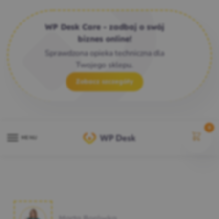
WP Desk Care - zadbaj o swój
biznes online!
Sprawdzona opieka techniczna dla
Twojego sklepu.
Zobacz szczegóły
0
MENU
Marta Borówka