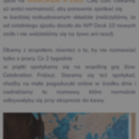
zjazd na
WordCampie w Łodzi
. Cały czas czekamy,
aż wróci normalność, aby ponownie spotkać się
w bardziej rozbudowanym składzie (naliczyliśmy, że
od ostatniego zjazdu doszło do WP Desk 10 nowych
osób i nie widzieliśmy się na żywo ani razu!).
Dbamy z zespołem, również o to, by nie rozmawiać
tylko o pracy. Co 2 tygodnie
w piątki spotykamy się na wspólną grę (tzw.
Celebration Friday). Staramy się też spotykać,
choćby na małe pogaduszki online w środku dnia i
nadrabiamy te rozmowy, które normalnie
odbywałyby się przy ekspresie do kawy.