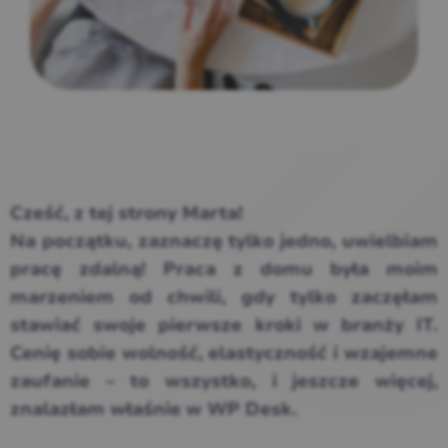
Cześć, z tej strony Marta!
Na początku, zaznaczę tylko jedno, uwielbiam
pracę zdalną! Praca z domu była moim
marzeniem od chwili, gdy tylko zaczęłam
stawiać swoje pierwsze kroki w branży IT.
Cenię sobie wolność, elastyczność i wzajemne
zaufanie – to wszystko, i jeszcze więcej,
znalazłam właśnie w WP Desk.