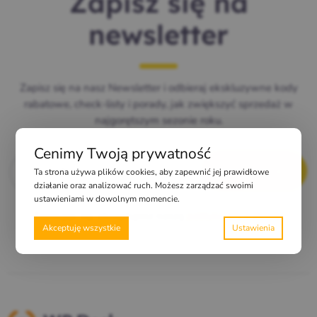
Zapisz się na
newsletter
Zapisz się na nasz Newsletter i odbieraj ekskluzywne kody
rabatowe, check-listy i porady, jak zwiększyć sprzedaż w
najgorętszym sezonie roku.
Cenimy Twoją prywatność
E-mail
*
Ta strona używa plików cookies, aby zapewnić jej prawidłowe
działanie oraz analizować ruch. Możesz zarządzać swoimi
ustawieniami w dowolnym momencie.
Zapisując się, akceptujesz naszą
politykę prywatności
Akceptuję wszystkie