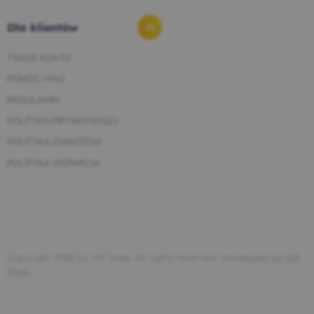
Dla klientów
TWOJE KONTO
POMOC I FAQ
REGULAMIN
POLITYKA PRYWATNOŚCI
POLITYKA ZWROTÓW
POLITYKA WSPARCIA
Copyright 2025 by WP Desk. All rights reserved. Developed by
WP
Desk
.