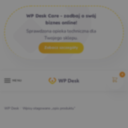
WP Desk Care - zadbaj o swój
biznes online!
Sprawdzona opieka techniczna dla
Twojego sklepu.
Zobacz szczegóły
0
MENU
WP Desk
/
Wpisy otagowane „opis produktu”