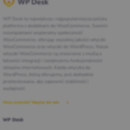
WP Desk to największa i najpopularniejsza polska
platforma z dodatkami do WooCommerce. Swoimi
rozwiązaniami wspieramy społeczność
WooCommerce, oferując wysokiej jakości wtyczki
WooCommerce oraz wtyczki do WordPress. Nasze
wtyczki WooCommerce są stworzone z myślą o
łatwości integracji i zwiększeniu funkcjonalności
sklepów internetowych. Każda wtyczka do
WordPress, którą oferujemy, jest dokładnie
przetestowana, aby zapewnić stabilność i
wydajność.
Masz pytania? Napisz do nas
WP Desk