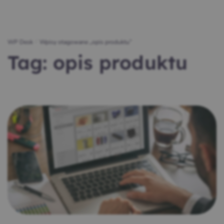
WP Desk
/
Wpisy otagowane „opis produktu”
Tag:
opis produktu