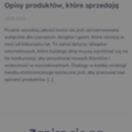
Opisy produktów, które sprzedają
29.05.2023
Pisanie wysokiej jakości treści nie jest zarezerwowane
wyłącznie dla czasopism, blogów i gazet, które istnieją w
sieci od kilkunastu lat. To samo dotyczy sklepów
internetowych, które każdego dnia muszą wyróżniać się na
tle konkurencji, aby pozyskiwać nowych klientów i
widoczność w wyszukiwarkach. Dlatego w każdej strategii
handlu elektronicznego konieczne jest, aby pracować nad
opisami produktów. […]