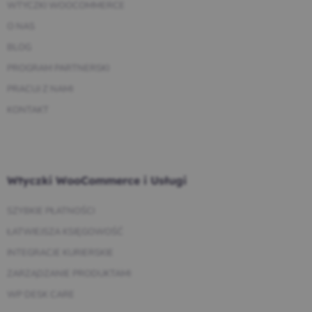
WTYCZKI WOOCOMMERCE
O NAS
BLOG
PROGRAM PARTNERSKI
PRACUJ Z NAMI
KONTAKT
Wtyczki WooCommerce i Usługi
SZYBKIE PŁATNOŚCI
ŁATWIEJSZA KSIĘGOWOŚĆ
INTEGRACJE KURIERSKIE
ZARZĄDZANIE PRODUKTAMI
WP DESK CARE