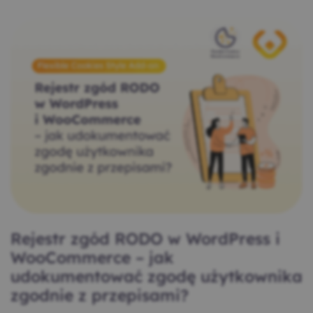
Rejestr zgód RODO w WordPress i
WooCommerce – jak
udokumentować zgodę użytkownika
zgodnie z przepisami?