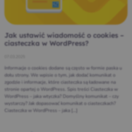
Jak ustawić wiadomość o cookies –
ciasteczka w WordPress?
07.03.2025
Informacje o cookies dodane są często w formie paska u
dołu strony. We wpisie o tym, jak dodać komunikat o
zgodzie i informacje, które ciasteczka są ładowane na
stronie opartej o WordPress. Spis treści Ciasteczka w
WordPress – jaka wtyczka? Domyślny komunikat – czy
wystarczy? Jak dopasować komunikat o ciasteczkach?
Ciasteczka w WordPress – jaka […]