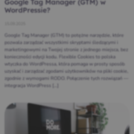
Google Tag Manager (GTM) w
WordPressie?
15.09.2025
Google Tag Manager (GTM) to potężne narzędzie, które
pozwala zarządzać wszystkimi skryptami śledzącymi i
marketingowymi na Twojej stronie z jednego miejsca, bez
konieczności edycji kodu. Flexible Cookies to polska
wtyczka do WordPressa, która pomaga w prosty sposób
uzyskać i zarządzać zgodami użytkowników na pliki cookie,
zgodnie z wymogami RODO. Połączenie tych rozwiązań —
integracja WordPress […]