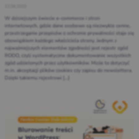
22.09.2025
W dzisiejszym świecie e-commerce i stron
internetowych, gdzie dane osobowe są niezwykle cenne,
przestrzeganie przepisów o ochronie prywatności staje się
obowiązkiem każdego właściciela strony. Jednym z
najważniejszych elementów zgodności jest rejestr zgód
RODO, czyli systematyczne dokumentowanie wszystkich
zgód udzielonych przez użytkowników. Może to dotyczyć
m.in. akceptacji plików cookies czy zapisu do newslettera.
Dzięki takiemu rejestrowi […]