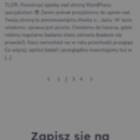
TLDR; Powierzyć opiekę nad stroną WordPress
specjalistom 😎 Zanim jednak przejdziemy do opieki nad
Twoją stroną to porozmawiajmy chwilę o… życiu. W życiu
wiadomo, sprawa jest prosta. Chodzimy do lekarza, gdzie
robimy regularne badania stanu zdrowia (badacie się
prawda?). Nasz samochód raz w roku przechodzi przegląd.
Co więcej, oprócz badań i przeglądów inwestujemy też w
[…]
1
2
3
4
Zapisz się na