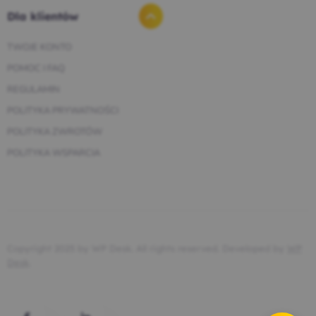
Dla klientów
TWOJE KONTO
POMOC I FAQ
REGULAMIN
POLITYKA PRYWATNOŚCI
POLITYKA ZWROTÓW
POLITYKA WSPARCIA
Copyright 2025 by WP Desk. All rights reserved. Developed by
WP
Desk
.