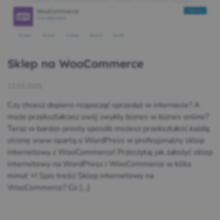
Sklep na WooCommerce
12.03.2025
Czy chcesz dopiero rozpocząć sprzedaż w internecie? A
może przekształcasz swój zwykły biznes w biznes online?
Teraz w bardzo prosty sposób możesz przekształcić każdą
stronę www opartą o WordPress w profesjonalny sklep
internetowy z WooCommerce! Przeczytaj jak założyć sklep
internetowy na WordPress i WooCommerce w kilka
minut ⭐! Spis treści Sklep internetowy na
WooCommerce? Co […]