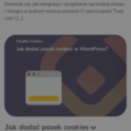
Dowiedz się, jak integracja i zarządzanie sprzedażą sklepu
i Allegro w jednym miejscu pozwoli Ci zaoszczędzić Twój
czas i […]
Jak dodać pasek cookies w