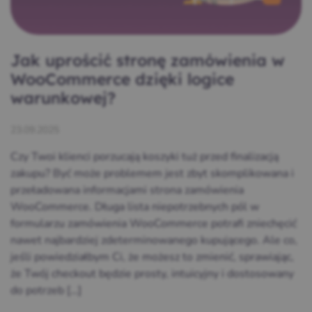
Jak uprościć stronę zamówienia w
WooCommerce dzięki logice
warunkowej?
23.09.2025
Czy Twoi klienci porzucają koszyki tuż przed finalizacją
zakupu? Być może problemem jest zbyt skomplikowana i
przeładowana informacjami strona zamówienia
WooCommerce. Długa lista niepotrzebnych pól w
formularzu zamówienia WooCommerce potrafi zniechęcić
nawet najbardziej zdeterminowanego kupującego. Ale co,
jeśli powiedziałbym Ci, że możesz to zmienić, sprawiając,
że Twój checkout będzie prosty, intuicyjny i dostosowany
do potrzeb […]