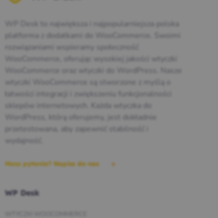
WP Desk to największa i najpopularniejsza polska
platforma z dodatkami do WooCommerce. Swoimi
rozwiązaniami wspieramy społeczność
WooCommerce, oferując wysokiej jakości wtyczki
WooCommerce oraz wtyczki do WordPress. Nasze
wtyczki WooCommerce są stworzone z myślą o
łatwości integracji i zwiększeniu funkcjonalności
sklepów internetowych. Każda wtyczka do
WordPress, którą oferujemy, jest dokładnie
przetestowana, aby zapewnić stabilność i
wydajność.
Masz pytania? Napisz do nas
WP Desk
WTYCZKI WOOCOMMERCE