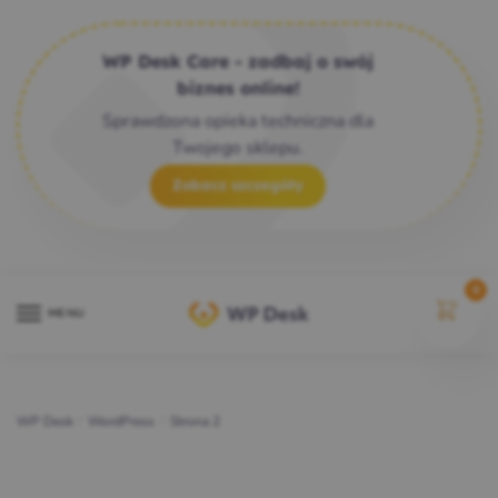
WP Desk Care - zadbaj o swój
biznes online!
Sprawdzona opieka techniczna dla
Twojego sklepu.
Zobacz szczegóły
0
MENU
WP Desk
/
WordPress
/
Strona 2