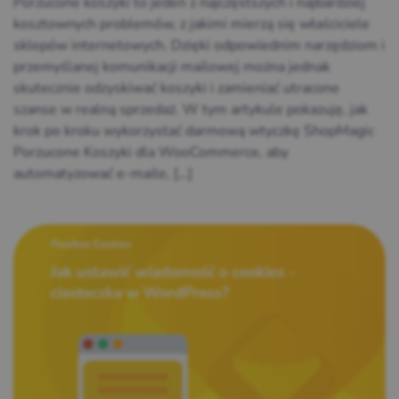
Porzucone koszyki to jeden z najczęstszych i najbardziej
kosztownych problemów, z jakimi mierzą się właściciele
sklepów internetowych. Dzięki odpowiednim narzędziom i
przemyślanej komunikacji mailowej można jednak
skutecznie odzyskiwać koszyki i zamieniać utracone
szanse w realną sprzedaż. W tym artykule pokazuję, jak
krok po kroku wykorzystać darmową wtyczkę ShopMagic
Porzucone Koszyki dla WooCommerce, aby
automatyzować e-maile, […]