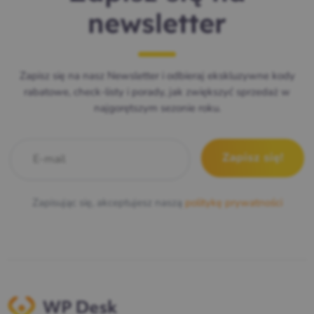
newsletter
Zapisz się na nasz Newsletter i odbieraj ekskluzywne kody
rabatowe, check-listy i porady, jak zwiększyć sprzedaż w
najgorętszym sezonie roku.
E-mail
*
Zapisując się, akceptujesz naszą
politykę prywatności