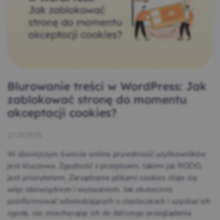
Blurowanie treści w WordPress: Jak
zablokować stronę do momentu
akceptacji cookies?
17.09.2025
W dzisiejszym świecie online prywatność użytkowników
jest kluczowa. Zgodność z przepisami, takimi jak RODO,
jest priorytetem. Zarządzanie plikami cookies staje się
więc obowiązkiem i wyzwaniem. Jak skutecznie
poinformować odwiedzających o ciasteczkach i uzyskać ich
zgodę, nie zniechęcając ich do dalszego przeglądania