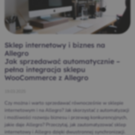
Sklep internetowy i biznes na
Allegro
Jak sprzedawać automatycznie –
pełna integracja sklepu
WooCommerce z Allegro
19.03.2025
Czy można i warto sprzedawać równocześnie w sklepie
internetowym i na Allegro? Jak skorzystać z automatyzacji
i możliwości rozwoju biznesu i przewag konkurencyjnych,
jakie daje Allegro? Przeczytaj, jak zautomatyzować sklep
internetowy i Allegro dzięki dwustronnej synchronizacji.