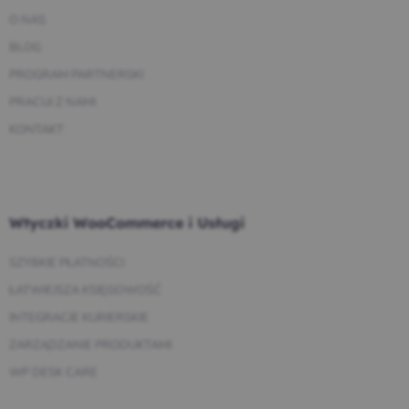
O NAS
BLOG
PROGRAM PARTNERSKI
PRACUJ Z NAMI
KONTAKT
Wtyczki WooCommerce i Usługi
SZYBKIE PŁATNOŚCI
ŁATWIEJSZA KSIĘGOWOŚĆ
INTEGRACJE KURIERSKIE
ZARZĄDZANIE PRODUKTAMI
WP DESK CARE