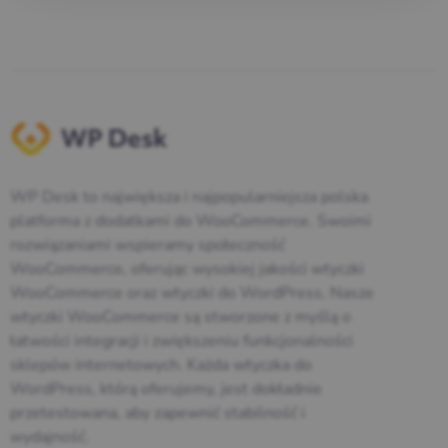
WP Desk to największa i najpopularniejsza polska
platforma z dodatkami do WooCommerce. Swoimi
rozwiązaniami wspieramy społeczność
WooCommerce, oferując wysokiej jakości wtyczki
WooCommerce oraz wtyczki do WordPress. Nasze
wtyczki WooCommerce są stworzone z myślą o
łatwości integracji i zwiększeniu funkcjonalności
sklepów internetowych. Każda wtyczka do
WordPress, którą oferujemy, jest dokładnie
przetestowana, aby zapewnić stabilność i
wydajność.