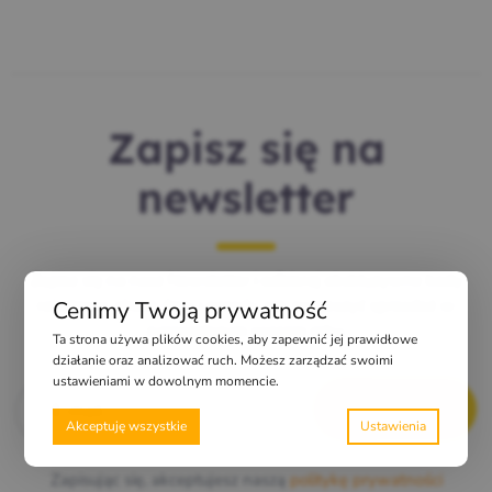
Zapisz się na
newsletter
Zapisz się na nasz Newsletter i odbieraj ekskluzywne kody
rabatowe, check-listy i porady, jak zwiększyć sprzedaż w
Cenimy Twoją prywatność
najgorętszym sezonie roku.
Ta strona używa plików cookies, aby zapewnić jej prawidłowe
działanie oraz analizować ruch. Możesz zarządzać swoimi
ustawieniami w dowolnym momencie.
E-mail
*
Akceptuję wszystkie
Zapisując się, akceptujesz naszą
politykę prywatności