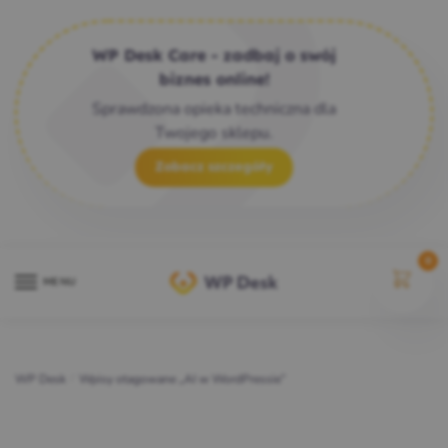
WP Desk Care - zadbaj o swój
biznes online!
Sprawdzona opieka techniczna dla
Twojego sklepu.
Zobacz szczegóły
0
MENU
WP Desk
/
Wpisy otagowane „AI w WordPressie”