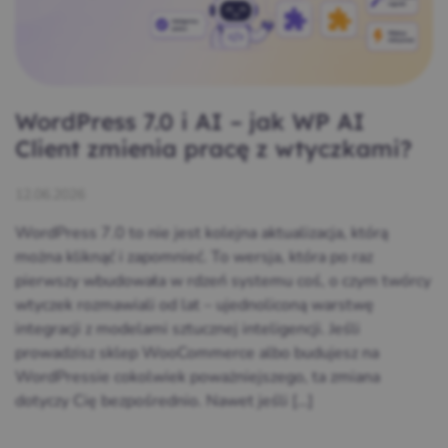
WordPress 7.0 i AI – jak WP AI
Client zmienia pracę z wtyczkami?
12.06.2026
WordPress 7.0 to nie jest kolejna aktualizacja, którą
można kliknąć i zapomnieć. To wersja, która po raz
pierwszy wbudowała w rdzeń systemu coś, o czym twórcy
wtyczek rozmawiali od lat – ujednoliconą warstwę
integracji z modelami sztucznej inteligencji. Jeśli
prowadzisz sklep WooCommerce albo budujesz na
WordPressie cokolwiek poważniejszego, ta zmiana
dotyczy Cię bezpośrednio. Nawet jeśli […]