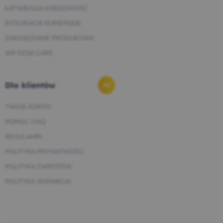
ŁATWIEJSZA KSIĘGOWOŚĆ
INTEGRACJE KURIERSKIE
ZARZĄDZANIE PRODUKTAMI
WP DESK CARE
Dla klientów
TWOJE KONTO
POMOC I FAQ
REGULAMIN
POLITYKA PRYWATNOŚCI
POLITYKA ZWROTÓW
POLITYKA WSPARCIA