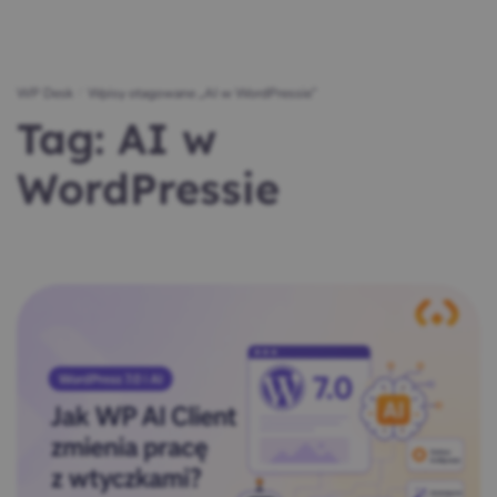
WP Desk
/
Wpisy otagowane „AI w WordPressie”
Tag:
AI w
WordPressie