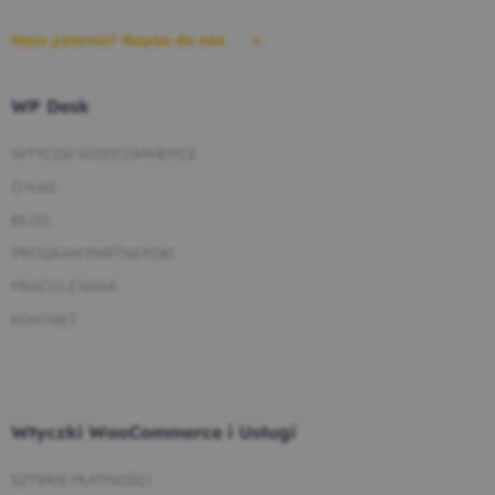
Masz pytania? Napisz do nas
WP Desk
WTYCZKI WOOCOMMERCE
O NAS
BLOG
PROGRAM PARTNERSKI
PRACUJ Z NAMI
KONTAKT
Wtyczki WooCommerce i Usługi
SZYBKIE PŁATNOŚCI