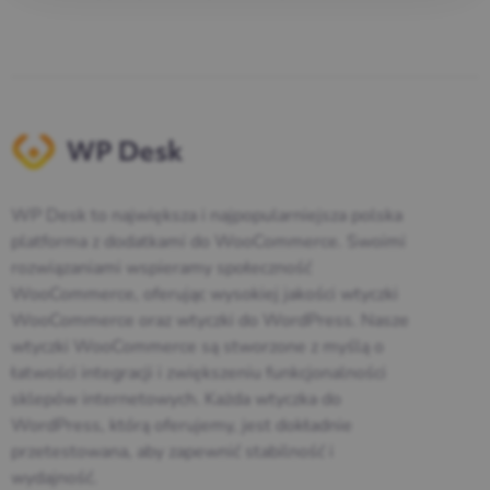
WP Desk to największa i najpopularniejsza polska
platforma z dodatkami do WooCommerce. Swoimi
rozwiązaniami wspieramy społeczność
WooCommerce, oferując wysokiej jakości wtyczki
WooCommerce oraz wtyczki do WordPress. Nasze
wtyczki WooCommerce są stworzone z myślą o
łatwości integracji i zwiększeniu funkcjonalności
sklepów internetowych. Każda wtyczka do
WordPress, którą oferujemy, jest dokładnie
przetestowana, aby zapewnić stabilność i
wydajność.