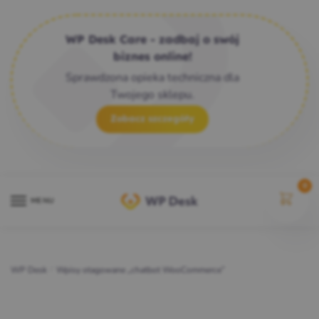
WP Desk Care - zadbaj o swój
biznes online!
Sprawdzona opieka techniczna dla
Twojego sklepu.
Zobacz szczegóły
0
MENU
WP Desk
/
Wpisy otagowane „chatbot WooCommerce”