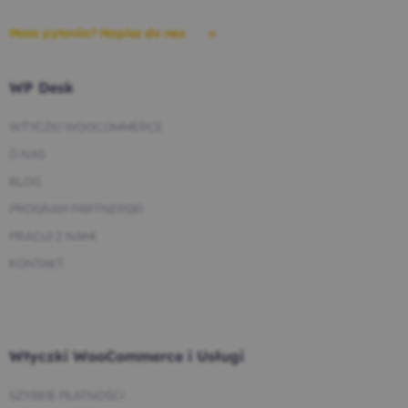
Masz pytania? Napisz do nas
WP Desk
WTYCZKI WOOCOMMERCE
O NAS
BLOG
PROGRAM PARTNERSKI
PRACUJ Z NAMI
KONTAKT
Wtyczki WooCommerce i Usługi
SZYBKIE PŁATNOŚCI