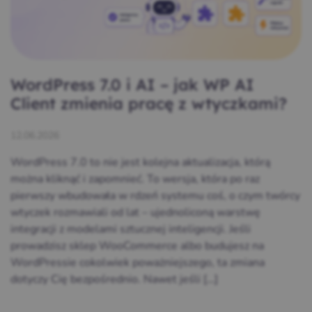
WordPress 7.0 i AI – jak WP AI
Client zmienia pracę z wtyczkami?
12.06.2026
WordPress 7.0 to nie jest kolejna aktualizacja, którą
można kliknąć i zapomnieć. To wersja, która po raz
pierwszy wbudowała w rdzeń systemu coś, o czym twórcy
wtyczek rozmawiali od lat – ujednoliconą warstwę
integracji z modelami sztucznej inteligencji. Jeśli
prowadzisz sklep WooCommerce albo budujesz na
WordPressie cokolwiek poważniejszego, ta zmiana
dotyczy Cię bezpośrednio. Nawet jeśli […]