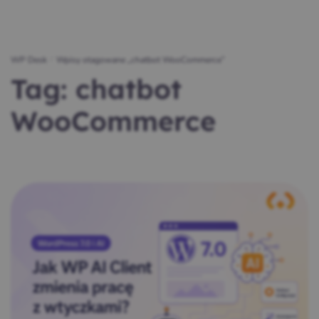
WP Desk
/
Wpisy otagowane „chatbot WooCommerce”
Tag:
chatbot
WooCommerce