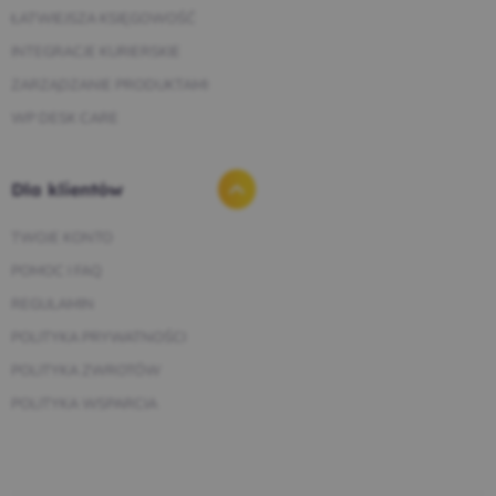
ŁATWIEJSZA KSIĘGOWOŚĆ
INTEGRACJE KURIERSKIE
ZARZĄDZANIE PRODUKTAMI
WP DESK CARE
Dla klientów
TWOJE KONTO
POMOC I FAQ
REGULAMIN
POLITYKA PRYWATNOŚCI
POLITYKA ZWROTÓW
POLITYKA WSPARCIA