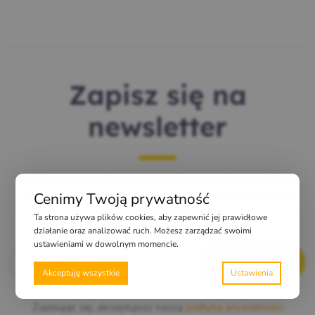
Zapisz się na
newsletter
Zapisz się na nasz Newsletter i odbieraj ekskluzywne kody
rabatowe, check-listy i porady, jak zwiększyć sprzedaż w
Cenimy Twoją prywatność
najgorętszym sezonie roku.
Ta strona używa plików cookies, aby zapewnić jej prawidłowe
działanie oraz analizować ruch. Możesz zarządzać swoimi
ustawieniami w dowolnym momencie.
E-mail
*
Akceptuję wszystkie
Zapisując się, akceptujesz naszą
politykę prywatności