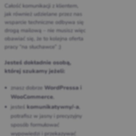
Całość komunikacji z klientem,
jak również udzielane przez nas
wsparcie techniczne odbywa się
drogą mailową – nie musisz więc
obawiać się, że to kolejna oferta
pracy “na słuchawce” ;)
Jesteś dokładnie osobą,
której szukamy jeżeli:
znasz dobrze
WordPressa i
,
WooCommerce
jesteś
,
komunikatywny/-a
potrafisz w jasny i precyzyjny
sposób formułować
wypowiedzi i przekazywać