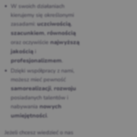
W swoich działaniach
kierujemy się określonymi
zasadami:
,
uczciwością
,
szacunkiem
równością
oraz oczywiście
najwyższą
i
jakością
.
profesjonalizmem
Dzięki współpracy z nami,
możesz mieć pewność
,
samorealizacji
rozwoju
posiadanych talentów i
nabywania
nowych
.
umiejętności
Jeżeli chcesz wiedzieć o nas