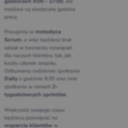
, ale
godzinach 9:00 – 17:00
możliwe są elastyczne godziny
pracy.
Pracujemy w
metodyce
, a więc będziesz brał
Scrum
udział w tworzeniu rozwiązań
dla naszych klientów, tak, jak
każdy członek zespołu.
Odbywamy codzienne spotkania
o godzinie 9:30 oraz inne
Daily
spotkania w ramach
2-
.
tygodniowych sprintów
Większość swojego czasu
będziesz poświęcać na
w
wsparcie klientów