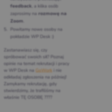
, a kilka osób
feedback
zaprosimy na
rozmowę na
.
Zoom
Powitamy nowe osoby na
pokładzie WP Desk :)
Zastanawiasz się, czy
spróbować swoich sił? Poznaj
opinie na temat rekrutacji i pracy
w WP Desk na
GoWork
i nie
odkładaj zgłoszenia na później!
Zamykamy rekrutację, gdy
stwierdzimy, że trafiliśmy na
właśnie TĘ OSOBĘ ????