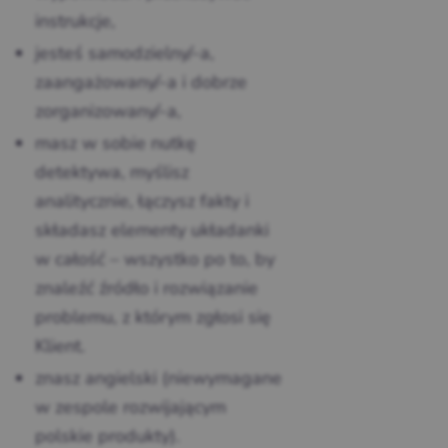
instrukcje,
jesteś samodzielny/-a,
zaangażowany/-a i dobrze
zorganizowany/-a,
masz w sobie nutkę
detektywa, myślisz
analitycznie, łączysz fakty i
składasz elementy układanki
w całość – wszystko po to, by
znaleźć źródło i rozwiązanie
problemu, z którym zgłosi się
Klient.
znasz angielski (niewymagane
w zespole rozwijającym
polskie produkty).