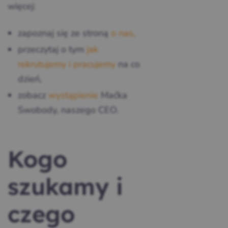
więcej:
zapoznaj się ze stroną
o nas,
przeczytaj o tym
jak
rekrutujemy i pracujemy
na co
dzień,
zobacz
wystąpienie
Maćka
Swobody, naszego CEO.
Kogo
szukamy i
czego