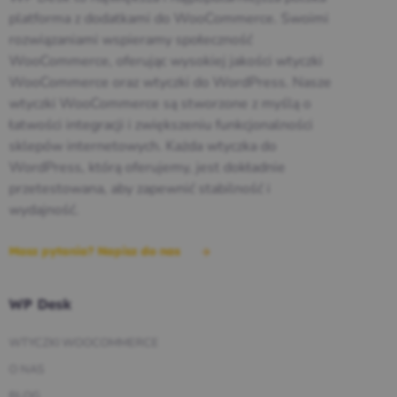
platforma z dodatkami do WooCommerce. Swoimi
rozwiązaniami wspieramy społeczność
WooCommerce, oferując wysokiej jakości wtyczki
WooCommerce oraz wtyczki do WordPress. Nasze
wtyczki WooCommerce są stworzone z myślą o
łatwości integracji i zwiększeniu funkcjonalności
sklepów internetowych. Każda wtyczka do
WordPress, którą oferujemy, jest dokładnie
przetestowana, aby zapewnić stabilność i
wydajność.
Masz pytania? Napisz do nas
WP Desk
WTYCZKI WOOCOMMERCE
O NAS
BLOG