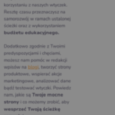
korzystaniu z naszych wtyczek.
Resztę czasu przeznaczysz na
samorozwój w ramach ustalonej
ścieżki oraz z wykorzystaniem
budżetu edukacyjnego.
Dodatkowo zgodnie z Twoimi
predyspozycjami i chęciami,
możesz nam pomóc w redakcji
wpisów na
blogi
, tworzyć strony
produktowe, wspierać akcje
marketingowe, analizować dane
bądź testować wtyczki. Powiedz
nam, jakie są
Twoje mocne
i co możemy zrobić, aby
strony
wesprzeć Twoją ścieżkę