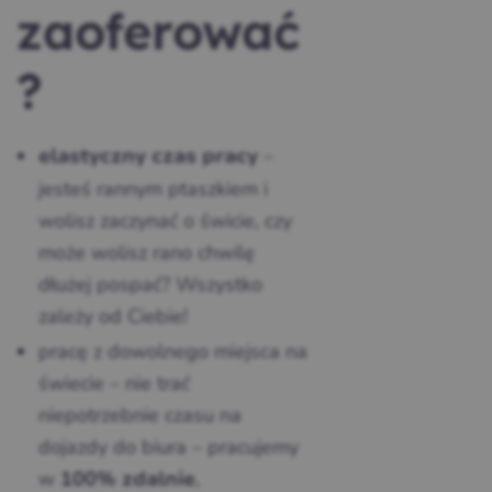
zaoferować
?
–
elastyczny czas pracy
jesteś rannym ptaszkiem i
wolisz zaczynać o świcie, czy
może wolisz rano chwilę
dłużej pospać? Wszystko
zależy od Ciebie!
pracę z dowolnego miejsca na
świecie – nie trać
niepotrzebnie czasu na
dojazdy do biura – pracujemy
w
,
100% zdalnie