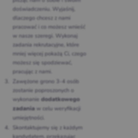
pisząc nam o sobie i swoim
doświadczeniu. Wyjaśnij,
dlaczego chcesz z nami
pracować i co możesz wnieść
w nasze szeregi. Wykonaj
zadania rekrutacyjne, które
mniej więcej pokażą Ci, czego
możesz się spodziewać,
pracując z nami.
Zawężone grono 3-4 osób
zostanie poproszonych o
wykonanie
dodatkowego
w celu weryfikacji
zadania
umiejętności.
Skontaktujemy się z każdym
kandydatem, przekazując