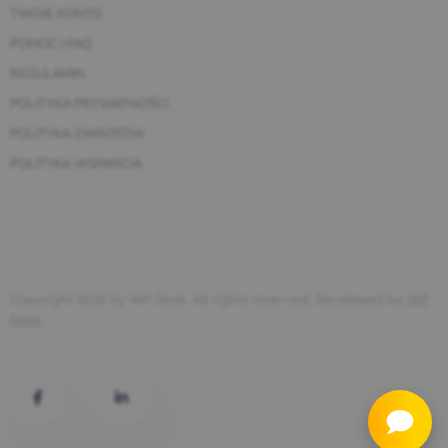
TWOJE KONTO
POMOC I FAQ
REGULAMIN
POLITYKA PRYWATNOŚCI
POLITYKA ZWROTÓW
POLITYKA WSPARCIA
Copyright 2025 by WP Desk. All rights reserved. Developed by
WP
Desk
.