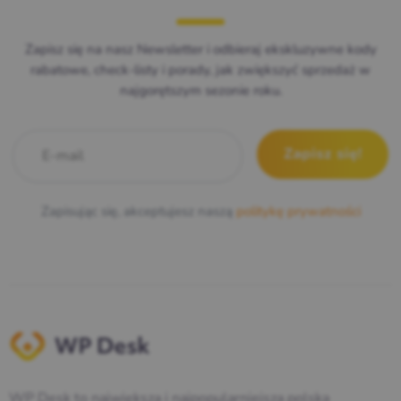
Zapisz się na nasz Newsletter i odbieraj ekskluzywne kody
rabatowe, check-listy i porady, jak zwiększyć sprzedaż w
najgorętszym sezonie roku.
E-mail
*
Zapisując się, akceptujesz naszą
politykę prywatności
WP Desk to największa i najpopularniejsza polska