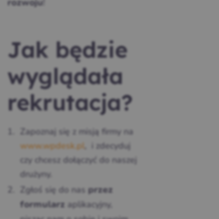
!
rozwoju
Jak będzie
wyglądała
rekrutacja?
Zapoznaj się z misją firmy na
www.wpdesk.pl
, i zdecyduj
czy chcesz dołączyć do naszej
drużyny.
Zgłoś się do nas
przez
aplikacyjny,
formularz