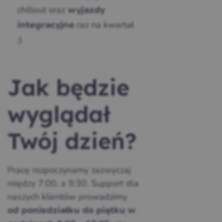
chillout oraz
wyjazdy
raz na kwartał
integracyjne
;)
Jak będzie
wyglądał
Twój dzień?
Pracę rozpoczynamy zazwyczaj
między 7:00, a 9:30. Support dla
naszych klientów prowadzimy
od poniedziałku do piątku w