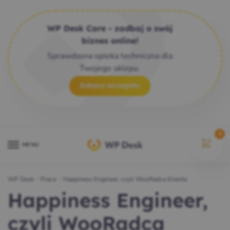
WP Desk Care - zadbaj o swój
biznes online!
Sprawdzona opieka techniczna dla
Twojego sklepu.
Zobacz szczegóły
0
MENU
WP Desk
/
Praca
/
Happiness Engineer, czyli WooRadca Klienta
Happiness Engineer,
czyli WooRadca