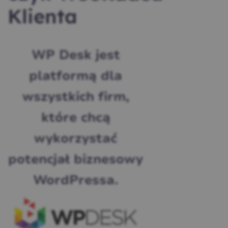
Klienta
WP Desk jest
platformą dla
wszystkich firm,
które chcą
wykorzystać
potencjał biznesowy
WordPressa.