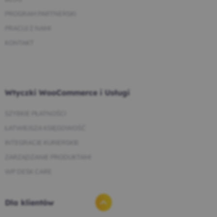
PROGRAM PARTNERSKI
PRACUJ Z NAMI
KONTAKT
Wtyczki WooCommerce i Usługi
SZYBKIE PŁATNOŚCI
ŁATWIEJSZA KSIĘGOWOŚĆ
INTEGRACJE KURIERSKIE
ZARZĄDZANIE PRODUKTAMI
WP DESK CARE
Dla klientów