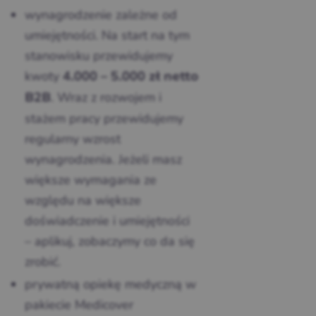
wynagrodzenie zależne od
umiejętności. Na start na tym
stanowisku przewidujemy
kwoty
4.000 – 5.000 zł netto
. Wraz z rozwojem i
B2B
stażem pracy przewidujemy
regularny wzrost
wynagrodzenia. Jeżeli masz
większe wymagania ze
względu na większe
doświadczenie i umiejętności
– aplikuj, zobaczymy co da się
zrobić.
prywatną opiekę medyczną w
pakiecie Medicover