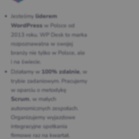
Jesteśmy
liderem
w Polsce od
WordPress
2013 roku. WP Desk to marka
rozpoznawalna w swojej
branży nie tylko w Polsce, ale
i na świecie.
Działamy w
, w
100% zdalnie
trybie zadaniowym. Pracujemy
w oparciu o metodykę
, w małych
Scrum
autonomicznych zespołach.
Organizujemy wyjazdowe
integracyjne spotkania
firmowe raz na kwartał.