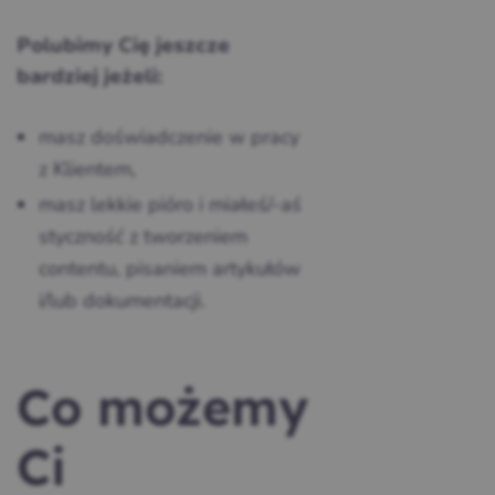
Polubimy Cię jeszcze
bardziej jeżeli:
masz doświadczenie w pracy
z Klientem,
masz lekkie pióro i miałeś/-aś
styczność z tworzeniem
contentu, pisaniem artykułów
i/lub dokumentacji.
Co możemy
Ci