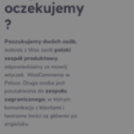
oczekujemy
?
Poszukujemy dwóch osób.
Jeden/a z Was zasili
polski
,
zespół produktowy
odpowiedzialny za rozwój
wtyczek WooCommerce w
Polsce. Druga osoba jest
poszukiwana do
zespołu
, w którym
zagranicznego
komunikacja z klientami i
tworzone treści są głównie po
angielsku.