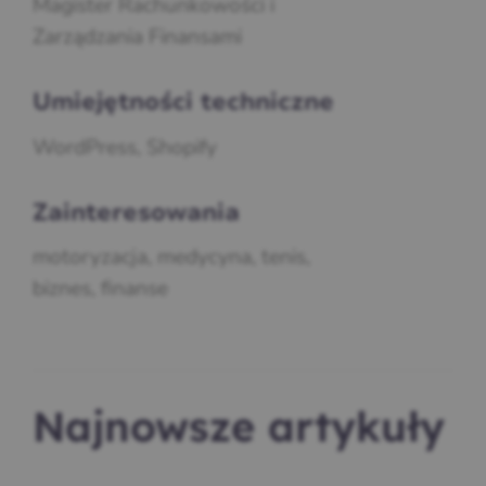
Magister Rachunkowości i
Zarządzania Finansami
Umiejętności techniczne
WordPress, Shopify
Zainteresowania
motoryzacja, medycyna, tenis,
biznes, finanse
Najnowsze artykuły