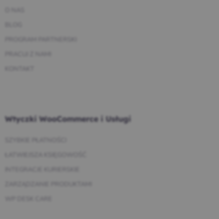
O NAS
BLOG
PROGRAM PARTNERSKI
PRACUJ Z NAMI
KONTAKT
Wtyczki WooCommerce i Usługi
SZYBKIE PŁATNOŚCI
ŁATWIEJSZA KSIĘGOWOŚĆ
INTEGRACJE KURIERSKIE
ZARZĄDZANIE PRODUKTAMI
WP DESK CARE