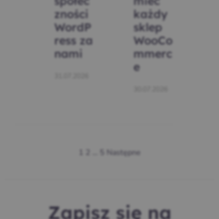
społec
mieć
zności
każdy
WordP
sklep
ress za
WooCo
nami
mmerc
e
31.07.2026
30.07.2026
1
2
…
5
Następne
Zapisz się na