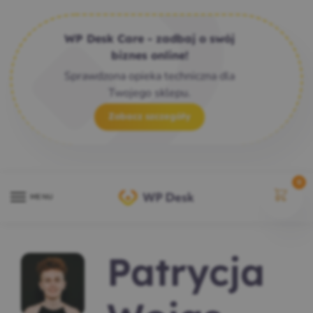
WP Desk Care - zadbaj o swój
biznes online!
Sprawdzona opieka techniczna dla
Twojego sklepu.
Zobacz szczegóły
0
MENU
Patrycja