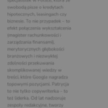
specjalistek w Polsce, która ze
swobodą pisze o kredytach
hipotecznych, leasingach czy
biznesie. To nie przypadek – to
efekt połączenia wykształcenia
(magister rachunkowości i
zarządzania finansami),
merytorycznych głębokości
branżowych i niezwykłej
zdolności przekuwania
skomplikowanej wiedzy w
treści, które Google nagradza
topowymi pozycjami. Patrycja
to nie tylko copywriterka – to
też liderka. Od lat nadzoruje
zespoły redakcyjne, tworzy