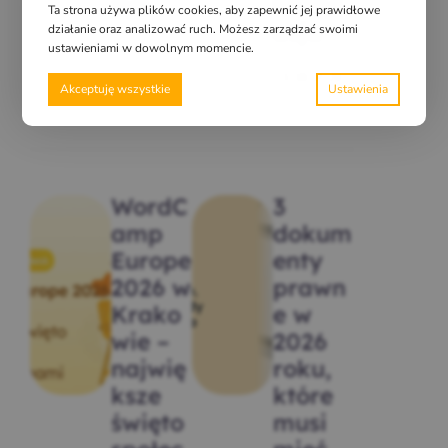
zyć
kalkul
Ta strona używa plików cookies, aby zapewnić jej prawidłowe
działanie oraz analizować ruch. Możesz zarządzać swoimi
acja
ustawieniami w dowolnym momencie.
05.08.2026
03.08.2026
Akceptuję wszystkie
WordC
3
amp
dokum
Europe
enty
2026 w
prawn
Krako
e w
wie –
2026
najwię
roku,
ksze
które
święto
musi