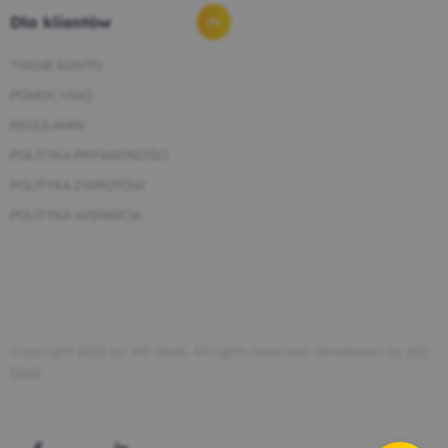
Dla klientów
TWOJE KONTO
POMOC I FAQ
REGULAMIN
POLITYKA PRYWATNOŚCI
POLITYKA ZWROTÓW
POLITYKA WSPARCIA
Copyright 2025 by WP Desk. All rights reserved. Developed by
WP
Desk
.