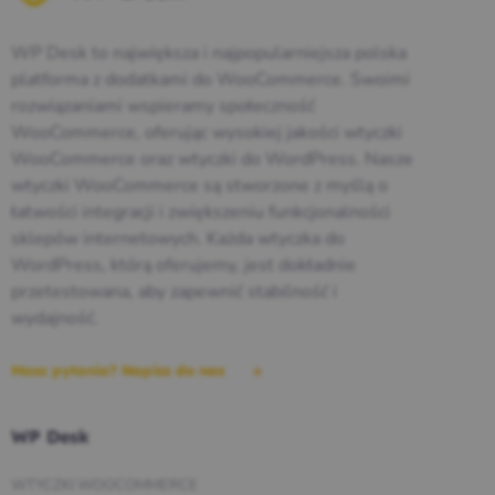
WP Desk to największa i najpopularniejsza polska
platforma z dodatkami do WooCommerce. Swoimi
rozwiązaniami wspieramy społeczność
WooCommerce, oferując wysokiej jakości wtyczki
WooCommerce oraz wtyczki do WordPress. Nasze
wtyczki WooCommerce są stworzone z myślą o
łatwości integracji i zwiększeniu funkcjonalności
sklepów internetowych. Każda wtyczka do
WordPress, którą oferujemy, jest dokładnie
przetestowana, aby zapewnić stabilność i
wydajność.
Masz pytania? Napisz do nas
WP Desk
WTYCZKI WOOCOMMERCE