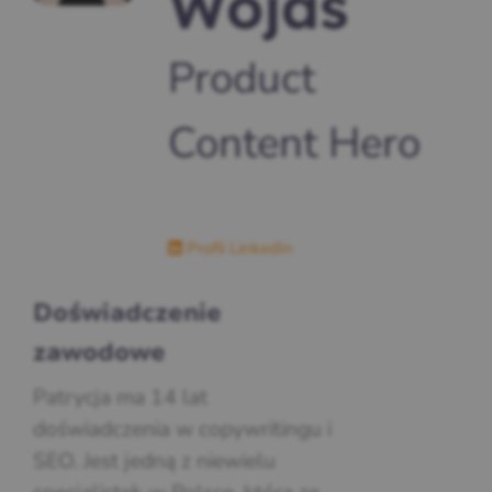
Wojas
Product
Content Hero
Profil LinkedIn
Doświadczenie
zawodowe
Patrycja ma 14 lat
doświadczenia w copywritingu i
SEO. Jest jedną z niewielu