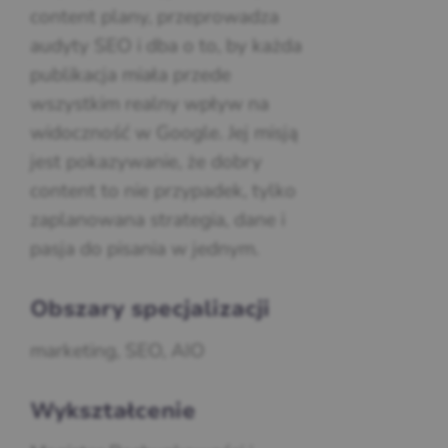
content plany, przeprowadza
audyty SEO i dba o to, by każda
publikacja miała przede
wszystkim realny wpływ na
widoczność w Google. Jej misją
jest pokazywanie, że dobry
content to nie przypadek, tylko
zaplanowana strategia, dane i
pasja do pisania w jednym.
Obszary specjalizacji
marketing, SEO, AIO
Wykształcenie