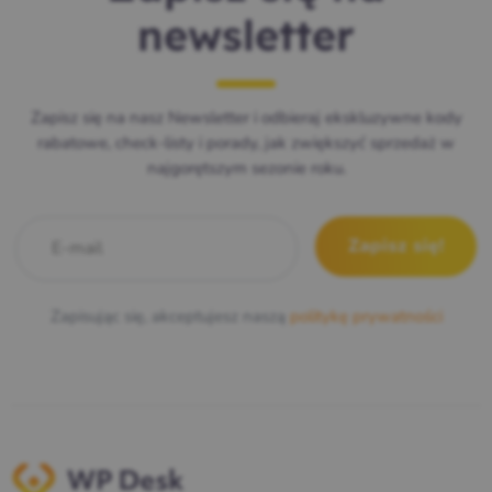
newsletter
Zapisz się na nasz Newsletter i odbieraj ekskluzywne kody
rabatowe, check-listy i porady, jak zwiększyć sprzedaż w
najgorętszym sezonie roku.
E-mail
*
Zapisując się, akceptujesz naszą
politykę prywatności