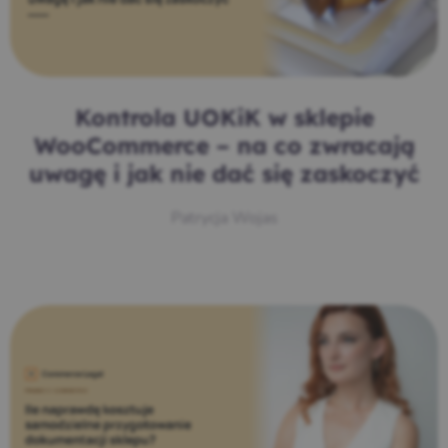
Kontrola UOKiK w sklepie
WooCommerce – na co zwracają
uwagę i jak nie dać się zaskoczyć
Patrycja Wojas