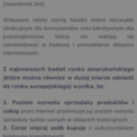
[/unordered_list]
Wskazane zalety czynią handel online niezwykle
atrakcyjnym dla konsumentów oraz lukratywnym dla
przedsiębiorców, którzy nie wahają się
zainwestować w budowę i prowadzenie sklepów
internetowych.
Z najnowszych badań rynku amerykańskiego
(które można również w dużej mierze odnieść
do rynku europejskiego) wynika, że:
1. Poziom wzrostu sprzedaży produktów i
przez internet przekroczył już poziom wzrostu
usług
sprzedaży tychże samych w sklepach tradycyjnych.
z wykorzystaniem
2. Coraz więcej osób kupuje
telefonów komórkowych: