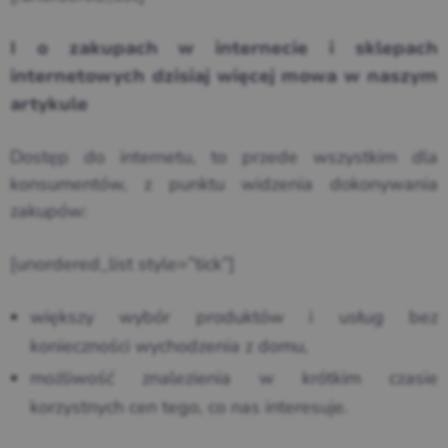
I o zakupach w internecie i sklepach
internetowych dzisiaj więcej mowa w naszym
artykule
Dostęp do internetu, to przede wszystkim dla
konsumentów, z punktu widzenia dokonywania
zakupów:
[unordered_list style=”tick”]
większy wybór produktów i usług bez
konieczności wychodzenia z domu,
możliwość znalezienia w krótkim czasie
korzystnych cen tego, co nas interesuje.