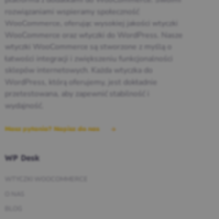
platforma z dodatkami do WooCommerce. Swoimi
rozwiązaniami wspieramy społeczność
WooCommerce, oferując wysokiej jakości wtyczki
WooCommerce oraz wtyczki do WordPress. Nasze
wtyczki WooCommerce są stworzone z myślą o
łatwości integracji i zwiększeniu funkcjonalności
sklepów internetowych. Każda wtyczka do
WordPress, którą oferujemy, jest dokładnie
przetestowana, aby zapewnić stabilność i
wydajność.
Masz pytania? Napisz do nas
WP Desk
WTYCZKI WOOCOMMERCE
O NAS
BLOG