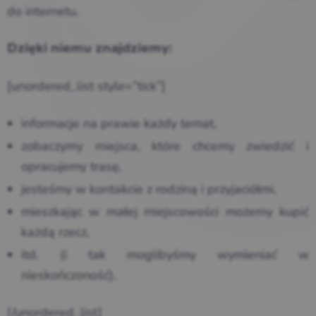
do internetu.
Dzięki niemu znajdziemy:
[unordered_list style=”tick”]
informacje na prawie każdy temat,
zobaczymy miejsca, które chcemy zwiedzić i
opracujemy trasę,
jesteśmy w kontakcie z rodziną i przyjaciółmi,
mieszkając w małej miejscowości możemy kupić
każdą rzecz,
itd. (i tak moglibyśmy wymieniać w
nieskończoność).
[/unordered_list]