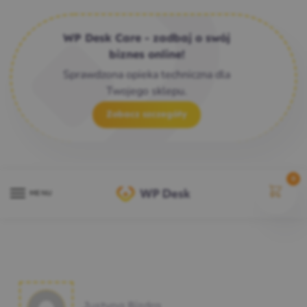
WP Desk Care - zadbaj o swój
biznes online!
Sprawdzona opieka techniczna dla
Twojego sklepu.
Zobacz szczegóły
0
MENU
Justyna Bizdra