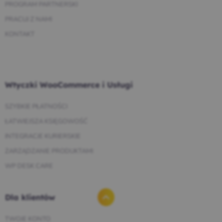
PROGRAM PARTNERSKI
PRACUJ Z NAMI
KONTAKT
Wtyczki WooCommerce i Usługi
SZYBKIE PŁATNOŚCI
ŁATWIEJSZA KSIĘGOWOŚĆ
INTEGRACJE KURIERSKIE
ZARZĄDZANIE PRODUKTAMI
WP DESK CARE
Dla klientów
TWOJE KONTO