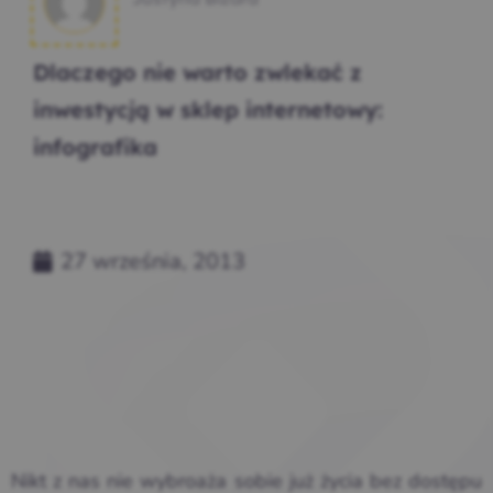
Dlaczego nie warto zwlekać z
inwestycją w sklep internetowy:
infografika
27 września, 2013
Nikt z nas nie wybroaża sobie już życia bez dostępu