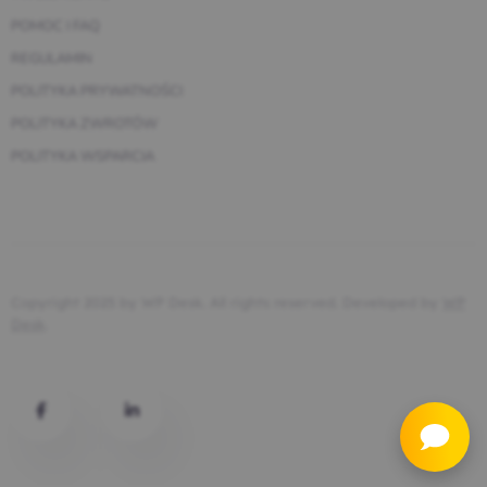
POMOC I FAQ
REGULAMIN
POLITYKA PRYWATNOŚCI
POLITYKA ZWROTÓW
POLITYKA WSPARCIA
Copyright 2025 by WP Desk. All rights reserved. Developed by
WP
Desk
.