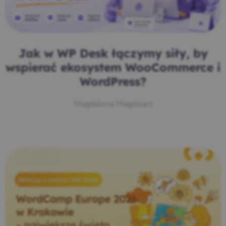
Jak w WP Desk łączymy siły, by
wspierać ekosystem WooCommerce i
WordPress?
Magdalena Magdziarz