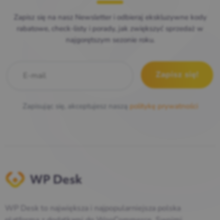
Zapisz się na nasz Newsletter i odbieraj ekskluzywne kody
rabatowe, check-listy i porady, jak zwiększyć sprzedaż w
najgorętszym sezonie roku.
E-mail
*
Zapisując się, akceptujesz naszą
politykę prywatności
WP Desk to największa i najpopularniejsza polska