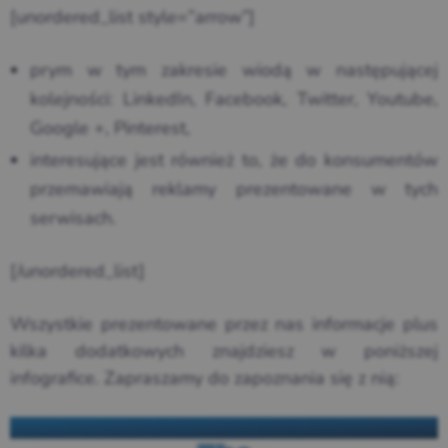
[unordered_list style=”arrow”]
prym w tym zakresie wiodą w następującej
kolejności: LinkedIn, Facebook, Twitter, Youtube,
Google +, Pinterest,
interesujące jest również to, że do konsumentów
przemawiają reklamy prezentowane w tych
serwisach.
[/unordered_list]
Wszystkie prezentowane przez nas informacje plus
kilka dodatkowych znajdziesz w poniższej
infografice. Zapraszamy do zapoznania się z nią: