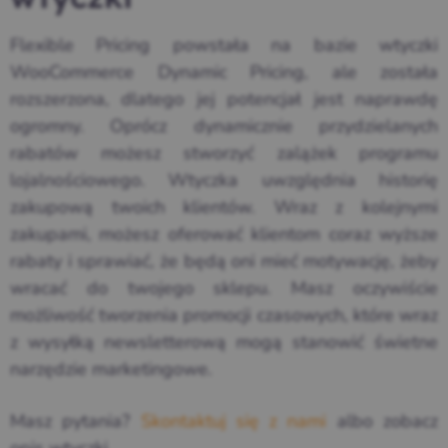
Flexible Pricing powstała na bazie wtyczki
WooCommerce Dynamic Pricing, ale została
rozszerzona, dlatego jej potencjał jest naprawdę
ogromny. Oprócz dynamicznie przydzielanych
rabatów możesz stworzyć zalążek programu
lojalnościowego. Wtyczka uwzględnia historię
zakupową twoich klientów. Wraz z kolejnymi
zakupami, możesz oferować klientom coraz wyższe
rabaty i sprawiać, że będą oni mieć motywację, żeby
wracać do twojego sklepu. Masz oczywiście
możliwość tworzenia promocji czasowych, które wraz
z wysyłką newsletterową mogą stanowić świetne
narzędzie marketingowe.
Masz pytania?
Skontaktuj się z nami
albo zobacz