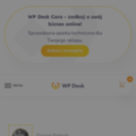
WP Desk Care - zadbaj o swój
biznes online!
Sprawdzona opieka techniczna dla
Twojego sklepu.
Zobacz szczegóły
0
MENU
Daniel Pietrak