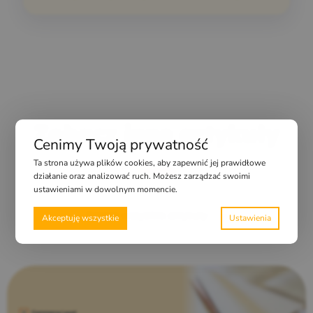
Zobacz inne artykuły
Cenimy Twoją prywatność
Ta strona używa plików cookies, aby zapewnić jej prawidłowe
działanie oraz analizować ruch. Możesz zarządzać swoimi
ustawieniami w dowolnym momencie.
Zobacz wszystkie artykuły
Akceptuję wszystkie