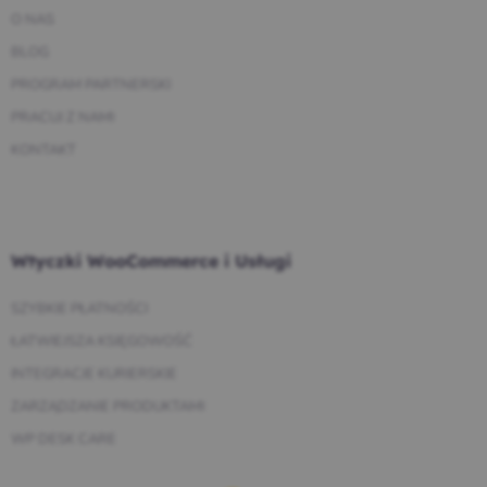
O NAS
BLOG
PROGRAM PARTNERSKI
PRACUJ Z NAMI
KONTAKT
Wtyczki WooCommerce i Usługi
SZYBKIE PŁATNOŚCI
ŁATWIEJSZA KSIĘGOWOŚĆ
INTEGRACJE KURIERSKIE
ZARZĄDZANIE PRODUKTAMI
WP DESK CARE