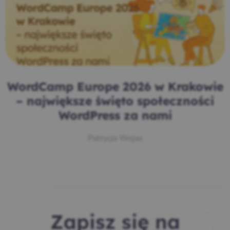
WordCamp Europe 2026 w Krakowie
– największe święto społeczności
WordPress za nami
Patrycja Wojas
Zapisz się na