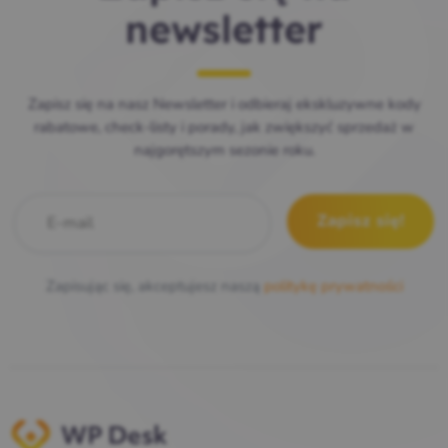
newsletter
Zapisz się na nasz Newsletter i odbieraj ekskluzywne kody
rabatowe, check-listy i porady, jak zwiększyć sprzedaż w
najgorętszym sezonie roku.
E-mail
*
Zapisując się, akceptujesz naszą
politykę prywatności