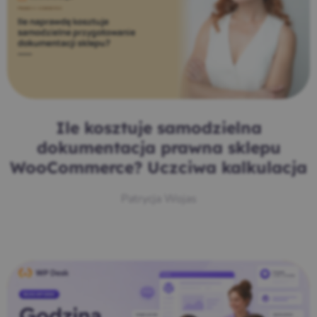
Ile kosztuje samodzielna
dokumentacja prawna sklepu
WooCommerce? Uczciwa kalkulacja
Patrycja Wojas