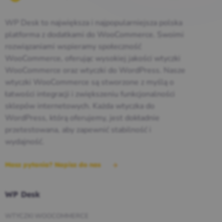
WP Desk to największa i najpopularniejsza polska
platforma z dodatkami do WooCommerce. Swoimi
rozwiązaniami wspieramy społeczność
WooCommerce, oferując wysokiej jakości wtyczki
WooCommerce oraz wtyczki do WordPress. Nasze
wtyczki WooCommerce są stworzone z myślą o
łatwości integracji i zwiększeniu funkcjonalności
sklepów internetowych. Każda wtyczka do
WordPress, którą oferujemy, jest dokładnie
przetestowana, aby zapewnić stabilność i
wydajność.
Masz pytania? Napisz do nas
WP Desk
WTYCZKI WOOCOMMERCE