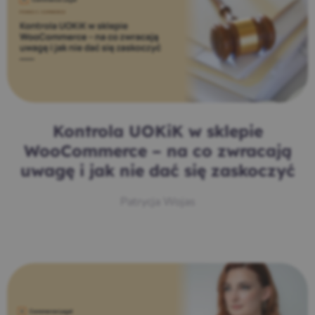
Kontrola UOKiK w sklepie
WooCommerce – na co zwracają
uwagę i jak nie dać się zaskoczyć
Patrycja Wojas