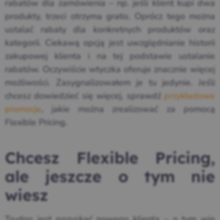
rabatów dla zamówienia – np. jeśli klient kupi dwa
produkty, trzeci otrzyma gratis. Oprócz tego można
ustalać rabaty dla konkretnych produktów oraz
kategorii. Ciekawą opcją jest uwzględnianie historii
zakupowej klienta i na tej podstawie ustalanie
rabatów. Oczywiście wtyczka oferuje znacznie więcej
możliwości. Zasygnalizowałem je tu jedynie. Jeśli
chcesz dowiedzieć się więcej, sprawdź
przykładowe
promocje
, jakie można zrealizować za pomocą
Flexible Pricing.
Chcesz Flexible Pricing,
ale jeszcze o tym nie
wiesz
Trudno jest pozyskać nowego klienta – o tym wie