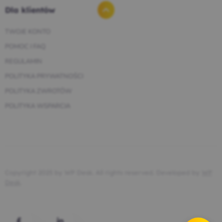
Dla klientów
TWOJE KONTO
POMOC I FAQ
REGULAMIN
POLITYKA PRYWATNOŚCI
POLITYKA ZWROTÓW
POLITYKA WSPARCIA
Copyright 2025 by WP Desk. All rights reserved. Developed by
WP
Desk
.