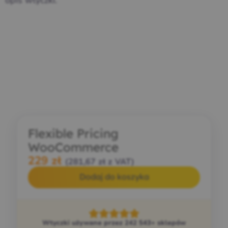
opis wtyczki.
Przejdź do wtyczki Flexible Pricing
Flexible Pricing
WooCommerce
229
zł
(
281,67
zł
z VAT)
Dodaj do koszyka
Wtyczki używane przez 242 543+ sklepów