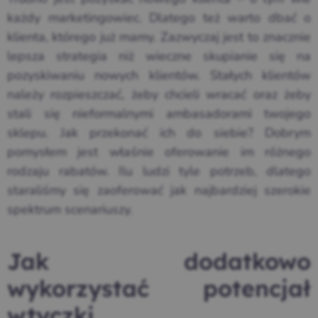
każdy marketingowiec. Dlatego też warto dbać o
klienta, którego już mamy. Zazwyczaj jest to znacznie
lepsza strategia niż wieczne skupianie się na
pozyskiwaniu nowych klientów. Stałych klientów
należy rozpieszczać, żeby chcieli wracać oraz żeby
stali się nieformalnymi ambasadorami twojego
sklepu. Jak przekonać ich do siebie? Dobrym
pomysłem jest właśnie oferowanie im różnego
rodzaju rabatów. Ilu ludzi tyle potrzeb, dlatego
staraliśmy się zaoferować jak najbardziej szerokie
spektrum scenariuszy.
Jak dodatkowo
wykorzystać potencjał
wtyczki