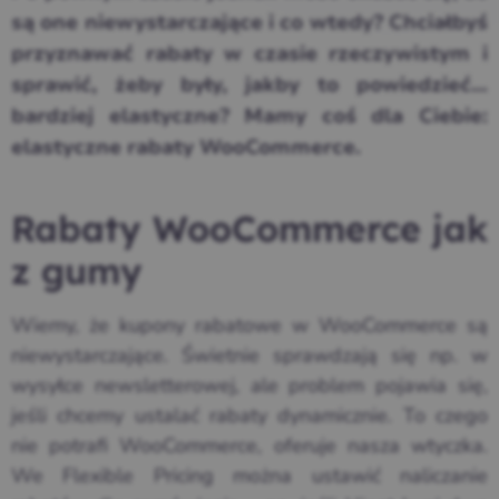
są one niewystarczające i co wtedy? Chciałbyś
przyznawać rabaty w czasie rzeczywistym i
sprawić, żeby były, jakby to powiedzieć…
bardziej elastyczne? Mamy coś dla Ciebie:
elastyczne rabaty WooCommerce.
Rabaty WooCommerce jak
z gumy
Wiemy, że kupony rabatowe w WooCommerce są
niewystarczające. Świetnie sprawdzają się np. w
wysyłce newsletterowej, ale problem pojawia się,
jeśli chcemy ustalać rabaty dynamicznie. To czego
nie potrafi WooCommerce, oferuje nasza wtyczka.
We Flexible Pricing można ustawić naliczanie