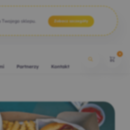
a Twojego sklepu.
Zobacz szczegóły
0
mi
Partnerzy
Kontakt