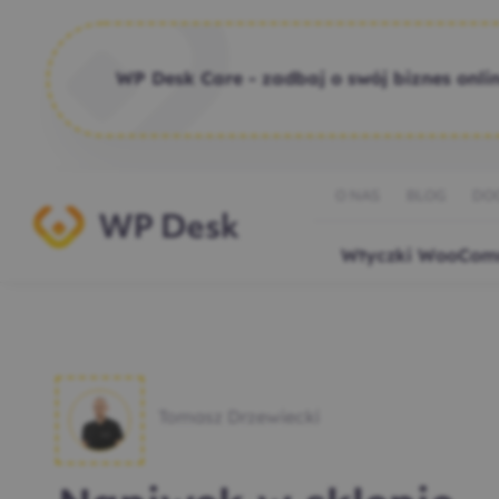
WP Desk Care - zadbaj o swój biznes onlin
O NAS
BLOG
DO
Wtyczki WooCom
Tomasz Drzewiecki