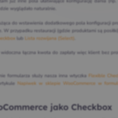
am już inne pola ułatwiające konfigurację dania (np. 
ędzie wyglądało naturalnie.
użąca do wstawienia dodatkowego pola konfiguracji pr
W przypadku restauracji (gdzie produktami są posiłki
eckbox
lub
Lista rozwijana (Select)
.
m widoczna łączna kwota do zapłaty więc klient bez pr
ie formularza służy nasza inna wtyczka
Flexible Chec
artykule
Napiwek w sklepie WooCommerce w formul
oCommerce jako Checkbox