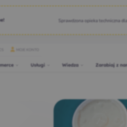
Sprawdzona opieka techniczna dl
e!
CS
MOJE KONTO
merce
Usługi
Wiedza
Zarabiaj z na