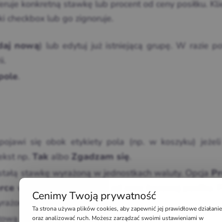
eferuje konkretną stawkę lub procent od ceny posiłku. Kli
i checkbox lub go zignoruje.
) lub edytuj już istniejącą grupę. W razie p
daj nową
i.
.
pole
pojawi się obok etykiety pola (np. w koszyku) jeżeli
ekst np.
albo
.
Tak
Zgadzam się
stałą stawkę wyrażoną w jednostkach waluty. Opcja
Pr
wyrażony jako procent od ceny bazowej posiłku. P
rce
Cenimy Twoją prywatność
yrażoną w walucie.
Ta strona używa plików cookies, aby zapewnić jej prawidłowe działanie
ntową napiwku.
oraz analizować ruch. Możesz zarządzać swoimi ustawieniami w