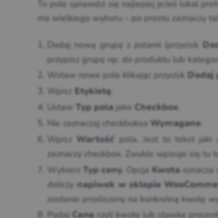
To pole sprawdzi się najlepiej jeżeli lokal pr
ma wielkiego wyboru – po prostu zaznaczy tak
Dodaj nową grupę z polami (przycisk
Do
przypisz grupę np. do produktu lub kategori
Wstaw nowe pole klikając przycisk
Dodaj 
Wpisz
.
Etykietę
Ustaw
jako
.
Typ pola
Checkbox
Nie zaznaczaj checkboksa
.
Wymagane
Wpisz
pola. Jest to tekst jaki 
Wartość
zaznaczy checkbox. Zwykle wpisuje się tu t
Wybierz
. Opcja
oznacza 
Typ ceny
Kwota
doliczy
napiwek w sklepie WooComme
zostanie przeliczony na konkretną kwotę w
Podaj
czyli kwotę lub stawkę proce
Cenę