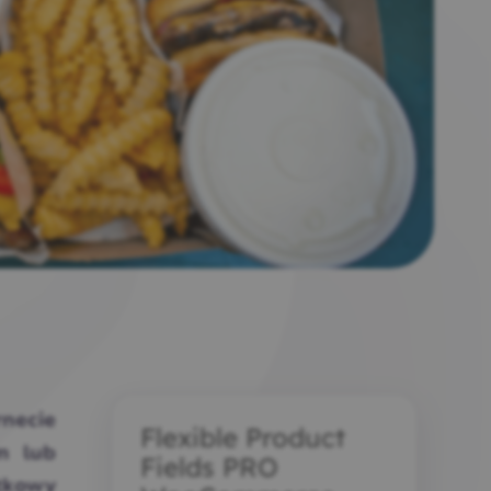
rnecie
Flexible Product
m lub
Fields PRO
atkowy