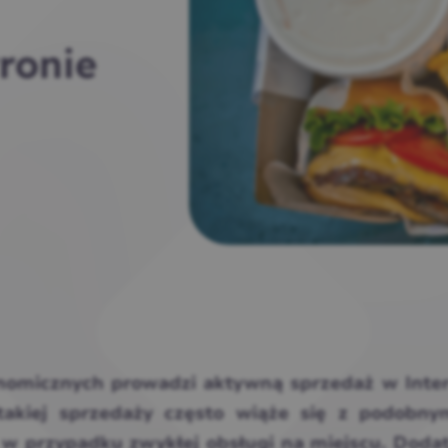
ronie
tronomicznych prowadzi aktywną sprzedaż w Inte
takiej sprzedaży często wiąże się z podobny
 w przypadku zwykłej obsługi na miejscu. Dod