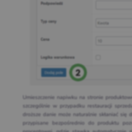
Umieszczenie napiwku na stronie produktowe
szczególnie w przypadku restauracji sprzed
droższe danie może naturalnie skłaniać się 
przypisane bezpośrednio do produktu pozw
procentowej, gdzie stawka automatycznie s