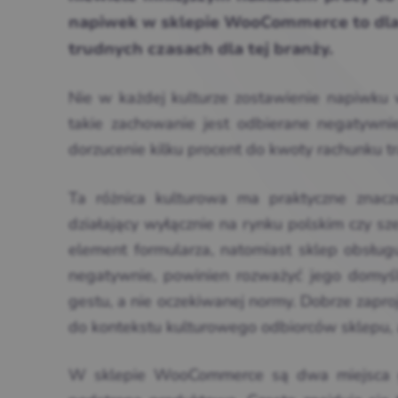
napiwek w sklepie WooCommerce to dla
trudnych czasach dla tej branży.
Nie w każdej kulturze zostawienie napiwku w
takie zachowanie jest odbierane negatywnie
dorzucenie kilku procent do kwoty rachunku tra
Ta różnica kulturowa ma
praktyczne znac
działający wyłącznie na rynku polskim czy s
element formularza, natomiast sklep obsług
negatywnie, powinien
rozważyć jego
domyś
gestu, a nie
oczekiwanej normy.
Dobrze
zapro
do
kontekstu kulturowego
odbiorców sklepu,
W sklepie WooCommerce są dwa miejsca g