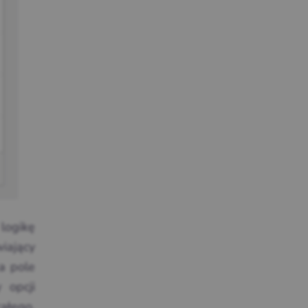
logikę
iający
a pole
 opcji
ałego,