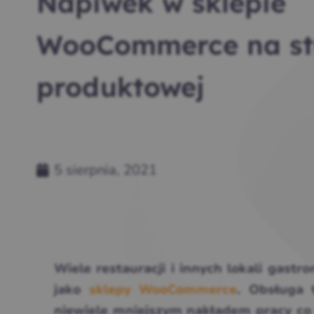
Napiwek w sklepie
WooCommerce na st
produktowej
5 sierpnia, 2021
Wiele restauracji i innych lokali gas
jako
sklepy WooCommerce
. Obsługa 
niewiele mniejszym nakładem pracy co