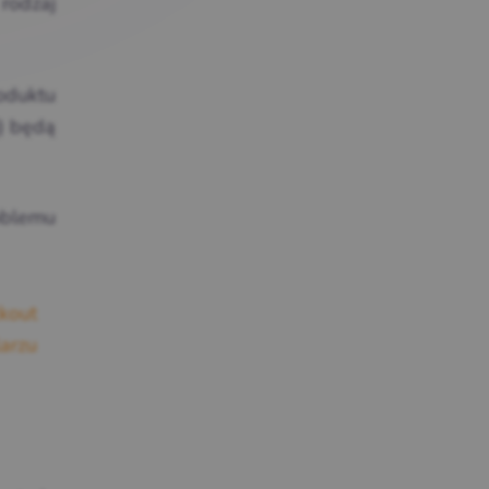
rodzaj
oduktu
) będą
oblemu
kout
arzu