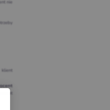
ent nie
otrzeby
 klient
ocent
rocent