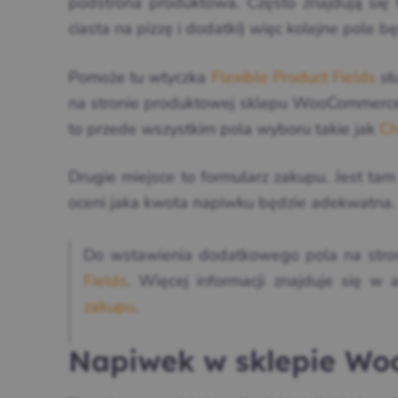
podstrona produktowa. Często znajdują się t
ciasta na pizzę i dodatki) więc kolejne pole b
Pomoże tu wtyczka
Flexible Product Fields
sł
na stronie produktowej sklepu WooCommerce. 
to przede wszystkim pola wyboru takie jak
Ch
Drugie miejsce to formularz zakupu. Jest ta
oceni jaka kwota napiwku będzie adekwatna.
Do wstawienia dodatkowego pola na stron
Fields
. Więcej informacji znajduje się w 
zakupu
.
Napiwek w sklepie Wo