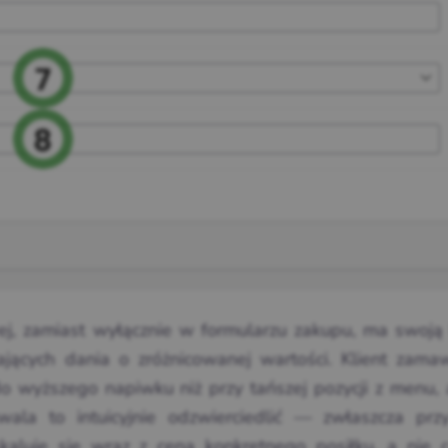
j, zamiast wyłącznie w formularzu zakupu, ma swoją 
ających dania o zróżnicowanej wartości. Klient zamaw
do wyższego napiwku niż przy tańszej pozycji z menu, 
ala to intuicyjnie odzwierciedlić — zwłaszcza przy
kaluje się wraz z ceną konkretnego posiłku, a nie c