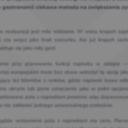
 gastronomii ciekawa metoda na zwiększenie z
 restauracji jest mile widziane. W wielu krajach azja
 czy wręcz jako brak szacunku. Ale już krajach zach
ktuje się jako miły gest.
zenie przy planowaniu funkcji napiwku w sklepie —
zerzej europejskim może bez obaw wdrożyć tę opcję jak
ujący
też klientów
z rynków,
gdzie napiwek
bywa odb
lne ukrycie
lub jasne
oznaczenie jako w
pełni
opcjon
jektowane pole z
napiwkiem powinno
więc dopasowy
 a
nie zakładać
jednego uniwersalnego
podejścia.
dzie wstawienie pola z napiwkiem ma sens. Pierw