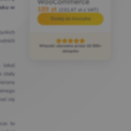
WooCommerce
ysku w
189
zł
(
232,47
zł
z VAT)
Dodaj do koszyka
tyckich
odnich
Wtyczki używane przez 10 000+
sklepów
 lokal
o stały
ierany
alnego
wać
się
sze to