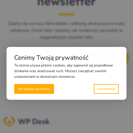
newsletter
Zapisz się na nasz Newsletter i odbieraj ekskluzywne kody
rabatowe, check-listy i porady, jak zwiększyć sprzedaż w
najgorętszym sezonie roku.
E-mail
*
Cenimy Twoją prywatność
Ta strona używa plików cookies, aby zapewnić jej prawidłowe
działanie oraz analizować ruch. Możesz zarządzać swoimi
Zapisując się, akceptujesz naszą
politykę prywatności
ustawieniami w dowolnym momencie.
Akceptuję wszystkie