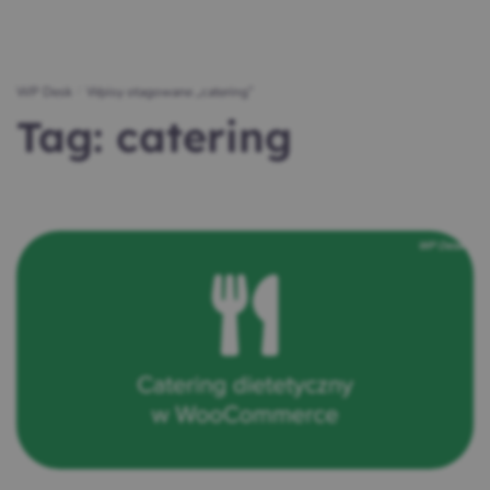
WP Desk
/
Wpisy otagowane „catering”
Tag:
catering