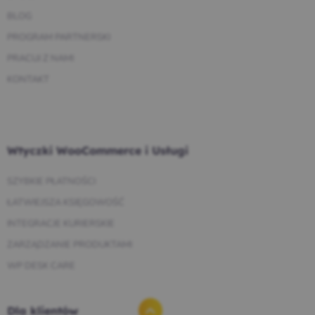
BLOG
PROGRAM PARTNERSKI
PRACUJ Z NAMI
KONTAKT
Wtyczki WooCommerce i Usługi
SZYBKIE PŁATNOŚCI
ŁATWIEJSZA KSIĘGOWOŚĆ
INTEGRACJE KURIERSKIE
ZARZĄDZANIE PRODUKTAMI
WP DESK CARE
Dla klientów