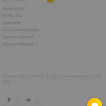
TWOJE KONTO
POMOC I FAQ
REGULAMIN
POLITYKA PRYWATNOŚCI
POLITYKA ZWROTÓW
POLITYKA WSPARCIA
Copyright 2025 by WP Desk. All rights reserved. Developed by
WP
Desk
.