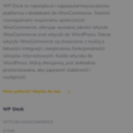
WP Desk to największa i najpopularniejsza polska
platforma z dodatkami do WooCommerce. Swoimi
rozwiązaniami wspieramy społeczność
WooCommerce, oferując wysokiej jakości wtyczki
WooCommerce oraz wtyczki do WordPress. Nasze
wtyczki WooCommerce są stworzone z myślą o
łatwości integracji i zwiększeniu funkcjonalności
sklepów internetowych. Każda wtyczka do
WordPress, którą oferujemy, jest dokładnie
przetestowana, aby zapewnić stabilność i
wydajność.
Masz pytania? Napisz do nas
WP Desk
WTYCZKI WOOCOMMERCE
O NAS