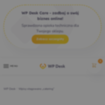
WP Desk Care - zadbaj o swój
biznes online!
Sprawdzona opieka techniczna dla
Twojego sklepu.
Zobacz szczegóły
0
MENU
WP Desk
/
Wpisy otagowane „catering”