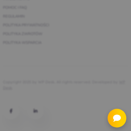
POMOC I FAQ
REGULAMIN
POLITYKA PRYWATNOŚCI
POLITYKA ZWROTÓW
POLITYKA WSPARCIA
Copyright 2025 by WP Desk. All rights reserved. Developed by
WP
Desk
.