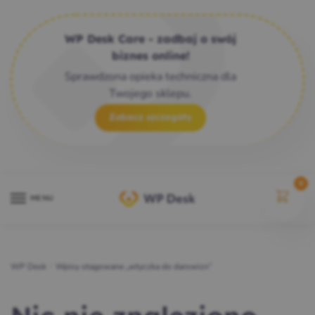
WP Desk Care - zadbaj o swój
biznes online!
Sprawdzona opieka techniczna dla
Twojego sklepu.
Zobacz szczegóły
0
MENU
WP Desk
/
Wpisy otagowane „wtyczka do darowizn”