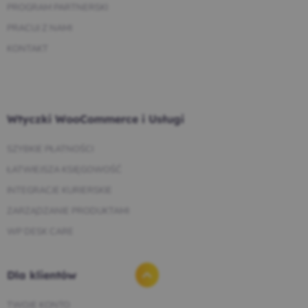
PROGRAM PARTNERSKI
PRACUJ Z NAMI
KONTAKT
Wtyczki WooCommerce i Usługi
SZYBKIE PŁATNOŚCI
ŁATWIEJSZA KSIĘGOWOŚĆ
INTEGRACJE KURIERSKIE
ZARZĄDZANIE PRODUKTAMI
WP DESK CARE
Dla klientów
TWOJE KONTO