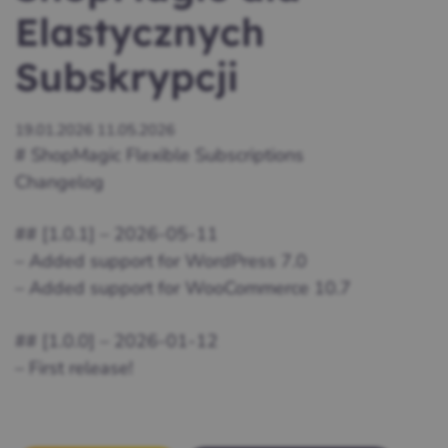
Elastycznych
Subskrypcji
19.01.2026
11.05.2026
# ShopMagic Flexible Subscriptions
Changelog
## [1.0.1] – 2026-05-11
– Added support for WordPress 7.0
– Added support for WooCommerce 10.7
## [1.0.0] – 2026-01-12
– First release!