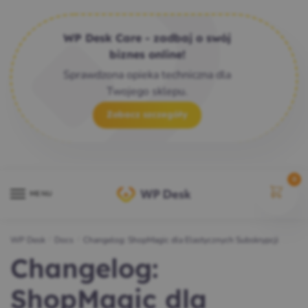
WP Desk Care - zadbaj o swój
biznes online!
Sprawdzona opieka techniczna dla
Twojego sklepu.
Zobacz szczegóły
0
MENU
WP Desk
/
Docs
/
Changelog: ShopMagic dla Elastycznych Subskrypcji
Changelog:
ShopMagic dla