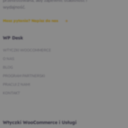
przetestowana, aby zapewnić stabilność i
wydajność.
Masz pytania? Napisz do nas
WP Desk
WTYCZKI WOOCOMMERCE
O NAS
BLOG
PROGRAM PARTNERSKI
PRACUJ Z NAMI
KONTAKT
Wtyczki WooCommerce i Usługi