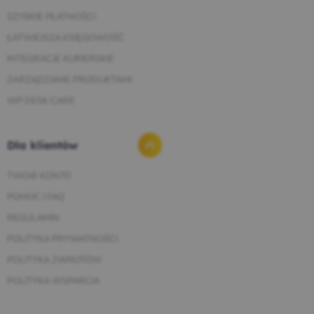
SZYBKIE PŁATNOŚCI
ŁATWIEJSZA KSIĘGOWOŚĆ
INTEGRACJE KURIERSKIE
ZARZĄDZANIE PRODUKTAMI
WP DESK CARE
Dla klientów
TWOJE KONTO
POMOC I FAQ
REGULAMIN
POLITYKA PRYWATNOŚCI
POLITYKA ZWROTÓW
POLITYKA WSPARCIA