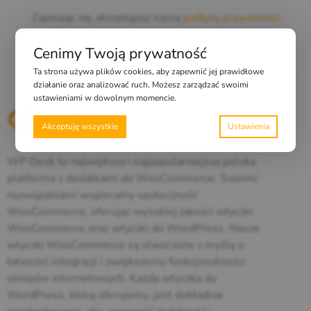
Zapisując się, akceptujesz naszą
politykę prywatności
Cenimy Twoją prywatność
Ta strona używa plików cookies, aby zapewnić jej prawidłowe
działanie oraz analizować ruch. Możesz zarządzać swoimi
ustawieniami w dowolnym momencie.
Akceptuję wszystkie
WP Desk to największa i najpopularniejsza polska
platforma z dodatkami do WooCommerce. Swoimi
rozwiązaniami wspieramy społeczność
WooCommerce, oferując wysokiej jakości wtyczki
WooCommerce oraz wtyczki do WordPress. Nasze
wtyczki WooCommerce są stworzone z myślą o
łatwości integracji i zwiększeniu funkcjonalności
sklepów internetowych. Każda wtyczka do
WordPress, którą oferujemy, jest dokładnie