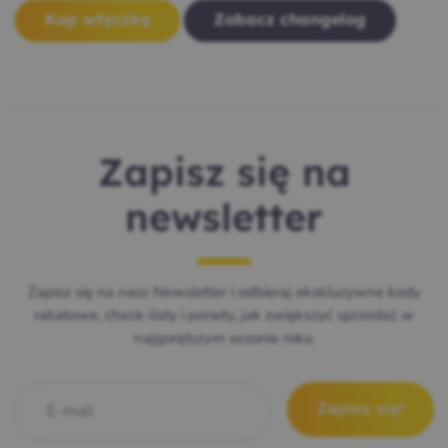
Kup wtyczkę
Zobacz changelog
Zapisz się na
newsletter
Zapisz się na nasz Newsletter i odbieraj ekskluzywne kody
rabatowe, check-listy i porady, jak zwiększyć sprzedaż w
najgorętszym sezonie roku.
E-mail
*