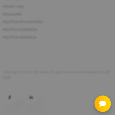
POMOC I FAQ
REGULAMIN
POLITYKA PRYWATNOŚCI
POLITYKA ZWROTÓW
POLITYKA WSPARCIA
Copyright 2025 by WP Desk. All rights reserved. Developed by
WP
Desk
.