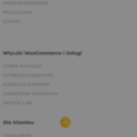
PROGRAM PARTNERSKI
PRACUJ Z NAMI
KONTAKT
Wtyczki WooCommerce i Usługi
SZYBKIE PŁATNOŚCI
ŁATWIEJSZA KSIĘGOWOŚĆ
INTEGRACJE KURIERSKIE
ZARZĄDZANIE PRODUKTAMI
WP DESK CARE
Dla klientów
TWOJE KONTO