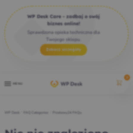
WP Desk Care - zadbaj o swój
biznes online!
Sprawdzona opieka techniczna dla
Twojego sklepu.
Zobacz szczegóły
0
MENU
WP Desk
/
FAQ Categories
/
Przelewy24 FAQu