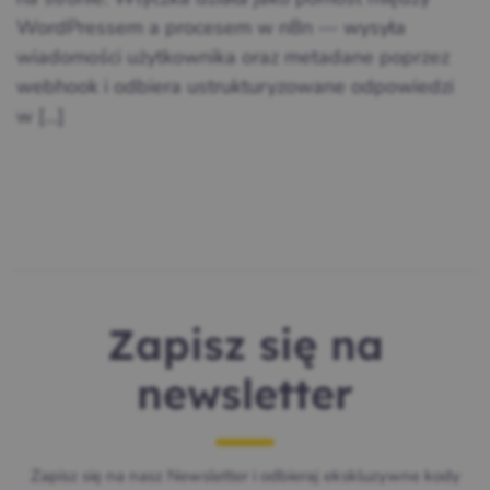
WordPressem a procesem w n8n — wysyła
wiadomości użytkownika oraz metadane poprzez
webhook i odbiera ustrukturyzowane odpowiedzi
w […]
Zapisz się na
newsletter
Zapisz się na nasz Newsletter i odbieraj ekskluzywne kody