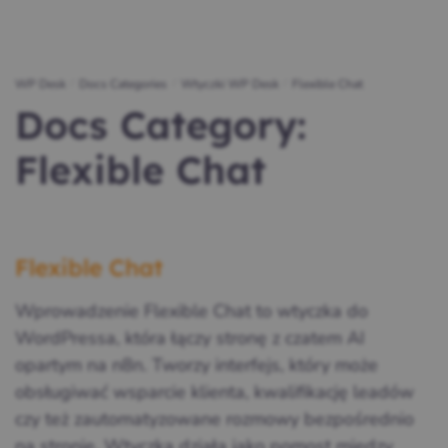
WP Desk
/
Docs Categories
/
Wtyczki WP Desk
/
Flexible Chat
Docs Category:
Flexible Chat
Flexible Chat
Wprowadzenie Flexible Chat to wtyczka do
WordPressa, która łączy stronę z czatem AI
opartym na n8n. Tworzy interfejs, który może
obsługiwać wsparcie klienta, kwalifikację leadów
czy też zautomatyzowane rozmowy bezpośrednio
na stronie. Wtyczka działa jako pomost między