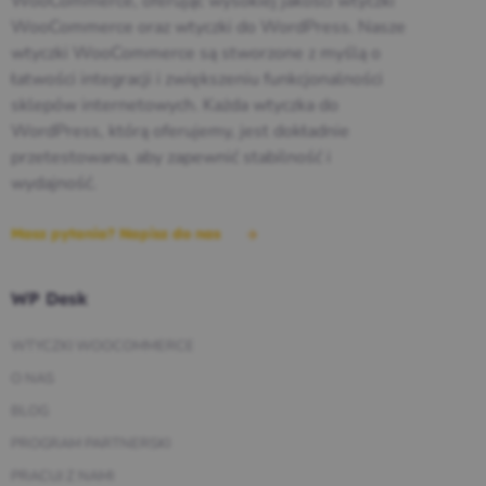
WooCommerce, oferując wysokiej jakości wtyczki
WooCommerce oraz wtyczki do WordPress. Nasze
wtyczki WooCommerce są stworzone z myślą o
łatwości integracji i zwiększeniu funkcjonalności
sklepów internetowych. Każda wtyczka do
WordPress, którą oferujemy, jest dokładnie
przetestowana, aby zapewnić stabilność i
wydajność.
Masz pytania? Napisz do nas
WP Desk
WTYCZKI WOOCOMMERCE
O NAS
BLOG
PROGRAM PARTNERSKI
PRACUJ Z NAMI