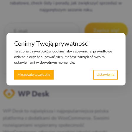
rabatowe, check-listy i porady, jak zwiększyć sprzedaż w
najgorętszym sezonie roku.
E-mail
*
Cenimy Twoją prywatność
Zapisując się, akceptujesz naszą
politykę prywatności
Ta strona używa plików cookies, aby zapewnić jej prawidłowe
działanie oraz analizować ruch. Możesz zarządzać swoimi
ustawieniami w dowolnym momencie.
Akceptuję wszystkie
WP Desk to największa i najpopularniejsza polska
platforma z dodatkami do WooCommerce. Swoimi
rozwiązaniami wspieramy społeczność