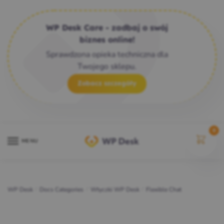
WP Desk Care - zadbaj o swój
biznes online!
Sprawdzona opieka techniczna dla
Twojego sklepu.
Zobacz szczegóły
0
MENU
WP Desk
/
Docs Categories
/
Wtyczki WP Desk
/
Flexible Chat