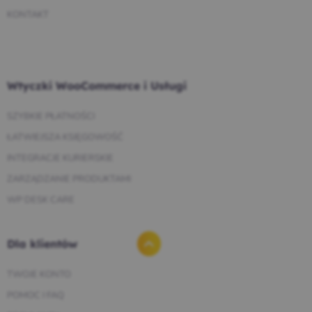
KONTAKT
Wtyczki WooCommerce i Usługi
SZYBKIE PŁATNOŚCI
ŁATWIEJSZA KSIĘGOWOŚĆ
INTEGRACJE KURIERSKIE
ZARZĄDZANIE PRODUKTAMI
WP DESK CARE
Dla klientów
TWOJE KONTO
POMOC I FAQ