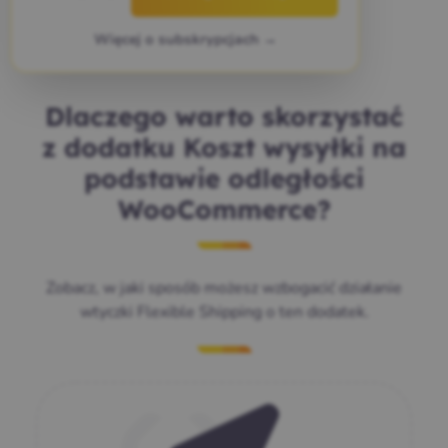
Więcej o subskrypcjach →
Dlaczego warto skorzystać
z dodatku Koszt wysyłki na
podstawie odległości
WooCommerce?
Zobacz, w jaki sposób możesz wzbogacić działanie
wtyczki Flexible Shipping o ten dodatek.