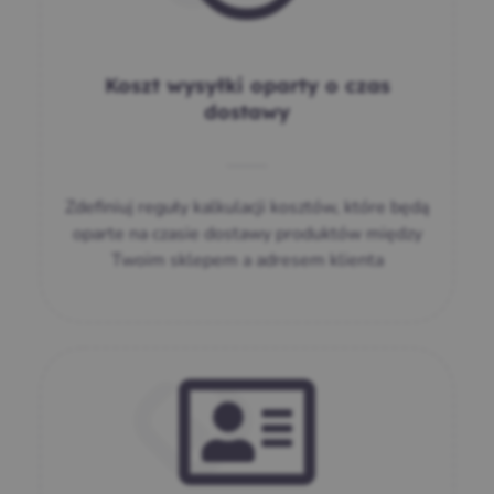
Koszt wysyłki oparty o czas
dostawy
Zdefiniuj reguły kalkulacji kosztów, które będą
oparte na czasie dostawy produktów między
Twoim sklepem a adresem klienta