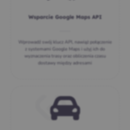
Wsparcie Google Maps API
Wprowadź swój klucz API, nawiąż połączenie
z systemami Google Maps i użyj ich do
wyznaczenia trasy oraz obliczenia czasu
dostawy między adresami