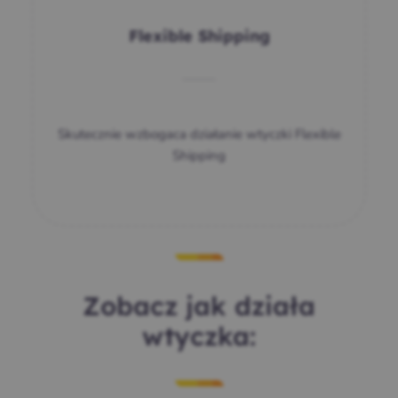
Flexible Shipping
Skutecznie wzbogaca działanie wtyczki Flexible
Shipping
Zobacz jak działa
wtyczka: