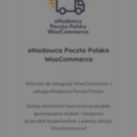
eNadawca Poczta Polska
WooCommerce
Wtyczka do integracji WooCommerce z
usługą
eNadawca Poczta Polska
.
Zyskaj możliwość
tworzenia przesyłek,
generowania etykiet i śledzenia
przesyłek bezpośrednio z panelu sklepu
WooCommerce!