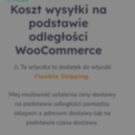
Koszt wysyłki na
podstawie
odległości
WooCommerce
⚠️ Ta wtyczka to dodatek do wtyczki
Flexible Shipping.
Miej możliwość ustalenia ceny dostawy
na podstawie odległości pomiędzy
sklepem a adresem dostawy lub na
podstawie czasu dostawy.