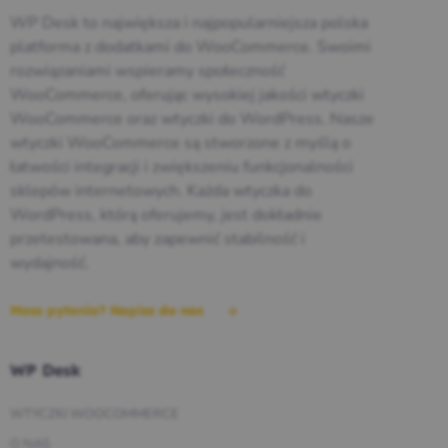
WP Desk to największa i najpopularniejsza polska
platforma z dodatkami do WooCommerce. Swoimi
rozwiązaniami wspieramy społeczność
WooCommerce, oferując wysokiej jakości wtyczki
WooCommerce oraz wtyczki do WordPress. Nasze
wtyczki WooCommerce są stworzone z myślą o
łatwości integracji i zwiększeniu funkcjonalności
sklepów internetowych. Każda wtyczka do
WordPress, którą oferujemy, jest dokładnie
przetestowana, aby zapewnić stabilność i
wydajność.
Masz pytania? Napisz do nas
WP Desk
WTYCZKI WOOCOMMERCE
O NAS