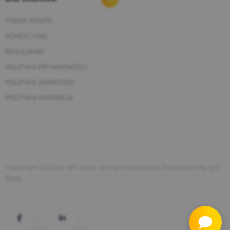
TWOJE KONTO
POMOC I FAQ
REGULAMIN
POLITYKA PRYWATNOŚCI
POLITYKA ZWROTÓW
POLITYKA WSPARCIA
Copyright 2025 by WP Desk. All rights reserved. Developed by
WP
Desk
.