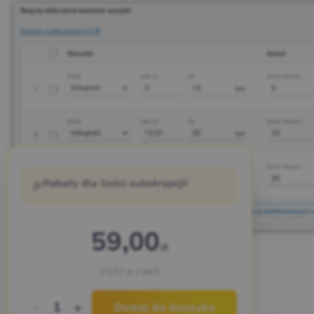
🎉
Rabaty dla ilości subskrypcji!
59,00
zł
Zrzuty ekranu
(72,57 zł z VAT)
1
Dodaj do koszyka