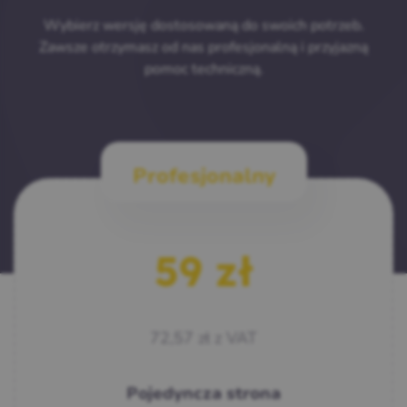
Wybierz wersję dostosowaną do swoich potrzeb.
Zawsze otrzymasz od nas profesjonalną i przyjazną
pomoc techniczną.
Profesjonalny
59
zł
72,57
zł
z VAT
Pojedyncza strona