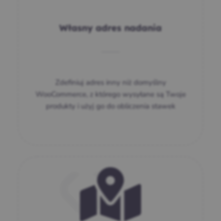
Własny adres nadania
Zdefiniuj adres inny niż domyślny
WooCommerce, z którego wysyłane są Twoje
produkty i użyj go do obliczenia stawek