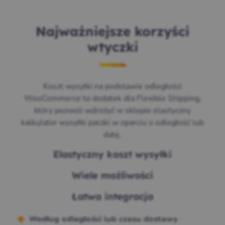
Najważniejsze korzyści
wtyczki
Koszt wysyłki na podstawie odległości
WooCommerce to dodatek dla Flexible Shipping,
który pozwoli wdrożyć w sklepie elastyczny
kalkulator wysyłki paczki w oparciu o odległość lub
datę.
Elastyczny koszt wysyłki
Wiele możliwości
Łatwa integracja
Według odległości lub czasu dostawy