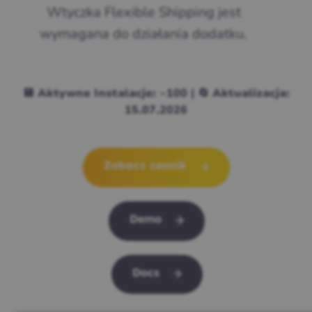
Wtyczka Flexible Shipping jest
wymagana do działania dodatku.
💾 Aktywne Instalacje: ~100 | 🔄 Aktualizacja:
15.07.2026
Zobacz cennik
Demo
Docs