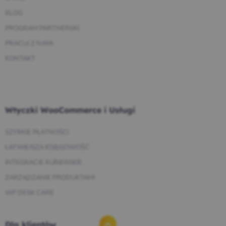
BLOG
PROGRAM PARTNERSKI
PRACUJ Z NAMI
KONTAKT
Wtyczki WooCommerce i Usługi
SZYBKIE PŁATNOŚCI
ŁATWIEJSZA KSIĘGOWOŚĆ
INTEGRACJE KURIERSKIE
ZARZĄDZANIE PRODUKTAMI
WP DESK CARE
Dla klientów