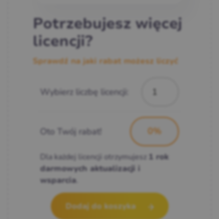
Potrzebujesz więcej
licencji?
Sprawdź na jaki rabat możesz liczyć
Wybierz liczbę licencji:
Oto Twój rabat!
Dla każdej licencji otrzymujesz
1 rok
darmowych aktualizacji i
.
wsparcia
Dodaj do koszyka