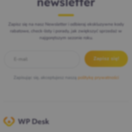
newsletter
Zapisz się na nasz Newsletter i odbieraj ekskluzywne kody
rabatowe, check-listy i porady, jak zwiększyć sprzedaż w
najgorętszym sezonie roku.
E-mail
*
Zapisując się, akceptujesz naszą
politykę prywatności