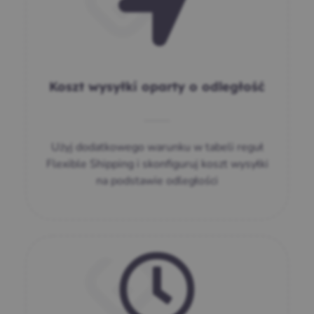
Koszt wysyłki oparty o odległość
Użyj dodatkowego warunku w tabeli reguł
Flexible Shipping i skonfiguruj koszt wysyłki
na podstawie odległości