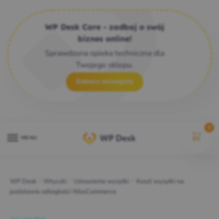
WP Desk Care - zadbaj o swój
biznes online!
Sprawdzona opieka techniczna dla
Twojego sklepu.
Zobacz szczegóły
0
MENU
WP Desk
/
Wtyczki
/
Ustawienia wysyłki
/
Koszt wysyłki na
podstawie odległości WooCommerce