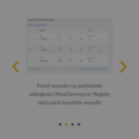
Koszt wysyłki na podstawie
odległości WooCommerce: Reguły
obliczania kosztów wysyłki