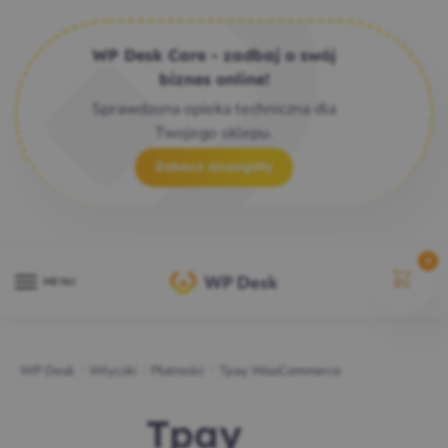
WP Desk Care - zadbaj o swój
biznes online!
Sprawdzona opieka techniczna dla
Twojego sklepu.
Zobacz szczegóły
0
MENU
WP Desk
/
Wtyczki
/
Płatności
/
Tpay WooCommerce
Tpay