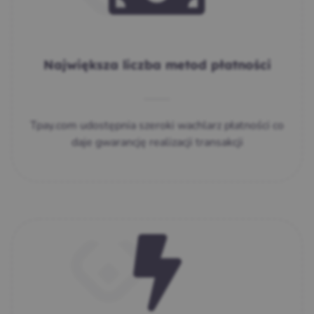
Największa liczba metod płatności
Tpay.com udostępnia szeroki wachlarz płatności co
daje gwarancję realizacji transakcji