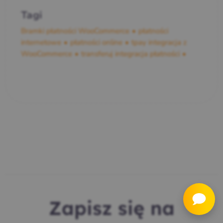
Tagi
Bramki płatności WooCommerce
płatności
internetowe
płatności online
tpay integracja z
WooCommerce
transferuj integracja płatności
Zapisz się na