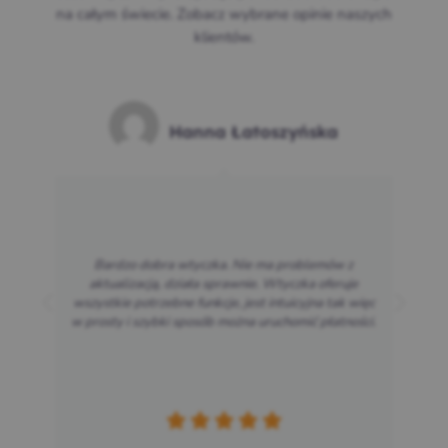
na całym świecie. Zobacz wybrane opinie naszych
klientów.
Opinia anonimowa
Wtyczka sprawuje się tak, jak należy. Oferta, jaką
wynegocjowaliście, jest chyba najlepsza na rynku dla
osób prowadzących niewielki biznes w sieci.