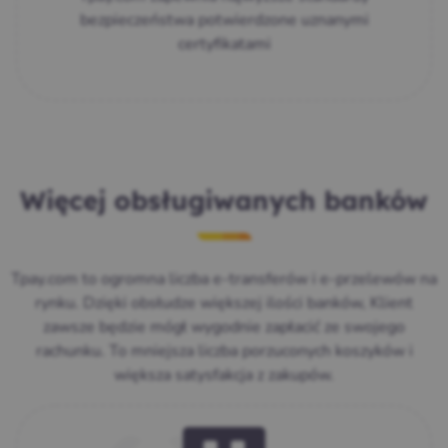
bezpieczeństwa potwierdzone uznanymi
certyfikatami
Więcej obsługiwanych banków
Tpay.com to ogromna liczba e-transferów i e-przelewów na
rynku. Dzięki obsłudze większej ilości banków, Klient
zawsze będzie mógł wygodnie zapłacić ze swojego
rachunku. To mniejsza liczba porzuconych koszyków i
większa satysfakcja z zakupów.