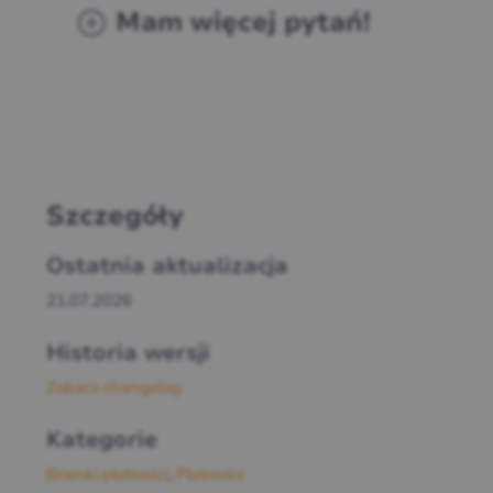
Mam więcej pytań!
Szczegóły
Ostatnia aktualizacja
21.07.2026
Historia wersji
Zobacz changelog
Kategorie
Bramki płatności
,
Płatności