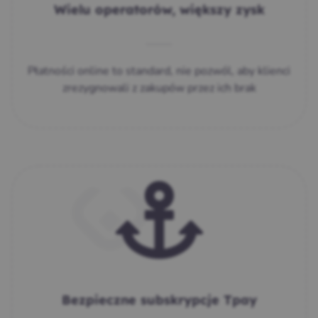
Wielu operatorów, większy zysk
Płatności online to standard, nie pozwól, aby klienci
zrezygnowali z zakupów przez ich brak
Bezpieczne subskrypcje Tpay