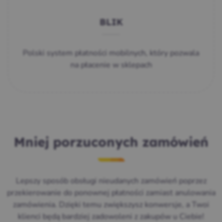
BLIK
Polski system płatności mobilnych, który pozwala
na płacenie w sklepach
Mniej porzuconych zamówień
Lepszy sposób obsługi nieudanych zamówień poprzez
przekierowanie do ponownej płatności zamiast anulowania
zamówienia. Dzięki temu zwiększysz konwersje, a Twoi
klienci będą bardziej zadowoleni z zakupów u Ciebie!