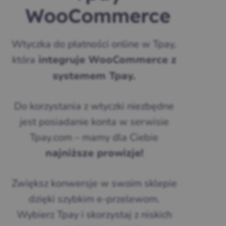
WooCommerce
Wtyczka do płatności online w Tpay,
która
integruje WooCommerce z
systemem Tpay.
Do korzystania z wtyczki niezbędne
jest posiadanie konta w serwisie
Tpay.com – mamy dla Ciebie
najniższe prowizje!
Zwiększ konwersje w swoim sklepie
dzięki szybkim e-przelewom.
Wybierz Tpay i skorzystaj z niskich