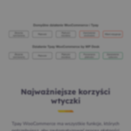
Najważniejsze korzyści
wtyczki
Tpay WooCommerce ma wszystkie funkcje, których
potrzebujesz, aby zautomatyzować proces płatności