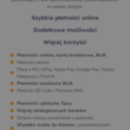
w swoim sklepie.
Szybkie płatności online
Dodatkowe możliwości
Więcej korzyści
Płatności online, karty kredytowe, BLIK
Płatności ratalne
Płacę z IKO, mPay, Apple Pay, Google Pay, Twisto,
Integracja z PayPal
Płatności osadzone BLIK
Płatność QR Code i Premium SMS
Płatności cykliczne Tpay
Więcej obsługiwanych banków
Zmiana statusu zamówienia z automatu
z potwierdzeniem
Wysyłka maila do klienta