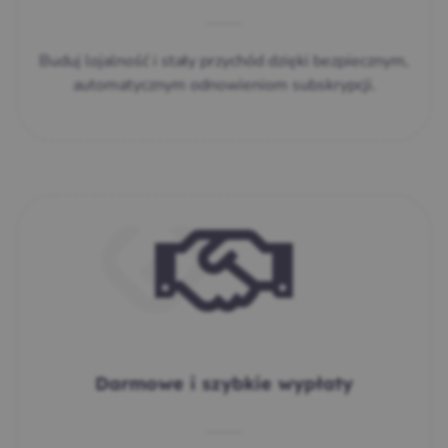
Buduj lojalność i stały przychód dzięki bezpiecznym,
automatycznym odnowieniom subskrypcji.
Darmowe i szybkie wypłaty