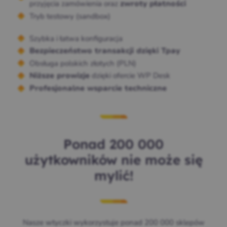
przyjęcia zamówienia oraz
zwroty płatności
Tryb testowy (sandbox)
Szybka i łatwa konfiguracja
Bezpieczeństwo transakcji dzięki Tpay
Obsługa polskich złotych (PLN)
dzięki ofercie WP Desk
Niższe prowizje
Profesjonalne wsparcie techniczne
Ponad 200 000
użytkowników nie może się
mylić!
Nasze wtyczki wykorzystuje ponad 200 000 sklepów