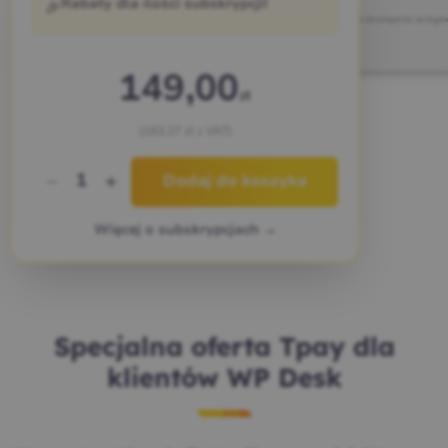
🎉
Rabaty dla ilości subskrypcji!
149,00
zł
Zrzuty ekranu
(183,27 zł z VAT)
1
Dodaj do koszyka
Więcej o subskrypcjach →
Specjalna oferta Tpay dla
klientów WP Desk