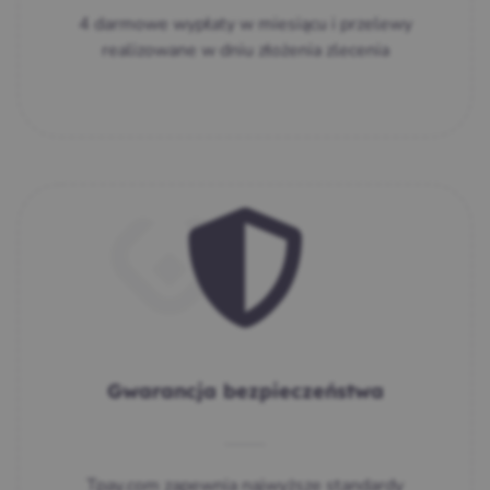
4 darmowe wypłaty w miesiącu i przelewy
realizowane w dniu złożenia zlecenia
Gwarancja bezpieczeństwa
Tpay.com zapewnia najwyższe standardy