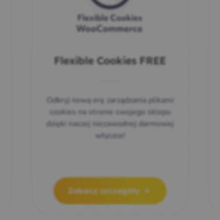
Flexible Cookies FREE
Odkryj nową erę zarządzania plikami
cookies na stronie swojego sklepu
dzięki naszej niezawodnej darmowej
wtyczce!
Zobacz szczegóły