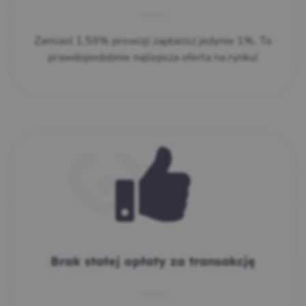
Zamiast 1,59% prowizji zapłacisz jedynie 1%. To
prawdopodobnie najlepsza oferta na rynku!
Brak stałej opłaty za transakcję