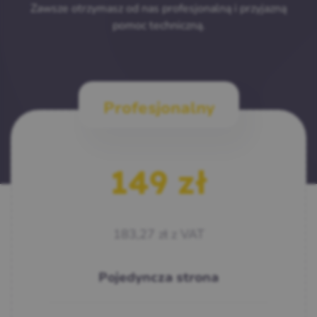
Zawsze otrzymasz od nas profesjonalną i przyjazną
pomoc techniczną.
Profesjonalny
149
zł
183,27
zł
z VAT
Pojedyncza strona