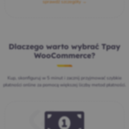
sprawdź szczegóły →
Dlaczego warto wybrać Tpay
WooCommerce?
Kup, skonfiguruj w 5 minut i zacznij przyjmować szybkie
płatności online za pomocą większej liczby metod płatności.