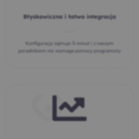
Błyskawiczna i łatwa integracja
Konfiguracja zajmuje 5 minut i z naszym
poradnikiem nie wymaga pomocy programisty