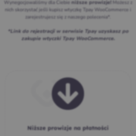
Wynegocjowaliśmy dla Ciebie
Możesz z
niższe prowizje!
nich skorzystać jeśli kupisz wtyczkę Tpay WooCommerce i
zarejestrujesz się z naszego polecenia*.
*Link do rejestracji w serwisie Tpay uzyskasz po
zakupie wtyczki Tpay WooCommerce.
Niższe prowizje na płatności