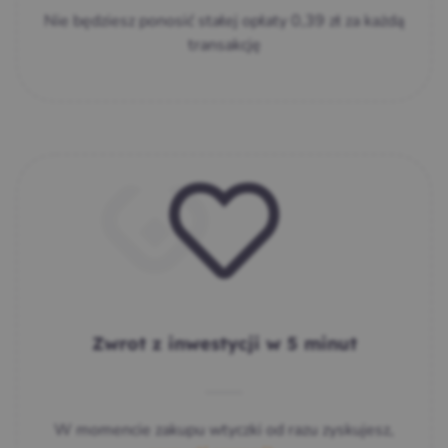
Nie będziesz ponosić stałej opłaty 0,39 zł za każdą
transakcję
Zwrot z inwestycji w 5 minut
W momencie zakupu wtyczki od razu zyskujesz,