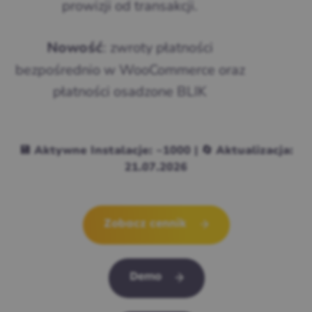
prowizji od transakcji.
: zwroty płatności
Nowość
bezpośrednio w WooCommerce oraz
płatności osadzone BLIK
💾 Aktywne Instalacje: ~1000 | 🔄 Aktualizacja:
21.07.2026
Zobacz cennik
Demo