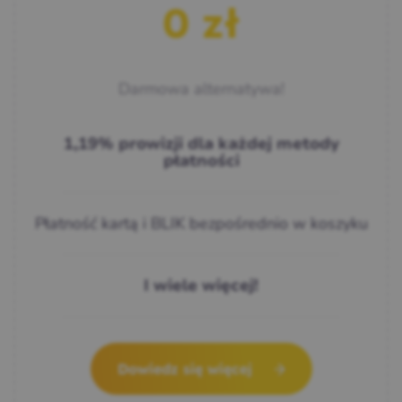
0 zł
Darmowa alternatywa!
1,19% prowizji dla każdej metody
płatności
Płatność kartą i BLIK bezpośrednio w koszyku
I wiele więcej!
Dowiedz się więcej