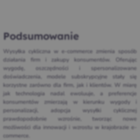
Podsumowanie
Wysyłka cykliczna w e-commerce zmienia sposób
działania firm i zakupy konsumentów. Oferując
wygodę, oszczędności i spersonalizowane
doświadczenia, modele subskrypcyjne stały się
korzystne zarówno dla firm, jak i klientów. W miarę
jak technologia nadal ewoluuje, a preferencje
konsumentów zmierzają w kierunku wygody i
personalizacji, adopcja wysyłki cyklicznej
prawdopodobnie wzrośnie, tworząc nowe
możliwości dla innowacji i wzrostu w krajobrazie e-
commerce.