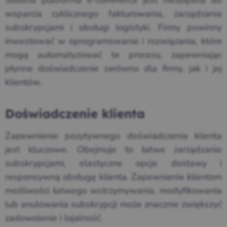
Solidna platforma e-commerce jest niezbędna do
wsparcia cyklicznego fakturowania, zarządzania
subskrypcjami i obsługi logistyki. Firmy powinny
inwestować w oprogramowanie i rozwiązania, które
mogą automatyzować te procesy, zapewniając
płynne doświadczenie zarówno dla firmy, jak i jej
klientów.
Doświadczenie klienta
Zapewnienie pozytywnego doświadczenia klienta
jest kluczowe. Obejmuje to łatwe zarządzanie
subskrypcjami, elastyczne opcje dostawy i
responsywną obsługę klienta. Zapewnienie klientom
możliwości łatwego wstrzymywania, modyfikowania
lub anulowania subskrypcji może znacznie zwiększyć
zadowolenie i lojalność.