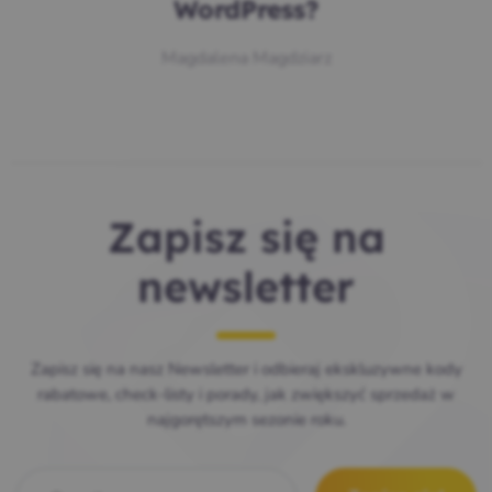
WordPress?
Magdalena Magdziarz
Zapisz się na
newsletter
Zapisz się na nasz Newsletter i odbieraj ekskluzywne kody
rabatowe, check-listy i porady, jak zwiększyć sprzedaż w
najgorętszym sezonie roku.
E-mail
*