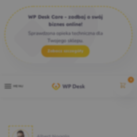
WP Desk Care - zadbaj o swój
biznes online!
Sprawdzona opieka techniczna dla
Twojego sklepu.
Zobacz szczegóły
0
MENU
Albert Nogala