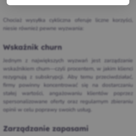
Chociaż wysyłka cykliczna oferuje liczne korzyści,
niesie również pewne wyzwania:
Wskaźnik churn
Jednym z największych wyzwań jest zarządzanie
wskaźnikiem churn—czyli procentem, w jakim klienci
rezygnują z subskrypcji. Aby temu przeciwdziałać,
firmy powinny koncentrować się na dostarczaniu
stałej wartości, angażowaniu klientów poprzez
spersonalizowane oferty oraz regularnym zbieraniu
opinii w celu poprawy swoich usług.
Zarządzanie zapasami