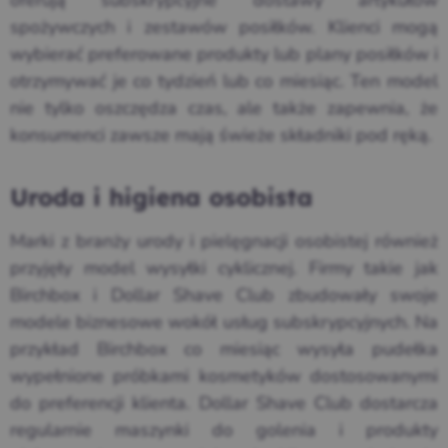
spożywczych i zestawów posiłków. Klienci mogą
wybierać preferowane produkty lub plany posiłków i
otrzymywać je co tydzień lub co miesiąc. Ten model
nie tylko oszczędza czas, ale także zapewnia, że
konsumenci zawsze mają świeże składniki pod ręką.
Uroda i higiena osobista
Marki z branży urody i pielęgnacji osobistej również
przyjęły model wysyłki cyklicznej. Firmy takie jak
Birchbox i Dollar Shave Club zbudowały swoje
modele biznesowe wokół usług subskrypcyjnych. Na
przykład Birchbox co miesiąc wysyła pudełka
wypełnione próbkami kosmetyków dostosowanymi
do preferencji klienta. Dollar Shave Club dostarcza
regularnie maszynki do golenia i produkty