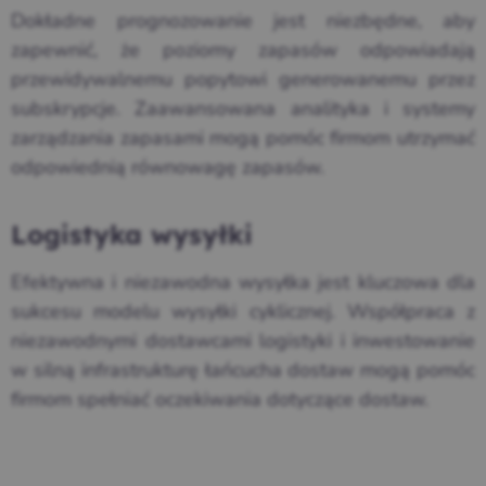
Dokładne prognozowanie jest niezbędne, aby
zapewnić, że poziomy zapasów odpowiadają
przewidywalnemu popytowi generowanemu przez
subskrypcje. Zaawansowana analityka i systemy
zarządzania zapasami mogą pomóc firmom utrzymać
odpowiednią równowagę zapasów.
Logistyka wysyłki
Efektywna i niezawodna wysyłka jest kluczowa dla
sukcesu modelu wysyłki cyklicznej. Współpraca z
niezawodnymi dostawcami logistyki i inwestowanie
w silną infrastrukturę łańcucha dostaw mogą pomóc
firmom spełniać oczekiwania dotyczące dostaw.