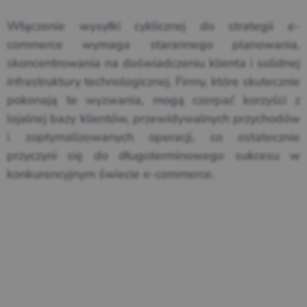
Włączenie wysyłki cyklicznej do strategii e-
commerce wymaga starannego planowania,
skoncentrowania na doświadczeniu klienta i solidnej
infrastruktury technologicznej. Firmy, które skutecznie
pokonają te wyzwania, mogą czerpać korzyści z
lojalnej bazy klientów, przewidywalnych przychodów
i zoptymalizowanych operacji, co ostatecznie
przyczyni się do długoterminowego sukcesu w
konkurencyjnym świecie e-commerce.