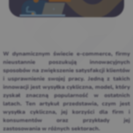
W dynamicznym świecie e-commerce, firmy
nieustannie poszukują innowacyjnych
sposobów na zwiększenie satysfakcji klientów
i usprawnienie swojej pracy. Jedną z takich
innowacji jest wysyłka cykliczna, model, który
zyskał znaczną popularność w ostatnich
latach. Ten artykuł przedstawia, czym jest
wysyłka cykliczna, jej korzyści dla firm i
konsumentów oraz przykłady jej
zastosowania w różnych sektorach.