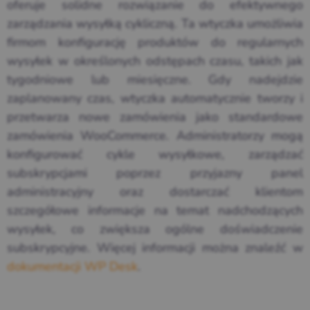
oferuje solidne rozwiązanie do efektywnego
zarządzania wysyłką cykliczną. Ta wtyczka umożliwia
firmom konfigurację produktów do regularnych
wysyłek w określonych odstępach czasu, takich jak
tygodniowe lub miesięczne. Gdy nadejdzie
zaplanowany czas, wtyczka automatycznie tworzy i
przetwarza nowe zamówienia jako standardowe
zamówienia WooCommerce. Administratorzy mogą
konfigurować cykle wysyłkowe, zarządzać
subskrypcjami poprzez przyjazny panel
administracyjny oraz dostarczać klientom
szczegółowe informacje na temat nadchodzących
wysyłek, co zwiększa ogólne doświadczenie
subskrypcyjne. Więcej informacji można znaleźć w
dokumentacji WP Desk
.