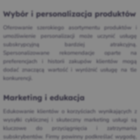
Wybór i personalizacja produktów
Oferowanie szerokiego asortymentu produktów i
umożliwienie personalizacji może uczynić usługę
subskrypcyjną bardziej atrakcyjną.
Spersonalizowane rekomendacje oparte na
preferencjach i historii zakupów klientów mogą
dodać znaczącą wartość i wyróżnić usługę na tle
konkurencji.
Marketing i edukacja
Edukowanie klientów o korzyściach wynikających z
wysyłki cyklicznej i skuteczny marketing usługi są
kluczowe do przyciągnięcia i zatrzymania
subskrybentów. Firmy powinny podkreślać wygodę,