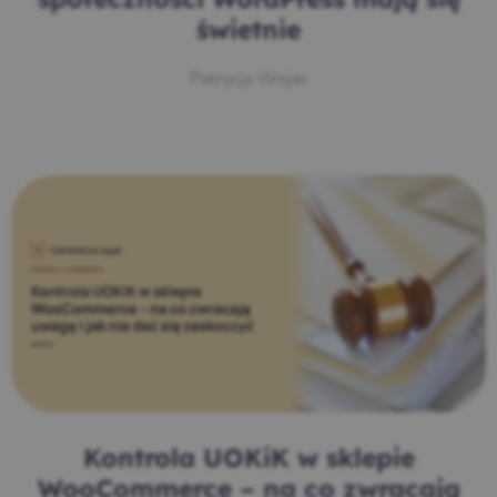
społeczności WordPress mają się
świetnie
Patrycja Wojas
Kontrola UOKiK w sklepie
WooCommerce – na co zwracają