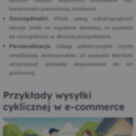
dostaw swoich ulubionych produktów bez
konieczności ponawiania zamówień.
: Wiele usług subskrypcyjnych
Oszczędności
oferuje zniżki na regularne dostawy, co pozwala
na oszczędności w dłuższej perspektywie.
: Usługi subskrypcyjne często
Personalizacja
umożliwiają dostosowanie, co pozwala klientom
otrzymywać produkty dopasowane do ich
preferencji.
Przykłady wysyłki
cyklicznej w e-commerce