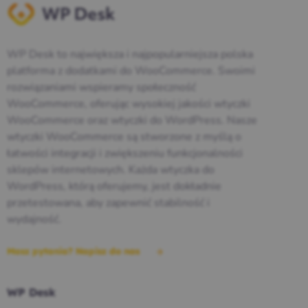
WP Desk to największa i najpopularniejsza polska
platforma z dodatkami do WooCommerce. Swoimi
rozwiązaniami wspieramy społeczność
WooCommerce, oferując wysokiej jakości wtyczki
WooCommerce oraz wtyczki do WordPress. Nasze
wtyczki WooCommerce są stworzone z myślą o
łatwości integracji i zwiększeniu funkcjonalności
sklepów internetowych. Każda wtyczka do
WordPress, którą oferujemy, jest dokładnie
przetestowana, aby zapewnić stabilność i
wydajność.
Masz pytania? Napisz do nas
WP Desk