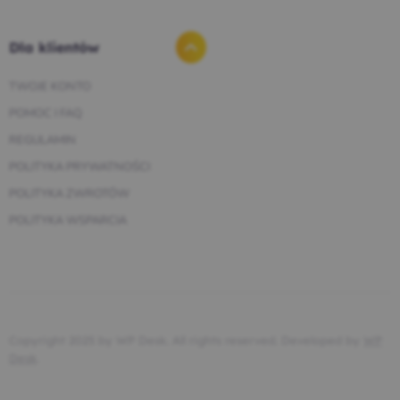
Dla klientów
TWOJE KONTO
POMOC I FAQ
REGULAMIN
POLITYKA PRYWATNOŚCI
POLITYKA ZWROTÓW
POLITYKA WSPARCIA
Copyright 2025 by WP Desk. All rights reserved. Developed by
WP
Desk
.