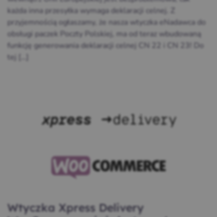
każda inna przesyłka wymaga deklaracji celnej. Z
przyjemnością ogłaszamy, że nasza wtyczka eNadawca do
obsługi paczek Poczty Polskiej, ma od teraz wbudowaną
funkcję generowania deklaracji celnej CN 22 i CN 23! Do
tej […]
Wtyczka Xpress Delivery