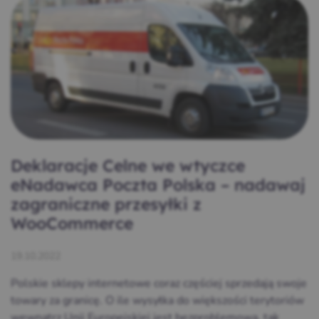
Deklaracje Celne we wtyczce
eNadawca Poczta Polska – nadawaj
zagraniczne przesyłki z
WooCommerce
19.10.2022
Polskie sklepy internetowe coraz częściej sprzedają swoje
towary za granicę. O ile wysyłka do większości terytoriów
wewnątrz Unii Europejskiej jest bezproblemowa, tak