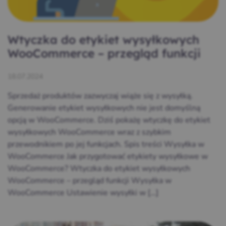
Wtyczka do etykiet wysyłkowych
WooCommerce – przegląd funkcji
18.07.2024
Sprzedaż produktów zazwyczaj wiąże się z wysyłką.
Generowanie etykiet wysyłkowych nie jest domyślną
opcją w WooCommerce. Dziś pokażę wtyczkę do etykiet
wysyłkowych WooCommerce wraz z szybkim
przewodnikiem po jej funkcjach. Spis treści Wysyłka w
WooCommerce Jak przygotować etykiety wysyłkowe w
WooCommerce? Wtyczka do etykiet wysyłkowych
WooCommerce – przegląd funkcji Wysyłka w
WooCommerce Ustawienie wysyłki w […]