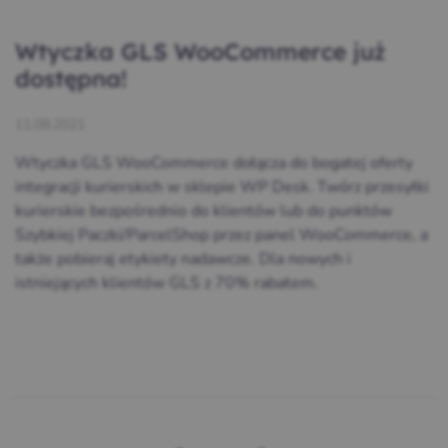
Wtyczka GLS WooCommerce już
dostępna!
11.08.2021
Wtyczka GLS WooCommerce dołącza do bogatej oferty
integracji kurierskich w sklepie WP Desk. Twórz przesyłki
kurierskie bezpośrednio do klientów lub do punktów
Szybkiej Paczki/ParcelShop przez panel WooCommerce, a
także pobieraj etykiety nadawcze. Dla nowych i
istniejących klientów GLS z 70% rabatem.