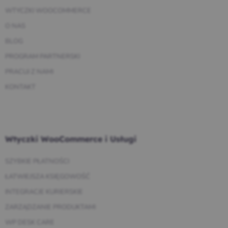
WTYCZKI WOOCOMMERCE
O NAS
BLOG
PROGRAM PARTNERSKI
PRACUJ Z NAMI
KONTAKT
Wtyczki WooCommerce i Usługi
SZYBKIE PŁATNOŚCI
ŁATWIEJSZA KSIĘGOWOŚĆ
INTEGRACJE KURIERSKIE
ZARZĄDZANIE PRODUKTAMI
WP DESK CARE