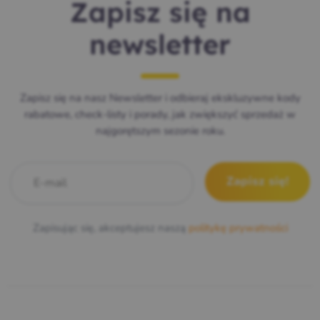
Zapisz się na
newsletter
Zapisz się na nasz Newsletter i odbieraj ekskluzywne kody
rabatowe, check-listy i porady, jak zwiększyć sprzedaż w
najgorętszym sezonie roku.
E-mail
*
Zapisując się, akceptujesz naszą
politykę prywatności