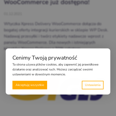
WooCommerce już dostępna!
01.12.2021
Wtyczka Xpress Delivery WooCommerce dołącza do
bogatej oferty integracji kurierskich w sklepie WP Desk.
Nadawaj przesyłki i twórz etykiety nadawcze wprost z
panelu WooCommerce. Dla nowych i istniejących
klientów Xpress Delivery z 70% rabatem.
Cenimy Twoją prywatność
Ta strona używa plików cookies, aby zapewnić jej prawidłowe
działanie oraz analizować ruch. Możesz zarządzać swoimi
ustawieniami w dowolnym momencie.
Akceptuję wszystkie