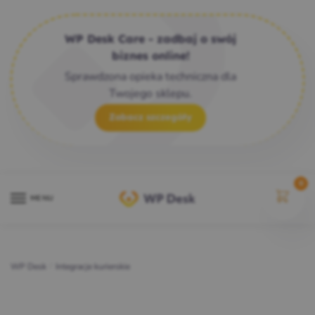
WP Desk Care - zadbaj o swój
biznes online!
Sprawdzona opieka techniczna dla
Twojego sklepu.
Zobacz szczegóły
0
MENU
WP Desk
/
Integracje kurierskie