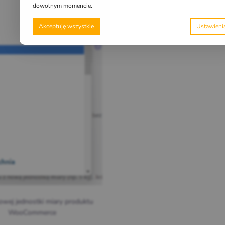
dowolnym momencie.
Akceptuję wszystkie
wej jednostki miary produktu
WooCommerce