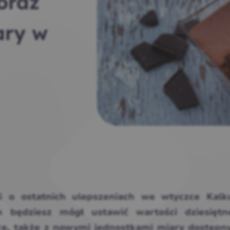
oraz
ary w
i o ostatnich ulepszeniach we wtyczce Kalku
 będziesz mógł ustawić wartości dziesiętn
ce, także z nowymi jednostkami miary dostępn