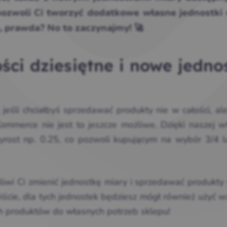
ozwoli Ci tworzyć dodatkowe własne jednostki
 prawda? No to zaczynajmy! 🚀
ci dziesiętne i nowe jedno
eśli chciałbyś sprzedawać produkty nie w całości, ale
mmerce nie jest to jeszcze możliwe. Dzięki naszej wt
zyrost np. 0.25, co pozwoli kupującym na wybór 3/4 l
iwi Ci zmienić jednostkę miary i sprzedawać produkty 
iście, dla tych jednostek będziesz mógł również użyć w
h produktów do własnych potrzeb sklepu!