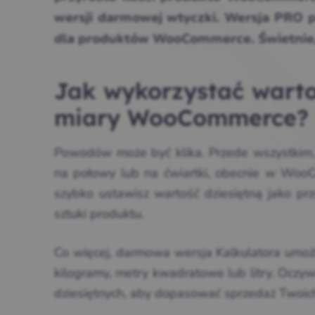
wersji darmowej wtyczki. Wersja PRO p
dla produktów WooCommerce. Świetnie,
Jak wykorzystać wartoś
miary WooCommerce?
Powodów może być klika. Przede wszystkim, j
na połowy lub na ćwiartki, obecnie w WooCo
szybko ustawisz wartość dziesiętną jako pr
sztuki produktu.
Co więcej, darmowa wersja Kalkulatora umożl
kilogramy, metry kwadratowe lub litry. Oczyw
dziesiętnych, aby dopasować sprzedaż Twoic