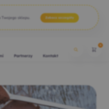
a Twojego sklepu.
Zobacz szczegóły
0
mi
Partnerzy
Kontakt