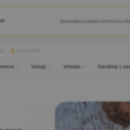
Sprawdzona opieka techniczna dl
e!
CS
MOJE KONTO
merce
Usługi
Wiedza
Zarabiaj z na