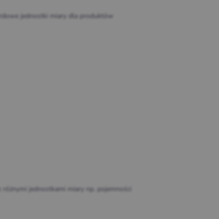
dowe jednostki miary dla produktów
 różnymi jednostkami miary np. pojemności