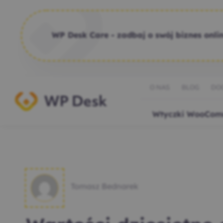
WP Desk Care - zadbaj o swój biznes onlin
O NAS
BLOG
DO
Wtyczki WooCom
Tomasz Bednarek