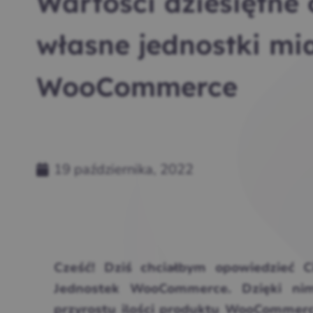
Wartości dziesiętne 
własne jednostki mi
WooCommerce
19 października, 2022
Cześć! Dziś chciałbym opowiedzieć C
Jednostek WooCommerce. Dzięki nim
przyrostu ilości produktu WooCommer