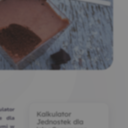
lator
Kalkulator
e dla
Jednostek dla
ymi w