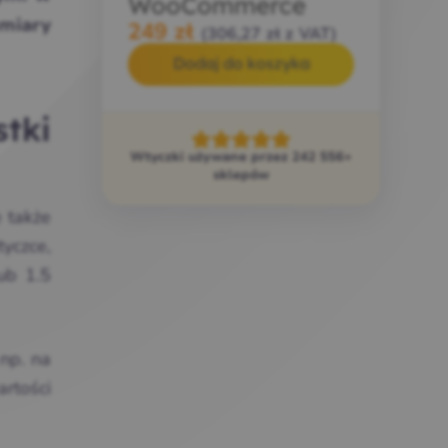
WooCommerce
 miary
249
zł
(
306,27
zł
z VAT)
Dodaj do koszyka
stki
Wtyczki używane przez 242 556+
sklepów
 także
yczce,
ub 1.5
np. na
artości