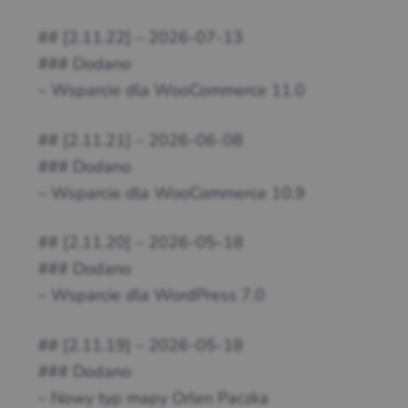
## [2.11.22] – 2026-07-13
### Dodano
– Wsparcie dla WooCommerce 11.0
## [2.11.21] – 2026-06-08
### Dodano
– Wsparcie dla WooCommerce 10.9
## [2.11.20] – 2026-05-18
### Dodano
– Wsparcie dla WordPress 7.0
## [2.11.19] – 2026-05-18
### Dodano
– Nowy typ mapy Orlen Paczka