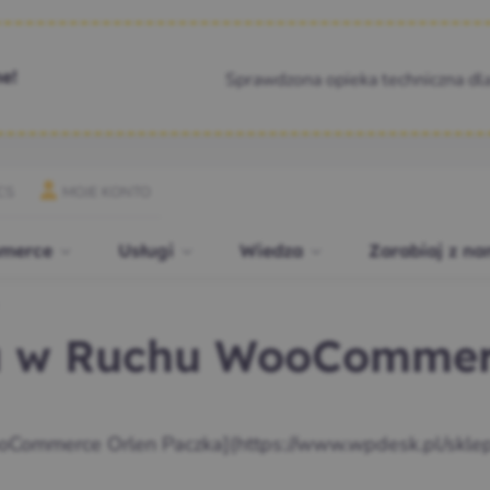
Sprawdzona opieka techniczna dl
e!
CS
MOJE KONTO
merce
Usługi
Wiedza
Zarabiaj z na
a w Ruchu WooComme
ommerce Orlen Paczka](https://www.wpdesk.pl/sklep