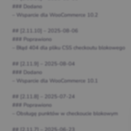
### Dodano
– Wsparcie dla WooCommerce 10.2
## [2.11.10] – 2025-08-06
### Poprawiono
– Błąd 404 dla pliku CSS checkoutu blokowego
## [2.11.9] – 2025-08-04
### Dodano
– Wsparcie dla WooCommerce 10.1
## [2.11.8] – 2025-07-24
### Poprawiono
– Obsługę punktów w checkoucie blokowym
## [2.11.7] – 2025-06-23