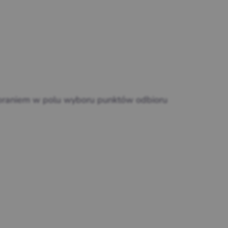
obraniem w polu wyboru punktów odbioru