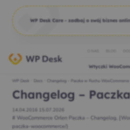
WP Desk Care - zadbaj o swój biznes onlin
O NAS
BLOG
DO
Wtyczki WooCom
WP Desk
Docs
Changelog – Paczka w Ruchu WooCommerce
/
/
Changelog – Paczk
14.04.2016
15.07.2026
# WooCommerce Orlen Paczka – Changelog, [WooC
paczka-woocommerce/)