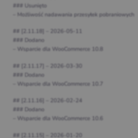
### Usunięto
– Możliwość nadawania przesyłek pobraniowych
## [2.11.18] – 2026-05-11
### Dodano
– Wsparcie dla WooCommerce 10.8
## [2.11.17] – 2026-03-30
### Dodano
– Wsparcie dla WooCommerce 10.7
## [2.11.16] – 2026-02-24
### Dodano
– Wsparcie dla WooCommerce 10.6
## [2.11.15] – 2026-01-20