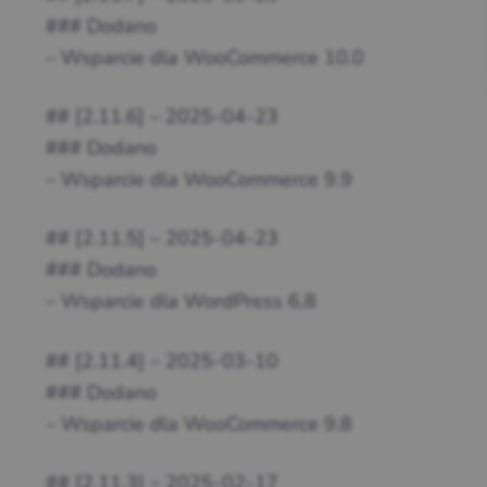
### Dodano
– Wsparcie dla WooCommerce 10.0
## [2.11.6] – 2025-04-23
### Dodano
– Wsparcie dla WooCommerce 9.9
## [2.11.5] – 2025-04-23
### Dodano
– Wsparcie dla WordPress 6.8
## [2.11.4] – 2025-03-10
### Dodano
– Wsparcie dla WooCommerce 9.8
## [2.11.3] – 2025-02-17