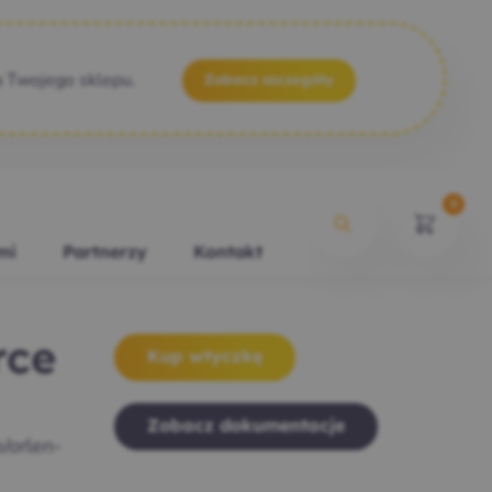
a Twojego sklepu.
Zobacz szczegóły
0
mi
Partnerzy
Kontakt
rce
Kup wtyczkę
Zobacz dokumentacje
/orlen-