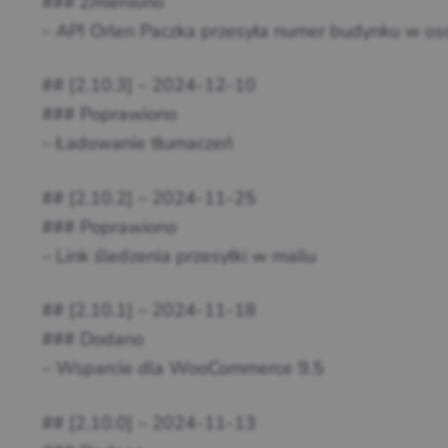
### Zmieniono
– API Orlen Paczka przesyła numer budynku w oso
## [2.10.3] – 2024-12-10
### Poprawiono
– Ładowanie tłumaczeń
## [2.10.2] – 2024-11-25
### Poprawiono
– Link śledzenia przesyłki w mailu
## [2.10.1] – 2024-11-18
### Dodano
– Wsparcie dla WooCommerce 9.5
## [2.10.0] – 2024-11-13