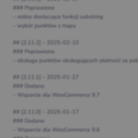
### Poprawiono
– notice dostyczące funkcji substring
– wybór punktów z mapy
## [2.11.2] – 2025-02-10
### Poprawiono
– obsługa punktów obsługujących płatność za p
## [2.11.1] – 2025-01-27
### Dodano
– Wsparcie dla WooCommerce 9.7
## [2.11.0] – 2025-01-17
### Dodano
– Wsparcie dla WooCommerce 9.6