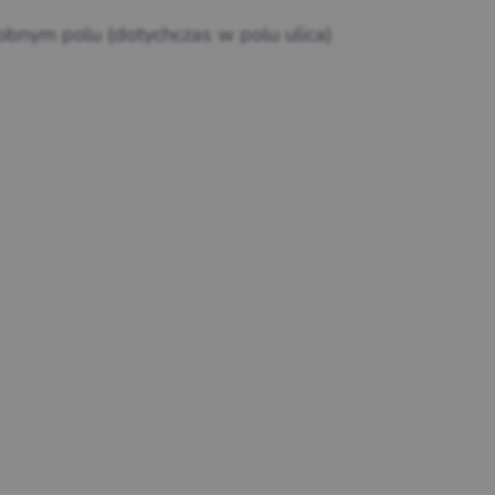
bnym polu (dotychczas w polu ulica)