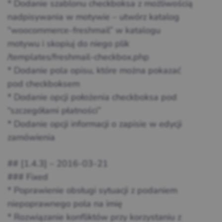
* Dodanie szablonu checkboksa z możliwością
nadpisywania w motywie – utwórz katalog
“woocommerce-freshmail” w katalogu
motywu i skopiuj do niego plik
/templates/freshmail-checkbox.php
* Dodanie pola opisu, które można pokazać
pod checkboksem
* Dodanie opcji położenia checkboksa pod
“szczegółami płatności”
* Dodanie opcji informacji o zapisie w edycji
zamówienia
## [1.4.3] – 2016-03-21
### Fixed
* Poprawienie obsługi sytuacji z podaniem
niepoprawnego pola na imię
* Rozwiązanie konfliktów przy korzystaniu z