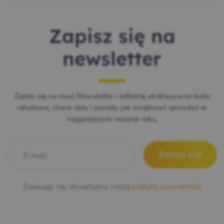
Zapisz się na
newsletter
Zapisz się na nasz Newsletter i odbieraj ekskluzywne kody
rabatowe, check-listy i porady, jak zwiększyć sprzedaż w
najgorętszym sezonie roku.
E-mail
*
Zapisując się, akceptujesz naszą
politykę prywatności