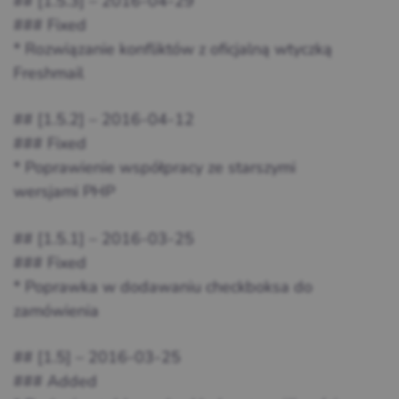
## [1.5.3] – 2016-04-29
### Fixed
* Rozwiązanie konfliktów z oficjalną wtyczką
Freshmail
## [1.5.2] – 2016-04-12
### Fixed
* Poprawienie współpracy ze starszymi
wersjami PHP
## [1.5.1] – 2016-03-25
### Fixed
* Poprawka w dodawaniu checkboksa do
zamówienia
## [1.5] – 2016-03-25
### Added