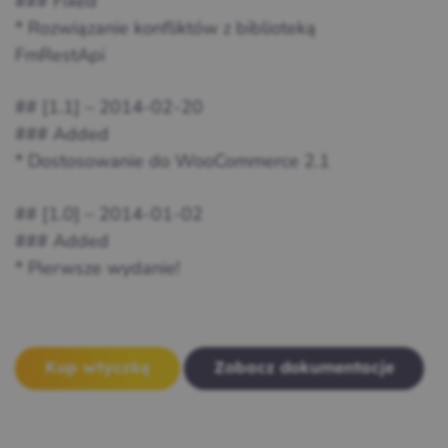
### Fixed
* Rozwiązanie konfliktów z biblioteką
FmRestApi
## [1.1] – 2014-02-20
### Added
* Dostosowanie do WooCommerce 2.1
## [1.0] – 2014-01-02
### Added
* Pierwsze wydanie!
Kup wtyczkę
Zobacz dokumentacje