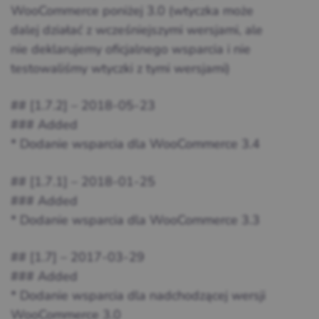
WooCommerce poniżej 3.0 (wtyczka może
dalej działać z wcześniejszymi wersjami, ale
nie deklarujemy oficjalnego wsparcia i nie
testowaliśmy wtyczki z tymi wersjami)
## [1.7.2] – 2018-05-23
### Added
* Dodanie wsparcia dla WooCommerce 3.4
## [1.7.1] – 2018-01-25
### Added
* Dodanie wsparcia dla WooCommerce 3.3
## [1.7] – 2017-03-29
### Added
* Dodanie wsparcia dla nadchodzącej wersji
WooCommerce 3.0