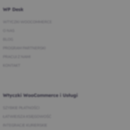
WP Desk
WTYCZKI WOOCOMMERCE
O NAS
BLOG
PROGRAM PARTNERSKI
PRACUJ Z NAMI
KONTAKT
Wtyczki WooCommerce i Usługi
SZYBKIE PŁATNOŚCI
ŁATWIEJSZA KSIĘGOWOŚĆ
INTEGRACJE KURIERSKIE