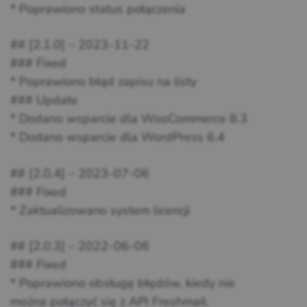
* Poprawiono status połączenia
## [2.1.0] – 2023-11-22
### Fixed
* Poprawiono błąd zapisu na listy
### Update
* Dodano wsparcie dla WooCommerce 8.3
* Dodano wsparcie dla WordPress 6.4
## [2.0.4] – 2023-07-06
### Fixed
* Zaktualizowano system licencji
## [2.0.3] – 2022-06-06
### Fixed
* Poprawiono obsługę błędów, kiedy nie
można połączyć się z API Freshmail.