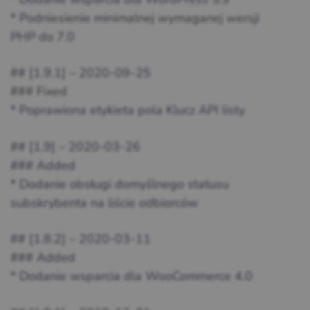
* Podniesienie minimalnej wymaganej wersji
PHP do 7.0
## [1.9.1] – 2020-09-25
### Fixed
* Poprawiona etykieta pola Klucz API listy
## [1.9] – 2020-03-26
### Added
* Dodanie obsługi domyślnego statusu
subskrybenta na liście odbiorców
## [1.8.2] – 2020-03-11
### Added
* Dodanie wsparcia dla WooCommerce 4.0