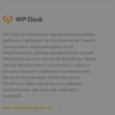
WP Desk to największa i najpopularniejsza polska
platforma z dodatkami do WooCommerce. Swoimi
rozwiązaniami wspieramy społeczność
WooCommerce, oferując wysokiej jakości wtyczki
WooCommerce oraz wtyczki do WordPress. Nasze
wtyczki WooCommerce są stworzone z myślą o
łatwości integracji i zwiększeniu funkcjonalności
sklepów internetowych. Każda wtyczka do
WordPress, którą oferujemy, jest dokładnie
przetestowana, aby zapewnić stabilność i
wydajność.
Masz pytania? Napisz do nas