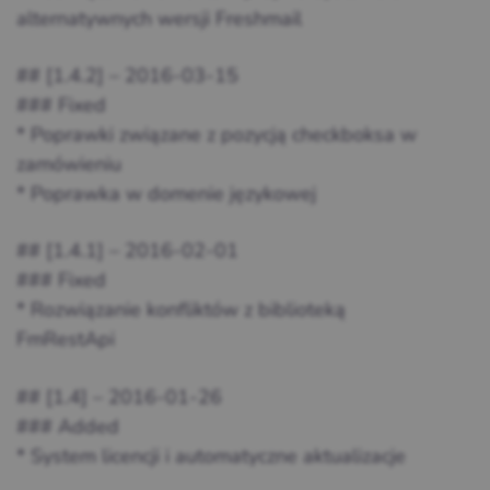
alternatywnych wersji Freshmail
## [1.4.2] – 2016-03-15
### Fixed
* Poprawki związane z pozycją checkboksa w
zamówieniu
* Poprawka w domenie językowej
## [1.4.1] – 2016-02-01
### Fixed
* Rozwiązanie konfliktów z biblioteką
FmRestApi
## [1.4] – 2016-01-26
### Added
* System licencji i automatyczne aktualizacje