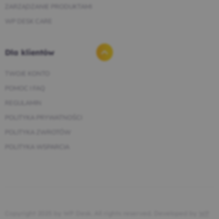
ZARZĄDZANIE PRODUKTAMI
WP DESK CARE
Dla klientów
TWOJE KONTO
POMOC I FAQ
REGULAMIN
POLITYKA PRYWATNOŚCI
POLITYKA ZWROTÓW
POLITYKA WSPARCIA
Copyright 2025 by WP Desk. All rights reserved. Developed by
WP