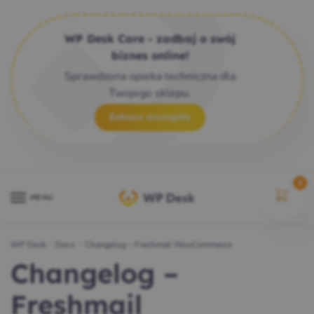
WP Desk Care - zadbaj o swój
biznes online!
Sprawdzona opieka techniczna dla
Twojego sklepu.
Zobacz szczegóły
0
MENU
WP Desk
/
Docs
/
Changelog – Freshmail WooCommerce
Changelog –
Freshmail