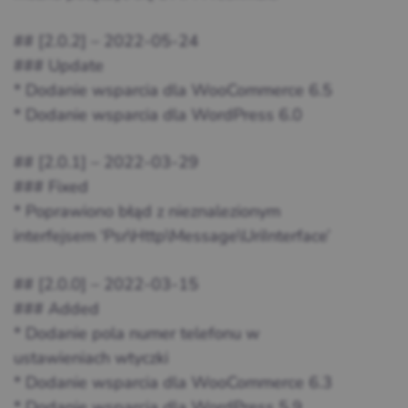
## [2.0.2] – 2022-05-24
### Update
* Dodanie wsparcia dla WooCommerce 6.5
* Dodanie wsparcia dla WordPress 6.0
## [2.0.1] – 2022-03-29
### Fixed
* Poprawiono błąd z nieznalezionym
interfejsem ‘Psr\Http\Message\UriInterface’
## [2.0.0] – 2022-03-15
### Added
* Dodanie pola numer telefonu w
ustawieniach wtyczki
* Dodanie wsparcia dla WooCommerce 6.3
* Dodanie wsparcia dla WordPress 5.9