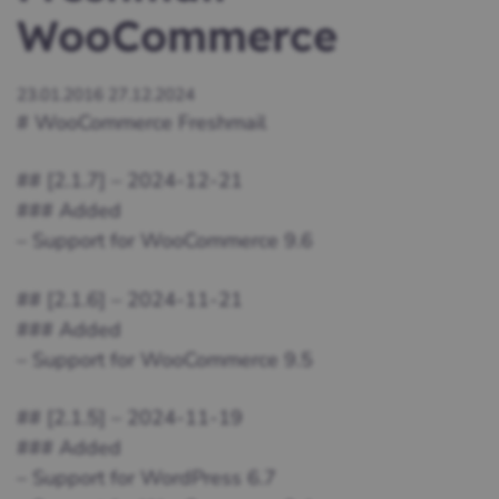
WooCommerce
23.01.2016
27.12.2024
# WooCommerce Freshmail
## [2.1.7] – 2024-12-21
### Added
– Support for WooCommerce 9.6
## [2.1.6] – 2024-11-21
### Added
– Support for WooCommerce 9.5
## [2.1.5] – 2024-11-19
### Added
– Support for WordPress 6.7