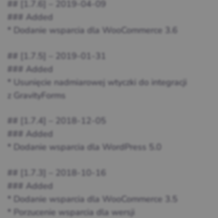
## [1.7.6] – 2019-04-09
### Added
* Dodanie wsparcia dla WooCommerce 3.6
## [1.7.5] – 2019-01-31
### Added
* Usunięcie nadmiarowej wtyczki do integracji
z GravityForms
## [1.7.4] – 2018-12-05
### Added
* Dodanie wsparcia dla WordPress 5.0
## [1.7.3] – 2018-10-16
### Added
* Dodanie wsparcia dla WooCommerce 3.5
* Porzucenie wsparcia dla wersji