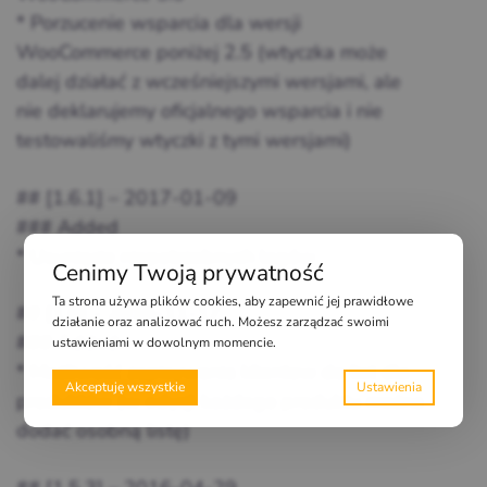
* Porzucenie wsparcia dla wersji
WooCommerce poniżej 2.5 (wtyczka może
dalej działać z wcześniejszymi wersjami, ale
nie deklarujemy oficjalnego wsparcia i nie
testowaliśmy wtyczki z tymi wersjami)
## [1.6.1] – 2017-01-09
### Added
* Usunięcie niepotrzebnych logów
Cenimy Twoją prywatność
Ta strona używa plików cookies, aby zapewnić jej prawidłowe
## [1.6] – 2016-11-17
działanie oraz analizować ruch. Możesz zarządzać swoimi
### Added
ustawieniami w dowolnym momencie.
* Możliwość zapisywania klientow do list dla
Akceptuję wszystkie
produktów (w edycji każdego produktu można
dodać osobną listę)