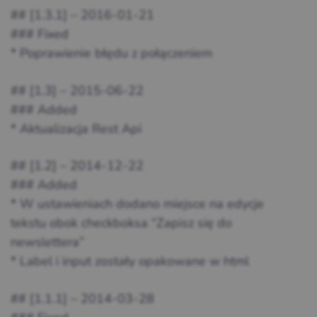
## [1.3.1] – 2016-01-21
### Fixed
* Poprawienie błędu z połączeniem
## [1.3] – 2015-06-22
### Added
* Aktualizacja Rest Api
## [1.2] – 2014-12-22
### Added
* W ustawieniach dodano miejsce na edycje
tekstu obok checkboksa “Zapisz się do
newslettera”
* Label i input zostały opakowane w html
## [1.1.1] – 2014-03-28