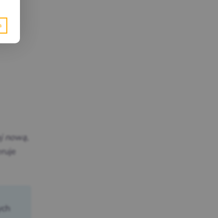
j nową
,
eruje
ych