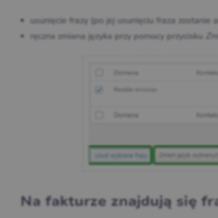
usunięcie frazy (po jej usunięciu fraza zostan
ręczna zmiana języka przy pomocy przycisku
Zmi
Na fakturze znajdują się f