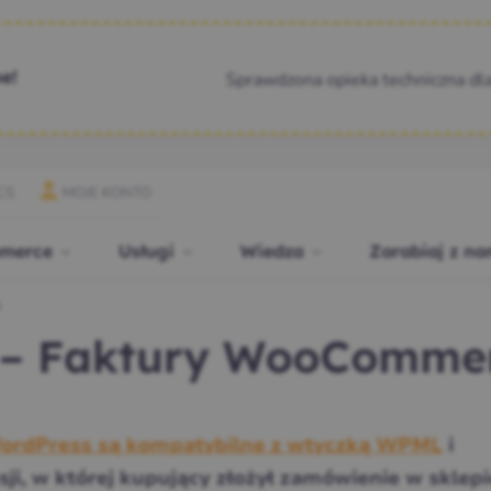
Sprawdzona opieka techniczna dl
e!
CS
MOJE KONTO
merce
Usługi
Wiedza
Zarabiaj z na
e
 – Faktury WooComme
ordPress są kompatybilne z wtyczką WPML
i
ji, w której kupujący złożył zamówienie w sklepi