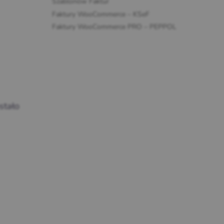
Szablonów Faktur
Faktury WooCommerce – KSeF
Faktury WooCommerce PRO – PEPPOL
stało