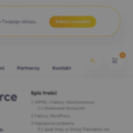
a Twojego sklepu.
Zobacz szczegóły
0
mi
Partnerzy
Kontakt
Spis treści
rce
1
WPML i Faktury WooCommerce
1.1
Dodawanie tłumaczeń
2
Faktury WordPress
3
Najczęstsze problemy
3.1
Język frazy w String Translation nie
e.