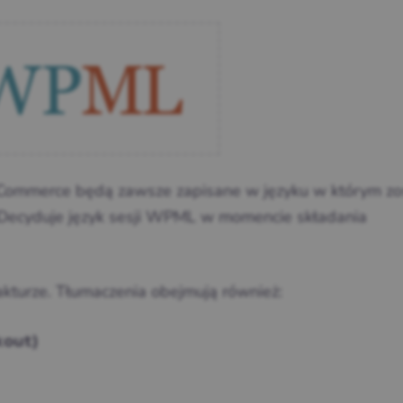
Commerce będą zawsze zapisane w języku w którym zo
Decyduje język sesji WPML w momencie składania
akturze. Tłumaczenia obejmują również:
kout)