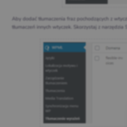
Aby dodać tłumaczenia fraz pochodzących z wtycz
tłumaczeń innych wtyczek. Skorzystaj z narzędzia S