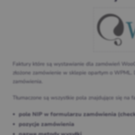
Faktury które są wystawianie dla zamówień Woo
złożone zamówienie w sklepie opartym o WPML. 
zamówienia.
Tłumaczone są wszystkie pola znajdujące się na f
pole NIP w formularzu zamówienia (chec
pozycje zamówienia
nazwę metody wysyłki