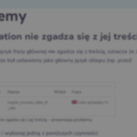
lemy
tion nie zgadza się z jej treśc
zyk frazy głównej nie zgadza się z treścią, oznacza że 
adze był ustawiony jako główny język sklepu (np. przed
ie zgadza się z jej treścią – prezentacja problemu
 i wykonaj jedną z poniższych czynności: