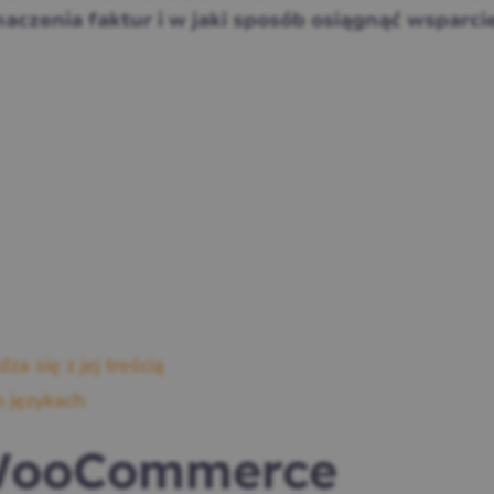
maczenia faktur i w jaki sposób osiągnąć wsparci
za się z jej treścią
h językach
 WooCommerce