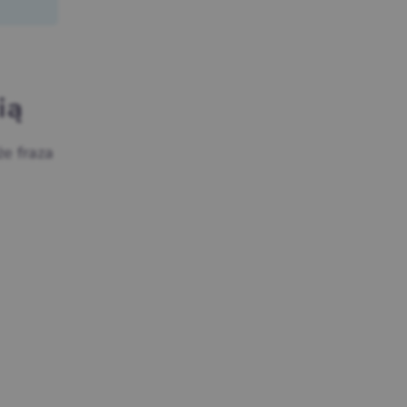
ią
że fraza