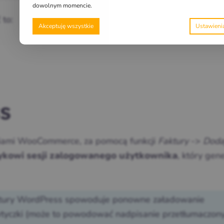
dowolnym momencie.
 to:
Akceptuję wszystkie
s
niami WooCommerce, za pomocą funkcji
Faktury
->
Doda
, który gen
ykowi sesji zalogowanego użytkownika
aktury WordPress spowoduje ponowne załadowanie
wtyczki (może to powodować nadpisanie przetłumaczon