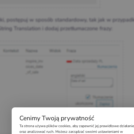
ki, postępuj w sposób standardowy, tak jak w przypad
tring Translation i dodaj przetłumaczone frazy:
Cenimy Twoją prywatność
Ta strona używa plików cookies, aby zapewnić jej prawidłowe działanie
oraz analizować ruch. Możesz zarządzać swoimi ustawieniami w