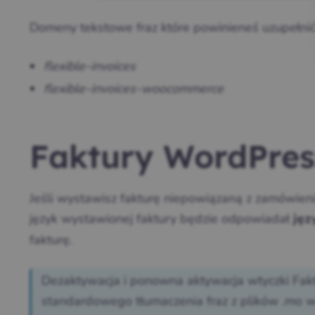
Domeny tekstowe fraz które powinieneś uzupełnić
flexible-invoices
flexible-invoices-woocommerce
Faktury WordPres
Jeśli wystawisz fakturę niepowiązaną z zamówie
język wystawionej faktury będzie odpowiadał
jęz
fakturę.
Dezaktywacja i ponowna aktywacja wtyczki F
standardowego tłumaczenia fraz z plików .mo 