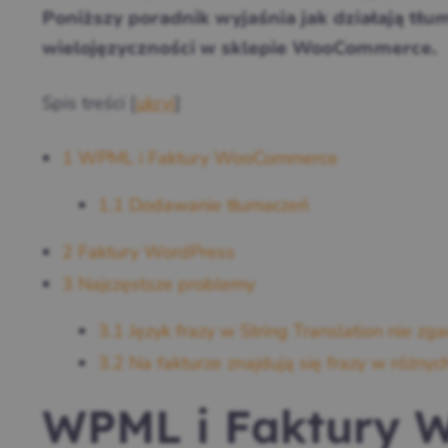
Poniższy poradnik wyjaśnia jak działają tłu
wielojęzyczności w sklepie WooCommerce.
Spis treści
[
ukryj
]
1
WPML i Faktury WooCommerce
1.1
Dodawanie tłumaczeń
2
Faktury WordPress
3
Najczęstsze problemy
3.1
Język frazy w String Translation nie zgad
3.2
Na fakturze znajdują się frazy w różnyc
WPML i Faktury