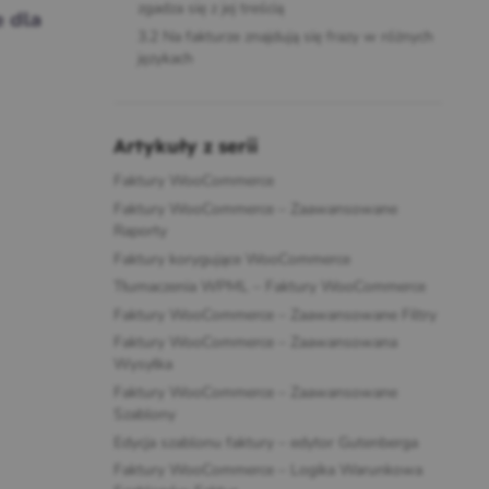
zgadza się z jej treścią
e dla
3.2
Na fakturze znajdują się frazy w różnych
językach
Artykuły z serii
Faktury WooCommerce
Faktury WooCommerce – Zaawansowane
Raporty
Faktury korygujące WooCommerce
Tłumaczenia WPML – Faktury WooCommerce
Faktury WooCommerce – Zaawansowane Filtry
Faktury WooCommerce – Zaawansowana
Wysyłka
Faktury WooCommerce – Zaawansowane
Szablony
Edycja szablonu faktury – edytor Gutenberga
Faktury WooCommerce – Logika Warunkowa