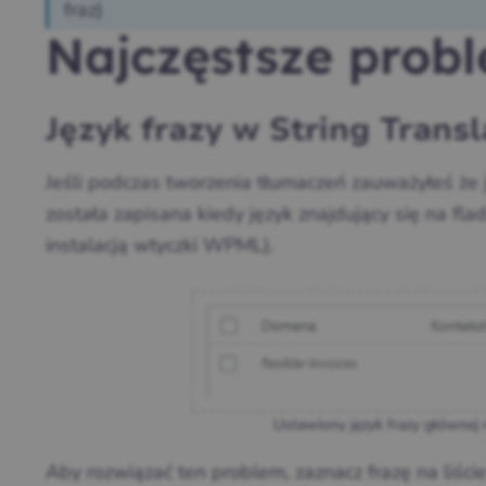
fraz)
Najczęstsze prob
Język frazy w String Transla
Jeśli podczas tworzenia tłumaczeń zauważyłeś że ję
została zapisana kiedy język znajdujący się na fl
instalacją wtyczki WPML).
Ustawiony język frazy głównej n
Aby rozwiązać ten problem, zaznacz frazę na liście