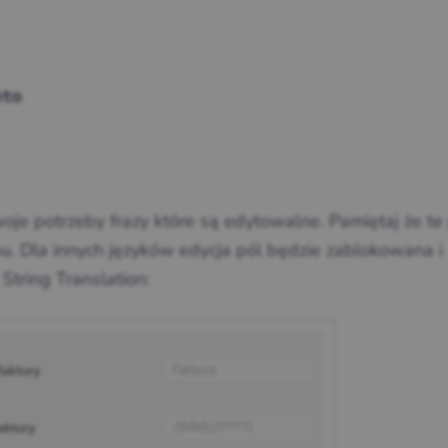
nto
je potrzeby frazy które są edytowalne. Pamiętaj że te
u. Dla innych języków edycja pól będzie zablokowana i
String Translation: