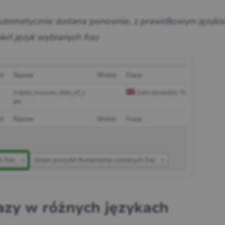
ie automatycznie dodana ponownie, z prawidłowym języki
eń język wybranych fraz
razy w różnych językach