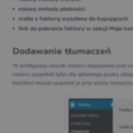
nazwę metody płatności
maile z fakturą wysyłane do kupujących
link do pobrania faktury w sekcji Moje ko
Dodawanie tłumaczeń
W konfiguracji wtyczki możesz dopasować pod swo
możesz uzupełnić tylko dla głównego języka sklep
będziesz musiał uzupełnić je przy użycia narzędzia 