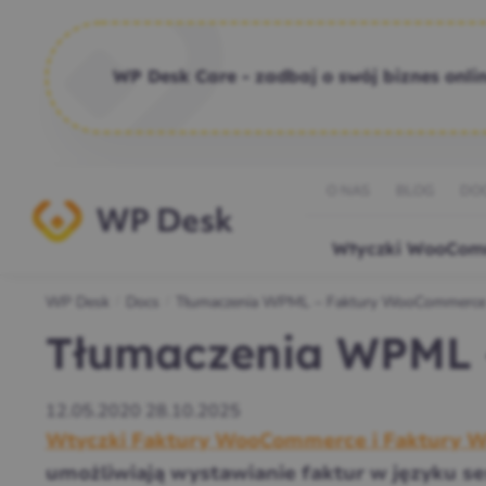
WP Desk Care - zadbaj o swój biznes onlin
O NAS
BLOG
DO
Wtyczki WooCom
WP Desk
Docs
Tłumaczenia WPML – Faktury WooCommerc
/
/
Tłumaczenia WPML
12.05.2020
28.10.2025
Wtyczki Faktury WooCommerce i Faktury W
umożliwiają wystawianie faktur w języku ses