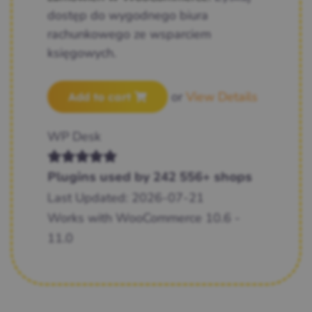
dostęp do wygodnego biura
rachunkowego ze wsparciem
księgowych.
or
View Details
Add to cart
WP Desk
Plugins used by 242 556+ shops
Last Updated: 2026-07-21
Works with WooCommerce 10.6 -
11.0