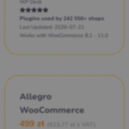
WP Desk
Plugins used by 242 556+ shops
Last Updated: 2026-07-21
Works with WooCommerce 8.1 - 11.0
Allegro
WooCommerce
499
zł
(
613,77
zł
z VAT)