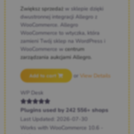
Zwiększ sprzedaż
w sklepie dzięki
dwustronnej integracji Allegro z
WooCommerce. Allegro
WooCommerce to wtyczka, która
zamieni Twój sklep na WordPress i
WooCommerce w
centrum
zarządzania aukcjami Allegro.
or
View Details
Add to cart
WP Desk
Plugins used by 242 556+ shops
Last Updated: 2026-07-30
Works with WooCommerce 10.6 -