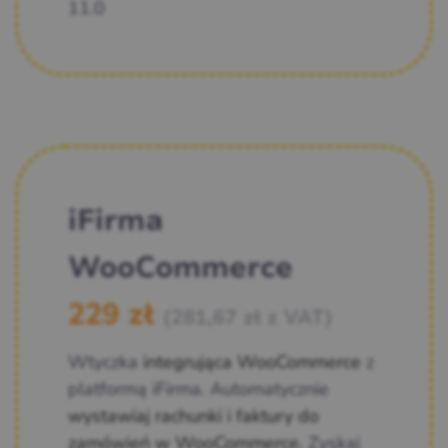
11.0
iFirma
WooCommerce
229
zł
(
281,67
zł
z VAT)
Wtyczka
integrująca WooCommerce
z
platformą iFirma. Automatycznie
wystawiaj rachunki i faktury do
zamówień w WooCommerce.
Zyskaj