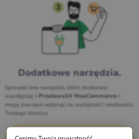
Dodatkowe narzędzia.
Sprawdź inne narzędzia, które doskonale
współgrają z
i
Przelewy24 WooCommerce
mogą znacząco wpłynąć na wydajność i możliwości
Twojego biznesu:
Cenimy Twoją prywatność