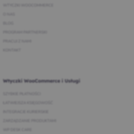
WTYCZKI WOOCOMMERCE
O NAS
BLOG
PROGRAM PARTNERSKI
PRACUJ Z NAMI
KONTAKT
Wtyczki WooCommerce i Usługi
SZYBKIE PŁATNOŚCI
ŁATWIEJSZA KSIĘGOWOŚĆ
INTEGRACJE KURIERSKIE
ZARZĄDZANIE PRODUKTAMI
WP DESK CARE