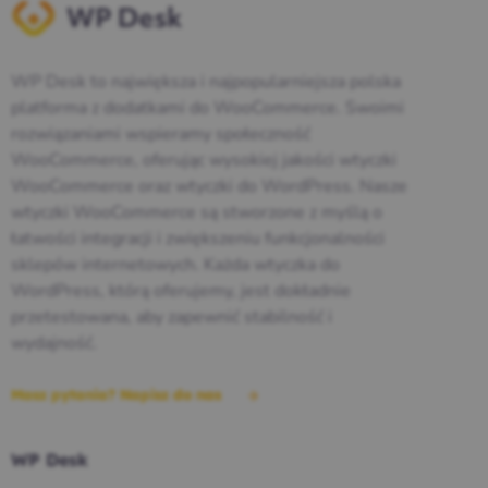
WP Desk to największa i najpopularniejsza polska
platforma z dodatkami do WooCommerce. Swoimi
rozwiązaniami wspieramy społeczność
WooCommerce, oferując wysokiej jakości wtyczki
WooCommerce oraz wtyczki do WordPress. Nasze
wtyczki WooCommerce są stworzone z myślą o
łatwości integracji i zwiększeniu funkcjonalności
sklepów internetowych. Każda wtyczka do
WordPress, którą oferujemy, jest dokładnie
przetestowana, aby zapewnić stabilność i
wydajność.
Masz pytania? Napisz do nas
WP Desk