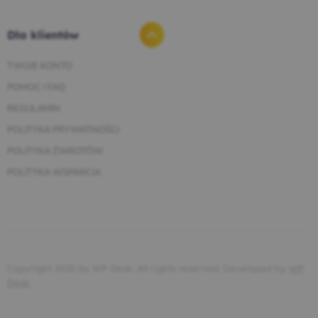
Dla klientów
TWOJE KONTO
POMOC I FAQ
REGULAMIN
POLITYKA PRYWATNOŚCI
POLITYKA ZWROTÓW
POLITYKA WSPARCIA
Copyright 2025 by WP Desk. All rights reserved. Developed by
WP
Desk
.