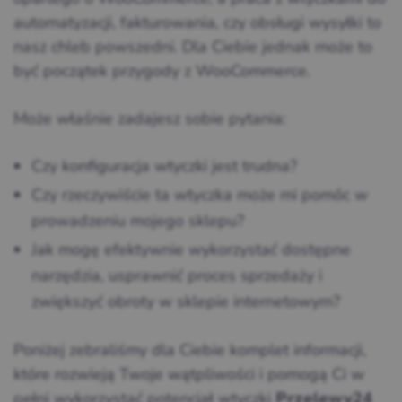
automatyzacji, fakturowania, czy obsługi wysyłki to
nasz chleb powszedni. Dla Ciebie jednak może to
być początek przygody z WooCommerce.
Może właśnie zadajesz sobie pytania:
Czy konfiguracja wtyczki jest trudna?
Czy rzeczywiście ta wtyczka może mi pomóc w
prowadzeniu mojego sklepu?
Jak mogę efektywnie wykorzystać dostępne
narzędzia, usprawnić proces sprzedaży i
zwiększyć obroty w sklepie internetowym?
Poniżej zebraliśmy dla Ciebie komplet informacji,
które rozwieją Twoje wątpliwości i pomogą Ci w
pełni wykorzystać potencjał wtyczki
Przelewy24