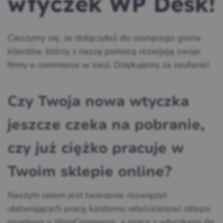
wtyczek WP Desk!
Cieszymy się, że dołączyłeś do rosnącego grona
klientów, którzy z naszą pomocą rozwijają swoje
firmy e-commerce w sieci. Dziękujemy za zaufanie!
Czy Twoja nowa wtyczka
jeszcze czeka na pobranie,
czy już ciężko pracuje w
Twoim sklepie online?
Naszym celem jest tworzenie rozwiązań
ułatwiających pracę każdemu właścicielowi sklepu
opartego o WooCommerce, a praca z wtyczkami do