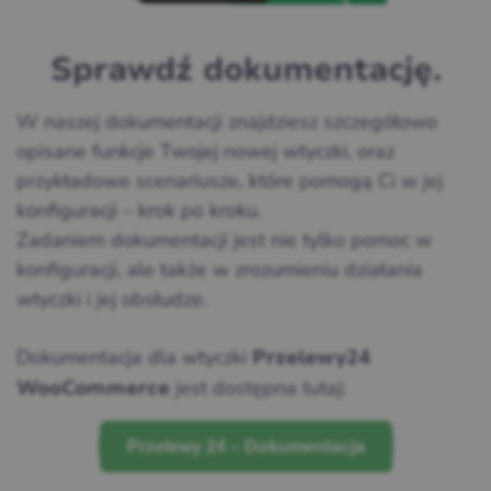
Sprawdź dokumentację.
W naszej dokumentacji znajdziesz szczegółowo
opisane funkcje Twojej nowej wtyczki, oraz
przykładowe scenariusze, które pomogą Ci w jej
konfiguracji – krok po kroku.
Zadaniem dokumentacji jest nie tylko pomoc w
konfiguracji, ale także w zrozumieniu działania
wtyczki i jej obsłudze.
Dokumentacja dla wtyczki
Przelewy24
jest dostępna tutaj:
WooCommerce
Przelewy 24 – Dokumentacja