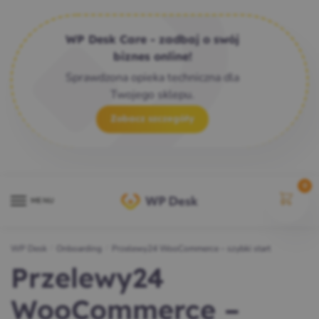
WP Desk Care - zadbaj o swój
biznes online!
Sprawdzona opieka techniczna dla
Twojego sklepu.
Zobacz szczegóły
0
MENU
WP Desk
/
Onboarding
/
Przelewy24 WooCommerce – szybki start
Przelewy24
WooCommerce –