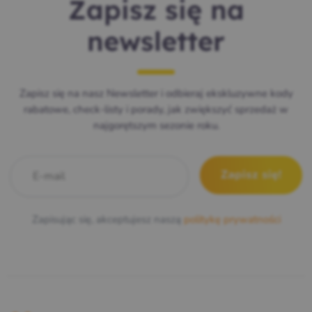
Zapisz się na
newsletter
Zapisz się na nasz Newsletter i odbieraj ekskluzywne kody
rabatowe, check-listy i porady, jak zwiększyć sprzedaż w
najgorętszym sezonie roku.
E-mail
*
Zapisując się, akceptujesz naszą
politykę prywatności