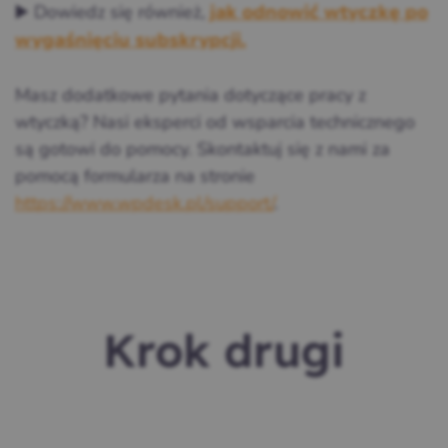
▶️ Dowiedz się również,
jak odnowić wtyczkę po
wygaśnięciu subskrypcji.
Masz dodatkowe pytania dotyczące pracy z
wtyczką? Nasi eksperci od wsparcia technicznego
są gotowi do pomocy. Skontaktuj się z nami za
pomocą formularza na stronie
https://www.wpdesk.pl/support/
.
Krok drugi