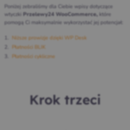
Poniżej zebraliśmy dla Ciebie wpisy dotyczące
wtyczki
które
Przelewy24 WooCommerce,
pomogą Ci maksymalnie wykorzystać jej potencjał:
Niższe prowizje dzięki WP Desk
Płatności BLIK
Płatności cykliczne
Krok trzeci