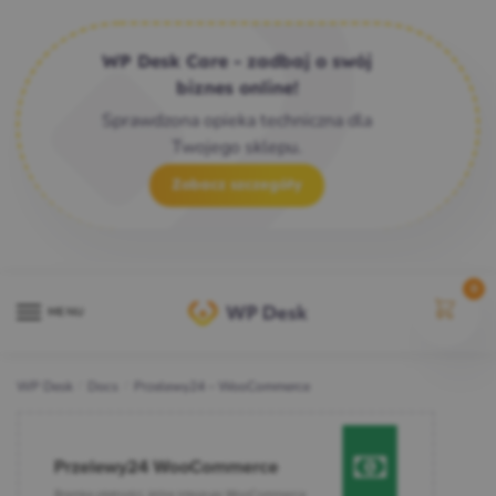
WP Desk Care - zadbaj o swój
biznes online!
Sprawdzona opieka techniczna dla
Twojego sklepu.
Zobacz szczegóły
0
MENU
WP Desk
/
Docs
/
Przelewy24 – WooCommerce