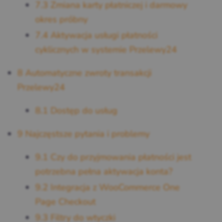
7.3
Zmiana karty płatniczej i darmowy
okres próbny
7.4
Aktywacja usługi płatności
cyklicznych w systemie Przelewy24
8
Automatyczne zwroty transakcji
Przelewy24
8.1
Dostęp do usług
9
Najczęstsze pytania i problemy
9.1
Czy do przyjmowania płatności jest
potrzebna pełna aktywacja konta?
9.2
Integracja z WooCommerce One
Page Checkout
9.3
Filtry do wtyczki