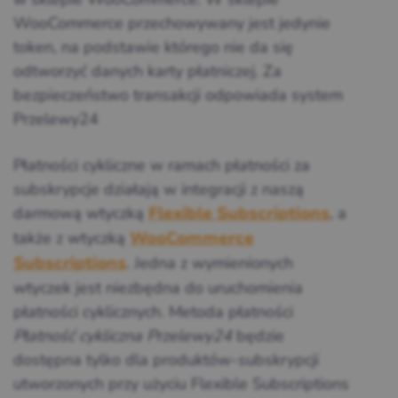
WooCommerce przechowywany jest jedynie
token, na podstawie którego nie da się
odtworzyć danych karty płatniczej. Za
bezpieczeństwo transakcji odpowiada system
Przelewy24
Płatności cykliczne w ramach płatności za
subskrypcje działają w integracji z naszą
darmową wtyczką
, a
Flexible Subscriptions
także z wtyczką
WooCommerce
. Jedna z wymienionych
Subscriptions
wtyczek jest niezbędna do uruchomienia
płatności cyklicznych. Metoda płatności
Płatność cykliczna Przelewy24
będzie
dostępna tylko dla produktów-subskrypcji
utworzonych przy użyciu Flexible Subscriptions