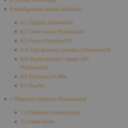
5
Ważne informacje
6
Konfiguracja bramki płatności
6.1
Ogólne ustawienia
6.2
Dane konta Przelewy24
6.3
Panel Przelewy24
6.4
Tryb testowy Sandbox Przelewy24
6.5
Wyślij koszyk i status API
Przelewy24
6.6
Przelewy24 Blik
6.7
PayPo
7
Płatności cykliczne Przelewy24
7.1
Płatności rekurencyjne
7.2
Moje konto