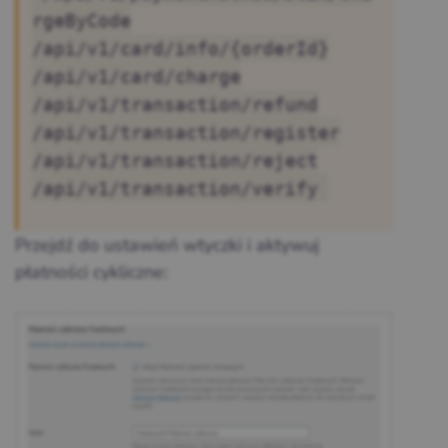
rgeByCode
/api/v1/card/info/{orderId}
/api/v1/card/charge
/api/v1/transaction/refund
/api/v1/transaction/register
/api/v1/transaction/reject
/api/v1/transaction/verify
Przejdź do ustawień wtyczki i aktywuj
płatności cykliczne: