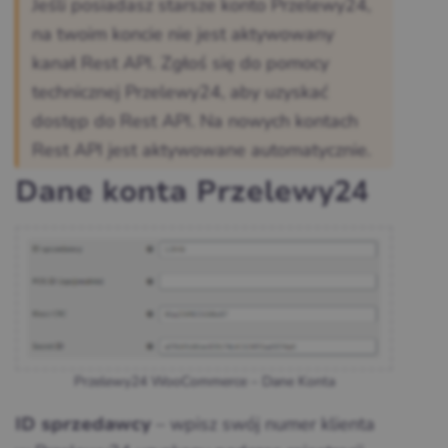
Jeśli posiadasz starsze konto Przelewy24,
na twoim koncie nie jest aktywowany
kanał Rest API. Zgłoś się do pomocy
technicznej Przelewy24, aby uzyskać
dostęp do Rest API. Na nowych kontach
Rest API jest aktywowane automatycznie.
Dane konta Przelewy24
Przelewy24 WooCommerce – Dane Konta
– wpisz swój numer klienta
ID sprzedawcy