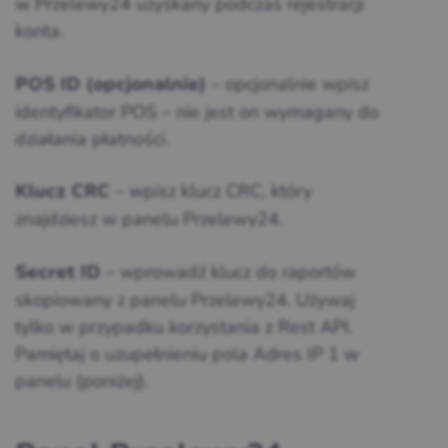
w Przelewy24 uzyskany podczas rejestracji
konta.
– opcjonalnie wpisz
POS ID (opcjonalnie)
identyfikator POS – nie jest on wymagany do
działania płatności.
– wpisz klucz CRC, który
Klucz CRC
znajdziesz w panelu Przelewy24.
– wprowadź klucz do raportów
Secret ID
skopiowany z panelu Przelewy24. Używaj
tylko w przypadku korzystania z Rest API.
Pamiętaj o uzupełnieniu pola Adres IP 1 w
panelu (poniżej).