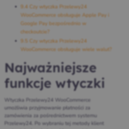
9.4
Czy wtyczka Przelewy24
WooCommerce obsługuje Apple Pay i
Google Pay bezpośrednio w
checkoutcie?
9.5
Czy wtyczka Przelewy24
WooCommerce obsługuje wiele walut?
Najważniejsze
funkcje wtyczki
Wtyczka Przelewy24 WooCommerce
umożliwia przyjmowanie płatności za
zamówienia za pośrednictwem systemu
Przelewy24. Po wybraniu tej metody klient