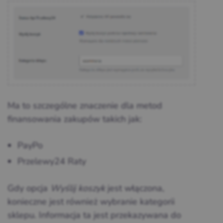
Ma to szczególne znaczenie dla metod
finansowania zakupów takich jak:
PayPo
Przelewy24 Raty
Gdy opcja
Wyślij koszyk
jest włączona,
konieczne jest również wybranie kategorii
sklepu. Informacja ta jest przekazywana do