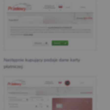
Następnie kupujący podaje dane karty
płatniczej: