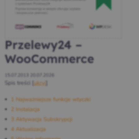
Przelewy24 –
WooCommerce
15.07.2013
20.07.2026
Spis treści
[
ukryj
]
1
Najważniejsze funkcje wtyczki
2
Instalacja
3
Aktywacja Subskrypcji
4
Aktualizacja