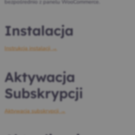
bezpośrednio z panelu WooCommerce.
Instalacja
Instrukcja instalacji →
Aktywacja
Subskrypcji
Aktywacja subskrypcji →