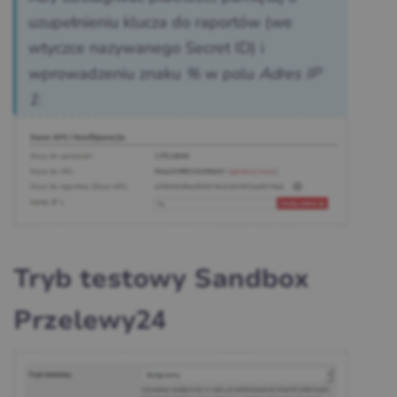
uzupełnieniu klucza do raportów (we
wtyczce nazywanego Secret ID) i
wprowadzeniu znaku
%
w polu
Adres IP
1
:
Tryb testowy Sandbox
Przelewy24