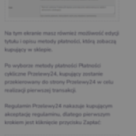
Na tym ekranie masz również możliwość edycji
tytułu i opisu metody płatności, którą zobaczą
kupujący w sklepie.
Po wyborze metody płatności Płatności
cykliczne Przelewy24, kupujący zostanie
przekierowany do strony Przelewy24 w celu
realizacji pierwszej transakcji.
Regulamin Przelewy24 nakazuje kupującym
akceptację regulaminu, dlatego pierwszym
krokiem jest kliknięcie przycisku Zapłać: