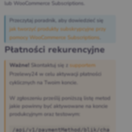
lub WooCommerce Subscriptions.
Przeczytaj poradnik, aby dowiedzieć się
jak tworzyć produkty subskrypcyjne przy
pomocy WooCommerce Subscriptions
.
Płatności rekurencyjne
Skontaktuj się z
supportem
Ważne!
Przelewy24 w celu aktywacji płatności
cyklicznych na Twoim koncie.
W zgłoszeniu prześlij poniższą listę metod
jakie powinny być aktywowane na koncie
produkcyjnym oraz testowym:
/api/v1/paymentMethod/blik/cha