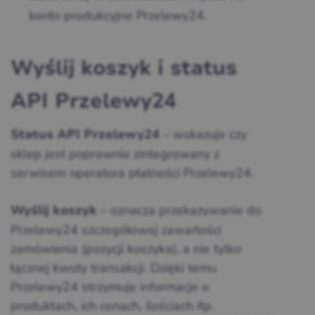
konto produkcyjne Przelewy24.
Wyślij koszyk i status
API Przelewy24
– wskazuje czy
Status API Przelewy24
sklep jest poprawnie zintegrowany z
serwisem operatora płatności Przelewy24.
– oznacza przekazywanie do
Wyślij koszyk
Przelewy24 szczegółowej zawartości
zamówienia (pozycji koszyka), a nie tylko
łącznej kwoty transakcji. Dzięki temu
Przelewy24 otrzymuje informacje o
produktach, ich cenach, ilościach itp.