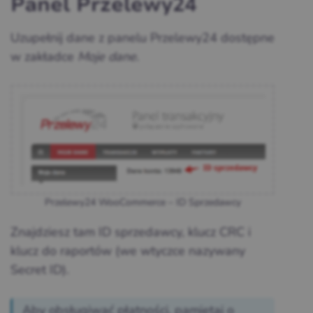
Panel Przelewy24
Uzupełnij dane z panelu Przelewy24 dostępne
w zakładce
Moje dane
.
Przelewy24 WooCommerce – ID Sprzedawcy
Znajdziesz tam ID sprzedawcy, klucz CRC i
klucz do raportów (we wtyczce nazywany
Secret ID).
Aby obsługiwać płatności, pamiętaj o