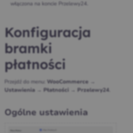
włączona na koncie Przelewy24.
Konfiguracja
bramki
płatności
Przejdź do menu:
WooCommerce →
.
Ustawienia → Płatności → Przelewy24
Ogólne ustawienia