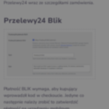
Przelewy24 wraz ze szczegółami zamówienia.
Przelewy24 Blik
Płatność BLIK wymaga, aby kupujący
wprowadził kod w checkoucie. Jedyne co
następnie należy zrobić to zatwierdzić
płatność na urządzeniu mobilnym.