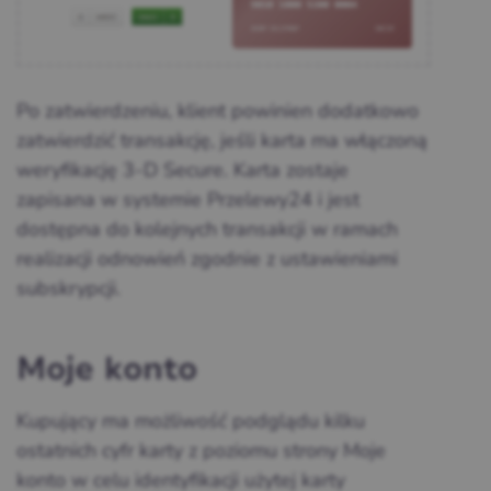
Po zatwierdzeniu, klient powinien dodatkowo
zatwierdzić transakcję, jeśli karta ma włączoną
weryfikację 3-D Secure. Karta zostaje
zapisana w systemie Przelewy24 i jest
dostępna do kolejnych transakcji w ramach
realizacji odnowień zgodnie z ustawieniami
subskrypcji.
Moje konto
Kupujący ma możliwość podglądu kilku
ostatnich cyfr karty z poziomu strony Moje
konto w celu identyfikacji użytej karty