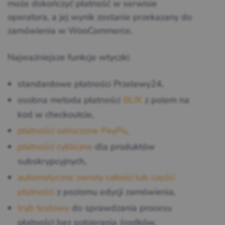
może dokończyć płatność w serwisie
operatora, a jej wynik zostanie przekazany do
zamówienia w WooCommerce.
Najważniejsze funkcje wtyczki:
standardowe płatności Przelewy24,
osobna metoda płatności
BLIK
z polem na
kod w checkoutcie,
płatności odroczone PayPo
,
płatności cykliczne
dla produktów
subskrypcyjnych,
automatyczne zwroty całości lub części
płatności
z poziomu edycji zamówienia,
tryb testowy
do sprawdzania procesu
płatności bez pobierania środków,