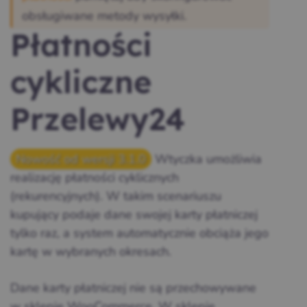
obsługiwane metody wysyłki.
Płatności
cykliczne
Przelewy24
Nowość od wersji 3.1.0
Wtyczka umożliwia
realizację płatności cyklicznych
(rekurencyjnych). W takim scenariuszu
kupujący podaje dane swojej karty płatniczej
tylko raz, a system automatycznie obciąża jego
kartę w wybranych okresach.
Dane karty płatniczej nie są przechowywane
w sklepie WooCommerce. W sklepie