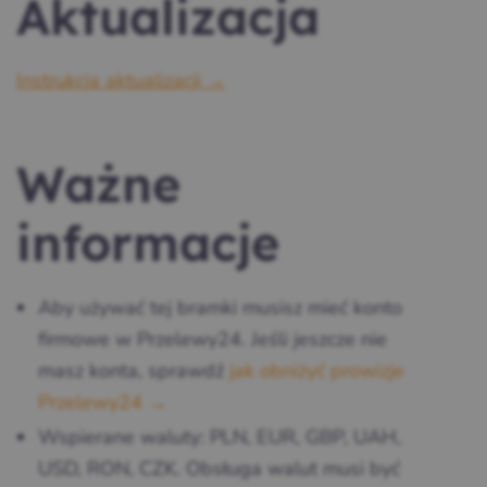
Aktualizacja
Instrukcja aktualizacji →
Ważne
informacje
Aby używać tej bramki musisz mieć konto
firmowe w Przelewy24. Jeśli jeszcze nie
masz konta, sprawdź
jak obniżyć prowizje
Przelewy24 →
Wspierane waluty: PLN, EUR, GBP, UAH,
USD, RON, CZK. Obsługa walut musi być