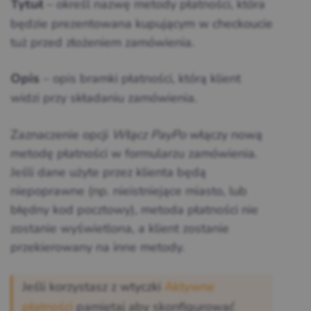
– określ nazwę metody płatności, która
Tytuł
będzie prezentowana kupującym w checkoucie
tuż przed złożeniem zamówienia.
– opis bramki płatności, którą klient
Opis
widzi przy składaniu zamówienia.
Zaznaczenie opcji
Włącz PayPo
włączy nową
metodę płatności w formularzu zamówienia.
Jeśli dane użyte przez klienta będą
niepoprawne (np. nieistniejące miasto, lub
błędny kod pocztowy), metoda płatności nie
zostanie wyświetlona, a klient zostanie
przekierowany na inne metody.
Jeśli korzystasz z wtyczki
Aktywne
płatności
pamiętaj aby skonfigurować