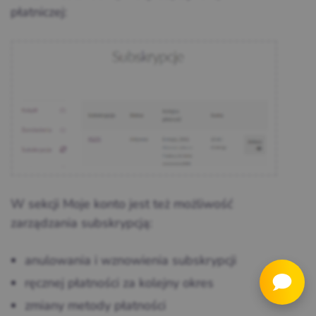
płatniczej:
W sekcji Moje konto jest też możliwość
zarządzania subskrypcją:
anulowania i wznowienia subskrypcji
ręcznej płatności za kolejny okres
zmiany metody płatności