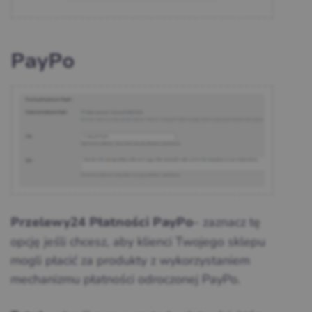
PayPo
– zaznacz tę
Przelewy24 Płatności PayPo
opcję jeśli chcesz, aby klienci Twojego sklepu
mogli płacić za produkty z wykorzystaniem
mechanizmu płatności odroczonej PayPo.