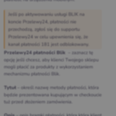
Jeśli po aktywowaniu usługi BLIK na
koncie Przelewy24, płatności nie
przechodzą, zgłoś się do supportu
Przelewy24 w celu upewnienia się, że
kanał płatności 181 jest odblokowany.
– zaznacz tę
Przelewy24 płatności Blik
opcję jeśli chcesz, aby klienci Twojego sklepu
mogli płacić za produkty z wykorzystaniem
mechanizmu płatności Blik.
– określ nazwę metody płatności, która
Tytuł
będzie prezentowana kupującym w checkoucie
tuż przed złożeniem zamówienia.
– opis bramki płatności, którą którą klient
Opis