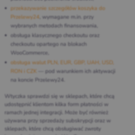
przekazywanie szczegółów koszyka do
Przelewy24
, wymagane m.in. przy
wybranych metodach finansowania,
obsługa klasycznego checkoutu oraz
checkoutu opartego na blokach
WooCommerce,
obsługa walut PLN, EUR, GBP, UAH, USD,
RON i CZK
— pod warunkiem ich aktywacji
na koncie Przelewy24.
Wtyczka sprawdzi się w sklepach, które chcą
udostępnić klientom kilka form płatności w
ramach jednej integracji. Może być również
używana przy sprzedaży subskrypcji oraz w
sklepach, które chcą obsługiwać zwroty