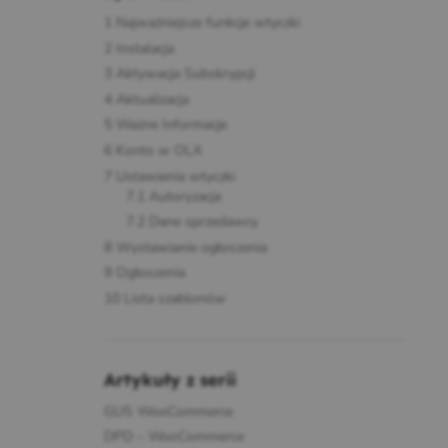
1
Najważniejsze funkcje wtyczki
2
Instalacja
3
Aktywacja Subskrypcji
4
Aktualizacja
5
Ważne Informacje
6
Konto w OLX
7
Ustawienia wtyczki
7.1
Autoryzacja
7.2
Dane sprzedawcy
8
Wystawianie ogłoszenia
9
Ogłoszenia
10
Lista szablonów
Artykuły z serii
GUS WooCommerce
DPD – WooCommerce