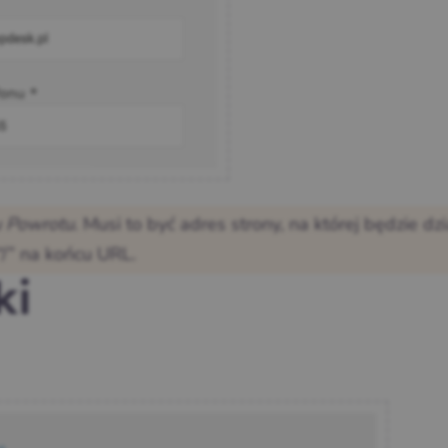
 Powrotu
. Musi to być adres strony, na której będzie dzi
/” na końcu URL.
ki