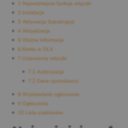
1
Najważniejsze funkcje wtyczki
2
Instalacja
3
Aktywacja Subskrypcji
4
Aktualizacja
5
Ważne Informacje
6
Konto w OLX
7
Ustawienia wtyczki
7.1
Autoryzacja
7.2
Dane sprzedawcy
8
Wystawianie ogłoszenia
9
Ogłoszenia
10
Lista szablonów