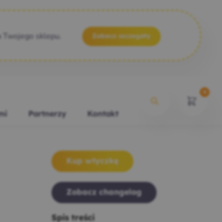
a Twojego sklepu.
Zobacz szczegóły
0
mi
Partnerzy
Kontakt
Kup wtyczkę
Zobacz changelog
Spis treści