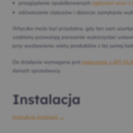
przeglądanie opublikowanych
ogłoszeń wraz z 
odświeżanie statusów i zbiorcze zamykanie wy
Wtyczka może być przydatna, gdy ten sam asort
szablony pozwalają ponownie wykorzystać ustawie
przy wystawianiu wielu produktów z tej samej kate
Do działania wymagane jest
połączenie z API OL
danych sprzedawcy.
Instalacja
Instrukcja instalacji →