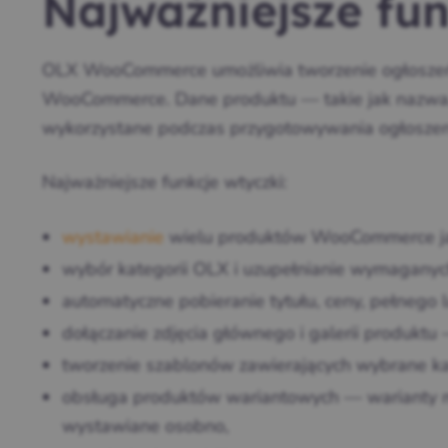
Najważniejsze fun
OLX WooCommerce umożliwia tworzenie ogłoszeń
WooCommerce. Dane produktu — takie jak nazwa, 
wykorzystane podczas przygotowywania ogłoszen
Najważniejsze funkcje wtyczki:
wystawianie
wielu produktów WooCommerce ja
wybór kategorii OLX i uzupełnianie wymaganych
automatyczne pobieranie tytułu, ceny, pełnego 
dołączanie zdjęcia głównego i galerii produktu
tworzenie szablonów zawierających wybrane kat
obsługa produktów wariantowych — warianty 
wystawiane osobno,