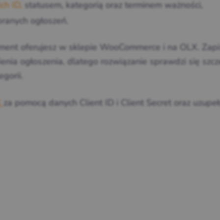
ich ID,
statusem, kategorią oraz terminem ważności,
branych ogłoszeń.
yment oferujesz w sklepie WooCommerce i na OLX. Zap
nia ogłoszenia, dlatego rozwiązanie sprawdzi się szcz
gorii.
X
za pomocą danych Client ID i Client Secret oraz uzupeł