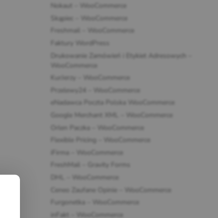
Nokaut – WooCommerce
Skąpiec – WooCommerce
Freshmail – WooCommerce
Faktury WordPress
Drukowanie Zamówień i Etykiet Adresowych –
WooCommerce
KurJerzy – WooCommerce
Przelewy24 – WooCommerce
eNadawca Poczta Polska WooCommerce
Google Merchant XML – WooCommerce
Orlen Paczka – WooCommerce
Flexible Pricing – WooCommerce
iFirma – WooCommerce
FreshMail – Gravity Forms
DHL – WooCommerce
Ceneo Zaufane Opinie – WooCommerce
Furgonetka – WooCommerce
inFakt – WooCommerce