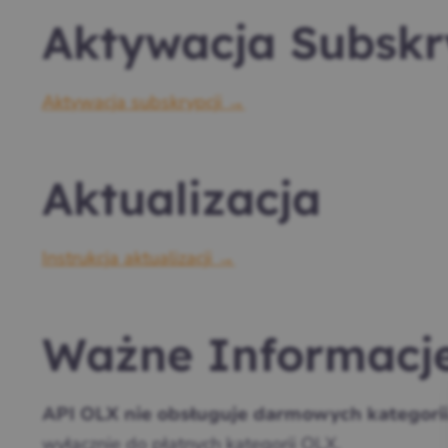
Aktywacja Subskr
Aktywacja subskrypcji →
Aktualizacja
Instrukcja aktualizacji →
Ważne Informacj
API OLX nie obsługuje darmowych kategorii
wyłącznie do płatnych kategorii OLX.