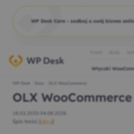
WP Desk Care - zadbaj o swój biznes onlin
O NAS
BLOG
DO
Wtyczki WooCom
WP Desk
Docs
OLX WooCommerce
/
/
OLX WooCommerce
16.03.2020
04.08.2026
Spis treści
[
ukryj
]