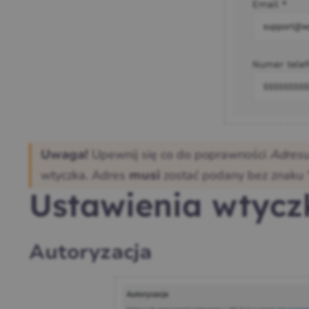
Upewnij się co do poprawności
Adresu
Uwaga!
wtyczka. Adres
zostać podany bez znaku “
musi
Ustawienia wtycz
Autoryzacja