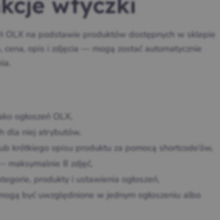
kcje wtyczki
 OLX na podstawie produktów dostępnych w sklepie
cena, opis i zdjęcia — mogą zostać automatycznie
ia.
ko ogłoszeń OLX,
 dla niej atrybutów,
lub krótkiego opisu produktu za pomocą shortcode’ów,
 — maksymalnie 8 zdjęć,
egorie, produkty i ustawienia ogłoszeń,
mogą być uwzględnione w jednym ogłoszeniu albo