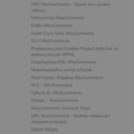
UPS WooCommerce – Stawki live i punkty
odbioru
Fakturownia WooCommerce
FedEx WooCommerce
Quick Cross Sells WooCommerce
OLX WooCommerce
Przetłumacz pola Flexible Product Add-Ons za
pomocą wtyczki WPML
Dropshipping XML WooCommerce
Niekompatybilne wersje wtyczek
Multi Vendor Shipping WooCommerce
GLS – WooCommerce
Faktura XL WooCommerce
Opineo – WooCommerce
WooCommerce Checkout Steps
UPS WooCommerce – Etykiety nadawcze i
śledzenie przesyłek
Opinie Allegro