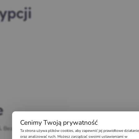
ypcji
e
Cenimy Twoją prywatność
Bezpośrednio ze sklepu możesz wystawić ogłoszenia
.
Ta strona używa plików cookies, aby zapewnić jej prawidłowe działanie
oraz analizować ruch. Możesz zarządzać swoimi ustawieniami w