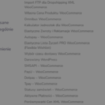
Import FTP dla Dropshipping XML
WooCommerce
Własna Cena Produktu WooCommerce
Omnibus WooCommerce
isane
Kalkulator Jednostek dla WooCommerce
ególnie
Elastyczne Zwroty i Reklamacje WooCommerce
Autopay – WooCommerce
Elastyczna Lista Życzeń PRO WooCommerce
(Flexible Wishlist)
nienie
Wybór czasu dostawy WooCommerce
Darowizny WordPress
SMSAPI – WooCommerce
PayU – WooCommerce
Dotpay – WooCommerce
Tpay – WooCommerce
Statusy zamówień – WooCommerce
Aktywne Płatności – WooCommerce
Porównywarki Cen XML WooCommerce