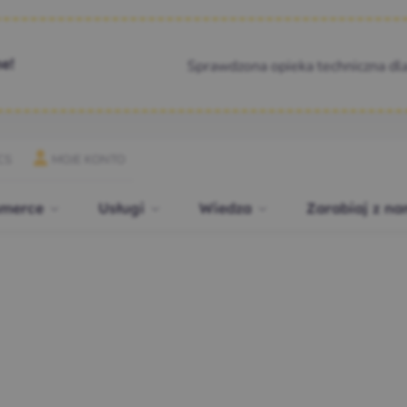
Sprawdzona opieka techniczna dl
e!
CS
MOJE KONTO
merce
Usługi
Wiedza
Zarabiaj z na