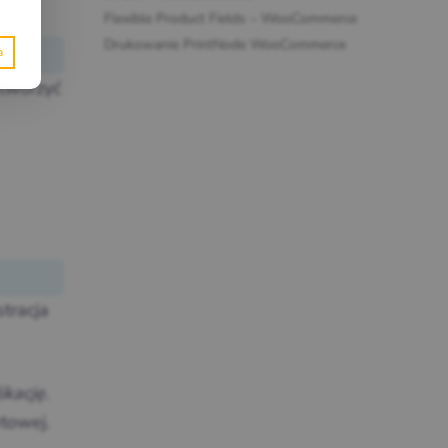
Flexible Product Fields – WooCommerce
Drukowanie PrintNode WooCommerce
stworzyć
tracja
ikację
.
towej.