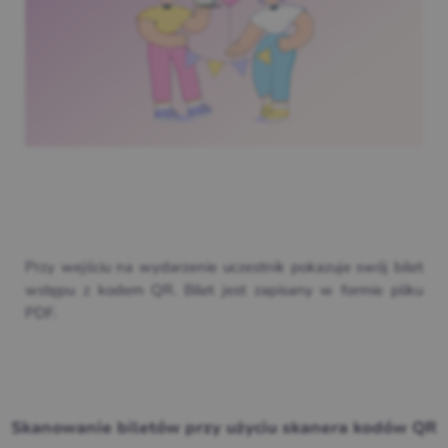
Przy wejściu na wydarzenie uczestnik pokazuje swój bilet
wstępu z kodem QR. Bilet jest zapisany w formie pliku
PDF.
Skanowanie biletów przy użyciu skanera kodów QR