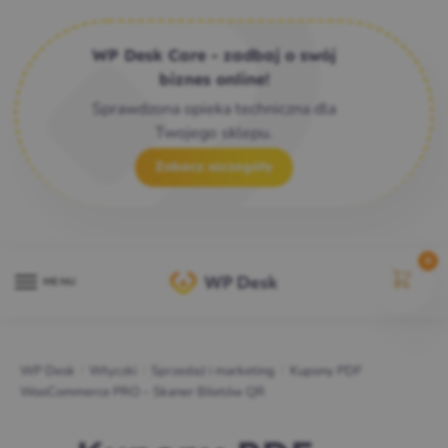
WP Desk Care - zadbaj o swój
biznes online!
Sprawdzona opieka techniczna dla
Twojego sklepu.
Zobacz szczegóły
0
MENU
WP Desk
/
Wtyczki
/
Sprzedaż i marketing
/
Kupony PDF
WooCommerce PRO – Skaner Biletów QR