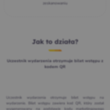
zeskanowaniu
Jak to działa?
Uczestnik wydarzenia otrzymuje bilet wstępu z
kodem QR
Uczestnik wydarzenia otrzymuje bilet wstępu na
wydarzenie. Bilet wstępu zawiera kod QR, który został
wygenerowany na podstawie kodu marketingowego