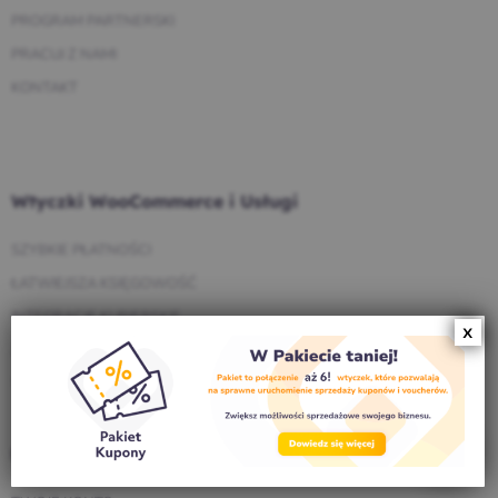
PROGRAM PARTNERSKI
PRACUJ Z NAMI
KONTAKT
Wtyczki WooCommerce i Usługi
SZYBKIE PŁATNOŚCI
ŁATWIEJSZA KSIĘGOWOŚĆ
INTEGRACJE KURIERSKIE
ZARZĄDZANIE PRODUKTAMI
WP DESK CARE
Dla klientów