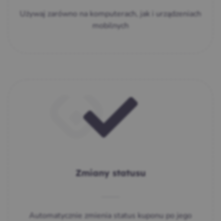
Używaj zarówno na komputerach, jak i urządzeniach
mobilnych
Zmiany statusu
Automatycznie zmienia status kuponu po jego