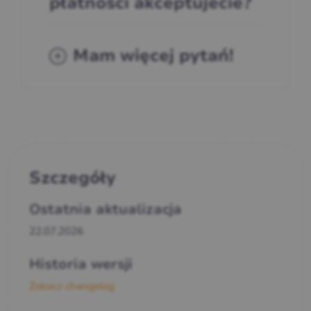
płatności akceptujecie?
Mam więcej pytań!
Szczegóły
Ostatnia aktualizacja
22.07.2026
Historia wersji
Zobacz changelog