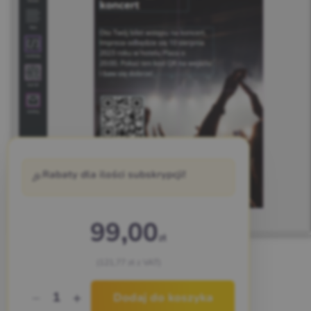
🎉
Rabaty dla ilości subskrypcji!
99,00
zł
(121,77 zł z VAT)
Zrzuty ekranu
1
Dodaj do koszyka