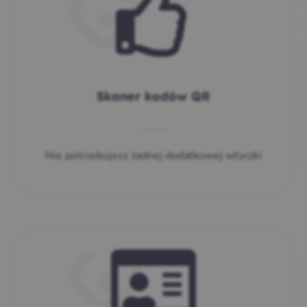
Skaner kodów QR
Nie potrzebujesz żadnej dodatkowej wtyczki