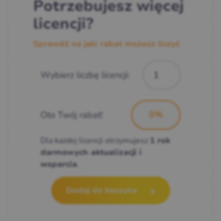
Potrzebujesz więcej
licencji?
Sprawdź na jaki rabat możesz liczyć
Wybierz liczbę licencji:
Oto Twój rabat!
Dla każdej licencji otrzymujesz
1 rok
darmowych aktualizacji i
.
wsparcia
Dodaj do koszyka