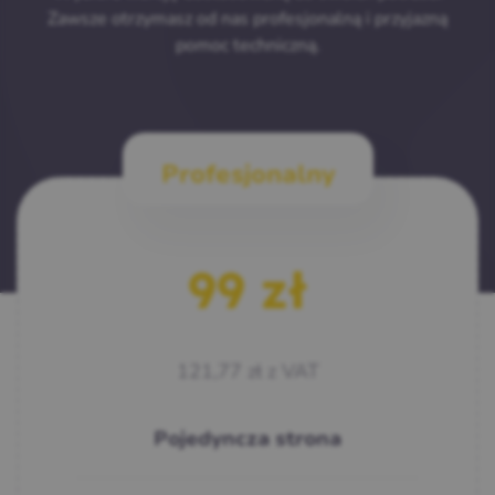
Zawsze otrzymasz od nas profesjonalną i przyjazną
pomoc techniczną.
Profesjonalny
99
zł
121,77
zł
z VAT
Pojedyncza strona