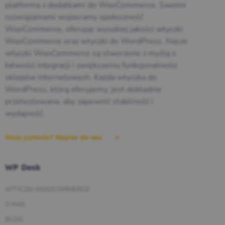
platforma z dodatkami do WooCommerce. Swoimi
rozwiązaniami wspieramy społeczność
WooCommerce, oferując wysokiej jakości wtyczki
WooCommerce oraz wtyczki do WordPress. Nasze
wtyczki WooCommerce są stworzone z myślą o
łatwości integracji i zwiększeniu funkcjonalności
sklepów internetowych. Każda wtyczka do
WordPress, którą oferujemy, jest dokładnie
przetestowana, aby zapewnić stabilność i
wydajność.
Masz pytania? Napisz do nas
WP Desk
WTYCZKI WOOCOMMERCE
O NAS
BLOG