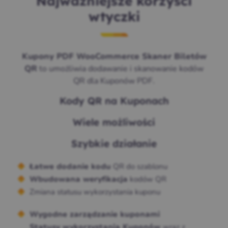
Najważniejsze korzyści
wtyczki
Kupony PDF WooCommerce Skaner Biletów
to umożliwia dodawanie i skanowanie kodów
QR
QR dla Kuponów PDF.
Kody QR na Kuponach
Wiele możliwości
Szybkie działanie
QR do szablonu
Łatwe dodanie kodu
kodów QR
Wbudowana weryfikacja
Zmiana statusu wykorzystania kuponu
Wygodne zarządzanie kuponami
wraz z
Statusy wykorzystania Kuponów