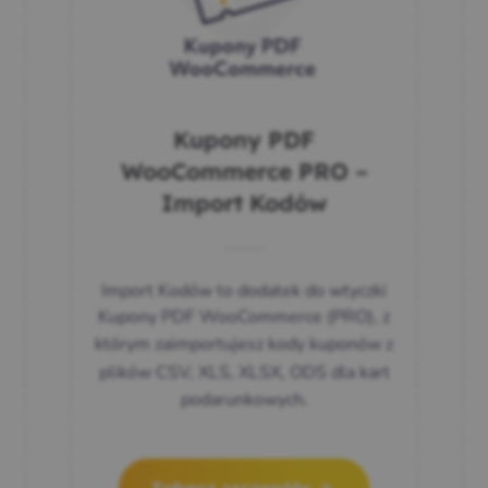
Kupony PDF
WooCommerce PRO –
Import Kodów
s
Import Kodów to dodatek do wtyczki
Kupony PDF WooCommerce (PRO), z
którym
zaimportujesz kody kuponów z
e
plików CSV, XLS, XLSX, ODS
dla kart
podarunkowych.