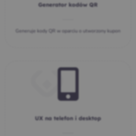
Generator kodów QR
Generuje kody QR w oparciu o utworzony kupon
UX na telefon i desktop