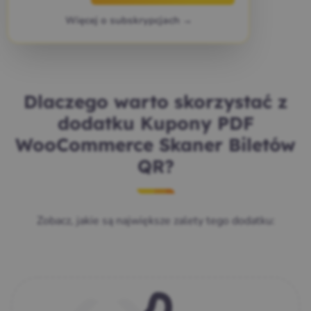
Więcej o subskrypcjach →
Dlaczego warto skorzystać z
dodatku Kupony PDF
WooCommerce Skaner Biletów
QR?
Zobacz, jakie są największe zalety tego dodatku: