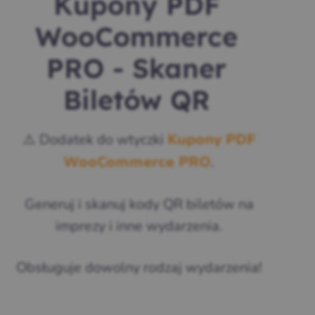
Kupony PDF
WooCommerce
PRO - Skaner
Biletów QR
⚠️ Dodatek do wtyczki
Kupony PDF
.
WooCommerce PRO
Generuj i skanuj kody QR biletów na
imprezy i inne wydarzenia.
Obsługuje dowolny rodzaj wydarzenia!