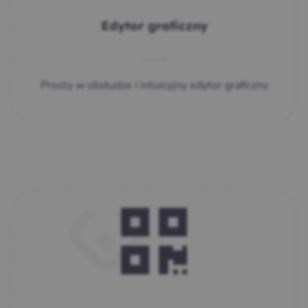
Edytor graficzny
Prosty w obsłudze i intuicyjny edytor graficzny