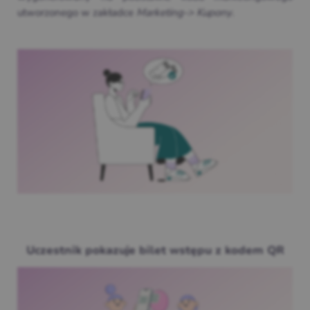
utworzonego w zakładce
Marketing-> Kupony
.
Uczestnik pokazuje bilet wstępu z kodem QR