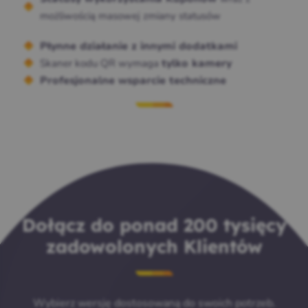
możliwością masowej zmiany statusów
Płynne działanie z innymi dodatkami
Skaner kodu QR wymaga
tylko kamery
Profesjonalne wsparcie techniczne
Dołącz do ponad 200 tysięcy
zadowolonych Klientów
Wybierz wersję dostosowaną do swoich potrzeb.