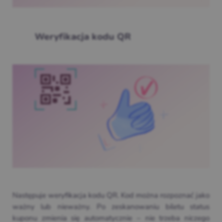
Weryfikacja kodu QR
Następuje weryfikacja kodu QR. Kod można rozpoznać jako
ważny lub nieważny. Po zeskanowaniu biletu status
kuponu zmienia się automatycznie – nie trzeba niczego