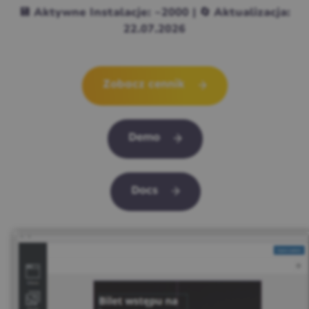
💾 Aktywne Instalacje: ~2000 | 🔄 Aktualizacja:
22.07.2026
Zobacz cennik
Demo
Docs