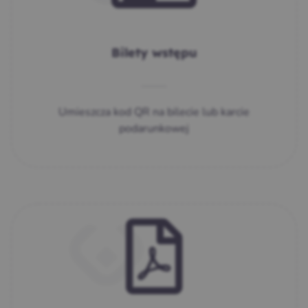
Bilety wstępu
Umieszcza kod QR na bilecie lub karcie
podarunkowej