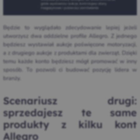
Będzie to wyglądało zdecydowanie lepiej jeżeli
utworzysz dwa oddzielne profile Allegro. Z jednego
będziesz wystawiał aukcje poświęcone motoryzacji,
a z drugiego aukcje z produktami dla zwierząt. Dzięki
temu każde konto będziesz mógł promować w inny
sposób. To pozwoli ci budować pozycję lidera w
branży.
Scenariusz drugi:
sprzedajesz te same
produkty z kilku kont
Allegro