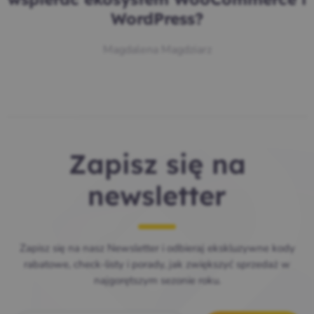
wspierać ekosystem WooCommerce i
WordPress?
Magdalena Magdziarz
Zapisz się na
newsletter
Zapisz się na nasz Newsletter i odbieraj ekskluzywne kody
rabatowe, check-listy i porady, jak zwiększyć sprzedaż w
najgorętszym sezonie roku.