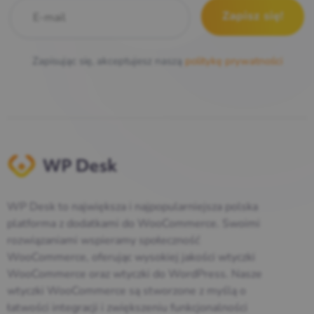
E-mail
*
Zapisując się, akceptujesz naszą
politykę prywatności
WP Desk to największa i najpopularniejsza polska
platforma z dodatkami do WooCommerce. Swoimi
rozwiązaniami wspieramy społeczność
WooCommerce, oferując wysokiej jakości wtyczki
WooCommerce oraz wtyczki do WordPress. Nasze
wtyczki WooCommerce są stworzone z myślą o
łatwości integracji i zwiększeniu funkcjonalności