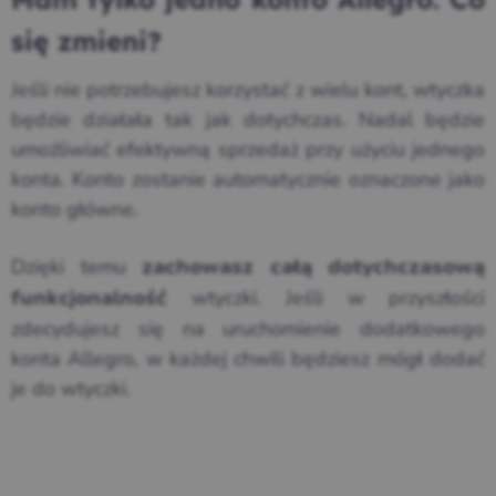
Mam tylko jedno konto Allegro. Co
się zmieni?
Jeśli nie potrzebujesz korzystać z wielu kont, wtyczka
będzie działała tak jak dotychczas. Nadal będzie
umożliwiać efektywną sprzedaż przy użyciu jednego
konta. Konto zostanie automatycznie oznaczone jako
konto główne.
Dzięki temu
zachowasz całą dotychczasową
wtyczki. Jeśli w przyszłości
funkcjonalność
zdecydujesz się na uruchomienie dodatkowego
konta Allegro, w każdej chwili będziesz mógł dodać
je do wtyczki.