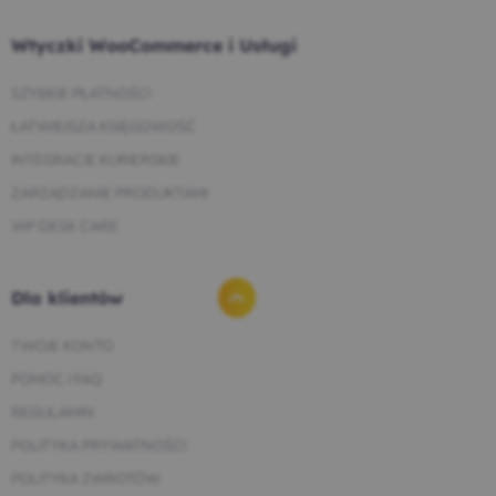
Wtyczki WooCommerce i Usługi
SZYBKIE PŁATNOŚCI
ŁATWIEJSZA KSIĘGOWOŚĆ
INTEGRACJE KURIERSKIE
ZARZĄDZANIE PRODUKTAMI
WP DESK CARE
Dla klientów
TWOJE KONTO
POMOC I FAQ
REGULAMIN
POLITYKA PRYWATNOŚCI
POLITYKA ZWROTÓW