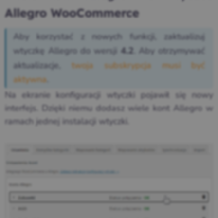
Allegro WooCommerce
Aby korzystać z nowych funkcji, zaktualizuj
wtyczkę Allegro do wersji
. Aby otrzymywać
4.2
aktualizacje,
twoja subskrypcja musi być
aktywna
.
Na ekranie konfiguracji wtyczki pojawił się nowy
interfejs. Dzięki niemu dodasz wiele kont Allegro w
ramach jednej instalacji wtyczki.