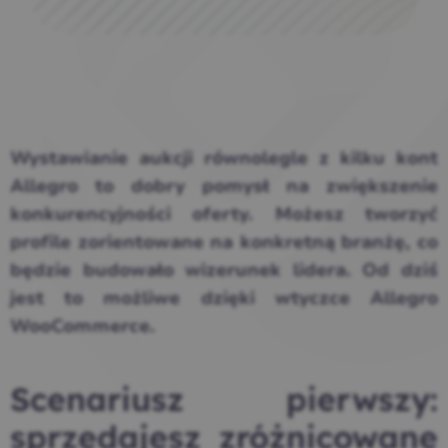
Wystawianie aukcji równolegle z kilku kont
Allegro to dobry pomysł na zwiększenie
konkurencyjności oferty. Możesz tworzyć
profile zorientowane na konkretną branżę, co
będzie budowało wizerunek lidera. Od dziś
jest to możliwe dzięki wtyczce Allegro
WooCommerce.
Scenariusz pierwszy:
sprzedajesz zróżnicowane