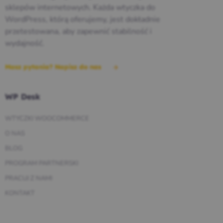
sklepów internetowych. Każda wtyczka do
WordPress, którą oferujemy, jest dokładnie
przetestowana, aby zapewnić stabilność i
wydajność.
Masz pytania? Napisz do nas
WP Desk
WTYCZKI WOOCOMMERCE
O NAS
BLOG
PROGRAM PARTNERSKI
PRACUJ Z NAMI
KONTAKT