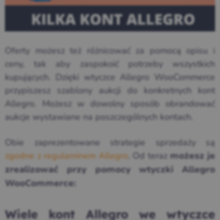
Oferty możesz też różnicować za pomocą opisu i
ceny, tak aby zaspokoić potrzeby wszystkich
kupujących. Dzięki wtyczce Allegro WooCommerce
przypiszesz szablony aukcji do konkretnych kont
Allegro. Możesz w dowolny sposób obrandować
aukcje wystawiane na poszczególnych kontach.
Obie zaprezentowane strategie sprzedaży są
zgodne z regulaminem Allegro
. Od teraz
możesz je
zrealizować przy pomocy wtyczki Allegro
WooCommerce:
Wiele kont Allegro we wtyczce