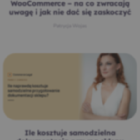
WooCommerce – na co zwracają
uwagę i jak nie dać się zaskoczyć
Patrycja Wojas
Ile kosztuje samodzielna