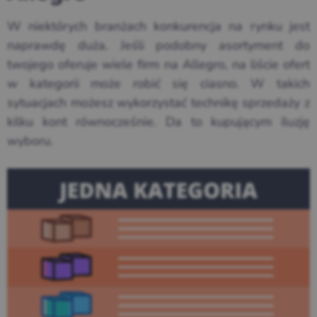
W niektórych branżach konkurencja na rynku jest
naprawdę duża. Jeśli podobny asortyment do
twojego oferuje wiele firm na Allegro, na liście ofert
w kategorii może robić się ciasno. W takich
sytuacjach możesz wykorzystać technikę sprzedaży z
kilku kont równocześnie. Da to kupującym iluzję
wyboru.