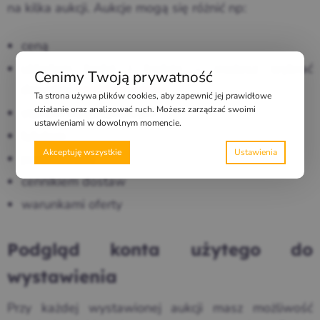
na kilka aukcji. Aukcje mogą się różnić np:
ceną
układem treści i treścią – możesz wybrać
Cenimy Twoją prywatność
dowolny
szablon opisu
Ta strona używa plików cookies, aby zapewnić jej prawidłowe
działanie oraz analizować ruch. Możesz zarządzać swoimi
stanem magazynowym
ustawieniami w dowolnym momencie.
tytułem
Akceptuję wszystkie
parametrami
cennikiem dostaw
warunkami oferty
Podgląd konta użytego do
wystawienia
Przy każdej wystawionej aukcji masz możliwość