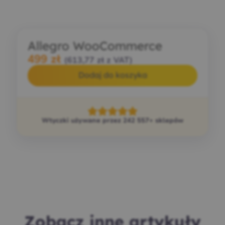
Allegro WooCommerce
499
zł
(
613,77
zł
z VAT)
Dodaj do koszyka
Wtyczki używane przez 242 557+ sklepów
Zobacz inne artykuły