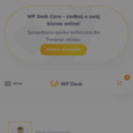
WP Desk Care - zadbaj o swój
biznes online!
Sprawdzona opieka techniczna dla
Twojego sklepu.
Zobacz szczegóły
0
MENU
Piotr Ostrowski