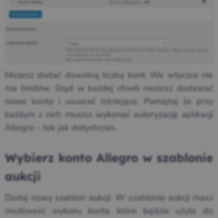
Możesz dodać dowolną liczbę kont. We wtyczce nie
ma limitów. Stąd w każdej chwili możesz dodawać
nowe konta i usuwać istniejące. Pamiętaj że przy
każdym z nich musisz wykonać autoryzację aplikacji
Allegro – tak jak dotychczas.
Wybierz konto Allegro w szablonie
aukcji
Dodaj nowy szablon aukcji. W szablonie aukcji masz
możliwość wyboru konta które będzie użyte do