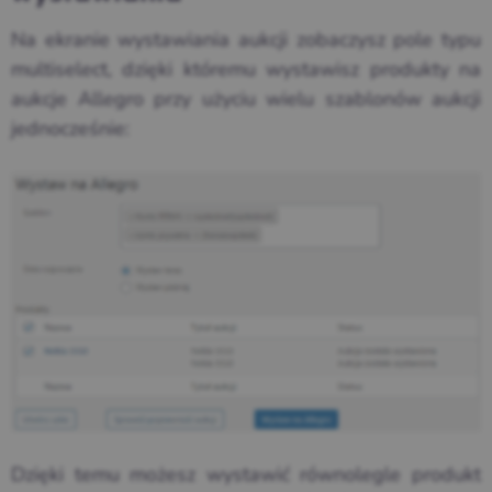
Na ekranie wystawiania aukcji zobaczysz pole typu
multiselect, dzięki któremu wystawisz produkty na
aukcje Allegro przy użyciu wielu szablonów aukcji
jednocześnie:
Dzięki temu możesz wystawić równolegle produkt