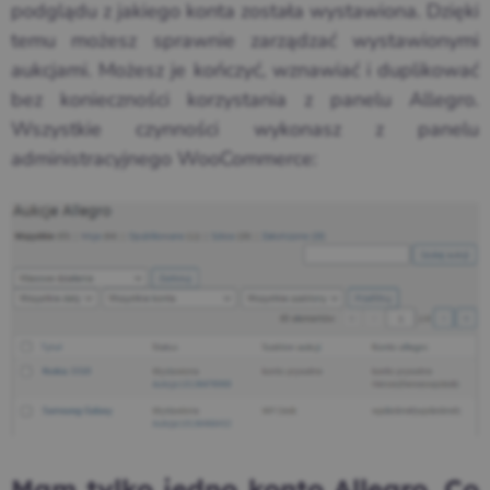
podglądu z jakiego konta została wystawiona. Dzięki
temu możesz sprawnie zarządzać wystawionymi
aukcjami. Możesz je kończyć, wznawiać i duplikować
bez konieczności korzystania z panelu Allegro.
Wszystkie czynności wykonasz z panelu
administracyjnego WooCommerce: