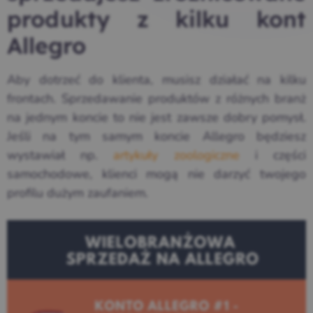
produkty z kilku kont
Allegro
Aby dotrzeć do klienta, musisz działać na kilku
frontach. Sprzedawanie produktów z różnych branż
na jednym koncie to nie jest zawsze dobry pomysł.
Jeśli na tym samym koncie Allegro będziesz
wystawiał np.
artykuły zoologiczne
i części
samochodowe, klienci mogą nie darzyć twojego
profilu dużym zaufaniem.