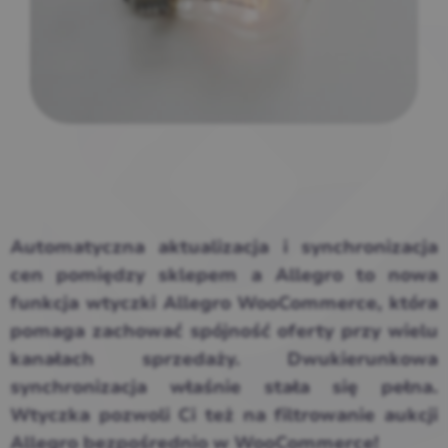
Automatyczna aktualizacja i synchronizacja
cen pomiędzy sklepem a Allegro to nowa
funkcja wtyczki Allegro WooCommerce, która
pomaga zachować spójność oferty przy wielu
kanałach sprzedaży. Dwukierunkowa
synchronizacja właśnie stała się pełna.
Wtyczka pozwoli Ci też na filtrowanie aukcji
Allegro bezpośrednio w WooCommerce!