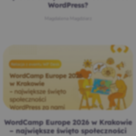
WordPress?
Magdalena Magdziarz
WordCamp Europe 2026 w Krakowie
– największe święto społeczności