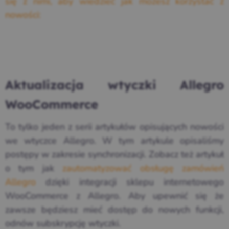
się z nimi, aby wiedzieć jak możesz korzystać z
nowości:
Przejrzyj dokumentację wtyczki →
Aktualizacja wtyczki Allegro
WooCommerce
To tylko jeden z serii artykułów opisujących nowości
we wtyczce Allegro. W tym artykule opisaliśmy
postępy w zakresie synchronizacji. Zobacz też artykuł
o tym jak
zautomatyzować obsługę zamówień
Allegro
dzięki integracji sklepu internetowego
WooCommerce z Allegro. Aby upewnić się że
zawsze będziesz mieć dostęp do nowych funkcji,
odnów subskrypcję wtyczki.