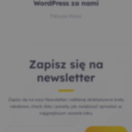
WordPress za nami
Patrycja Wojas
Zapisz się na
newsletter
Zapisz się na nasz Newsletter i odbieraj ekskluzywne kody
rabatowe, check-listy i porady, jak zwiększyć sprzedaż w
najgorętszym sezonie roku.
E-mail
*