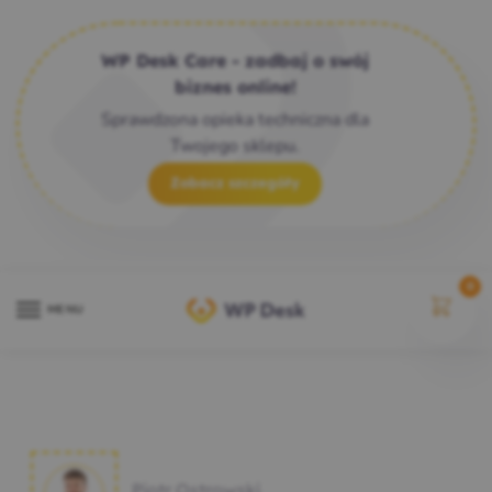
WP Desk Care - zadbaj o swój
biznes online!
Sprawdzona opieka techniczna dla
Twojego sklepu.
Zobacz szczegóły
0
MENU
Piotr Ostrowski