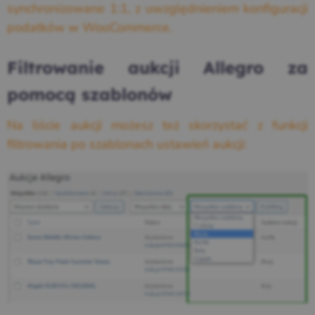
synchronizowane 1:1, z uwzględnieniem konfiguracji
podatków w WooCommerce.
Filtrowanie aukcji Allegro za
pomocą szablonów
Na liście aukcji możesz też skorzystać z funkcji
filtrowania po szablonach ustawień aukcji: