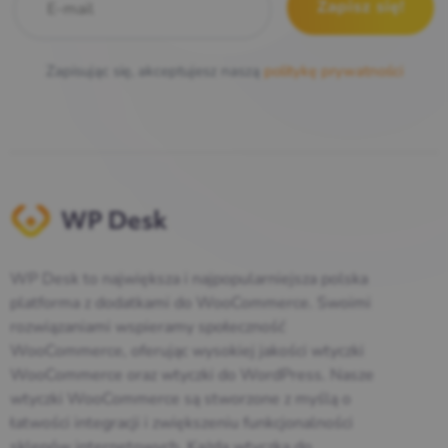
Zapisując się, akceptujesz naszą
politykę prywatności
WP Desk to największa i najpopularniejsza polska
platforma z dodatkami do WooCommerce. Swoimi
rozwiązaniami wspieramy społeczność
WooCommerce, oferując wysokiej jakości wtyczki
WooCommerce oraz wtyczki do WordPress. Nasze
wtyczki WooCommerce są stworzone z myślą o
łatwości integracji i zwiększeniu funkcjonalności
sklepów internetowych. Każda wtyczka do