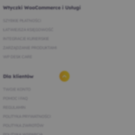
Wtyczki WooCommerce i Usługi
SZYBKIE PŁATNOŚCI
ŁATWIEJSZA KSIĘGOWOŚĆ
INTEGRACJE KURIERSKIE
ZARZĄDZANIE PRODUKTAMI
WP DESK CARE
Dla klientów
TWOJE KONTO
POMOC I FAQ
REGULAMIN
POLITYKA PRYWATNOŚCI
POLITYKA ZWROTÓW
POLITYKA WSPARCIA