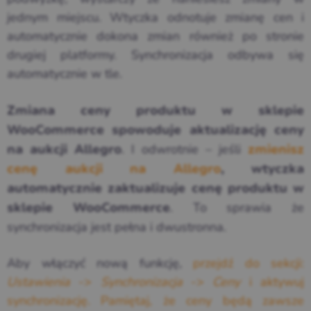
jednym miejscu. Wtyczka odnotuje zmianę cen i
automatycznie dokona zmian również po stronie
drugiej platformy. Synchronizacja odbywa się
automatycznie w tle.
Zmiana ceny produktu w sklepie
WooCommerce spowoduje aktualizację ceny
. I odwrotnie – jeśli
na aukcji Allegro
zmienisz
cenę aukcji na Allegro
, wtyczka
automatycznie zaktualizuje cenę produktu w
. To sprawia że
sklepie WooCommerce
synchronizacja jest pełna i dwustronna.
Aby włączyć nową funkcję,
przejdź do sekcji:
Ustawienia
->
Synchronizacja
->
Ceny
i aktywuj
synchronizację. Pamiętaj, że ceny będą zawsze