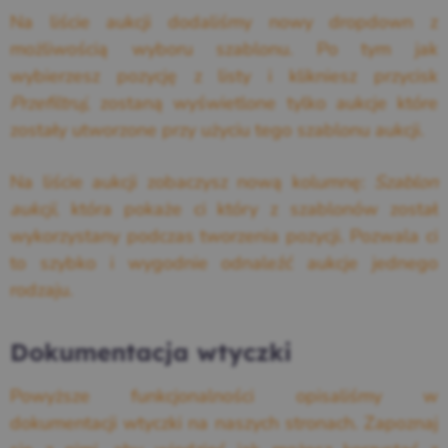
Na liście aukcji dodaliśmy nowy dropdown z
możliwością wyboru szablonu. Po tym jak
wybierzesz pozycję z listy i klikniesz przycisk
Przefiltruj
, zostaną wyświetlone tylko aukcje które
zostały utworzone przy użyciu tego szablonu aukcji.
Na liście aukcji zobaczysz nową kolumnę:
Szablon
aukcji
, która pokaże ci który z szablonów został
wykorzystany podczas tworzenia pozycji. Pozwala ci
to szybko i wygodnie odnaleźć aukcje jednego
rodzaju.
Dokumentacja wtyczki
Powyższe funkcjonalności opisaliśmy w
dokumentacji wtyczki na naszych stronach. Zapoznaj