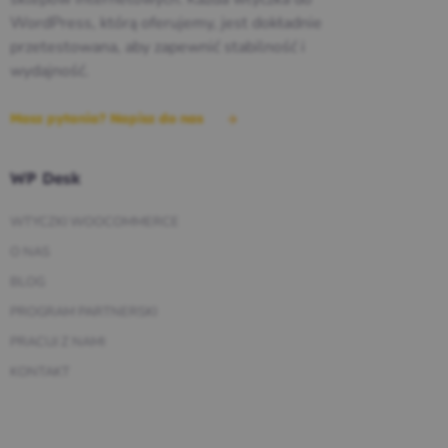
WordPress, którą oferujemy, jest dokładnie
przetestowana, aby zapewnić stabilność i
wydajność.
Masz pytania? Napisz do nas
WP Desk
WTYCZKI WOOCOMMERCE
O NAS
BLOG
PROGRAM PARTNERSKI
PRACUJ Z NAMI
KONTAKT