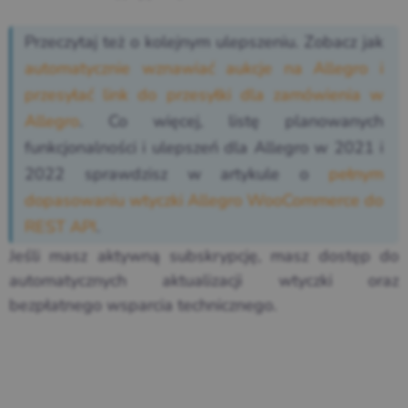
Przeczytaj też o kolejnym ulepszeniu. Zobacz jak
automatycznie wznawiać aukcje na Allegro i
przesyłać link do przesyłki dla zamówienia w
Allegro
. Co więcej, listę planowanych
funkcjonalności i ulepszeń dla Allegro w 2021 i
2022 sprawdzisz w artykule o
pełnym
dopasowaniu wtyczki Allegro WooCommerce do
REST API
.
Jeśli masz aktywną subskrypcję, masz dostęp do
automatycznych aktualizacji wtyczki oraz
bezpłatnego wsparcia technicznego.