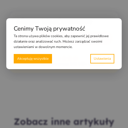
Allegro WooCommerce
Cenimy Twoją prywatność
499
zł
(
613,77
zł
z VAT)
Ta strona używa plików cookies, aby zapewnić jej prawidłowe
Dodaj do koszyka
działanie oraz analizować ruch. Możesz zarządzać swoimi
ustawieniami w dowolnym momencie.
Akceptuję wszystkie
Wtyczki używane przez 242 549+ sklepów
Zobacz inne artykuły