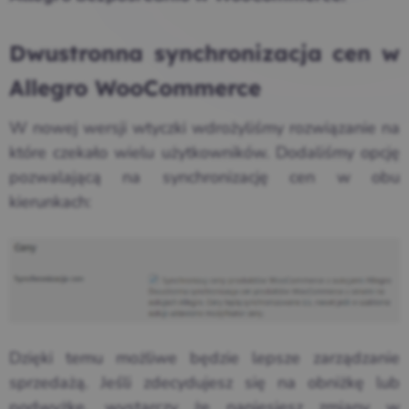
Dwustronna synchronizacja cen w
Allegro WooCommerce
W nowej wersji wtyczki wdrożyliśmy rozwiązanie na
które czekało wielu użytkowników. Dodaliśmy opcję
pozwalającą na synchronizację cen w obu
kierunkach:
Dzięki temu możliwe będzie lepsze zarządzanie
sprzedażą. Jeśli zdecydujesz się na obniżkę lub
podwyżkę, wystarczy że naniesiesz zmiany w