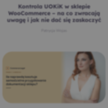
Kontrola UOKiK w sklepie
WooCommerce – na co zwracają
uwagę i jak nie dać się zaskoczyć
Patrycja Wojas