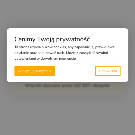
Cenimy Twoją prywatność
PayU WooCommerce
Ta strona używa plików cookies, aby zapewnić jej prawidłowe
149
zł
(
183,27
zł
z VAT)
działanie oraz analizować ruch. Możesz zarządzać swoimi
ustawieniami w dowolnym momencie.
Dodaj do koszyka
Akceptuję wszystkie
Wtyczki używane przez 242 557+ sklepów