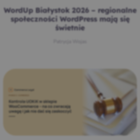
WordUp Białystok 2026 – regionalne
społeczności WordPress mają się
świetnie
Patrycja Wojas