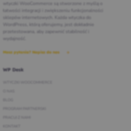
wtyczki WooCommerce są stworzone z myślą o
łatwości integracji i zwiększeniu funkcjonalności
sklepów internetowych. Każda wtyczka do
WordPress, którą oferujemy, jest dokładnie
przetestowana, aby zapewnić stabilność i
wydajność.
Masz pytania? Napisz do nas
WP Desk
WTYCZKI WOOCOMMERCE
O NAS
BLOG
PROGRAM PARTNERSKI
PRACUJ Z NAMI
KONTAKT