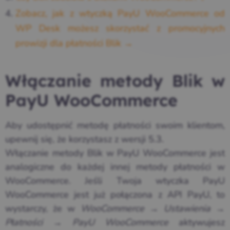
Zobacz, jak z wtyczką PayU WooCommerce od
WP Desk możesz skorzystać z promocyjnych
prowizji dla płatności Blik →
Włączanie metody Blik w
PayU WooCommerce
Aby udostępnić metodę płatności swoim klientom,
upewnij się, że korzystasz z wersji 5.3.
Włączanie metody Blik w PayU WooCommerce jest
analogiczne do każdej innej metody płatności w
WooCommerce. Jeśli Twoja wtyczka PayU
WooCommerce jest już połączona z API PayU, to
wystarczy, że w
WooCommerce
→
Ustawienia
→
Płatności
→
PayU WooCommerce
aktywujesz