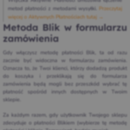
Wtyczka Aktywne Płatności umożliwia łączenie
metod płatności z metodami wysyłki.
Przeczytaj
więcej o Aktywnych Płatnościach tutaj →
Metoda Blik w formularzu
zamówienia
Gdy włączysz metodę płatności Blik, ta od razu
zacznie być widoczna w formularzu zamówienia.
Oznacza to, że Twoi klienci, którzy dodadzą produkt
do koszyka i przeklikają się do formularza
zamówienia będą mogli bez przeszkód wybrać tę
płatność spośród innych dostępnych w Twoim
sklepie.
Za każdym razem, gdy użytkownik Twojego sklepu
zdecyduje o płatności Blikiem (wybierze tę metodę