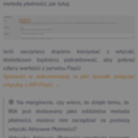
metodę płatności, jak tutaj:
Jeśli zaczynasz dopiero korzystać z wtyczki,
dodatkowo będziesz potrzebować, aby pobrać
cztery wartości z serwisu PayU.
Sprawdź w dokumentacji, w jaki sposób połączyć
wtyczkę z API PayU. →
🤓 Na marginesie, czy wiesz, że dzięki temu, że
Blik jest dodawany jako oddzielna metoda
płatności, możesz nim zarządzać za pomocą
wtyczki Aktywne Płatności?