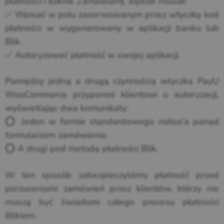
płatności i kliknie
Zamawiam
), będzie musiał:
✅ Wpisać w polu zaserwowanym przez wtyczkę kod
płatności w wygenerowany w aplikacji banku lub
Blik.
✅ Autoryzować płatność w swojej aplikacji.
Pomiędzy jedną a drugą czynnością wtyczka PayU
WooCommerce przypomni klientowi o autoryzacji,
wyświetlając dwa komunikaty:
⭕ Jeden w formie standardowego notice’a ponad
formularzem zamówienia.
⭕ A drugi pod metodą płatności Blik.
W ten sposób zabezpieczyliśmy płatność przed
porzuceniami zamówień przez klientów, którzy nie
muszą być świadomi całego procesu płatności
Blikiem.