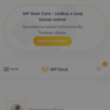
WP Desk Care - zadbaj o swój
biznes online!
Sprawdzona opieka techniczna dla
Twojego sklepu.
Zobacz szczegóły
0
MENU
Przemysław Rosa