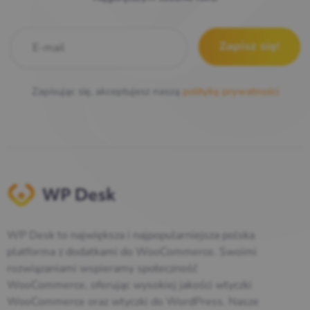
E-mail
*
Zapisując się, akceptujesz naszą
politykę prywatności
WP Desk to największa i najpopularniejsza polska
platforma z dodatkami do WooCommerce. Swoimi
rozwiązaniami wspieramy społeczność
WooCommerce, oferując wysokiej jakości wtyczki
WooCommerce oraz wtyczki do WordPress. Nasze