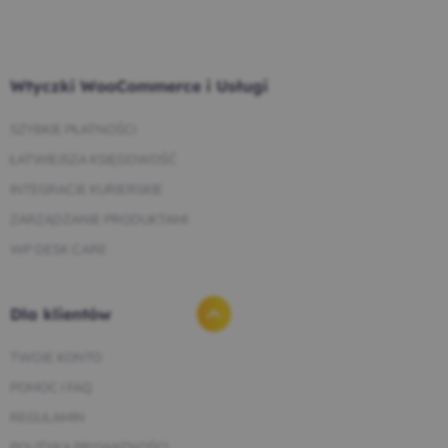
Wtyczki WooCommerce i Usługi
SZYBKIE PŁATNOŚCI
ŁATWIEJSZA KSIĘGOWOŚĆ
INTEGRACJE KURIERSKIE
ZARZĄDZANIE PRODUKTAMI
WP DESK CARE
Dla klientów
TWOJE KONTO
POMOC I FAQ
REGULAMIN
POLITYKA PRYWATNOŚCI