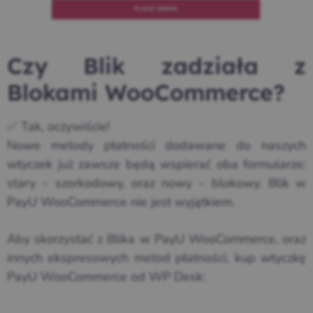
Czy Blik zadziała z
Blokami WooCommerce?
✅ Tak, oczywiście!
Nowe metody płatności dodawane do naszych
wtyczek już zawsze będą wspierać oba formularze:
stary – szorkodowy, oraz nowy – blokowy. Blik w
PayU WooCommerce nie jest wyjątkiem.
Aby skorzystać z Blika w PayU WooCommerce, oraz
innych ekspresowych metod płatności, kup wtyczkę
PayU WooCommerce od WP Desk: