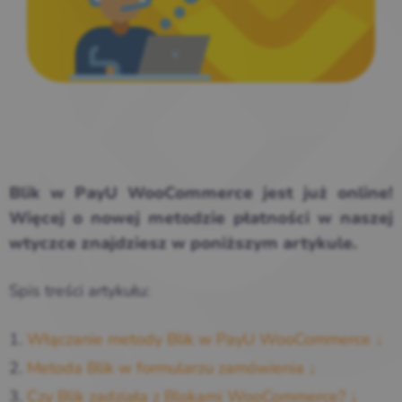
Blik w PayU WooCommerce jest już online!
Więcej o nowej metodzie płatności w naszej
wtyczce znajdziesz w poniższym artykule.
Spis treści artykułu:
Włączanie metody Blik w PayU WooCommerce ↓
Metoda Blik w formularzu zamówienia ↓
Czy Blik zadziała z Blokami WooCommerce? ↓