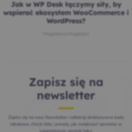
Jak w WP Desk łączymy siły, by
wspierać ekosystem WooCommerce i
WordPress?
Magdalena Magdziarz
Zapisz się na
newsletter
Zapisz się na nasz Newsletter i odbieraj ekskluzywne kody
rabatowe, check-listy i porady, jak zwiększyć sprzedaż w
najgorętszym sezonie roku.