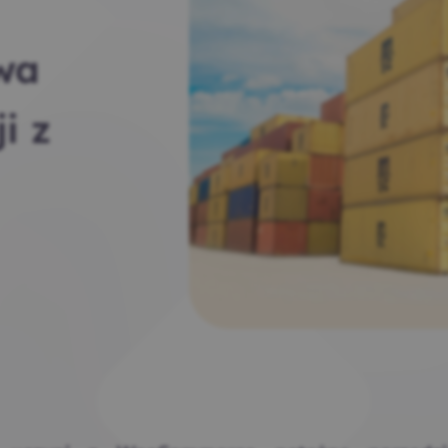
wa
i z