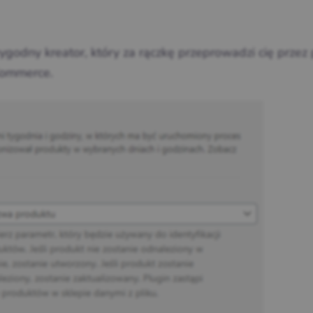
ygodny kreator, który za rączkę przeprowadzi cię przez
Commerce.