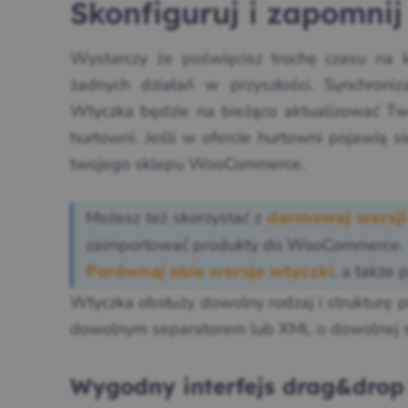
Skonfiguruj i zapomnij
Wystarczy że poświęcisz trochę czasu na k
żadnych działań w przyszłości. Synchroniz
Wtyczka będzie na bieżąco aktualizować T
hurtowni. Jeśli w ofercie hurtowni pojawią 
twojego sklepu WooCommerce.
Możesz też skorzystać z
darmowej wersji
zaimportować produkty do WooCommerce.
, a także 
Porównaj obie wersje wtyczki
Wtyczka obsłuży dowolny rodzaj i strukturę p
dowolnym separatorem lub XML o dowolnej st
Wygodny interfejs drag&drop