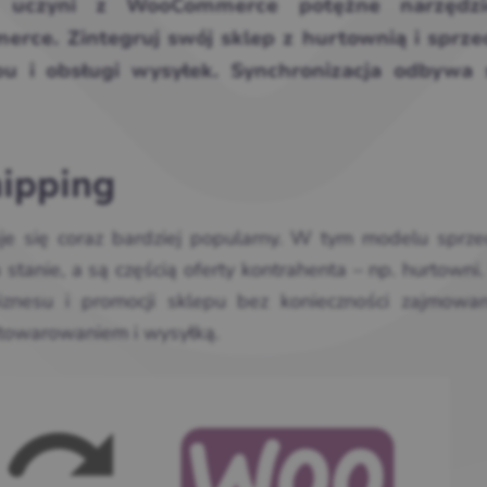
a uczyni z WooCommerce potężne narzędz
rce. Zintegruj swój sklep z hurtownią i sprz
pu i obsługi wysyłek. Synchronizacja odbywa 
ipping
je się coraz bardziej popularny. W tym modelu sprz
 stanie, a są częścią oferty kontrahenta – np. hurtowni.
nesu i promocji sklepu bez konieczności zajmowan
towarowaniem i wysyłką.