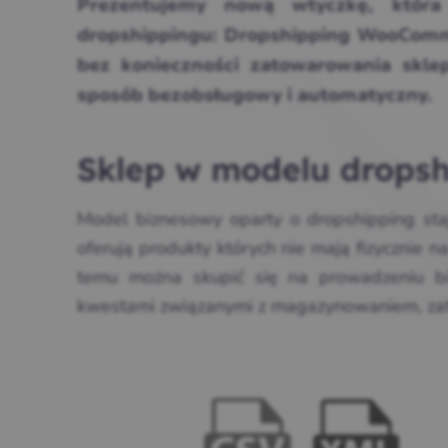
Prezentujemy nową wtyczkę, któr
dropshippingu: Dropshipping WooComme
bez konieczności zatowarowania skle
sposób bezobsługowy i automatyczny.
Sklep w modelu dropsh
Model biznesowy oparty o dropshipping sta
oferują produkty których nie mają fizycznie na
temu można skupić się na prowadzeniu biz
kwestami związanymi z magazynowaniem, za