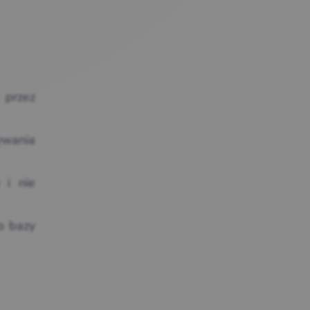
 przez
ywania
i nie
o bazy