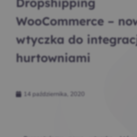
Dropshipping
WooCommerce – no
wtyczka do integracj
hurtowniami
14 października, 2020