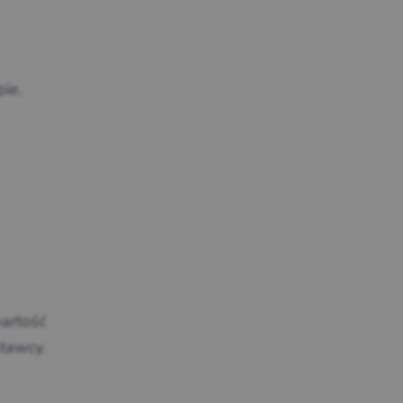
ie.
artość
tawcy.