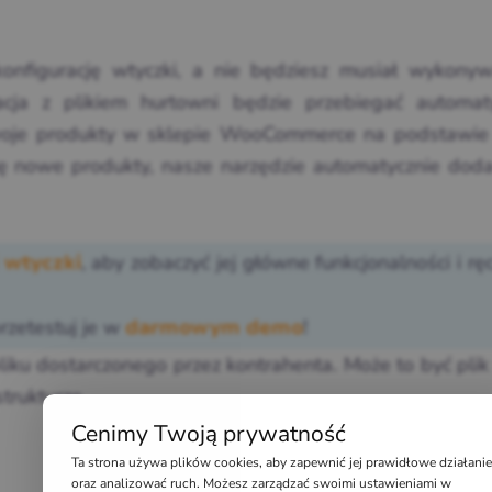
onfigurację wtyczki, a nie będziesz musiał wykonyw
acja z plikiem hurtowni będzie przebiegać automaty
woje produkty w sklepie WooCommerce na podstawie 
się nowe produkty, nasze narzędzie automatycznie doda
, aby zobaczyć jej główne funkcjonalności i rę
 wtyczki
przetestuj je w
!
darmowym demo
liku dostarczonego przez kontrahenta. Może to być pli
rukturze.
Cenimy Twoją prywatność
Ta strona używa plików cookies, aby zapewnić jej prawidłowe działanie
oraz analizować ruch. Możesz zarządzać swoimi ustawieniami w