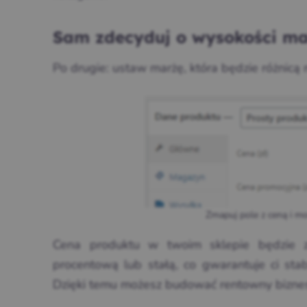
Sam zdecyduj o wysokości m
Po drugie: ustaw marżę, która będzie różnicą
Zmapuj pole z ceną i mo
Cena produktu w twoim sklepie będzie 
procentową lub stałą, co gwarantuje ci stab
Dzięki temu możesz budować rentowny bizne