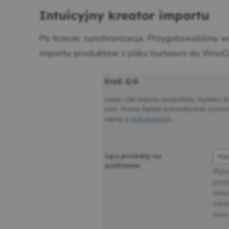
Intuicyjny kreator importu
Po trzecie: synchronizacja. Przygotowaliśmy w
importu produktów z pliku hurtowni do Woo