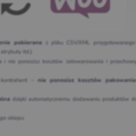
z pliku CSV/XML przygotowanego
znie pobierane
atrybuty itd.)
i nie ponosisz kosztów zatowarowania i przechow
u
 kontrahent –
nie ponosisz kosztów pakowania
dzięki automatycznemu dodawaniu produktów d
alna
go sklepu