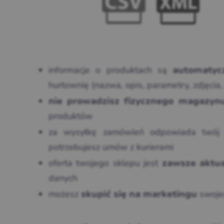
informacje o produktach są
automatyc
hurtownię (nazwa, opis, parametry, zdjęcia, 
nie prowadzisz fizycznego magazyn
produktów
za wysyłkę zamówień odpowiada twój
potrzebujesz umów z kurierami
oferta twojego sklepu jest
zawsze aktu
danych
możesz
swoje
skupić się na marketingu