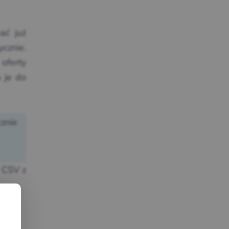
ać już
cznie.
oferty
 je do
cznie
k CSV z