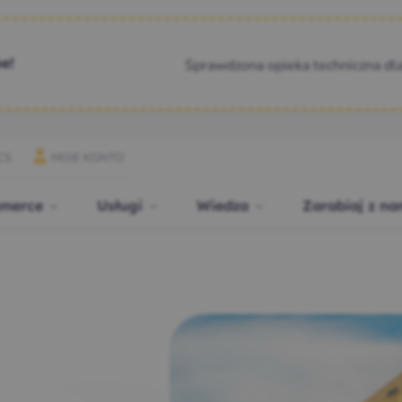
Sprawdzona opieka techniczna dl
e!
CS
MOJE KONTO
merce
Usługi
Wiedza
Zarabiaj z na