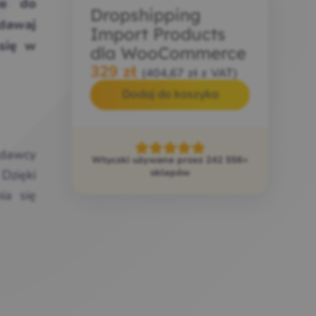
ie do
Dropshipping
edawaj
Import Products
się w
dla WooCommerce
329
zł
(
404,67
zł
z VAT)
Dodaj do koszyka
edawcy
Wtyczki używane przez 242 556+
 Dzięki
sklepów
ia się