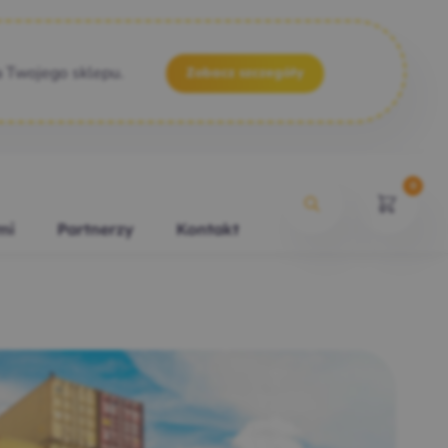
a Twojego sklepu.
Zobacz szczegóły
0
mi
Partnerzy
Kontakt