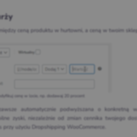
arży
 między ceną produktu w hurtowni, a ceną w twoim sklep
dyfikuj cenę w locie, np. dodawaj 20 procent
zawsze automatycznie podwyższana o konkretną w
ilne zyski, niezależnie od zmian cennika twojego dos
s przy użyciu Dropshipping WooCommerce.