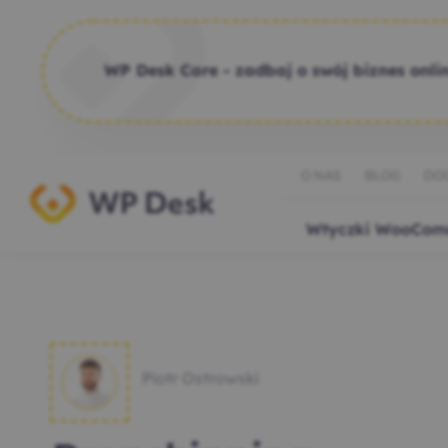
WP Desk Care - zadbaj o swój biznes onlin
O NAS
BLOG
DO
Wtyczki WooCom
Piotr Ostrowski