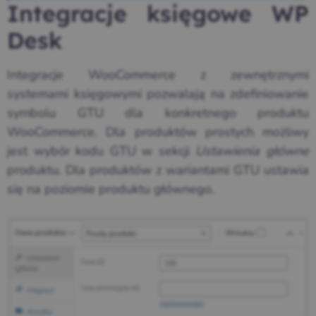
Integracje księgowe WP
Desk
Integracje WooCommerce z zewnętrznymi
systemami księgowymi pozwalają na zdefiniowanie
symbolu GTU dla konkretnego produktu
WooCommerce. Dla produktów prostych możliwy
jest wybór kodu GTU w sekcji
Ustawienia główne
produktu. Dla produktów z wariantami GTU ustawia
się na poziomie produktu głównego.