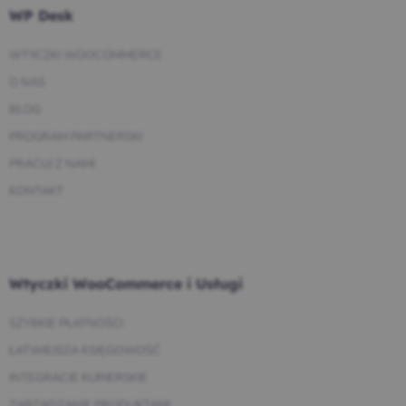
WP Desk
WTYCZKI WOOCOMMERCE
O NAS
BLOG
PROGRAM PARTNERSKI
PRACUJ Z NAMI
KONTAKT
Wtyczki WooCommerce i Usługi
SZYBKIE PŁATNOŚCI
ŁATWIEJSZA KSIĘGOWOŚĆ
INTEGRACJE KURIERSKIE
ZARZĄDZANIE PRODUKTAMI