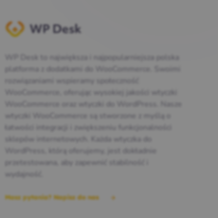
WP Desk to największa i najpopularniejsza polska
platforma z dodatkami do WooCommerce. Swoimi
rozwiązaniami wspieramy społeczność
WooCommerce, oferując wysokiej jakości wtyczki
WooCommerce oraz wtyczki do WordPress. Nasze
wtyczki WooCommerce są stworzone z myślą o
łatwości integracji i zwiększeniu funkcjonalności
sklepów internetowych. Każda wtyczka do
WordPress, którą oferujemy, jest dokładnie
przetestowana, aby zapewnić stabilność i
wydajność.
Masz pytania? Napisz do nas