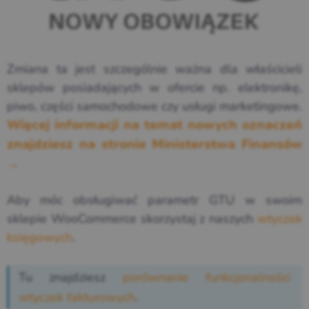
Zmiana ta jest szczególnie ważna dla właścicieli
sklepów posiadających w ofercie np. elektronikę,
piwo, części samochodowe czy usługi marketingowe.
Więcej informacji na temat nowych oznaczeń
znajdziesz na stronie Ministerstwa Finansów
→
Aby móc obsługiwać parametr GTU w swoim
sklepie WooCommerce skorzystaj z naszych
wtyczek
księgowych
.
Tu znajdziesz
porównanie funkcjonalności
wtyczek fakturowych
.