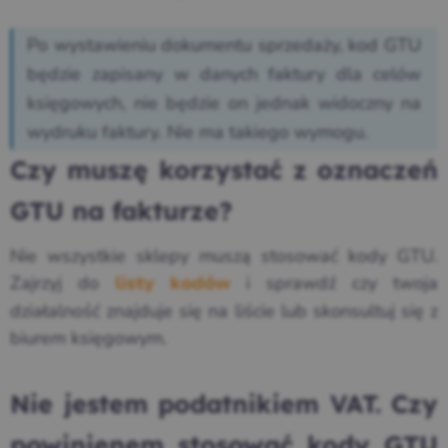
Po wystawieniu dokumentu sprzedaży, kod GTU
będzie zapisany w danych faktury dla celów
księgowych, nie będzie on jednak widoczny na
wydruku faktury. Nie ma takiego wymogu.
Czy muszę korzystać z oznaczeń
GTU na fakturze?
Nie wszystkie sklepy muszą stosować kody GTU.
Zajrzyj do
i sprawdź czy twoja
listy kodów
działalność znajduje się na liście lub skonsultuj się z
biurem księgowym.
Nie jestem podatnikiem VAT. Czy
powinienem stosować kody GTU