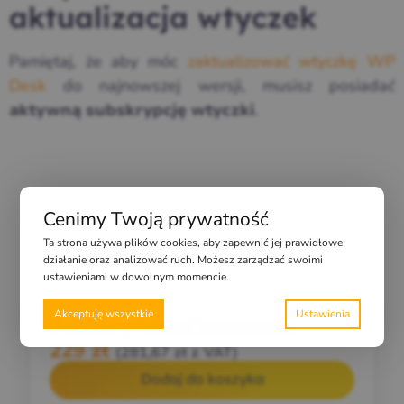
aktualizacja wtyczek
Pamiętaj, że aby móc
zaktualizować wtyczkę WP
Desk
do najnowszej wersji, musisz posiadać
.
aktywną subskrypcję wtyczki
Sprawdź status swojej subskrypcji →
Cenimy Twoją prywatność
Ta strona używa plików cookies, aby zapewnić jej prawidłowe
działanie oraz analizować ruch. Możesz zarządzać swoimi
ustawieniami w dowolnym momencie.
Akceptuję wszystkie
Faktury WooCommerce
229
zł
(
281,67
zł
z VAT)
Dodaj do koszyka