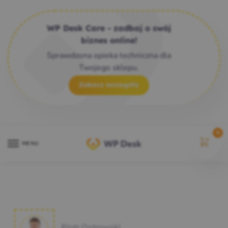
WP Desk Care - zadbaj o swój
biznes online!
Sprawdzona opieka techniczna dla
Twojego sklepu.
Zobacz szczegóły
0
MENU
Piotr Ostrowski