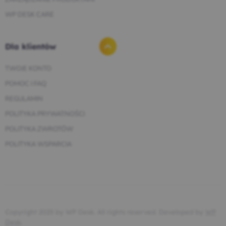
WP DESK CARE
Dla klientów
TWOJE KONTO
POMOC I FAQ
REGULAMIN
POLITYKA PRYWATNOŚCI
POLITYKA ZWROTÓW
POLITYKA WSPARCIA
Copyright 2025 by WP Desk. All rights reserved. Developed by
WP
Desk
.