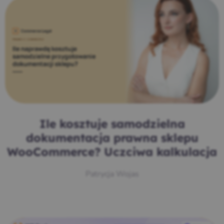
Ile kosztuje samodzielna
dokumentacja prawna sklepu
WooCommerce? Uczciwa kalkulacja
Patrycja Wojas