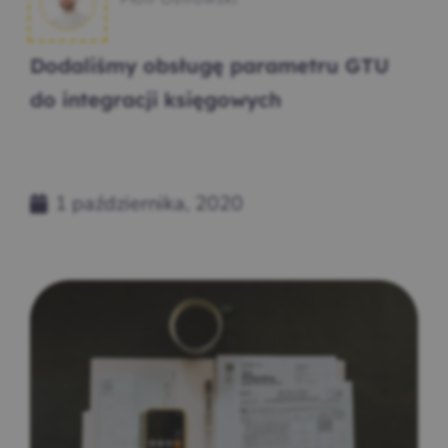
Dodaliśmy obsługę parametru GTU
do integracji księgowych
1 października, 2020