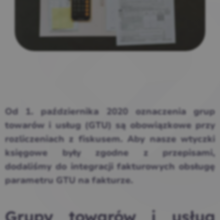
Od 1. października 2020 oznaczenia grup
towarów i usług (GTU) są obowiązkowe przy
rozliczeniach z fiskusem. Aby nasze wtyczki
księgowe były zgodne z przepisami,
dodaliśmy do integracji fakturowych obsługę
parametru GTU na fakturze.
Grupy towarów i usług