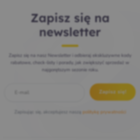
Zapisz się na
newsletter
Zapisz się na nasz Newsletter i odbieraj ekskluzywne kody
rabatowe, check-listy i porady, jak zwiększyć sprzedaż w
najgorętszym sezonie roku.
E-mail
*
Zapisując się, akceptujesz naszą
politykę prywatności