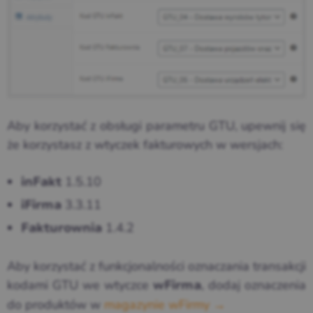
Aby korzystać z obsługi parametru GTU, upewnij się
że korzystasz z wtyczek fakturowych w wersjach:
1.5.10
inFakt
3.3.11
iFirma
1.4.2
Fakturownia
Aby korzystać z funkcjonalności oznaczania transakcji
kodami GTU we wtyczce
, dodaj oznaczenia
wFirma
do produktów w
magazynie wFirmy →