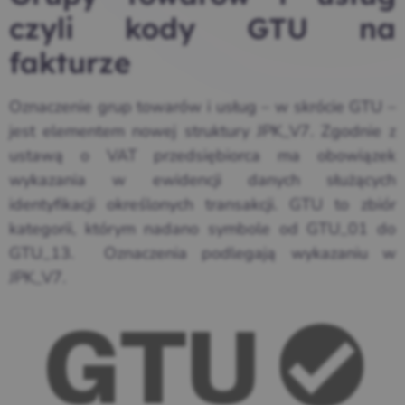
czyli kody GTU na
fakturze
Oznaczenie grup towarów i usług – w skrócie GTU –
jest elementem nowej struktury JPK_V7. Zgodnie z
ustawą o VAT przedsiębiorca ma obowiązek
wykazania w ewidencji danych służących
identyfikacji określonych transakcji. GTU to zbiór
kategorii, którym nadano symbole od GTU_01 do
GTU_13. Oznaczenia podlegają wykazaniu w
JPK_V7.