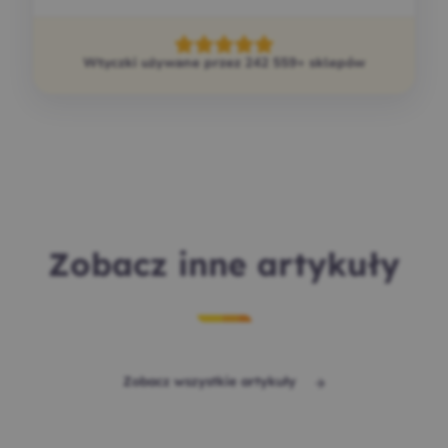
Wtyczki używane przez 242 559+ sklepów
Zobacz inne artykuły
Zobacz wszystkie artykuły