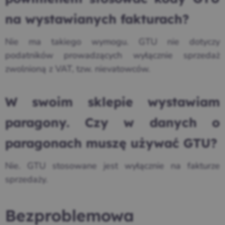
na wystawianych fakturach?
Nie ma takiego wymogu. GTU nie dotyczy
podatników prowadzących wyłącznie sprzedaż
zwolnioną z VAT, tzw. nievatowców.
W swoim sklepie wystawiam
paragony. Czy w danych o
paragonach muszę używać GTU?
Nie. GTU stosowane jest wyłącznie na fakturze
sprzedaży.
Bezproblemowa