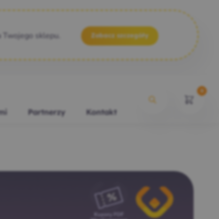
a Twojego sklepu.
Zobacz szczegóły
0
mi
Partnerzy
Kontakt