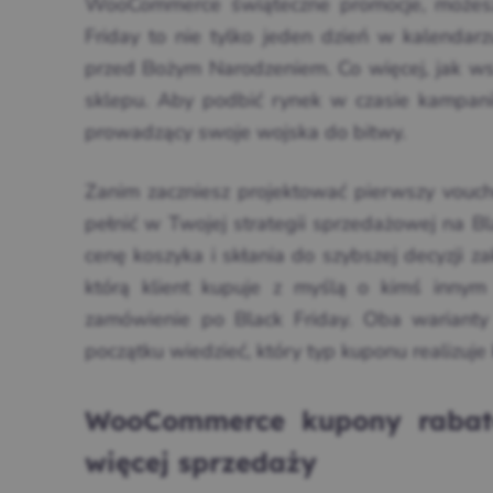
WooCommerce świąteczne promocje, możesz 
Friday to nie tylko jeden dzień w kalendar
przed Bożym Narodzeniem. Co więcej, jak w
sklepu. Aby podbić rynek w czasie kampanii
prowadzący swoje wojska do bitwy.
Zanim zaczniesz projektować pierwszy vouche
pełnić w Twojej strategii sprzedażowej na Bl
cenę koszyka i skłania do szybszej decyzji 
którą klient kupuje z myślą o kimś innym
zamówienie po Black Friday. Oba warianty
początku wiedzieć, który typ kuponu realizuje
WooCommerce kupony rabato
więcej sprzedaży