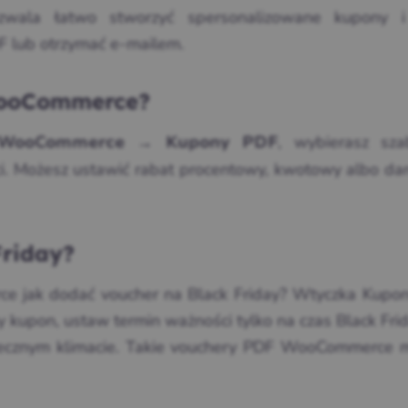
la łatwo stworzyć spersonalizowane kupony i 
F lub otrzymać e-mailem.
WooCommerce?
, wybierasz sza
WooCommerce → Kupony PDF
eści. Możesz ustawić rabat procentowy, kwotowy albo d
Friday?
ce jak dodać voucher na Black Friday? Wtyczka Kupo
y kupon, ustaw termin ważności tylko na czas Black Fri
ątecznym klimacie. Takie vouchery PDF WooCommerce 