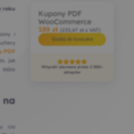
w roku
Kupony PDF
WooCommerce
189
zł
(
232,47
zł
z VAT)
pony i
Dodaj do koszyka
uchery
y PDF
e, jak
Wtyczki używane przez 2 000+
 które
sklepów
 na
y czy