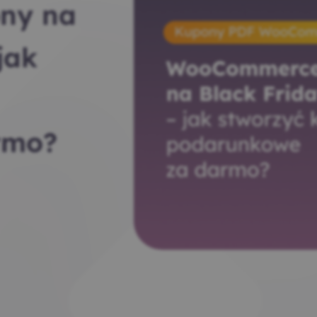
ny na
jak
rmo?