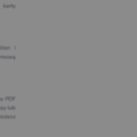
karty
blon i
armową
ny PDF
day lub
możesz