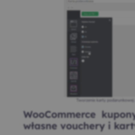
Tworzenie karty podarunkowej
WooCommerce kupony
własne vouchery i kar