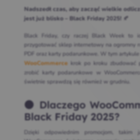
Nadszedł czas, aby zacząć wielkie odli
🍂
jest już blisko – Black Friday 2025!
Black Friday, czy raczej Black Week to
przygotować sklep internetowy na ogromny r
PDF oraz karty podarunkowe. W tym artykule
krok po kroku zbudować pr
WooCommerce
zrobić karty podarunkowe w WooCommerce
świetnie sprawdzą się również w grudniu.
⚫ Dlaczego WooComme
Black Friday 2025?
Dzięki odpowiednim promocjom, takim