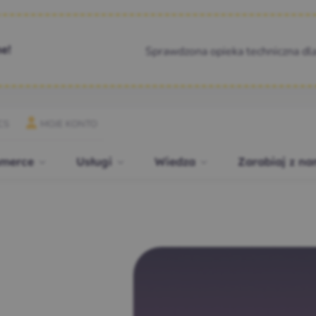
Sprawdzona opieka techniczna dl
e!
CS
MOJE KONTO
merce
Usługi
Wiedza
Zarabiaj z na