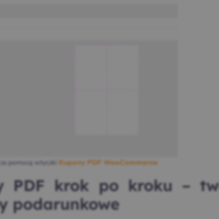
 za pomocą wtyczki
Kupony PDF WooCommerce
 PDF krok po kroku – tw
ty podarunkowe