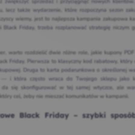
zwiększyć sprzedaż i przyciągnąć nowych klientów.
zu, lecz także wydarzenie, które rozpoczyna sezon za
szyscy wiemy, jest to najlepsza kampania zakupowa k
 Black Friday, trzeba rozplanować strategię niczym g
r, warto rozdzielić dwie różne role, jakie kupony PD
ack Friday. Pierwsza to klasyczny kod rabatowy, który
zakupowej. Druga to karta podarunkowa o określonej wa
 — i która często wraca do Twojego sklepu jako k
 da się skonfigurować w tej samej wtyczce, ale wa
 który cel, żeby nie mieszać komunikatów w kampanii.
we Black Friday – szybki sposó