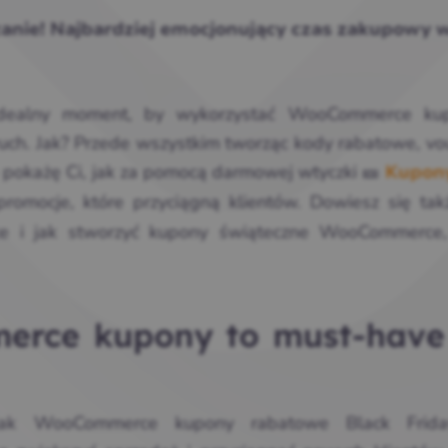
czanie! Najbardziej emocjonujący czas zakupowy 
 idealny moment, by wykorzystać WooCommerce ku
uch. Jak? Przede wszystkim tworząc kody rabatowe, vo
 pokażę Ci, jak za pomocą darmowej wtyczki 🎫
Kupon
omocje, które przyciągną klientów. Dowiesz się takż
 i jak stworzyć kupony świąteczne WooCommerce,
rce kupony to must-have
 jak WooCommerce kupony rabatowe Black Frida