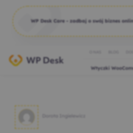
WP Desk Care - zadbaj o swój biznes onlin
O NAS
BLOG
DO
Wtyczki WooCom
Dorota Ingielewicz