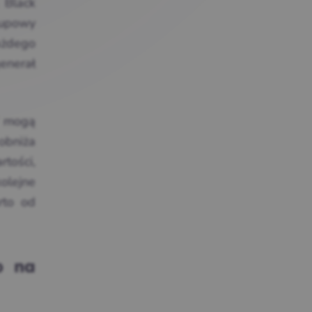
 Black
kupowy
ażdego
enerał
F mogą
 obniża
rtości,
olejne
rto od
b na