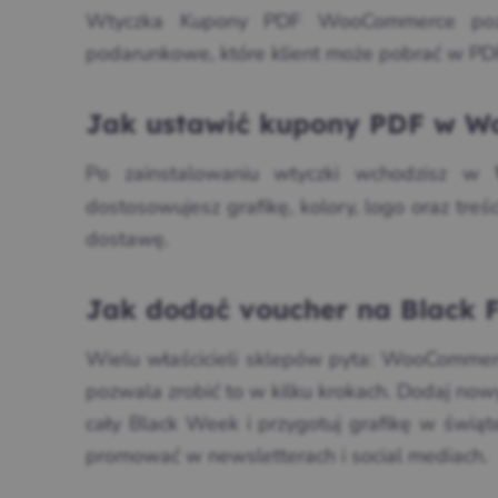
Wtyczka Kupony PDF WooCommerce pozwa
podarunkowe, które klient może pobrać w PD
Jak ustawić kupony PDF w 
Po zainstalowaniu wtyczki wchodzisz w
dostosowujesz grafikę, kolory, logo oraz tr
dostawę.
Jak dodać voucher na Black 
Wielu właścicieli sklepów pyta: WooCommer
pozwala zrobić to w kilku krokach. Dodaj now
cały Black Week i przygotuj grafikę w świ
promować w newsletterach i social mediach.