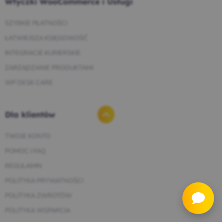
Wtyczki WooCommerce i Usługi
SZYBKIE PŁATNOŚCI
ŁATWIEJSZA KSIĘGOWOŚĆ
INTEGRACJE KURIERSKIE
ZARZĄDZANIE PRODUKTAMI
WP DESK CARE
Dla klientów
TWOJE KONTO
POMOC I FAQ
REGULAMIN
POLITYKA PRYWATNOŚCI
POLITYKA ZWROTÓW
POLITYKA WSPARCIA