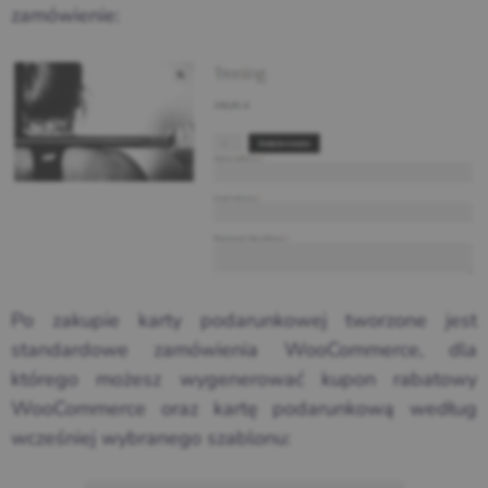
zamówienie:
Po zakupie karty podarunkowej tworzone jest
standardowe zamówienia WooCommerce, dla
którego możesz wygenerować kupon rabatowy
WooCommerce oraz kartę podarunkową według
wcześniej wybranego szablonu: