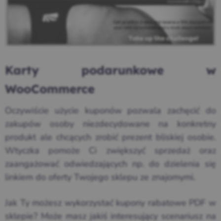
Karty podarunkowe w
WooCommerce
Oczywiście użycie kuponów pozwala zachęcić do
zakupów osoby niezdecydowane na konkretny
produkt ale chcących zrobić prezent bliskiej osobie.
Wtyczka pomoże Ci zwiększyć sprzedaż oraz
zaangażować odwiedzających np. do dzielenia się
linkiem do oferty Twojego sklepu ze znajomymi.
Jak Ty możesz wykorzystać kupony rabatowe PDF w
sklepie? Może masz jakiś interesujący scenariusz na