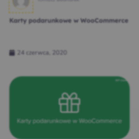
Karty podarunkowe w WooCommerce
24 czerwca, 2020