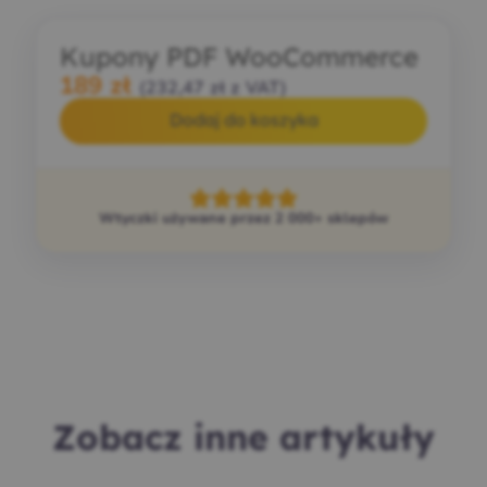
Kupony PDF WooCommerce
189
zł
(
232,47
zł
z VAT)
Dodaj do koszyka
Wtyczki używane przez 2 000+ sklepów
Zobacz inne artykuły