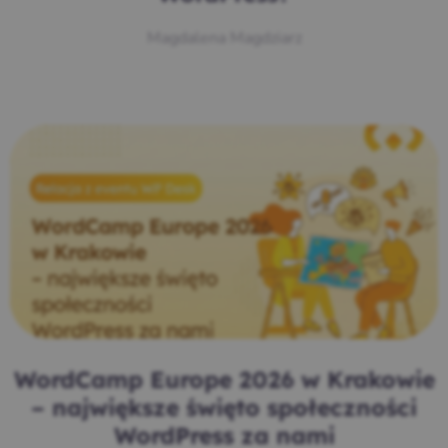
Magdalena Magdziarz
WordCamp Europe 2026 w Krakowie
– największe święto społeczności
WordPress za nami