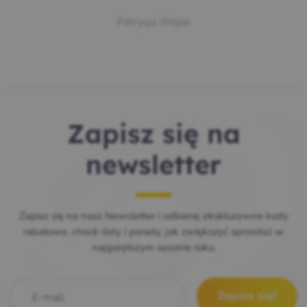
Patrycja Wojas
Zapisz się na
newsletter
Zapisz się na nasz Newsletter i odbieraj ekskluzywne kody
rabatowe, check-listy i porady, jak zwiększyć sprzedaż w
najgorętszym sezonie roku.
E-mail
*