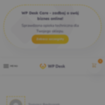
WP Desk Care - zadbaj o swój
biznes online!
Sprawdzona opieka techniczna dla
Twojego sklepu.
Zobacz szczegóły
0
MENU
Tomasz Bednarek