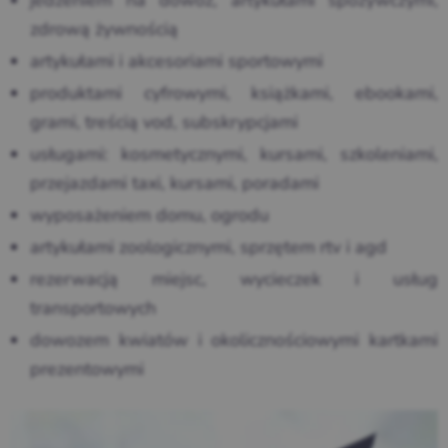
jedzeniem na dowóz, artykułami spożywczymi,
zdrową żywnością
artykułami i akcesoriami sportowymi
produktami cyfrowymi, książkami, ebookami,
grami, treścią vod, subskrypcjami
usługami: kosmetycznymi, kursami, szkoleniami,
przejazdami taxi, kursami, poradami
wyposażeniem domu, ogrodu
artykułami zoologicznymi, sprzętem rtv i agd
rezerwacją miejsc, wycieczek i usług
transportowych
dowozem kwiatów i okolicznościowymi kartkami
prezentowymi