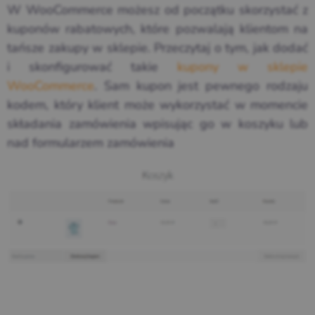
W WooCommerce możesz od początku skorzystać z
kuponów rabatowych, które pozwalają klientom na
tańsze zakupy w sklepie. Przeczytaj o tym, jak dodać
i skonfigurować takie
kupony w sklepie
WooCommerce
. Sam kupon jest pewnego rodzaju
kodem, który klient może wykorzystać w momencie
składania zamówienia wpisując go w koszyku lub
nad formularzem zamówienia