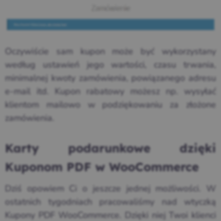
Oczywiście sam kupon może być wykorzystany
według ustawień jego wartości, czasu trwania,
minimalnej kwoty zamówienia, powiązanego adresu
e-mail itd. Kupon rabatowy możesz np. wysyłać
klientom mailowo w podziękowaniu za złożone
zamówienia.
Karty podarunkowe dzięki
Kuponom PDF w WooCommerce
Dziś opowiem Ci o jeszcze jednej możliwości. W
ostatnich tygodniach pracowaliśmy nad wtyczką
Kupony PDF WooCommerce. Dzięki niej Twoi klienci