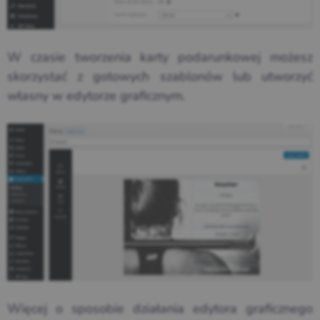
W czasie tworzenia karty podarunkowej możesz
skorzystać z gotowych szablonów lub utworzyć
własny w edytorze graficznym.
Więcej o sposobie działania edytora graficznego