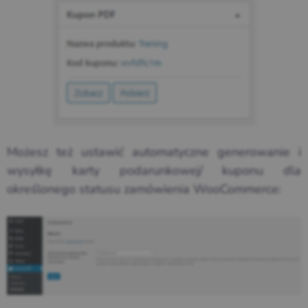
Możesz też ustawić automatyczne generowanie i
wysyłkę karty podarunkowej/ kuponu dla
określonego statusu zamówienia WooCommerce: