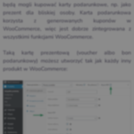
będą mogli kupować karty podarunkowe, np. jako
prezent dla bliskiej osoby. Karta podarunkowa
korzysta z generowanych kuponów w
WooCommerce, więc jest dobrze zintegrowana z
wszystkimi funkcjami WooCommerce.
Taką kartę prezentową (voucher albo bon
podarunkowy) możesz utworzyć tak jak każdy inny
produkt w WooCommerce: