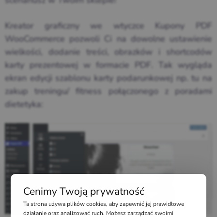
scenariusz w Twoim sklepie!
Kreator graficzny we wtyczce Kupony PDF
WooCommerce pozwoli Ci na dowolne ustawienie
wielkości, dodanie treści, obrazków i shortcodów
karty prezentowej w formacie PDF. Tak wygląda
ekran edycji szablonu karty podarunkowej np. tu na
zakup treningu/ fitness połączonego z poradami
dietetyka:
Cenimy Twoją prywatność
Ta strona używa plików cookies, aby zapewnić jej prawidłowe
działanie oraz analizować ruch. Możesz zarządzać swoimi