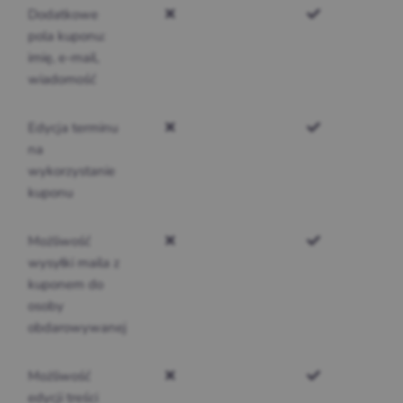
Dodatkowe
pola kuponu:
imię, e-mail,
wiadomość
Edycja terminu
na
wykorzystanie
kuponu
Możliwość
wysyłki maila z
kuponem do
osoby
obdarowywanej
Możliwość
edycji treści