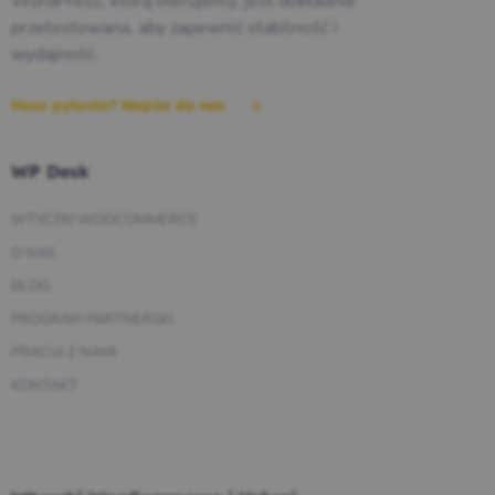
WordPress, którą oferujemy, jest dokładnie
przetestowana, aby zapewnić stabilność i
wydajność.
Masz pytania? Napisz do nas
WP Desk
WTYCZKI WOOCOMMERCE
O NAS
BLOG
PROGRAM PARTNERSKI
PRACUJ Z NAMI
KONTAKT