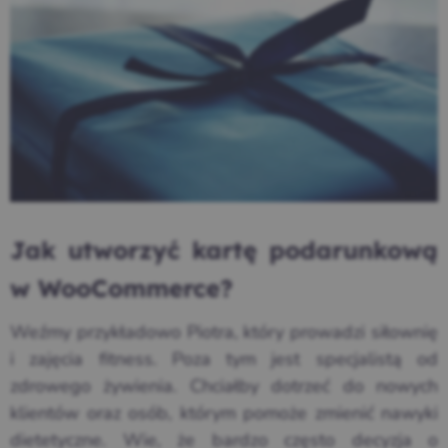
Jak utworzyć kartę podarunkową
w WooCommerce?
Weźmy przykładowo Piotra, który prowadzi siłownię
i zajęcia fitness. Poza tym jest specjalistą od
zdrowego żywienia. Chciałby dotrzeć do nowych
klientów oraz osób, którym pomoże zmienić nawyki
dietetyczne. Wie, że bardzo często decyzja o