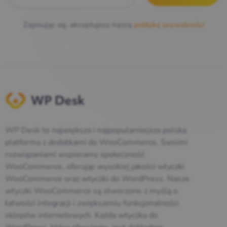
Zapisując się, akceptujesz naszą
politykę prywatności
WP Desk to największa i najpopularniejsza polska
platforma z dodatkami do WooCommerce. Swoimi
rozwiązaniami wspieramy społeczność
WooCommerce, oferując wysokiej jakości wtyczki
WooCommerce oraz wtyczki do WordPress. Nasze
wtyczki WooCommerce są stworzone z myślą o
łatwości integracji i zwiększeniu funkcjonalności
sklepów internetowych. Każda wtyczka do