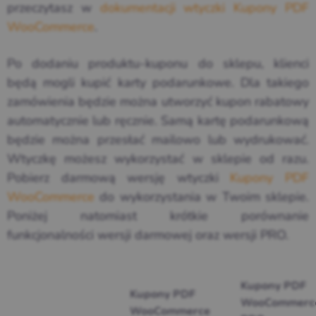
przeczytasz w
dokumentacji wtyczki Kupony PDF
WooCommerce
.
Po dodaniu produktu-kuponu do sklepu, klienci
będą mogli kupić karty podarunkowe. Dla takiego
zamówienia będzie można utworzyć kupon rabatowy
automatycznie lub ręcznie. Samą kartę podarunkową
będzie można przesłać mailowo lub wydrukować.
Wtyczkę możesz wykorzystać w sklepie od razu.
Pobierz darmową wersję wtyczki
Kupony PDF
WooCommerce
do wykorzystania w Twoim sklepie.
Poniżej natomiast krótkie porównanie
funkcjonalności wersji darmowej oraz wersji PRO.
Kupony PDF
Kupony PDF
WooCommerc
WooCommerce