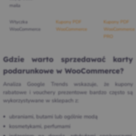
maila
Wtyczka
Kupony PDF
Kupony PDF
WooCommerce
WooCommerce
WooCommerce
PRO
Gdzie warto sprzedawać karty
podarunkowe w WooCommerce?
Analiza Google Trends wskazuje, że kupony
rabatowe i vouchery prezentowe bardzo często są
wykorzystywane w sklepach z:
ubraniami, butami lub ogólnie modą
kosmetykami, perfumami