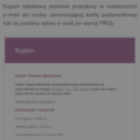
Kupon rabatowy zostanie przesłany w wiadomości
e-mail do osoby zamawiającej kartę podarunkową
lub na podany adres e-mail (w wersji PRO):