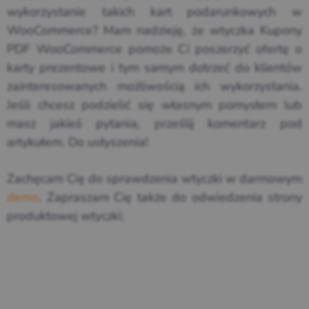
wykorzystanie takich kart podarunkowych w
WooCommerce? Mam nadzieję, że wtyczka Kupony
PDF WooCommerce pomoże Ci poszerzyć ofertę o
karty prezentowe i tym samym dotrzeć do klientów
zainteresowanych możliwością ich wykorzystania.
Jeśli chcesz podzielić się własnym pomysłem lub
masz jakieś pytania, prześlij komentarz pod
artykułem. Do usłyszenia!
Zachęcam Cię do sprawdzenia wtyczki w darmowym
demo
. Zapraszam Cię także do odwiedzenia strony
produktowej wtyczki: