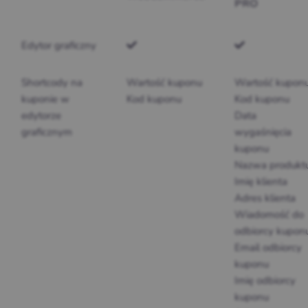
PRO
Edytor graficzny
Shortcody na
Wartość kuponu
Wartość kupon
kuponie w
Kod kuponu
Kod kuponu
edytorze
Data
graficznym
wygaśnięcia
kuponu
Nazwa produkt
Imię klienta
Adres klienta
Wiadomość do
odbiorcy kupon
Email odbiorcy
kuponu
Imię odbiorcy
kuponu