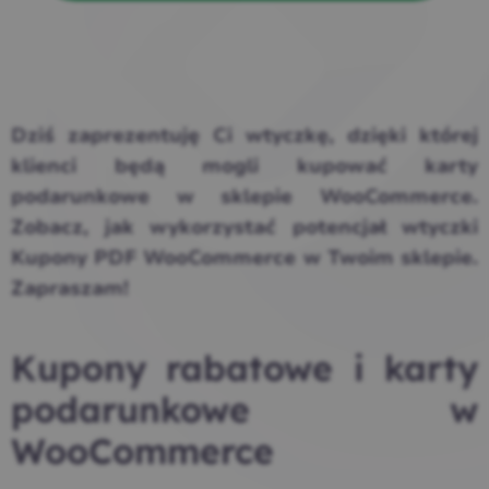
Dziś zaprezentuję Ci wtyczkę, dzięki której
klienci będą mogli kupować karty
podarunkowe w sklepie WooCommerce.
Zobacz, jak wykorzystać potencjał wtyczki
Kupony PDF WooCommerce w Twoim sklepie.
Zapraszam!
Kupony rabatowe i karty
podarunkowe w
WooCommerce