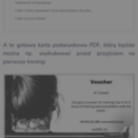
A to gotowa karta podarunkowa PDF, którą będzie
można np. wydrukować przed przyjściem na
pierwszy trening: