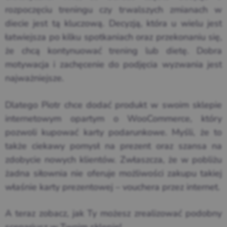
rozpoczęciu treningu czy trwalszych zmianach w
diecie jest tą kluczową. Decyzją, która u wielu jest
łatwiejsza po kilku spotkaniach oraz przekonaniu się,
że chcą kontynuować trening lub dietę. Dobra
motywacja i zachęcenie do podjęcia wyzwania jest
najważniejsze.
Dlatego Piotr chce dodać produkt w swoim sklepie
internetowym opartym o WooCommerce, który
pozwoli kupować karty podarunkowe. Myśli, że to
także ciekawy pomysł na prezent oraz szansa na
zdobycie nowych klientów. Zwłaszcza, że w pobliżu
żadna siłownia nie oferuje możliwości zakupu takiej
właśnie karty prezentowej – vouchera przez internet.
A teraz zobacz, jak Ty możesz zrealizować podobny