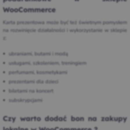
WooCommerce
Karta prezentowa może być też świetnym pomysłem
na rozwinięcie działalności i wykorzystanie w sklepie
z:
ubraniami, butami i modą
usługami, szkoleniem, treningiem
perfumami, kosmetykami
prezentami dla dzieci
biletami na koncert
subskrypcjami
Czy warto dodać bon na zakupy
lokalne w WooCommerce ?