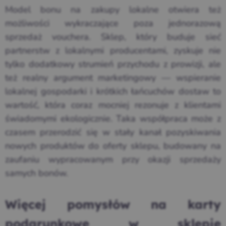
Model bonu na zakupy lokalne otwiera też
możliwości wykraczające poza jednorazową
sprzedaż vouchera. Sklep, który buduje sieć
partnerstw z lokalnymi producentami, zyskuje nie
tylko dodatkowy strumień przychodu z prowizji, ale
też realny argument marketingowy — wspieranie
lokalnej gospodarki i krótkich łańcuchów dostaw to
wartość, która coraz mocniej rezonuje z klientami
świadomymi ekologicznie. Taka współpraca może z
czasem przerodzić się w stały kanał pozyskiwania
nowych produktów do oferty sklepu, budowany na
zaufaniu wypracowanym przy okazji sprzedaży
samych bonów.
Więcej pomysłów na karty
podarunkowe w sklepie