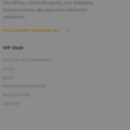
WordPress, którą oferujemy, jest dokładnie
przetestowana, aby zapewnić stabilność i
wydajność.
Masz pytania? Napisz do nas
WP Desk
WTYCZKI WOOCOMMERCE
O NAS
BLOG
PROGRAM PARTNERSKI
PRACUJ Z NAMI
KONTAKT