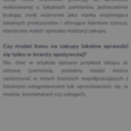
realizowanej u lokalnych partnerów, jednocześnie
budując swój wizerunek jako marka wspierająca
lokalnych producentów i oferująca klientom szerszy,
elastyczny wybór sposobu realizacji zakupu.
Czy model bonu na zakupy lokalne sprawdzi
się tylko w branży spożywczej?
Nie, choć w artykule opisano przykład sklepu ze
zdrową żywnością, podobny model można
zastosować w innych branżach współpracujących z
lokalnymi usługodawcami lub sprzedawcami, np. w
modzie, kosmetykach czy usługach.