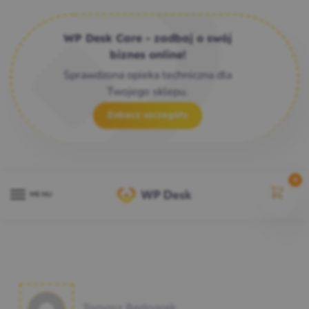
WP Desk Care - zadbaj o swój
biznes online!
Sprawdzona opieka techniczna dla
Twojego sklepu.
Zobacz szczegóły
0
MENU
Tomasz Bednarek