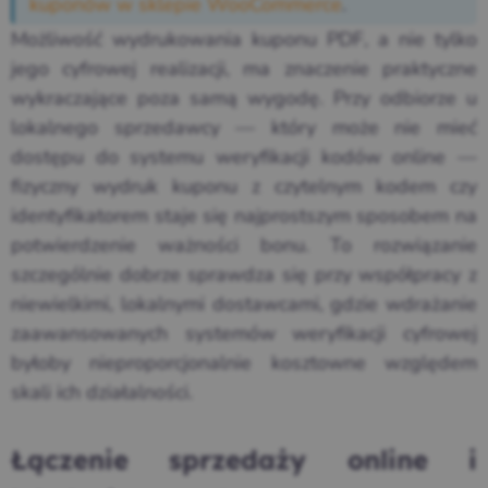
kuponów w sklepie WooCommerce
.
Możliwość wydrukowania kuponu PDF, a nie tylko
jego cyfrowej realizacji, ma znaczenie praktyczne
wykraczające poza samą wygodę. Przy odbiorze u
lokalnego sprzedawcy — który może nie mieć
dostępu do systemu weryfikacji kodów online —
fizyczny wydruk kuponu z czytelnym kodem czy
identyfikatorem staje się najprostszym sposobem na
potwierdzenie ważności bonu. To rozwiązanie
szczególnie dobrze sprawdza się przy współpracy z
niewielkimi, lokalnymi dostawcami, gdzie wdrażanie
zaawansowanych systemów weryfikacji cyfrowej
byłoby nieproporcjonalnie kosztowne względem
skali ich działalności.
Łączenie sprzedaży online i