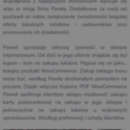
współpraca z najlepszymi dostawcami wpisuje się
więc w misję firmy Pawła. Dodatkowo za swój cel
postawił on sobie zwiększenie świadomości bogatej
oferty lokalnych rolników i sadowników oraz
promowania ich działalności.
Paweł sprzedaje zdrową żywność w sklepie
internetowym. Od dziś w jego ofercie znajdzie się też
kupon – bon na zakupy lokalne. Pojawi się on jako…
kolejny produkt WooCommerce. Zakup takiego bonu
może być, według Pawła doskonałym pomysłem na
prezent. Dzięki wtyczce Kupony PDF WooCommerce
Paweł zaoferuje klientom sklepu możliwość zakupu
karty podarunkowej na zakupy w jego sklepie i
jednocześnie na zakupy lokalne u wybranych
sprzedawców. Według preferencji i ochoty klientów.