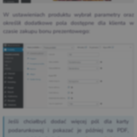
W ustawieniach produktu wybrał parametry oraz
określił dodatkowe pola dostępne dla klienta w
czasie zakupu bonu prezentowego:
Jeśli chciałbyś dodać więcej pól dla karty
podarunkowej i pokazać je później na PDF,