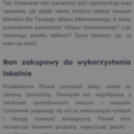
Tak. Dokładnie taki scenariusz dziś zaprezentuję oraz
opowiem, jak dzięki niemu możesz zdobyć nowych
klientów dla Twojego sklepu internetowego. A może
powinienem powiedzieć sklepu stacjonarnego? Lub
lokalnego punktu odbioru? Zaraz dowiesz się, co
mam na myśli.
Bon zakupowy do wykorzystania
lokalnie
Przykładowo Paweł prowadzi sklep online ze
zdrową żywnością. Nawiązał też współpracę z
lokalnymi sprzedawcami warzyw i owoców.
Codziennie pojawiają się oni na miejscowych rynkach
i oferują żywność ekologiczną. Paweł chce
dostarczać klientom produkty najwyższej jakości –