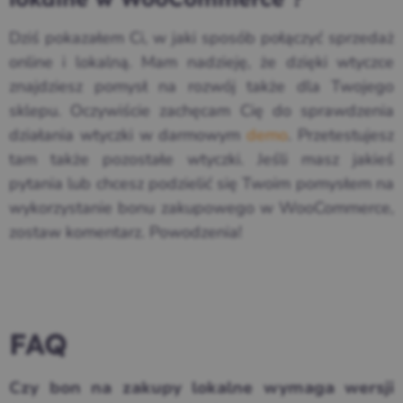
Dziś pokazałem Ci, w jaki sposób połączyć sprzedaż
online i lokalną. Mam nadzieję, że dzięki wtyczce
znajdziesz pomysł na rozwój także dla Twojego
sklepu. Oczywiście zachęcam Cię do sprawdzenia
działania wtyczki w darmowym
demo
. Przetestujesz
tam także pozostałe wtyczki. Jeśli masz jakieś
pytania lub chcesz podzielić się Twoim pomysłem na
wykorzystanie bonu zakupowego w WooCommerce,
zostaw komentarz. Powodzenia!
FAQ
Czy bon na zakupy lokalne wymaga wersji