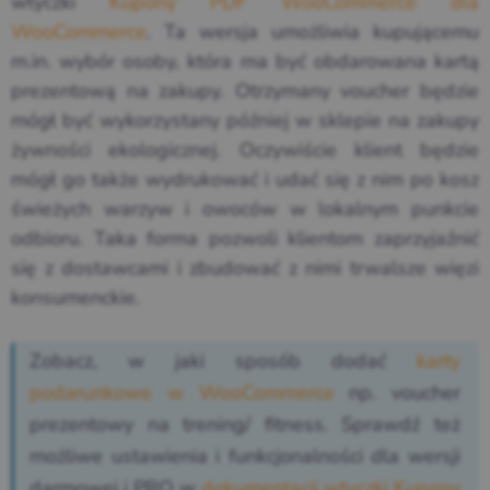
wtyczki
Kupony PDF WooCommerce dla
WooCommerce
. Ta wersja umożliwia kupującemu
m.in. wybór osoby, która ma być obdarowana kartą
prezentową na zakupy. Otrzymany voucher będzie
mógł być wykorzystany później w sklepie na zakupy
żywności ekologicznej. Oczywiście klient będzie
mógł go także wydrukować i udać się z nim po kosz
świeżych warzyw i owoców w lokalnym punkcie
odbioru. Taka forma pozwoli klientom zaprzyjaźnić
się z dostawcami i zbudować z nimi trwalsze więzi
konsumenckie.
Zobacz, w jaki sposób dodać
karty
podarunkowe w WooCommerce
np. voucher
prezentowy na trening/ fitness. Sprawdź też
możliwe ustawienia i funkcjonalności dla wersji
darmowej i PRO w
dokumentacji wtyczki Kupony