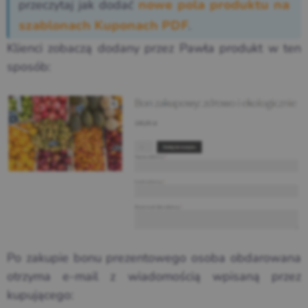
przeczytaj jak dodać
nowe pola produktu na
.
szablonach Kuponach PDF
Klienci zobaczą dodany przez Pawła produkt w ten
sposób:
Po zakupie bonu prezentowego osoba obdarowana
otrzyma e-mail z wiadomością wpisaną przez
kupującego: