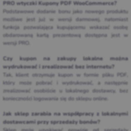
PRO wtyczki Kupony PDF WooCommerce?
Podstawowe dodanie bonu jako nowego produktu
możliwe jest już w wersji darmowej, natomiast
funkcja pozwalająca kupującemu wskazać osobę
obdarowaną kartą prezentową dostępna jest w
wersji PRO.
Czy kupon na zakupy lokalne można
wydrukować i zrealizować bez internetu?
Tak, klient otrzymuje kupon w formie pliku PDF,
który może pobrać i wydrukować, a następnie
zrealizować osobiście u lokalnego dostawcy, bez
konieczności logowania się do sklepu online.
Jak sklep zarabia na współpracy z lokalnymi
dostawcami przy sprzedaży bonów?
Sklep może uzyskiwać prowizję od sprzedaży