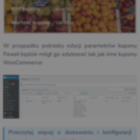
W przypadku potrzeby edycji parametrów kuponu
Paweł będzie mógł go edytować tak jak inne kupony
WooCommerce:
Przeczytaj więcej o dodawaniu i konfiguracji