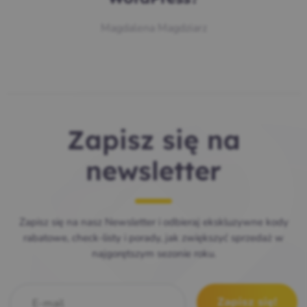
Magdalena Magdziarz
Zapisz się na
newsletter
Zapisz się na nasz Newsletter i odbieraj ekskluzywne kody
rabatowe, check-listy i porady, jak zwiększyć sprzedaż w
najgorętszym sezonie roku.
E-mail
*