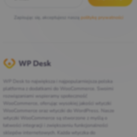
Zapisując się, akceptujesz naszą
politykę prywatności
WP Desk to największa i najpopularniejsza polska
platforma z dodatkami do WooCommerce. Swoimi
rozwiązaniami wspieramy społeczność
WooCommerce, oferując wysokiej jakości wtyczki
WooCommerce oraz wtyczki do WordPress. Nasze
wtyczki WooCommerce są stworzone z myślą o
łatwości integracji i zwiększeniu funkcjonalności
sklepów internetowych. Każda wtyczka do