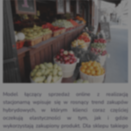
Model
łączący sprzedaż
online z realizacją
stacjonarną wpisuje się w
rosnący trend zakupów
hybrydowych, w którym
klienci coraz częściej
oczekują elastyczności
w tym, jak i
gdzie
wykorzystają
zakupiony produkt. Dla
sklepu takiego