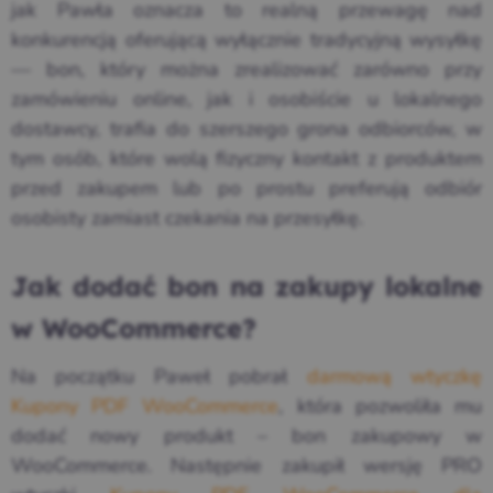
jak
Pawła oznacza to
realną przewagę nad
konkurencją oferującą
wyłącznie tradycyjną
wysyłkę
— bon, który
można zrealizować
zarówno przy
zamówieniu online, jak i
osobiście u lokalnego
dostawcy, trafia do
szerszego grona
odbiorców, w
tym osób,
które wolą
fizyczny kontakt z
produktem
przed zakupem
lub po prostu
preferują odbiór
osobisty
zamiast czekania na
przesyłkę.
Jak dodać bon na zakupy lokalne
w WooCommerce?
Na początku Paweł pobrał
darmową wtyczkę
Kupony PDF WooCommerce
, która pozwoliła mu
dodać nowy produkt – bon zakupowy w
WooCommerce. Następnie zakupił wersję PRO