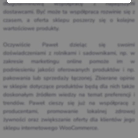
długoterminową współpracę z najlepszymi
dostawcami. Być może ta współpraca rozwinie się z
czasem, a oferta sklepu poszerzy się o kolejne
wartościowe produkty.
Oczywiście Paweł dzieląc się swoimi
doświadczeniami z rolnikami i sadownikami, np. w
zakresie marketingu online pomoże im w
podniesieniu jakości oferowanych produktów i np.
pakowania lub sprzedaży łączonej. Zbierane opinie
w sklepie dotyczące produktów będą dla nich także
doskonałym źródłem wiedzy na temat preferencji i
trendów. Paweł cieszy się już na współpracę z
producentami, promowanie lokalnej zdrowej
żywności oraz zwiększanie oferty dla klientów jego
sklepu internetowego WooCommerce.