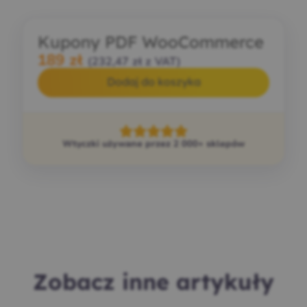
Kupony PDF WooCommerce
189
zł
(
232,47
zł
z VAT)
Dodaj do koszyka
Wtyczki używane przez 2 000+ sklepów
Zobacz inne artykuły