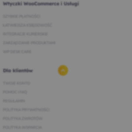
Wtyczki WooCommerce i Usługi
SZYBKIE PŁATNOŚCI
ŁATWIEJSZA KSIĘGOWOŚĆ
INTEGRACJE KURIERSKIE
ZARZĄDZANIE PRODUKTAMI
WP DESK CARE
Dla klientów
TWOJE KONTO
POMOC I FAQ
REGULAMIN
POLITYKA PRYWATNOŚCI
POLITYKA ZWROTÓW
POLITYKA WSPARCIA