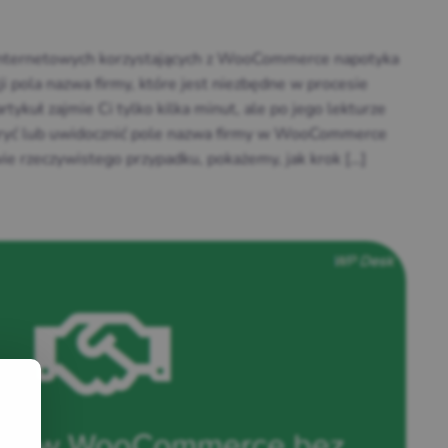
 internetowych korzystających z WooCommerce napotyka
ji pola nazwa firmy, które jest niezbędne w procesie
tykuł zajmie Ci tylko kilka minut, ale po jego lekturze
 ukryć lub uwidocznić pole nazwa firmy w WooCommerce
e rzeczywistego przypadku, pokażemy, jak krok […]