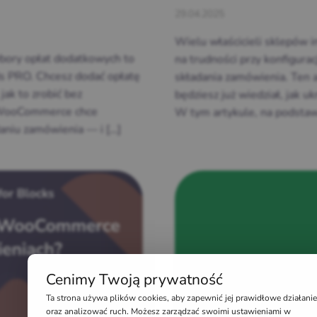
29.04.2025
Wielu właścicieli sklepów
bory opłat dodatkowych to
na trudności przy konfigurac
ds PRO. Chcesz dodać opłatę
składania zamówienia. Ten ar
ak to zrobić bez
będziesz już wiedział, jak
w WooCommerce chce
W tym artykule, na podstawi
daniu zamówienia — i […]
Cenimy Twoją prywatność
Ta strona używa plików cookies, aby zapewnić jej prawidłowe działanie
oraz analizować ruch. Możesz zarządzać swoimi ustawieniami w