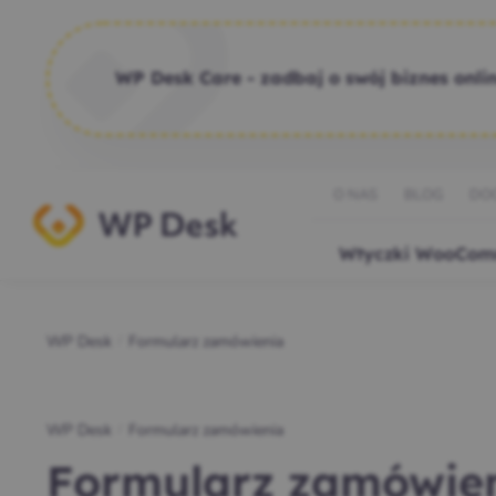
WP Desk Care - zadbaj o swój biznes onlin
O NAS
BLOG
DO
Wtyczki WooCom
WP Desk
Formularz zamówienia
/
WP Desk
Formularz zamówienia
/
Formularz zamówie