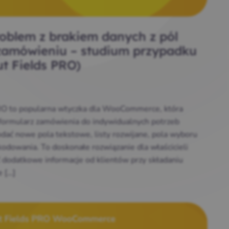
oblem z brakiem danych z pól
amówieniu – studium przypadku
ut Fields PRO)
PRO to popularna wtyczka dla WooCommerce, która
formularz zamówienia do indywidualnych potrzeb
odać nowe pola tekstowe, listy rozwijane, pola wyboru
 kodowania. To doskonałe rozwiązanie dla właścicieli
ć dodatkowe informacje od klientów przy składaniu
 […]