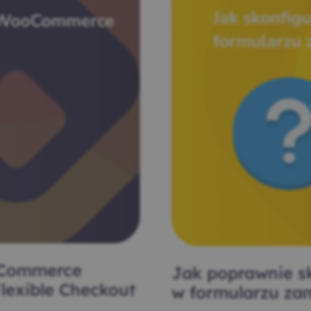
oCommerce
Jak poprawnie s
lexible Checkout
w formularzu z