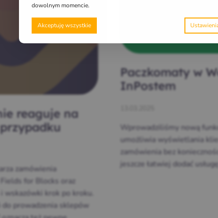
dowolnym momencie.
Akceptuję wszystkie
Paczkomaty w W
InPostem
13.03.2025
ie reaguje na
 przypadku
Wprowadziliśmy nową funkc
umożliwia wyświetlania kli
zamówienia bez koniecznoś
jeszcze łatwiej dodać usł
larza zamówienia
elds for Blocks oraz
 i wskazówki krok po kroku.
ń do prowadzenia sklepów
 oznacza też pewne