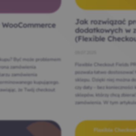
Jak rozwiązać pr
 w WooCommerce
dodatkowych w z
(Flexible Checko
09.07.2025
ą zakupu? Być może problemem
Flexible Checkout Fields 
trona zamówienia
pozwala łatwo dostosować 
larzu zamówienia
sklepu. Dzięki niej można d
eterminowanego kupującego.
czy daty – bez konieczności
rawiając, że Twój checkout
sklepów, którzy chcą zbiera
zamówienia. W tym artykule