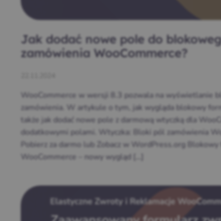
Jak dodać nowe pole do blokoweg
zamówienia WooCommerce?
22.11.2024
WooCommerce w wersji 8.3 pozwala na wyświetlanie b
zamówienia. W artykule o tym, jak wygląda blokowy f
także jak dodać nowe pole z darmową wtyczką dla WooC
dodatkowymi polami. Wtyczka: Bloki pól zamówienia
Pobierz za darmo lub Zobacz w WordPress.org Blokowy
WooCommerce – nowy wygląd […]