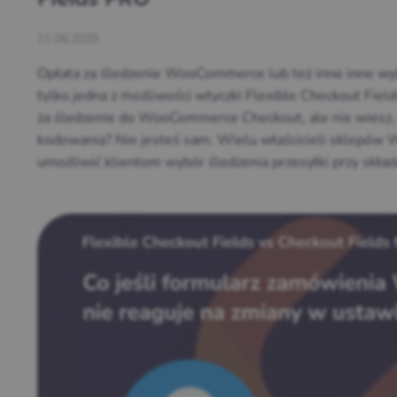
11.06.2025
Opłata za śledzenie WooCommerce lub też inne inne wy
tylko jedna z możliwości wtyczki Flexible Checkout Fiel
za śledzenie do WooCommerce Checkout, ale nie wiesz, j
kodowania? Nie jesteś sam. Wielu właścicieli sklepó
umożliwić klientom wybór śledzenia przesyłki przy skła