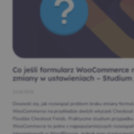
Co jeśli formularz WooCommerce n
zmiany w ustawieniach – Studium
22.04.2025
Dowiedz się, jak rozwiązać problem braku zmiany formu
WooCommerce na przykładzie dwóch wtyczek Checkout Fi
Flexible Checkout Fields. Praktyczne studium przypadku
WooCommerce to jedno z najpopularniejszych rozwiąza
internetowych w WordPressie. Jednak jego elastyczność