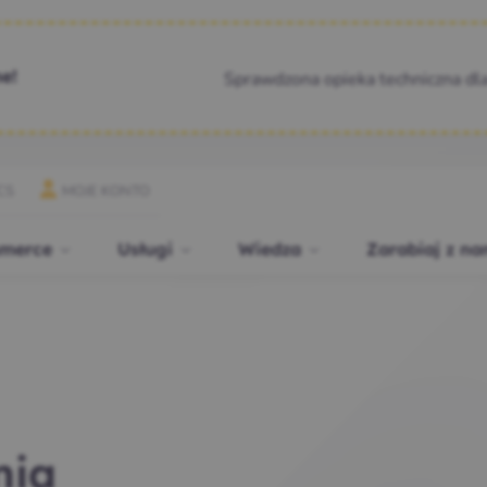
Sprawdzona opieka techniczna dl
e!
CS
MOJE KONTO
merce
Usługi
Wiedza
Zarabiaj z na
nia