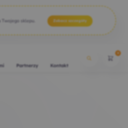
a Twojego sklepu.
Zobacz szczegóły
0
mi
Partnerzy
Kontakt