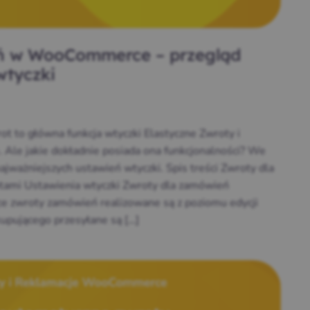
ń w WooCommerce – przegląd
wtyczki
t to główna funkcja wtyczki Elastyczne Zwroty i
le jakie dokładnie posiada ona funkcjonalności? We
ajważniejszych ustawień wtyczki. Spis treści Zwroty dla
tami Ustawienia wtyczki Zwroty dla zamówień
zwroty zamówień realizowane są z poziomu edycji
upującego przesyłane są […]