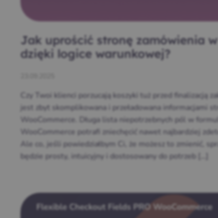
Jak uprościć stronę zamówienia
dzięki logice warunkowej?
23.09.2025
Czy Twoi klienci porzucają koszyki tuż przed finalizacj
jest zbyt skomplikowana i przeładowana informacjami s
WooCommerce. Długa lista niepotrzebnych pól w formu
WooCommerce potrafi zniechęcić nawet najbardziej zd
Ale co, jeśli powiedziałbym Ci, że możesz to zmienić, sp
będzie prosty, intuicyjny i dostosowany do potrzeb […]