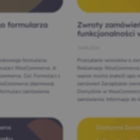
o formularza
Zwroty zamówie
funkcjonalności 
14.08.2024
lokowego formularza
Przesyłanie wniosków o zwro
ormularz WooCommerce. A
Reklamacje WooCommerce. A
ommerce. Cel: Formularz z
wpisie można znaleźć opis n
 WooCommerce (darmowa)
zamówień Zarządzanie zwro
 formularz zamówienia
Domyślnie w WooCommerce 
zamówienia. Informacje do k