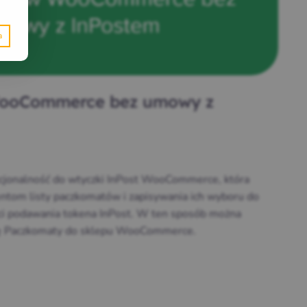
ooCommerce bez umowy z
jonalność do wtyczki InPost WooCommerce, która
entom listy paczkomatów i zapisywania ich wyboru do
ci podawania tokena InPost. W ten sposób można
ugę Paczkomaty do sklepu WooCommerce.