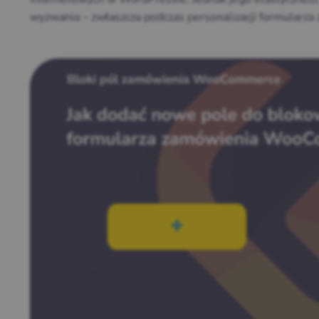
wyzwania – zwłaszcza podczas personalizacji formularza