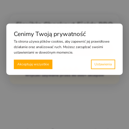
Flexible Checkout Fields PRO
WooCommerce
Cenimy Twoją prywatność
189
zł
(
232,47
zł
z VAT)
Ta strona używa plików cookies, aby zapewnić jej prawidłowe
działanie oraz analizować ruch. Możesz zarządzać swoimi
Dodaj do koszyka
ustawieniami w dowolnym momencie.
Akceptuję wszystkie
Wtyczki używane przez 80 000+ sklepów