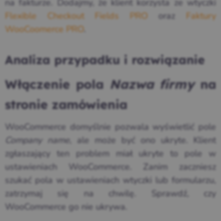
na fakturze. Dodajmy, że klient korzysta ze wtyczki
Flexible Checkout Fields PRO
oraz
Faktury
WooCoomerce PRO
.
Analiza przypadku i rozwiązanie
Włączenie pola
Nazwa firmy
na
stronie zamówienia
WooCommerce domyślnie pozwala wyświetlić pole
Company name
, ale może być ono ukryte. Klient
zgłaszający ten problem miał ukryte to pole w
ustawieniach WooCommerce. Zanim zaczniesz
szukać pola w ustawieniach wtyczki lub formularzu,
zatrzymaj się na chwilę. Sprawdź, czy
WooCommerce go nie ukrywa.