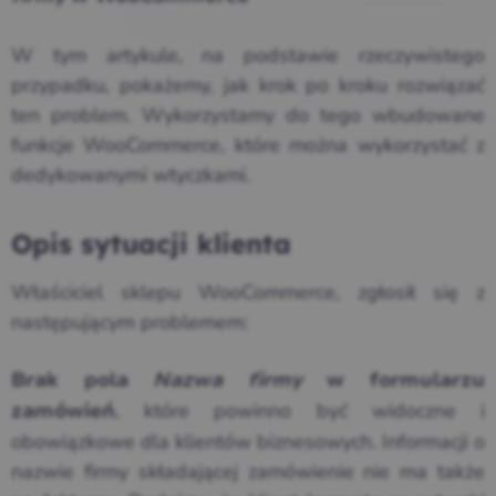
W tym artykule, na podstawie rzeczywistego
przypadku, pokażemy, jak krok po kroku rozwiązać
ten problem. Wykorzystamy do tego wbudowane
funkcje WooCommerce, które można wykorzystać z
dedykowanymi wtyczkami.
Opis sytuacji klienta
Właściciel sklepu WooCommerce, zgłosił się z
następującym problemem:
Brak pola
Nazwa firmy
w formularzu
, które powinno być widoczne i
zamówień
obowiązkowe dla klientów biznesowych. Informacji o
nazwie firmy składającej zamówienie nie ma także