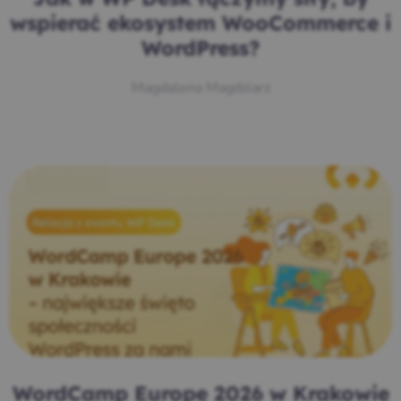
wspierać ekosystem WooCommerce i
WordPress?
Magdalena Magdziarz
WordCamp Europe 2026 w Krakowie