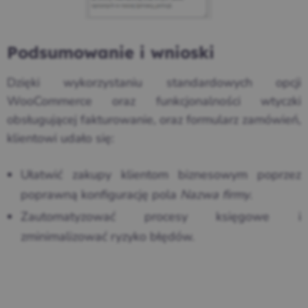
Podsumowanie i wnioski
Dzięki wykorzystaniu standardowych opcji
WooCommerce oraz funkcjonalności wtyczki
obsługującej fakturowanie, oraz formularz zamówień,
klientowi udało się:
Ułatwić zakupy klientom biznesowym poprzez
poprawną konfigurację pola
Nazwa firmy
.
Zautomatyzować procesy księgowe i
zminimalizować ryzyko błędów.