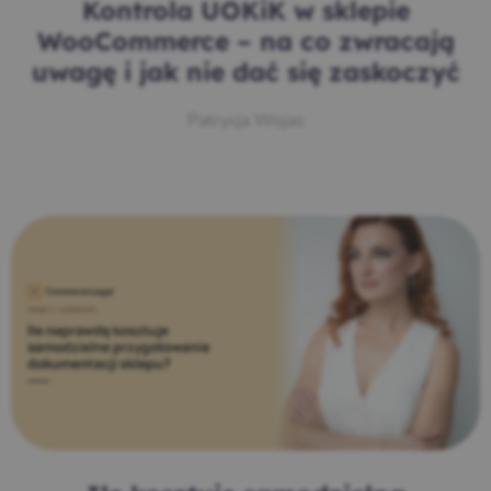
Kontrola UOKiK w sklepie
WooCommerce – na co zwracają
uwagę i jak nie dać się zaskoczyć
Patrycja Wojas