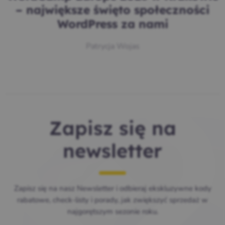
– największe święto społeczności
WordPress za nami
Patrycja Wojas
Zapisz się na
newsletter
Zapisz się na nasz Newsletter i odbieraj ekskluzywne kody
rabatowe, check-listy i porady, jak zwiększyć sprzedaż w
najgorętszym sezonie roku.