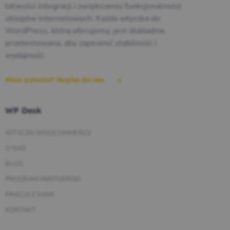
łatwości integracji i zwiększeniu funkcjonalności
sklepów internetowych. Każda wtyczka do
WordPress, którą oferujemy, jest dokładnie
przetestowana, aby zapewnić stabilność i
wydajność.
Masz pytania? Napisz do nas
WP Desk
WTYCZKI WOOCOMMERCE
O NAS
BLOG
PROGRAM PARTNERSKI
PRACUJ Z NAMI
KONTAKT