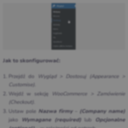
Jak to skonfigurować:
Przejdź do
Wygląd > Dostosuj (Appearance >
Customise)
.
Wejdź w sekcję
WooCommerce > Zamówienie
(Checkout)
.
Ustaw pole
–
Nazwa firmy
(Company name)
jako
lub
Wymagane (required)
Opcjonalne