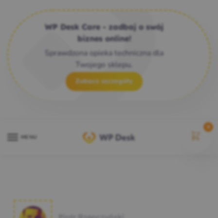
WP Desk Care - zadbaj o swój
biznes online!
Sprawdzona opieka techniczna dla
Twojego sklepu.
Zobacz szczegóły
0
MENU
Piotr Rzepczyński