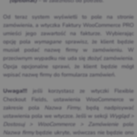
– w zależności od potrzeb.
(optional)
Od teraz system wyświetli to pole na stronie
zamówienia, a wtyczka Faktury WooCommerce PRO
umieści jego zawartość na fakturze. Wybierając
opcję pola
wymagane
sprawisz, że klient będzie
musiał podać nazwę firmy w zamówieniu. W
przeciwnym wypadku nie uda się złożyć zamówienia.
Opcja opcjonalne sprawi, że klient będzie mógł
wpisać nazwę firmy do formularza zamówień.
jeśli korzystasz ze wtyczki Flexible
Uwaga!!!
Checkout Fields, ustawienia WooCommerce w
zakresie pola
Nazwa Firmy
, będą nadpisywać
ustawienia pola we wtyczce. Jeśli w sekcji
Wygląd >
Dostosuj > WooCommerce > Zamówienie
pole
Nazwa firmy
będzie ukryte, wówczas nie będzie ono