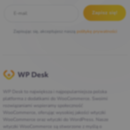
E-mail
*
Zapisując się, akceptujesz naszą
politykę prywatności
WP Desk to największa i najpopularniejsza polska
platforma z dodatkami do WooCommerce. Swoimi
rozwiązaniami wspieramy społeczność
WooCommerce, oferując wysokiej jakości wtyczki
WooCommerce oraz wtyczki do WordPress. Nasze
wtyczki WooCommerce są stworzone z myślą o