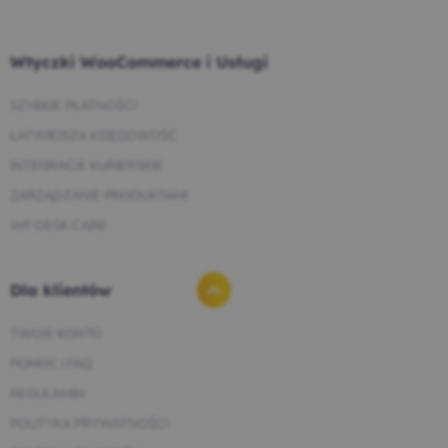
Wtyczki WooCommerce i Usługi
SZYBKIE PŁATNOŚCI
ŁATWIEJSZA KSIĘGOWOŚĆ
INTEGRACJE KURIERSKIE
ZARZĄDZANIE PRODUKTAMI
WP DESK CARE
Dla klientów
TWOJE KONTO
POMOC I FAQ
REGULAMIN
POLITYKA PRYWATNOŚCI