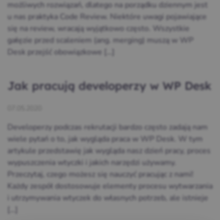
możliwych rozwiązań, dlatego na porządku dziennym jest
u nas praktyka Code Review. Niektóre uwagi pojawiające
się na review, wracają wyjątkowo często. Wszystkie
gałęzie przed scaleniem (ang. merging) muszą w WP
Desk przejść obowiązkowe […]
Jak pracują developerzy w WP Desk
07.05.2020
Developerzy podczas rekrutacji bardzo często zadają nam
wiele pytań o to, jak wygląda praca w WP Desk. W tym
artykule przedstawię jak wygląda nasz dzień pracy, proces
wypuszczenia wtyczki i jakich narzędzi używamy.
Przeczytaj, czego możesz się nauczyć pracując z nami!
Każdy zespół dostosowuje elementy procesu wytwarzania
i utrzymywania wtyczek do własnych potrzeb, ale istnieje
[…]