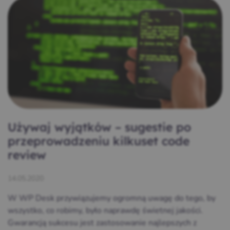
Używaj wyjątków – sugestie po
przeprowadzeniu kilkuset code
review
14.05.2020
W WP Desk przywiązujemy ogromną uwagę do tego, by
wszystko, co robimy, było naprawdę świetnej jakości.
Gwarancją sukcesu jest zastosowanie najlepszych z