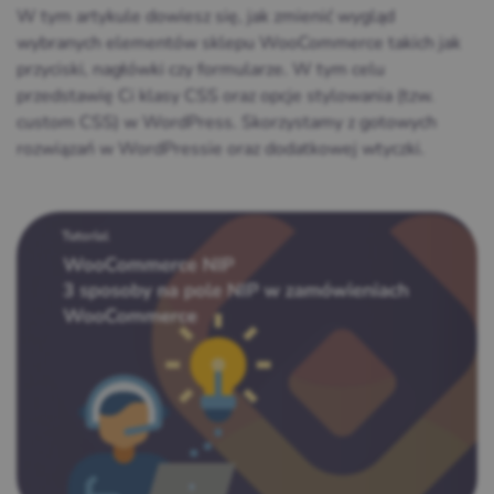
W tym artykule dowiesz się, jak zmienić wygląd
wybranych elementów sklepu WooCommerce takich jak
przyciski, nagłówki czy formularze. W tym celu
przedstawię Ci klasy CSS oraz opcje stylowania (tzw.
custom CSS) w WordPress. Skorzystamy z gotowych
rozwiązań w WordPressie oraz dodatkowej wtyczki.