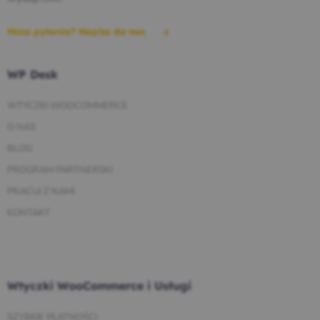
Masz pytania? Napisz do nas
WP Desk
WTYCZKI WOOCOMMERCE
O NAS
BLOG
PROGRAM PARTNERSKI
PRACUJ Z NAMI
KONTAKT
Wtyczki WooCommerce i Usługi
SZYBKIE PŁATNOŚCI