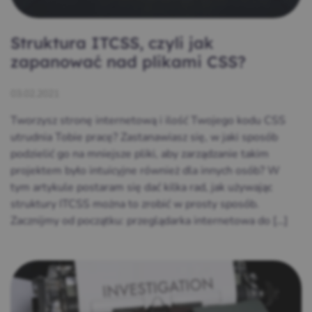
Struktura ITCSS, czyli jak
zapanować nad plikami CSS?
03.02.2021
Tworzysz stronę internetową i ilość Twojego kodu CSS
utrudnia Tobie pracę? Zastanawiasz się, w jaki sposób
podzielić go na mniejsze pliki, aby zarządzanie takim
projektem było intuicyjne również dla innych osób? W
tym artykule postaram się dać kilka rad, jak używając
struktury ITCSS można to zrobić w prosty sposób.
Zacznijmy od początku: przeglądarka internetowa do […]