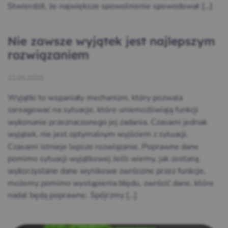
Stwierdził, że największe spowolnienie spowodował […]
Nie zawsze wyjątek jest najlepszym
rozwiązaniem
21.05.2020
Wyjątki to wspaniały mechanizm, który pozwala
zareagować na sytuacje, które uniemożliwiają funkcji
wykonanie przeznaczonego jej zadania. Czasami jednak
wyjątek, nie jest optymalnym wyjściem z sytuacji.
Czasami istnieje lepsze rozwiązanie. Poprawne dane
pomimo sytuacji wyjątkowej Jeśli wiemy, jak zostaną
wykorzystane dane wynikowe zwrócone przez funkcje,
możemy pomimo wystąpienia błędu, zwrócić dane, które
nadal będą poprawne. Spójrzmy […]