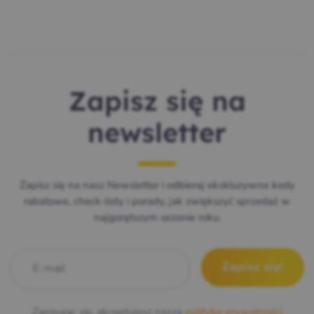
Zapisz się na
newsletter
Zapisz się na nasz Newsletter i odbieraj ekskluzywne kody
rabatowe, check-listy i porady, jak zwiększyć sprzedaż w
najgorętszym sezonie roku.
E-mail
*
Zapisując się, akceptujesz naszą
politykę prywatności