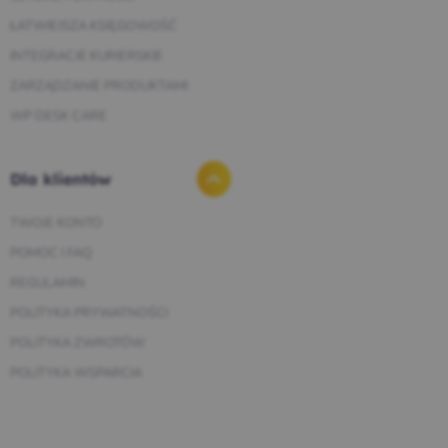
ŁATWIEJSZA KSIĘGOWOŚĆ
INTEGRACJE KURIERSKIE
ZARZĄDZANIE PRODUKTAMI
WP DESK CARE
Dla klientów
TWOJE KONTO
POMOC I FAQ
REGULAMIN
POLITYKA PRYWATNOŚCI
POLITYKA ZWROTÓW
POLITYKA WSPARCIA