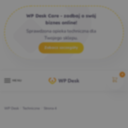
WP Desk Care - zadbaj o swój
biznes online!
Sprawdzona opieka techniczna dla
Twojego sklepu.
Zobacz szczegóły
0
MENU
WP Desk
/
Techniczne
/
Strona 4