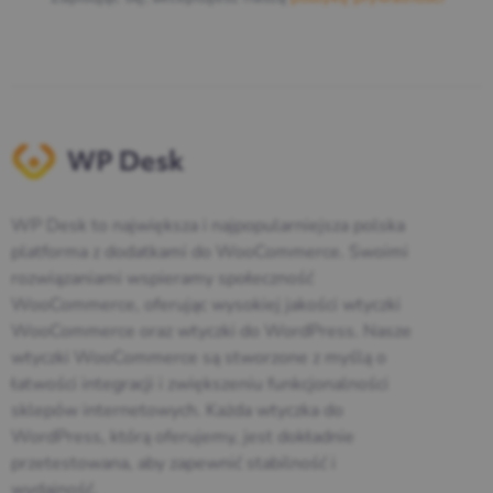
WP Desk to największa i najpopularniejsza polska
platforma z dodatkami do WooCommerce. Swoimi
rozwiązaniami wspieramy społeczność
WooCommerce, oferując wysokiej jakości wtyczki
WooCommerce oraz wtyczki do WordPress. Nasze
wtyczki WooCommerce są stworzone z myślą o
łatwości integracji i zwiększeniu funkcjonalności
sklepów internetowych. Każda wtyczka do
WordPress, którą oferujemy, jest dokładnie
przetestowana, aby zapewnić stabilność i
wydajność.