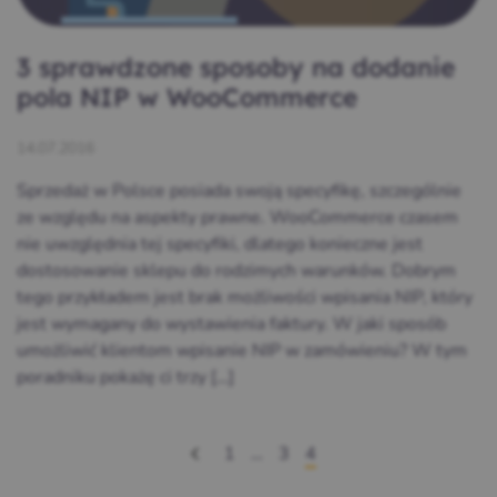
3 sprawdzone sposoby na dodanie
pola NIP w WooCommerce
14.07.2016
Sprzedaż w Polsce posiada swoją specyfikę, szczególnie
ze względu na aspekty prawne. WooCommerce czasem
nie uwzględnia tej specyfiki, dlatego konieczne jest
dostosowanie sklepu do rodzimych warunków. Dobrym
tego przykładem jest brak możliwości wpisania NIP, który
jest wymagany do wystawienia faktury. W jaki sposób
umożliwić klientom wpisanie NIP w zamówieniu? W tym
poradniku pokażę ci trzy […]
1
…
3
4