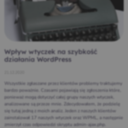
Wpływ wtyczek na szybkość
działania WordPress
21.12.2020
Wszystkie zgłaszane przez klientów problemy traktujemy
bardzo poważnie. Czasami pojawiają się zgłoszenia które,
ponieważ mogą dotyczyć całej grupy naszych wtyczek,
analizowane są przeze mnie. Zdecydowałem, że podzielę
się tutaj jedną z moich analiz. Jeden z naszych klientów
zainstalował 17 naszych wtyczek oraz WPML, a następnie
zmierzył czas odpowiedzi skryptu admin-ajax.php.