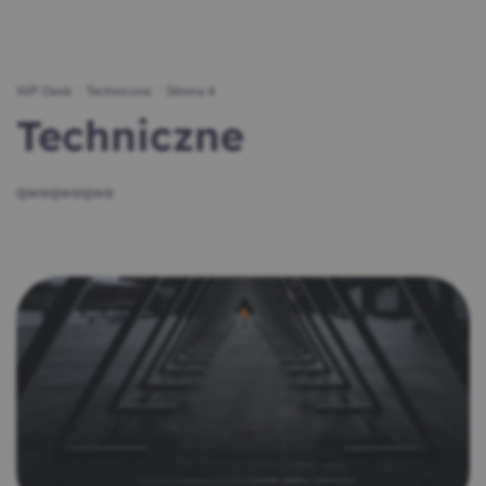
WP Desk
/
Techniczne
/
Strona 4
Techniczne
qweqweqwe