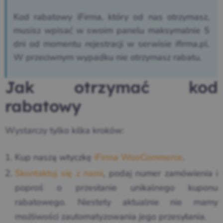
Kod rabatowy iFirma, który od nas otrzymasz,
musisz wpisać w swoim panelu maksymalnie 5
dni od momentu rejestracji w serwisie ifirma.pl.
W przeciwnym wypadku nie otrzymasz rabatu.
Jak otrzymać kod
rabatowy
Wystarczy tylko kilka kroków:
Kup naszą wtyczkę
iFirma WooCommerce
.
Skontaktuj się z nami
, podaj numer zamówienia i
poproś o przesłanie unikalnego kuponu
rabatowego. Niestety aktualnie nie mamy
możliwości zautomatyzowania jego przesyłania.