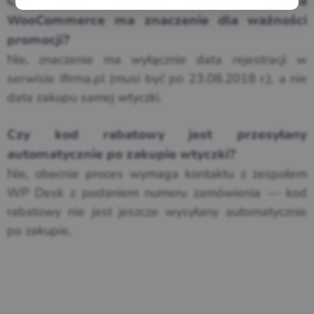
Czy data zakupu wtyczki iFirma
WooCommerce ma znaczenie dla ważności
promocji?
Nie, znaczenie ma wyłącznie data rejestracji w
serwisie ifirma.pl (musi być po 23.08.2018 r.), a nie
data zakupu samej wtyczki.
Czy kod rabatowy jest przesyłany
automatycznie po zakupie wtyczki?
Nie, obecnie proces wymaga kontaktu z zespołem
WP Desk z podaniem numeru zamówienia — kod
rabatowy nie jest jeszcze wysyłany automatycznie
po zakupie.