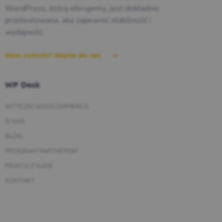
WordPress, którą oferujemy, jest dokładnie
przetestowana, aby zapewnić stabilność i
wydajność.
Masz pytania? Napisz do nas
WP Desk
WTYCZKI WOOCOMMERCE
O NAS
BLOG
PROGRAM PARTNERSKI
PRACUJ Z NAMI
KONTAKT