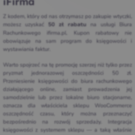
iFirma
Z kodem, który od nas otrzymasz po zakupie wtyczki,
możesz uzyskać
na usługi Biura
50 zł rabatu
Rachunkowego ifirma.pl. Kupon rabatowy nie
obowiązuje na sam program do księgowości i
wystawiania faktur.
Warto spojrzeć na tę promocję szerzej niż tylko przez
pryzmat jednorazowej oszczędności 50 zł.
Przeniesienie księgowości do biura rachunkowego
działającego online, zamiast prowadzenia jej
samodzielnie lub przez lokalne biuro stacjonarne,
oznacza dla właściciela sklepu WooCommerce
oszczędność czasu, który można przeznaczyć
bezpośrednio na rozwój sprzedaży. Integracja
księgowości z systemem sklepu — a taką właśnie