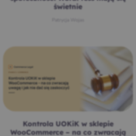
świetnie
Patrycja Wojas
Kontrola UOKiK w sklepie
WooCommerce – na co zwracają