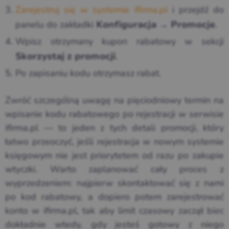
Zarejestruj się w systemie ifirma.pl
i przejdź do
panelu do zakładki
.
Konfiguracja → Promocje
Wpisz otrzymany kupon rabatowy w sekcji
.
Skorzystaj z promocji
Po zapisaniu kodu otrzymasz rabat.
Zwróć szczególną uwagę na pięciodniowy termin na
wpisanie kodu rabatowego po rejestracji w serwisie
ifirma.pl — to jeden z tych detali promocji, który
łatwo przeoczyć, jeśli rejestracja w nowym systemie
księgowym nie jest priorytetem od razu po zakupie
wtyczki. Warto zaplanować cały proces z
wyprzedzeniem: najpierw skontaktować się z nami
po kod rabatowy, a dopiero potem zarejestrować
konto w ifirma.pl, tak aby limit czasowy zaczął biec
dokładnie wtedy, gdy jesteś gotowy z niego