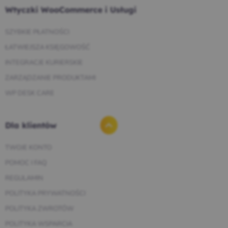
Wtyczki WooCommerce i Usługi
SZYBKIE PŁATNOŚCI
ŁATWIEJSZA KSIĘGOWOŚĆ
INTEGRACJE KURIERSKIE
ZARZĄDZANIE PRODUKTAMI
WP DESK CARE
Dla klientów
TWOJE KONTO
POMOC I FAQ
REGULAMIN
POLITYKA PRYWATNOŚCI
POLITYKA ZWROTÓW
POLITYKA WSPARCIA