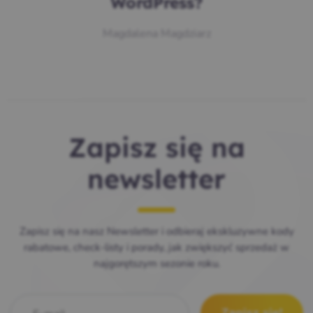
WordPress?
Magdalena Magdziarz
Zapisz się na
newsletter
Zapisz się na nasz Newsletter i odbieraj ekskluzywne kody
rabatowe, check-listy i porady, jak zwiększyć sprzedaż w
najgorętszym sezonie roku.
E-mail
*