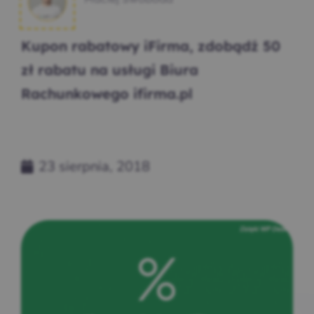
Kupon rabatowy iFirma, zdobądź 50
zł rabatu na usługi Biura
Rachunkowego ifirma.pl
23 sierpnia, 2018