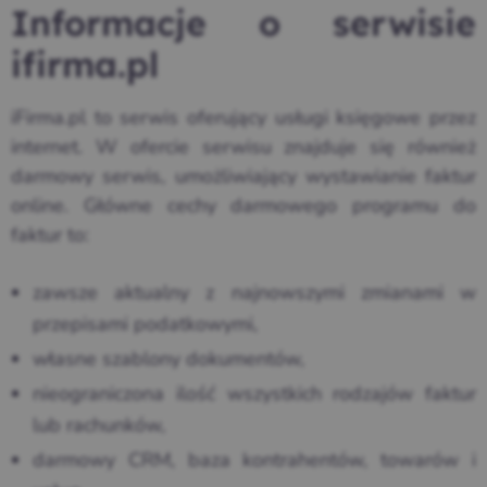
Informacje o serwisie
ifirma.pl
iFirma.pl to serwis oferujący usługi księgowe przez
internet. W ofercie serwisu znajduje się również
darmowy serwis, umożliwiający wystawianie faktur
online. Główne cechy darmowego programu do
faktur to:
zawsze aktualny z najnowszymi zmianami w
przepisami podatkowymi,
własne szablony dokumentów,
nieograniczona ilość wszystkich rodzajów faktur
lub rachunków,
darmowy CRM, baza kontrahentów, towarów i