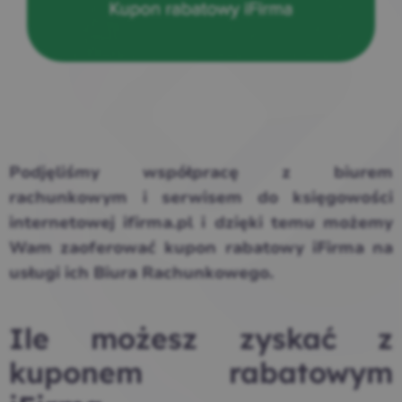
Podjęliśmy współpracę z biurem
rachunkowym i serwisem do księgowości
internetowej ifirma.pl i dzięki temu możemy
Wam zaoferować kupon rabatowy iFirma na
usługi ich Biura Rachunkowego.
Ile możesz zyskać z
kuponem rabatowym