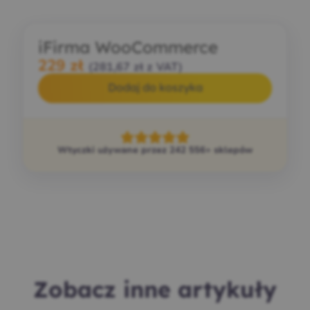
iFirma WooCommerce
229
zł
(
281,67
zł
z VAT)
Dodaj do koszyka
Wtyczki używane przez 242 556+ sklepów
Zobacz inne artykuły