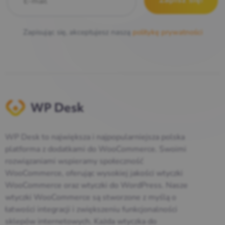
Zapisując się, akceptujesz naszą
politykę prywatności
WP Desk to największa i najpopularniejsza polska
platforma z dodatkami do WooCommerce. Swoimi
rozwiązaniami wspieramy społeczność
WooCommerce, oferując wysokiej jakości wtyczki
WooCommerce oraz wtyczki do WordPress. Nasze
wtyczki WooCommerce są stworzone z myślą o
łatwości integracji i zwiększeniu funkcjonalności
sklepów internetowych. Każda wtyczka do