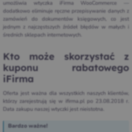
umożliwia wtyczka iFirma WooCommerce —
dodatkowo eliminuje ręczne przepisywanie danych z
zamówień do dokumentów księgowych, co jest
jednym z najczęstszych źródeł błędów w małych i
średnich sklepach internetowych.
Kto może skorzystać z
kuponu rabatowego
iFirma
Oferta jest ważna dla wszystkich naszych klientów,
którzy zarejestrują się w ifirma.pl po 23.08.2018 r.
Data zakupu naszej wtyczki jest nieistotna.
Bardzo ważne!