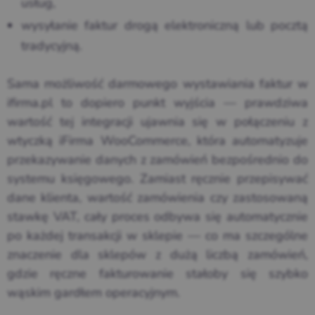
usług,
wysyłanie faktur drogą elektroniczną lub pocztą
tradycyjną.
Sama możliwość darmowego wystawiania faktur w
ifirma.pl to dopiero punkt wyjścia — prawdziwa
wartość tej integracji ujawnia się w połączeniu z
wtyczką iFirma WooCommerce, która automatyzuje
przekazywanie danych z zamówień bezpośrednio do
systemu księgowego. Zamiast ręcznie przepisywać
dane klienta, wartość zamówienia czy zastosowaną
stawkę VAT, cały proces odbywa się automatycznie
po każdej transakcji w sklepie — co ma szczególne
znaczenie dla sklepów z dużą liczbą zamówień,
gdzie ręczne fakturowanie stałoby się szybko
wąskim gardłem operacyjnym.