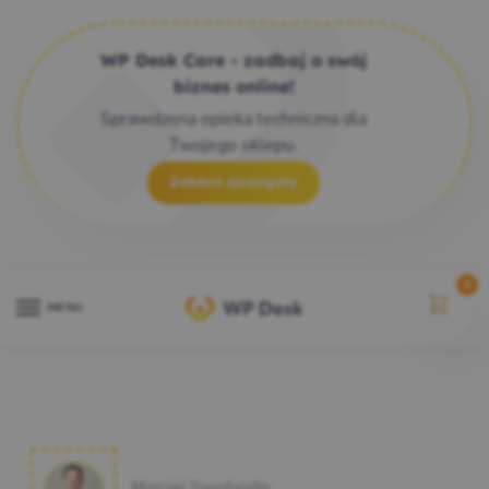
WP Desk Care - zadbaj o swój
biznes online!
Sprawdzona opieka techniczna dla
Twojego sklepu.
Zobacz szczegóły
0
MENU
Maciej Swoboda