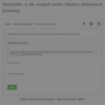
skorzystać, a nie wygasł zanim zdążysz aktywować
promocję.
Wpisz otrzymany kupon, aby otrzymać rabat.