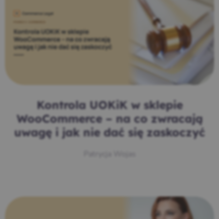
Kontrola UOKiK w sklepie
WooCommerce – na co zwracają
uwagę i jak nie dać się zaskoczyć
Patrycja Wojas