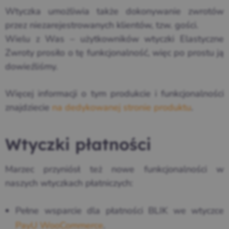
Wtyczka umożliwia także dokonywanie zwrotów
przez niezarejestrowanych klientów, tzw. gości.
Wielu z Was – użytkowników wtyczki Elastyczne
Zwroty prosiło o tę funkcjonalność, więc po prostu ją
dowieźliśmy.
Więcej informacji o tym produkcie i funkcjonalności
znajdziecie
na dedykowanej stronie produktu
.
Wtyczki płatności
Marzec przyniósł też nowe funkcjonalności w
naszych wtyczkach płatniczych:
Pełne wsparcie dla płatności BLIK we wtyczce
PayU WooCommerce
.