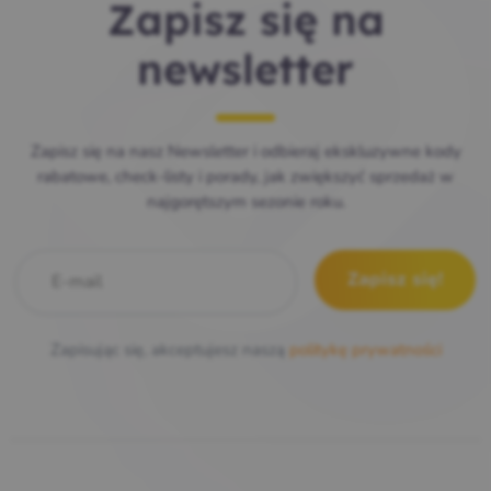
Zapisz się na
newsletter
Zapisz się na nasz Newsletter i odbieraj ekskluzywne kody
rabatowe, check-listy i porady, jak zwiększyć sprzedaż w
najgorętszym sezonie roku.
E-mail
*
Zapisując się, akceptujesz naszą
politykę prywatności