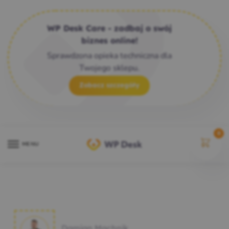
WP Desk Care - zadbaj o swój
biznes online!
Sprawdzona opieka techniczna dla
Twojego sklepu.
Zobacz szczegóły
0
MENU
Damian Machnik