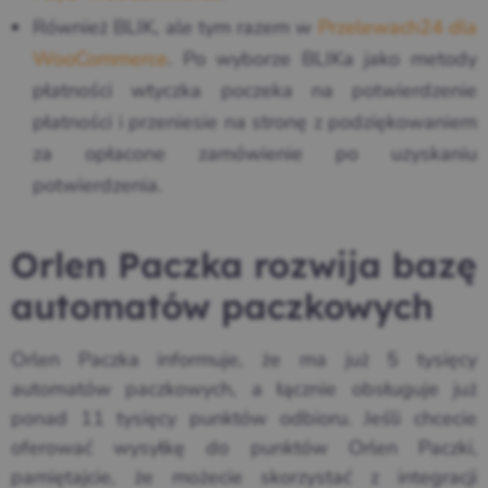
Również BLIK, ale tym razem w
Przelewach24 dla
WooCommerce
. Po wyborze BLIKa jako metody
płatności wtyczka poczeka na potwierdzenie
płatności i przeniesie na stronę z podziękowaniem
za opłacone zamówienie po uzyskaniu
potwierdzenia.
Orlen Paczka rozwija bazę
automatów paczkowych
Orlen Paczka informuje, że ma już 5 tysięcy
automatów paczkowych, a łącznie obsługuje już
ponad 11 tysięcy punktów odbioru. Jeśli chcecie
oferować wysyłkę do punktów Orlen Paczki,
pamiętajcie, że możecie skorzystać z integracji