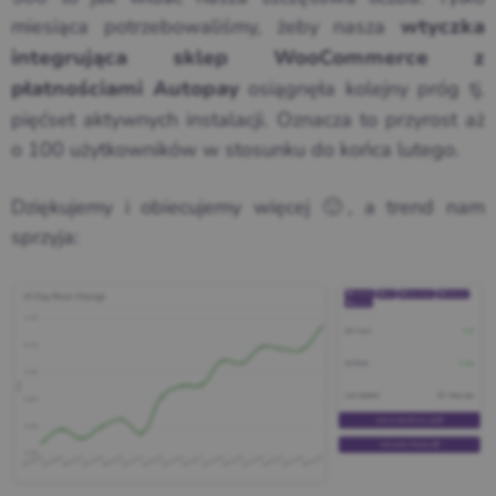
miesiąca potrzebowaliśmy, żeby nasza
wtyczka
integrująca sklep WooCommerce z
osiągnęła kolejny próg tj.
płatnościami Autopay
pięćset aktywnych instalacji. Oznacza to przyrost aż
o 100 użytkowników w stosunku do końca lutego.
Dziękujemy i obiecujemy więcej 🙂, a trend nam
sprzyja: