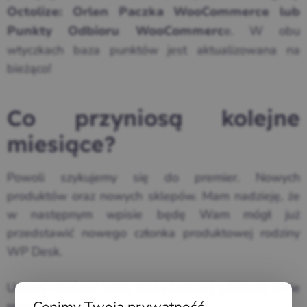
Octolize: Orlen Paczka WooCommerce lub
e. W obu
Punkty Odbioru WooCommerc
wtyczkach baza punktów jest aktualizowana na
bieżąco!
Co przyniosą kolejne
miesiące?
Powoli szykujemy się do premier. Nowych
produktów oraz nowych sklepów. Mam nadzieję, że
w następnym wpisie będę Wam mógł już
przedstawić nowego członka produktowej rodziny
WP Desk.
Udanej majówki życzę, takiej bardziej grillowej, a nie
Cenimy Twoją prywatność
remontowej.