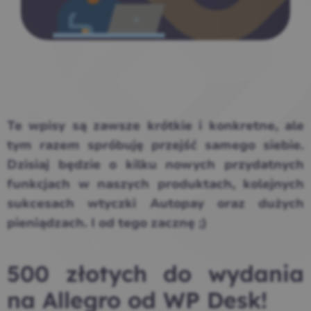
Te wpisy są zawsze krótkie i konkretne, ale
tym razem spróbuję przejść samego siebie.
Dzisiaj będzie o kilku nowych przydatnych
funkcjach w naszych produktach, kolejnych
sukcesach wtyczki Autopay oraz dużych
pieniądzach. I od tego zacznę ;)
500 złotych do wydania
na Allegro od WP Desk!