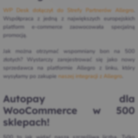
WP Desk dołączył do Strefy Partnerów Allegro
.
Współpraca z jedną z największych europejskich
platform e-commerce zaowocowała specjalną
promocją.
Jak można otrzymać wspomniany bon na 500
złotych? Wystarczy zarejestrować się jako nowy
sprzedawca na platformie Allegro z linku, który
wysyłamy po zakupie
naszej integracji z Allegro
.
Autopay dla
WooCommerce w 500
sklepach!
500 to jak widać nasza szczęśliwa liczba. Tylko