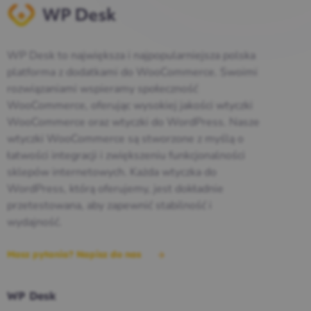
WP Desk to największa i najpopularniejsza polska
platforma z dodatkami do WooCommerce. Swoimi
rozwiązaniami wspieramy społeczność
WooCommerce, oferując wysokiej jakości wtyczki
WooCommerce oraz wtyczki do WordPress. Nasze
wtyczki WooCommerce są stworzone z myślą o
łatwości integracji i zwiększeniu funkcjonalności
sklepów internetowych. Każda wtyczka do
WordPress, którą oferujemy, jest dokładnie
przetestowana, aby zapewnić stabilność i
wydajność.
Masz pytania? Napisz do nas
WP Desk