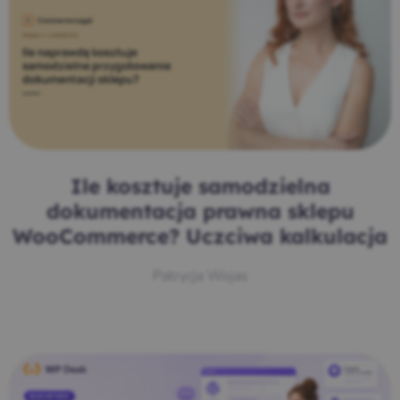
Ile kosztuje samodzielna
dokumentacja prawna sklepu
WooCommerce? Uczciwa kalkulacja
Patrycja Wojas