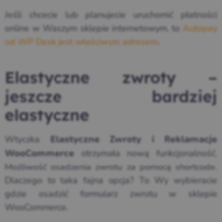
Jeśli chcecie lub planujecie uruchomić płatności
online w Waszym sklepie internetowym, to
Autopay
od WP Desk jest właściwym adresem
.
Elastyczne zwroty –
jeszcze bardziej
elastyczne
Wtyczka
Elastyczne Zwroty i Reklamacje
otrzymała nową funkcjonalność.
WooCommerce
Możliwość osadzenia zwrotu za pomocą shortcode.
Dlaczego to taka fajna opcja? To Wy wybieracie
gdzie osadzić formularz zwrotu w sklepie
WooCommerce.