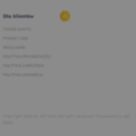
Dla klientów
TWOJE KONTO
POMOC I FAQ
REGULAMIN
POLITYKA PRYWATNOŚCI
POLITYKA ZWROTÓW
POLITYKA WSPARCIA
Copyright 2025 by WP Desk. All rights reserved. Developed by
WP
Desk
.