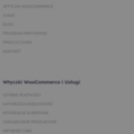
WTYCZKI WOOCOMMERCE
O NAS
BLOG
PROGRAM PARTNERSKI
PRACUJ Z NAMI
KONTAKT
Wtyczki WooCommerce i Usługi
SZYBKIE PŁATNOŚCI
ŁATWIEJSZA KSIĘGOWOŚĆ
INTEGRACJE KURIERSKIE
ZARZĄDZANIE PRODUKTAMI
WP DESK CARE