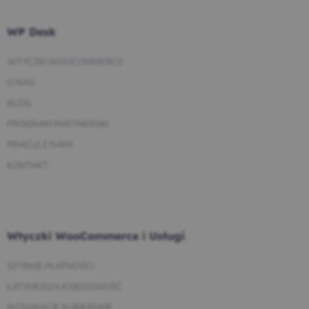
WP Desk
WTYCZKI WOOCOMMERCE
O NAS
BLOG
PROGRAM PARTNERSKI
PRACUJ Z NAMI
KONTAKT
Wtyczki WooCommerce i Usługi
SZYBKIE PŁATNOŚCI
ŁATWIEJSZA KSIĘGOWOŚĆ
INTEGRACJE KURIERSKIE