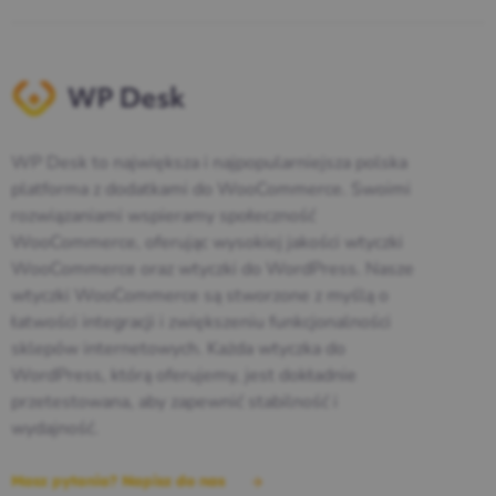
WP Desk to największa i najpopularniejsza polska
platforma z dodatkami do WooCommerce. Swoimi
rozwiązaniami wspieramy społeczność
WooCommerce, oferując wysokiej jakości wtyczki
WooCommerce oraz wtyczki do WordPress. Nasze
wtyczki WooCommerce są stworzone z myślą o
łatwości integracji i zwiększeniu funkcjonalności
sklepów internetowych. Każda wtyczka do
WordPress, którą oferujemy, jest dokładnie
przetestowana, aby zapewnić stabilność i
wydajność.
Masz pytania? Napisz do nas