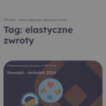
WP Desk
/
Wpisy otagowane „elastyczne zwroty”
Tag:
elastyczne
zwroty