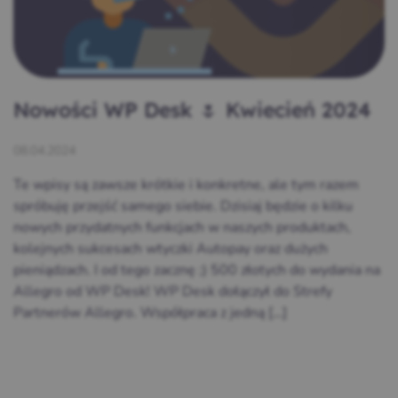
Nowości WP Desk 🌷 Kwiecień 2024
08.04.2024
Te wpisy są zawsze krótkie i konkretne, ale tym razem
spróbuję przejść samego siebie. Dzisiaj będzie o kilku
nowych przydatnych funkcjach w naszych produktach,
kolejnych sukcesach wtyczki Autopay oraz dużych
pieniądzach. I od tego zacznę ;) 500 złotych do wydania na
Allegro od WP Desk! WP Desk dołączył do Strefy
Partnerów Allegro. Współpraca z jedną […]