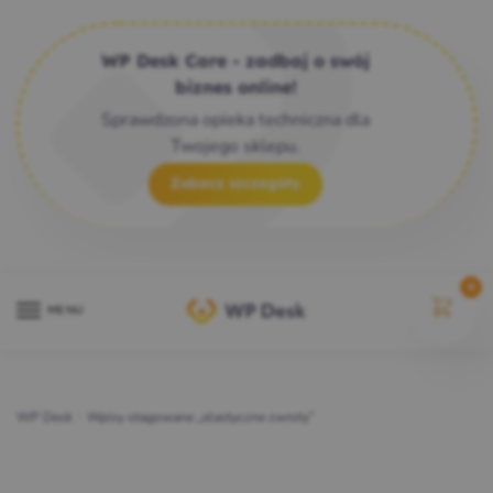
WP Desk Care - zadbaj o swój
biznes online!
Sprawdzona opieka techniczna dla
Twojego sklepu.
Zobacz szczegóły
0
MENU
WP Desk
/
Wpisy otagowane „elastyczne zwroty”