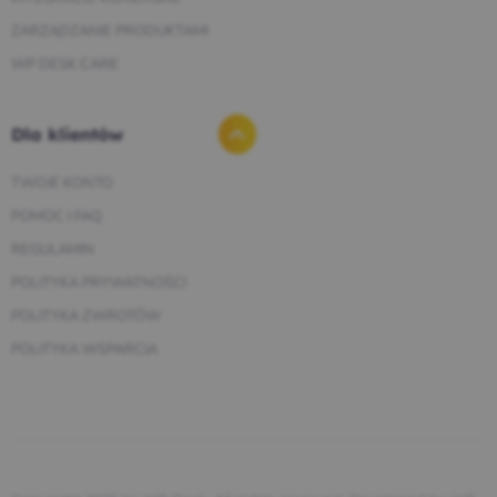
ZARZĄDZANIE PRODUKTAMI
WP DESK CARE
Dla klientów
TWOJE KONTO
POMOC I FAQ
REGULAMIN
POLITYKA PRYWATNOŚCI
POLITYKA ZWROTÓW
POLITYKA WSPARCIA