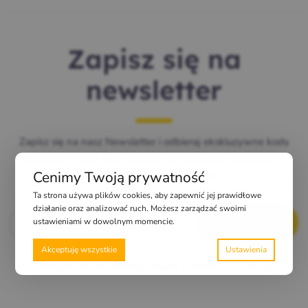
Zapisz się na
newsletter
Zapisz się na nasz Newsletter i odbieraj ekskluzywne kody
rabatowe, check-listy i porady, jak zwiększyć sprzedaż w
najgorętszym sezonie roku.
Cenimy Twoją prywatność
Ta strona używa plików cookies, aby zapewnić jej prawidłowe
E-mail
*
działanie oraz analizować ruch. Możesz zarządzać swoimi
ustawieniami w dowolnym momencie.
Akceptuję wszystkie
Zapisując się, akceptujesz naszą
politykę prywatności