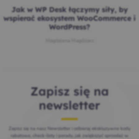
Jak w WP Desk łączymy siły, by
wspierać ekosystem WooCommerce i
WordPress?
Magdalena Magdziarz
Zapisz się na
newsletter
Zapisz się na nasz Newsletter i odbieraj ekskluzywne kody
rabatowe, check-listy i porady, jak zwiększyć sprzedaż w