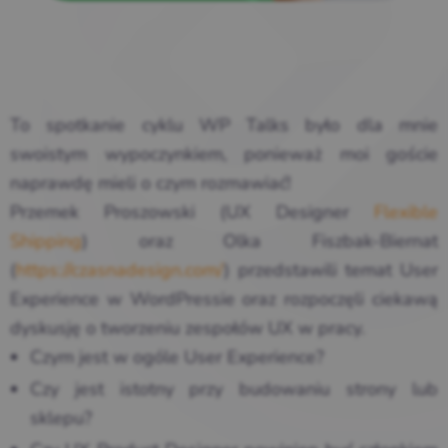
To spotkanie cyklu WP Talks było dla mnie
swoistym wypoczynkiem, ponieważ moi goście
naprawdę mieli o czym rozmawiać!
Przemek Proszowski (UX Designer
Flexible
Shipping
) oraz Olka Fiszbak-Biernat
(
https://czasnadesign.com/
) przedstawili temat User
Experience w WordPressie oraz rozpoczęli ciekawą
dyskusję o tworzeniu zespołów UX w pracy.
Czym jest w ogóle User Experience?
Czy jest istotny przy budowaniu strony lub
sklepu?