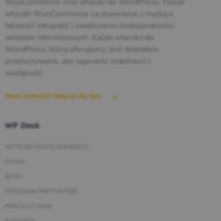
WooCommerce oraz wtyczki do WordPress. Nasze
wtyczki WooCommerce są stworzone z myślą o
łatwości integracji i zwiększeniu funkcjonalności
sklepów internetowych. Każda wtyczka do
WordPress, którą oferujemy, jest dokładnie
przetestowana, aby zapewnić stabilność i
wydajność.
Masz pytania? Napisz do nas
WP Desk
WTYCZKI WOOCOMMERCE
O NAS
BLOG
PROGRAM PARTNERSKI
PRACUJ Z NAMI