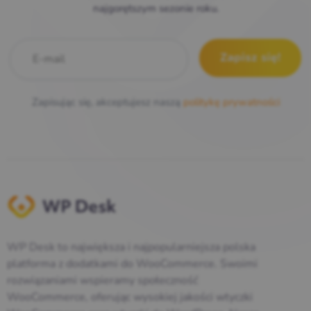
najgorętszym sezonie roku.
E-mail
*
Zapisując się, akceptujesz naszą
politykę prywatności
WP Desk to największa i najpopularniejsza polska
platforma z dodatkami do WooCommerce. Swoimi
rozwiązaniami wspieramy społeczność
WooCommerce, oferując wysokiej jakości wtyczki