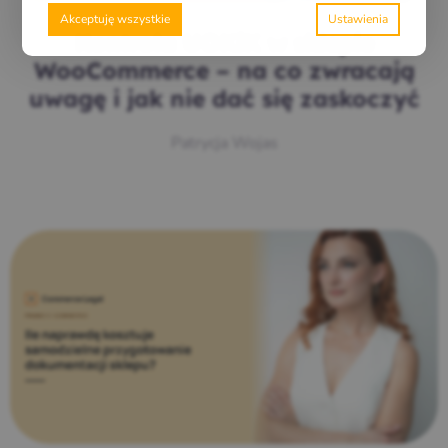
Akceptuję wszystkie
Kontrola UOKiK w sklepie
WooCommerce – na co zwracają
uwagę i jak nie dać się zaskoczyć
Patrycja Wojas