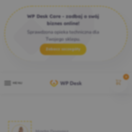
WP Desk Care - zadbaj o swój
biznes online!
Sprawdzona opieka techniczna dla
Twojego sklepu.
Zobacz szczegóły
0
MENU
Marta Domasz