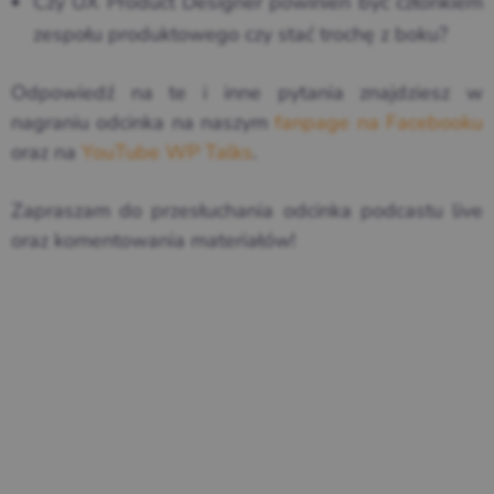
Czy UX Product Designer powinien być członkiem
zespołu produktowego czy stać trochę z boku?
Odpowiedź na te i inne pytania znajdziesz w
nagraniu odcinka na naszym
fanpage na Facebooku
oraz na
YouTube WP Talks
.
Zapraszam do przesłuchania odcinka podcastu live
oraz komentowania materiałów!