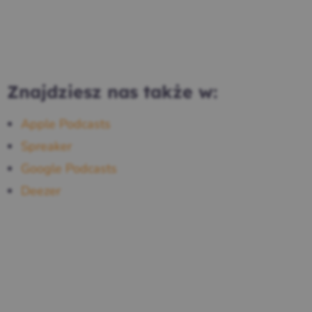
Znajdziesz nas także w:
Apple Podcasts
Spreaker
Google Podcasts
Deezer