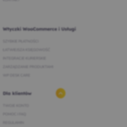
KONTAKT
Wtyczki WooCommerce i Usługi
SZYBKIE PŁATNOŚCI
ŁATWIEJSZA KSIĘGOWOŚĆ
INTEGRACJE KURIERSKIE
ZARZĄDZANIE PRODUKTAMI
WP DESK CARE
Dla klientów
TWOJE KONTO
POMOC I FAQ
REGULAMIN